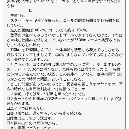
参加枠が去年までの120人なら、出ることなんて適わなかったんだろ
うね。
□
午前1時。
スタートから19時間が経った。ゴールの制限時間まで17時間を残
している。
進んだ距離は140km。ゴールまで残り110km。
数字だけ並べてみるといかにもゴールできそうなんだけど、それほ
ど単純な仕組みで成り立っていないのが250kmレースの奥深さであ
り、いやらしい所だ。
110kmを17時間なんてさ、五体満足な状態なら花見でもしながら、
時おりスキップをまじえて、恋のおまじないソングでも口ずさみなが
ら、楽勝で走れますよね。
ところが今、ぼくの両脚は濡れ雑巾のように重く、差し出す1歩の
ストライドは30cmに満たない。気持ち的には慌ててるのに、1時間
に5kmしか進んでいない状況。この鈍牛ペースなら、途中の関門にひ
っかかるのは時間の問題、ということになる。
どこに問題があったのだろうか。反省会を開こうヤァヤァヤァ。革
命の時代なら自己批判あるいは総括ってとこか。
大会前、ぼくは5つの戦略を練ったのだった。
□スタートから106kmの第2チェックポイント（白川エイド）までは
寝ながら走る。
□エイドでは座らない。
□登り坂では、遅くてもいいから走り続ける。
□睡魔は走ってぶっ飛ばす。
□本気を出すのは150kmから。
さて実際はどうだったか。