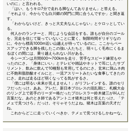
いのに」と言われる。
「はい、もうキロ7分で走れる脚なんてありません」と答える。
「それより、今からでも白川郷の関門に間に合うんですか」と聞き返
す。
「わからないけど、きっと大丈夫なんじゃない」とケロッとしてい
る。
何人かのランナーと、同じような会話をする。誰もが自分のゴール
を、完走を信じて疑っていないことに驚く。制限時間ギリギリなの
に。今から標高1000m近い山越えが待っているのに。ここからペー
スアップできる脚を残したこの強い人たちと、弱々しく毛布にくるま
るぼくの間には、乗り越えられない川がある。
今シーズンは月間600〜700kmを走り、苦手なスピード練習もや
ったのにさ。「身体にいい」とテレビや雑誌やネットで耳にしたサプ
リメント、飲みに飲んで10種類も常用してるのにさ。玄米に鶏ムネ肉
に不飽和脂肪酸オイルにと、一流アスリートみたいな食事してきたの
にさ。走れば走るほど弱くなってる気がするさ。
「僕には明るい未来が見えません！」がリフレインする。誰のセリ
フだったっけ。ああ、アレだ。新日本プロレスの混乱期に、札幌大会
のリング上で若手のリーダー格だったプロレスラー鈴木健三が叫んだ
言葉だな。あのとき師であるアントニオ猪木は何と答えたっけ。「テ
メェで見つけろ」だっけ。そりゃそうだよね。猪木は言葉の天才だ
ね。
これからどこに走っていくべきか、テメェで見つけるしかねーな。