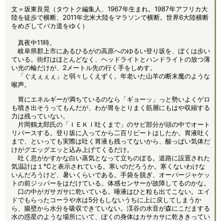
文＝坂東良晃（タウトク編集人、1967年生まれ。1987年アフリカ大
陸を徒歩で横断、2011年北米大陸をマラソンで横断。世界6大陸横断
をめざしてバカ道をゆく）
真夜中11時。
岐阜県郡上市にあるひるがの高原へのゆるい登り坂を、ぼくは歩い
ている。街灯はほとんどなく、ヘッドライトとハンドライトの放つ薄
い光の輪だけが、2メートル先の行く手をしめす。
「ぐえぇぇぇ」と弱々しくえずく。年老いた山羊の断末魔のような
喉声。
胃にエネルギーが満ちているのなら「ギョーッ」っと勢いよくゲロ
も噴き出そうってもんだが、わが胃をとりまく筋層にもはや収縮する
力は残っていない。
片岡鶴太郎氏の「ＩＥＫＩ吐くまで」のサビ部分が頭の中でオート
リバースする。登り坂に入ってから二百リピートはしたか。胃液吐く
まで、といっても実際は吐く胃液も残ってないから、酸っぱい気体だ
けがグエッグエッと込み上げてくるだけ。
吐く息がかすかな白い蒸気となって立ちのぼる。道路に設置された
気温計は１℃と表示されている。寒いのだろうか。寒くないわけな
いんだろうけど、暑いくらいである。手袋を脱ぎ、オーバージャケッ
トの前ジッパーをはだけている。体感センサーが故障してるのかな。
口の中がガサガサに乾いている。唾液はひと粒も出てこない。エイ
ドでもらったコーラや水は5分もしないうちに上に戻してしまうか
ら、腸壁から水分を吸収できていない。渓谷の水音が森にこだまする
水の惑星のような場所にいて、ぼくの身体はカサカサに乾ききってい