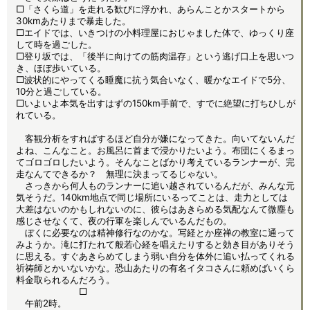
□「さくら道」を走れる歓びに浮かれ、あらんことかスタートから
30kmあたりまで暴走した。
□エイドでは、いきつけの小料理屋におじゃました体で、ゆっくり座
して時を過ごした。
□登り坂では、「後半に向けての筋肉温存」という逃げ口上を思いつ
き、ほぼ歩いている。
□波状的にやってくる睡魔に抗う気合いなく、暖かなエイドで5分、
10分と過ごしている。
□いよいよ本気を出すはずの150km手前で、すでに絶望に打ちひしが
れている。
客観分析をすればするほど自分が嫌になってきた。向いてないんだ
よね、こんなこと。お風呂に首まで浸かりたいよう。布団にくるまっ
てゴロゴロしたいよう。そんなことばかり考えているランナーが、完
走なんてできるか？ 無理に決まってるじゃない。
さっきから何人ものランナーに追い越されているんだが、みんな元
気そうだ。140km地点で同じ場所にいるってことは、走力としては
大差はないのかもしれないのに、彼らはあきらめる気配なんて微塵も
感じさせなくて、夜の行軍を楽しんでいるんだもの。
ぼくに必要なのは精神修行なのかな。写経とか座禅の教室に通って
みようか。滝に打たれて般若心経を唱えたりすると効き目がありそう
に思える。すぐあきらめてしまう弱い自分を体外に追い払ってくれる
祈祷師とかいないかな。恐山あたりの有名イタコさんに頼めばいくら
料金取られるんだろう。
□
午前2時。