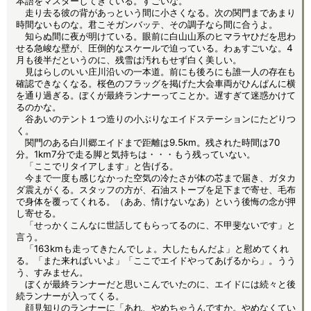
本語をマスターしてきている。すごいな。
走り去る彼の背があっという間に小さくなる。次の関門まであまり
時間ないものな。君こそガンバッテ、その調子なら間に合うよ。
知らぬ間に夜が明けている。眼前に白山山系のヒマラヤひだを思わ
せる急峻な壁が、圧倒的なスケールで迫っている。わぁすごいな。4
月も後半だというのに、残雪は汚れもせず白く美しい。
見はらしのいい庄川沿いの一本道。前にも後ろにも誰一人の存在も
確認できなくなる。桜色のフラッグを掲げた大会車両がひんぱんに横
を通り過ぎる。ぼくが最終ランナーってことか。遅すぎて迷惑かけて
るのかな。
谷あいのテント１つ造りの小ぶりなエイドステーションにたどりつ
く。
関門のある白川郷エイドまで距離は9.5km。残された時間は70
分。1km7分で走る脚と気持ちは・・・もう残っていない。
「ここでリタイアします」と告げる。
今まで一度も感じなかった空気の冷たさが体の芯まで届き、ガタカ
ダ震えがくる。スタッフの方が、石油ストーブを足下まで寄せ、毛布
で身体を覆ってくれる。（ああ、情けないなあ）という後悔の念が押
し寄せる。
「せっかくこんなに世話してもらってるのに、不甲斐ないです」と
言う。
「163kmも走ってきたんでしょ。大したもんだよ」と慰めてくれ
る。「また来ればいいよ」「ここでエイドやってあげるから」。うう
う、すみません。
ぼくが最終ランナーだと思いこんでいたのに、エイドには続々と後
続ランナーが入ってくる。
顔見知りのランナーに「あれ、やめちゃうんですか。やめなくてい