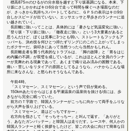
標高875ｍのひるがの分水嶺を越すと下り坂基調になる。本来、下
り坂にさしかかればキロ6分台で走って時間を稼ぐべき場面なのだ
が、さっきから気持ちスパートしてるのに、ＧＰＳの表示はキロ9分
台しかスピードが出ていない。エッサエッサと早歩きのランナーに追
い越されていく。
長距離に強いってことは、具体的には「暑さなど気温変化に強い」
「登り坂・下り坂に強い」「徹夜走に強い」という3大要素があると
思うんだけど、ぼくは見事に3つとも弱い。ストレートもフックもア
ッパーも、決め技を何ひとつ持たずリングにのこのこ上がってしまっ
たボクサーだ。袋叩きにあって当然つったら当然かもしれん。
長距離走者を襲う代表的なトラブルは、「脚の故障」と「胃をはじ
め内臓の不調」が双璧を成しているが、これはほとんど全員のランナ
ーが見舞われる現象であって、あくまで織り込み済みの困難である。
痛い・苦しいをリタイアの原因としてるようなら、ハナからこんな場
所に来なさんな、と怒られそうなもんである。
午前4時。
「スミマセーン、スミマセーン」という声で目が覚める。
150kmあたりからはじまる平瀬温泉の温泉街を抜ける頃には、歩
きながら完全に眠っていた。
前方のＴ字路で、韓国人ランナーがこっちに向かって両手をふりな
がら大声を張り上げている。
「スミマセーン、道はどっちですかー」
右方向を指さして「そっちそっちー」と叫んで返す。「ありがと
う、あなたガンバッテー」と韓国人は走りだす。レース中、何人かの
韓国人ランナーと軽く挨拶をしたけど、皆この大会に向けて簡単な日