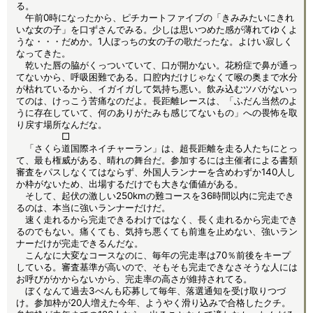
る。
午前0時になったから、ピチカートファイブの「きみみたいにきれ
いな女の子」を口ずさんでみる。少しは思いつめた感が薄れてゆくよ
うな・・・だめか。1人ぼっちの女の子の歌だったな。よけい寂しく
なってきた。
乾いた唇の脇がくっついていて、口が開かない。花粉症で鼻が通っ
てないから、呼吸困難である。口腔内だけじゃなくて喉の奥まで水分
が枯れているから、イガイガして気持ち悪い。飲み込むツバがないっ
てのは、けっこう苦痛なのだよ。長距離レースは、「ふだん当然のよ
うに存在していて、何のありがたみも感じてないもの」への畏怖を取
り戻す場所なんだな。
□
「さくら道国際ネイチャーラン」は、超長距離を走る人たちにとっ
て、最も権威がある、晴れの舞台だ。参加するには主催者による書類
審査をパスしなくてはならず、外国人ランナーを含めわずか140人し
か枠がないため、出場するだけでも大きな価値がある。
そして、起伏の激しい250kmの難コースを36時間以内に完走でき
るのは、本当に強いランナーだけだ。
速く走れるから完走できるわけではなく、長く走れるから完走でき
るのでもない。痛くても、気持ち悪くても前進を止めない、強いラン
ナーだけが完走できるんだな。
こんなに大変なコースなのに、毎年の完走率は70％前後をキープ
している。審査基準が高いので、そもそも完走できなさそうな人には
お呼びがかからないから、完走率の高さが維持されてる。
ぼくなんて過去3べんも応募して毎年、落選通知を受け取りつづ
け。参加枠が20人増えた今年、ようやく滑り込みで合格したクチ。