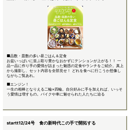
■品数・皿数の多い昼ごはん＆定食
お盆いっぱいに並ぶ彩り豊かなおかずにテンションが上がる！！ 一
品一品に作り手の愛情が詰まった魅惑の定食やランチをご紹介。真上
から撮影し、セット内容を全部見せ！ どれを食べに行こうか想像し
ながらご覧あれ。
■エンジン！
一生の相棒となりえる二輪×四輪。自分好みに手を加えれば、いっそ
う愛情は増すもの。バイクや車に魅せられた人たちに迫る
startt12/24号 食の新時代この手で開拓する