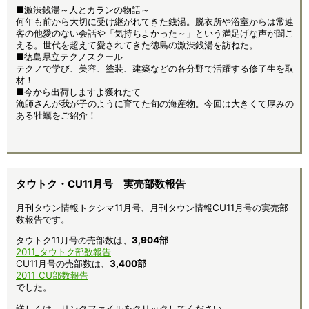
■激渋銭湯～人とカランの物語～
何年も前から大切に受け継がれてきた銭湯。脱衣所や浴室からは常連
客の他愛のない会話や「気持ちよかった～」という満足げな声が聞こ
える。世代を超えて愛されてきた徳島の激渋銭湯を訪ねた。
■徳島県立テクノスクール
テクノで学び、美容、塗装、建築などの各分野で活躍する修了生を取
材！
■今から出荷しますよ獲れたて
漁師さんが我が子のように育てた旬の海産物。今回は大きくて厚みの
ある牡蠣をご紹介！
タウトク・CU11月号 実売部数報告
月刊タウン情報トクシマ11月号、月刊タウン情報CU11月号の実売部
数報告です。
タウトク11月号の売部数は、
3,904部
2011_タウトク部数報告
CU11月号の売部数は、
3,400部
2011_CU部数報告
でした。
詳しくは、リンクファイルをクリックしてください。