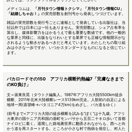
メディコムは、
「月刊タウン情報トクシマ」「月刊タウン情報CU」
「結婚しちゃお！」
の実売部数を創刊号から発表しつづけています。
雑誌の実売部数を発行号ごとに速報として発表している出版社は、当
社以外では日本には一社もありません。実売部数は、シェア占有率を
算出し、媒体影響力をはかるうえで最も重要な数値です。他の一般的
な業界と同様に、出版をなりわいとする業界でも正確な情報開示がな
されるような動きがあるべきだと考えています。わたしたちの取り組
みは小さな一歩ですが、いつかスタンダードなものになると信じてい
ます。
バカロードその150 アフリカ横断灼熱編7「完膚なきまで
のKO負け」
文＝坂東良晃（タウトク編集人。1987年アフリカ大陸5500km徒歩
横断、2011年北米大陸横断レース5139km完走。人類初の自足による
地球一周(喜望峰→パタゴニア4万km)をめざし、バカ道をゆく）
(前号まで=アフリカ大陸の徒歩横断を試みる"ぼく"は十九歳。アフリ
カ東岸の国ケニア共和国の港町モンバサから五百二十キロ歩いて首都
ナイロビに着く。退廃した路地裏世界に翻弄されながらも、西へと向
かう道を再スタートする。ところが小さな村で熱病を発症し、村人た