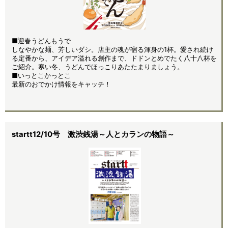
■迎春うどんもうで
しなやかな麺、芳しいダシ。店主の魂が宿る渾身の1杯。愛され続け
る定番から、アイデア溢れる創作まで、ドドンとめでたく八十八杯を
ご紹介。寒い冬、うどんでほっこりあたたまりましょう。
■いっとこかっとこ
最新のおでかけ情報をキャッチ！
startt12/10号 激渋銭湯～人とカランの物語～