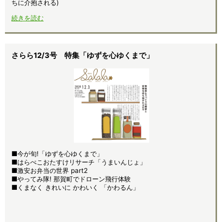
ちに介抱される)
続きを読む
さらら12/3号 特集「ゆずを心ゆくまで」
■今が旬!「ゆずを心ゆくまで」
■はらぺこおたすけリサーチ「うまいんじょ」
■激安お弁当の世界 part2
■やってみ隊! 那賀町でドローン飛行体験
■くまなく きれいに かわいく 「かわるん」