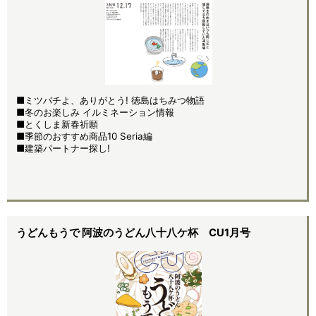
■ミツバチよ、ありがとう! 徳島はちみつ物語
■冬のお楽しみ イルミネーション情報
■とくしま新春祈願
■季節のおすすめ商品10 Seria編
■建築パートナー探し!
うどんもうで 阿波のうどん八十八ケ杯 CU1月号