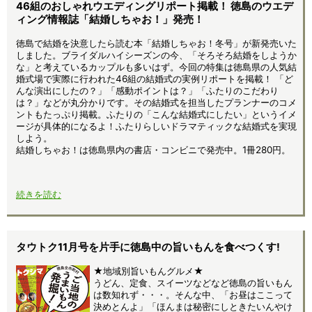
46組のおしゃれウエディングリポート掲載！ 徳島のウエデ
ィング情報誌「結婚しちゃお！」発売！
徳島で結婚を決意したら読む本「結婚しちゃお！冬号」が新発売いた
しました。ブライダルハイシーズンの今、「そろそろ結婚をしようか
な」と考えているカップルも多いはず。今回の特集は徳島県の人気結
婚式場で実際に行われた46組の結婚式の実例リポートを掲載！ 「ど
んな演出にしたの？」「感動ポイントは？」「ふたりのこだわり
は？」などが丸分かりです。その結婚式を担当したプランナーのコメ
ントもたっぷり掲載。ふたりの「こんな結婚式にしたい」というイメ
ージが具体的になるよ！ふたりらしいドラマティックな結婚式を実現
しよう。
結婚しちゃお！は徳島県内の書店・コンビニで発売中。1冊280円。
続きを読む
タウトク11月号を片手に徳島中の旨いもんを食べつくす!
★地域別旨いもんグルメ★
うどん、定食、スイーツなどなど徳島の旨いもん
は数知れず・・・。そんな中、「お昼はここって
決めとんよ」「ほんまは秘密にしときたいんやけ