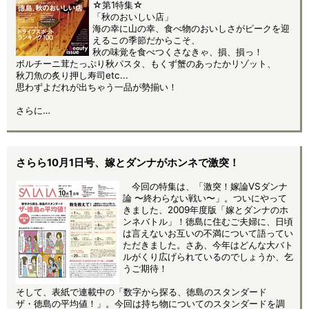
☆第1特集☆
「秋のおいしい店」
海の幸に山の幸、食べ物のおいしさがピークを迎
えるこの季節だからこそ、
秋の味覚を食べつくさなきゃ、損、損っ！
ボルチーニ茸たっぷり秋パスタ、もくず蟹のあったかリゾット、
秋刀魚の炙り押し寿司etc...
思わずよだれが出ちゃう一品が勢揃い！
さらに…
さらら10月1日号、嫁とダンナがホンネで激突！
今回の特集は、「激突！嫁論VSダンナ
論 〜終わらない戦い〜」。ついにやって
きました、2009年度版「嫁とダンナのホ
ンネバトル」！徳島に住むご夫婦に、日頃
は言えないお互いの不満について語ってい
ただきました。さあ、今年はどんな大バト
ルがくり広げられているのでしょうか、乞
うご期待！
そして、表紙で連載中の「数字から探る、徳島のスタンダード
ザ・徳島の平均値！」。今回は持ち物についてのスタンダードを調