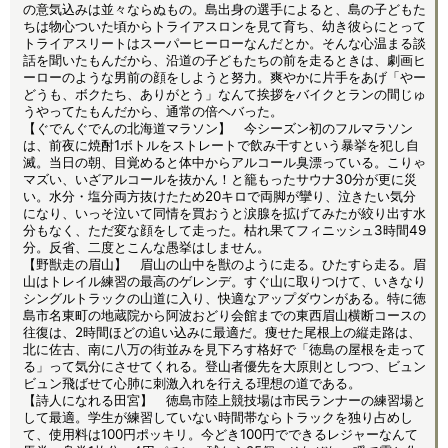
の意気込みは並々ならぬもの。島出身の選手によると、島の子どもた
ちは物心ついた頃からトライアスロンを見て育ち、幼き彼らにとって
トライアスリートはスーパーヒーローなんだとか。そんな心温まる談
話を聞いたもんだから、沿道の子どもたちの前を走るときは、劇画ヒ
ーローのような男前の顔をしようと努力。爽やかに片手をあげ「やー
どうも、ボクたち、ありがとう」なんて挨拶をバイクとランの間じゅ
うやってたもんだから、通常の倍ヘバった。
【ぐでんぐでんの北海道マラソン】 今シーズン初のフルマラソン
は、前夜に焼酎1ボトルをストレートで飲み干すという暴挙を犯し自
滅。当日の朝、目覚めると体中からアルコール臭漂っている。こりゃ
マズい、いざアルコールを抜かん！と籠もったサウナ30分が更に災
い。水分・塩分両方抜けたため20キロで両脚が攣り、泣きたい気分
になり、いっそ泣いて同情を買おうと涙腺を拡げてみたが絞り出す水
分もなく、ただ変な顔をして走った。枯れ果てフィニッシュ3時間49
分。反省、二度とこんな愚挙はしません。
【野獣走の眉山】 眉山の山中を獣のように走る。ひたすら走る。眉
山はトレイル練習の最高のゲレンデ。すぐ山に取りつけて、いきなり
シングルトラックの山道に入り、快適なアップダウンがある。特に徳
島市名東町の地蔵院から阿波おどり会館までの東西眉山横断コースの
往復は、2時間ほどの追い込みに最適だ。痩せた尾根上の縦走路は、
北に佐古、南に八万の街並みを見下ろす格好で「徳島の屋根を走って
る」って気分にさせてくれる。登山者優先を大原則としつつ、ビュン
ビュン飛ばせて心肺に刺激入れを行える理想の道である。
【詩人になれる田宮】 徳島市陸上競技場は市民ランナーの練習場と
して最適。学生が練習していない時間帯ならトラックを独り占めし
て、使用料は100円ポッキリ。今どき100円でできるレジャーなんて