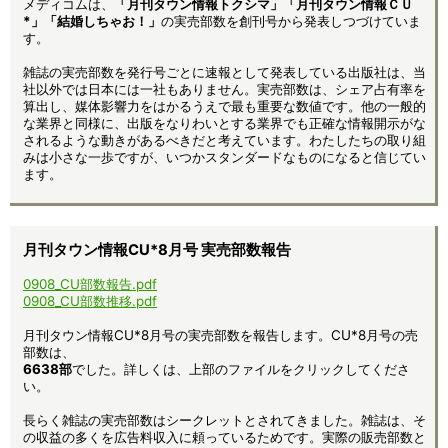
メディコムは、
「月刊タウン情報トクシマ」「月刊タウン情報ＣＵ
*」「結婚しちゃお！」
の実売部数を創刊号から発表しつづけていま
す。
雑誌の実売部数を発行号ごとに速報として発表している出版社は、当
社以外では日本には一社もありません。実売部数は、シェア占有率を
算出し、媒体影響力をはかるうえで最も重要な数値です。他の一般的
な業界と同様に、出版をなりわいとする業界でも正確な情報開示がな
されるような動きがあるべきだと考えています。わたしたちの取り組
みは小さな一歩ですが、いつかスタンダードなものになると信じてい
ます。
月刊タウン情報CU*8月号 実売部数報告
0908_CU部数報告.pdf
0908_CU部数推移.pdf
月刊タウン情報CU*8月号の実売部数を報告します。CU*8月号の売
部数は、
6638部
でした。詳しくは、上部のファイルをクリックしてくださ
い。
長らく雑誌の実売部数はシークレットとされてきました。雑誌は、そ
の収益の多くを広告料収入に頼っているためです。実際の販売部数と