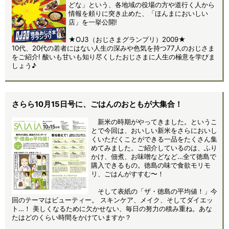
どな」という、各地域の役場の方や道行く人から
情報を頼りに突き止めた、「ほんまにおいしい
店」を一挙公開!
★OJ3（おじさまグランプリ）2009★
10代、20代の若者にはない人生の深みや色気を持つ77人のおじさま
をご紹介! 酸いも甘いも知り尽くしたおじさまに人生の極意を学びま
しょう♪
さらら10月15日号に、ごはんのおともが大集合！
新米の時期がやってきました。というこ
とで今回は、おいしい新米をさらにおいし
くいただくことができる一品をたくさん集
めてみました。ご紹介しているのは、ふり
かけ、佃煮、お味噌などなど…全て徳島で
購入できるもの。徳島の味で食欲モリモ
リ、ごはんがすすむ〜！
そして表紙の「ザ・徳島の平均値！」今
回のテーマはビューティー。 スキンケア、メイク、そしてダイエッ
ト…！ 美しくなるために欠かせない、毎日の努力の積み重ね。あな
たはどのくらい時間をかけていますか？