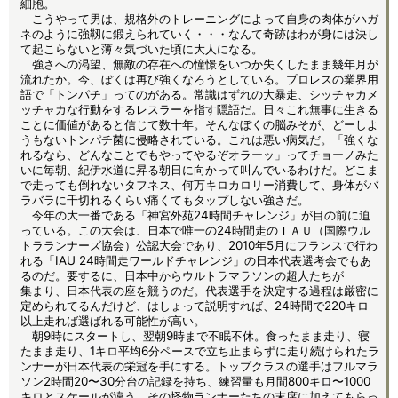
細胞。
こうやって男は、規格外のトレーニングによって自身の肉体がハガ
ネのように強靱に鍛えられていく・・・なんて奇跡はわが身には決し
て起こらないと薄々気づいた頃に大人になる。
強さへの渇望、無敵の存在への憧憬をいつか失くしたまま幾年月が
流れたか。今、ぼくは再び強くなろうとしている。プロレスの業界用
語で「トンパチ」ってのがある。常識はずれの大暴走、シッチャカメ
ッチャカな行動をするレスラーを指す隠語だ。日々これ無事に生きる
ことに価値があると信じて数十年。そんなぼくの脳みそが、どーしよ
うもないトンパチ菌に侵略されている。これは悪い病気だ。「強くな
れるなら、どんなことでもやってやるぞオラーッ」ってチョーノみた
いに毎朝、紀伊水道に昇る朝日に向かって叫んでいるわけだ。どこま
で走っても倒れないタフネス、何万キロカロリー消費して、身体がバ
ラバラに千切れるくらい痛くてもタップしない強さだ。
今年の大一番である「神宮外苑24時間チャレンジ」が目の前に迫
っている。この大会は、日本で唯一の24時間走のＩＡＵ（国際ウル
トラランナーズ協会）公認大会であり、2010年5月にフランスで行わ
れる「IAU 24時間走ワールドチャレンジ」の日本代表選考会でもあ
るのだ。要するに、日本中からウルトラマラソンの超人たちが
集まり、日本代表の座を競うのだ。代表選手を決定する過程は厳密に
定められてるんだけど、はしょって説明すれば、24時間で220キロ
以上走れば選ばれる可能性が高い。
朝9時にスタートし、翌朝9時まで不眠不休。食ったまま走り、寝
たまま走り、1キロ平均6分ペースで立ち止まらずに走り続けられたラ
ンナーが日本代表の栄冠を手にする。トップクラスの選手はフルマラ
ソン2時間20〜30分台の記録を持ち、練習量も月間800キロ〜1000
キロとスケールが違う。その怪物ランナーたちの末席に加えてもらっ