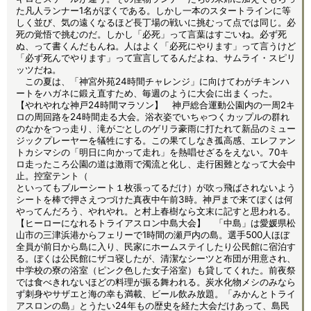
た凡人ランナー1名がぼくである。しかし一本のスタートラインに等
しく並び、気の遠くなるほど長丁場の戦いに挑むって点では同じ。必
死の覚悟で挑むのだ。しかし「必死」って言葉はすごいね。必ず死
ぬ、って書くんだもんね。人はよく「必死にやります」って言うけど
「必ず死んでやります」って宣言してるんだよね、サムライ・スピリ
ッツだね。
この夏は、「神宮外苑24時間チャレンジ」に向けてわがチキンハ
ートをハガネに鍛え直すため、毎週のように大会に出まくった。
【やれやれな神戸24時間マラソン】 神戸総合運動公園内の一周2キ
ロの周回路を24時間走る大会。浴衣姿でいちゃつくカップルの群れ
のなかをつっ走り、滝がごとしのゲリラ豪雨に打たれて新品のミュー
ジックプレーヤーを犠牲にする。この果てしなき孤高感、エレファン
トカシマシの「明日に向かって走れ」を熱唱せざるをえない。70キ
ロ走ったころ公園の道は激雨で濁流と化し、走行困難となって大会中
止。控室テント（
といってもブルーシート１枚張ってるだけ）が吹っ飛ばされないよう
シートを棒で押さえつづけた真夜中午前3時。神戸まで来てぼくは何
やってんだろう、やれやれ。と村上春樹なら文末に記すと思われる。
【ヒーローになれるトライアスロン中島大会】 「中島」は愛媛県松
山市の三津浜港からフェリーで1時間の瀬戸内の島。選手500人ほぼ
全員が前日から島に入り、民家にホームステイしたり公民館に宿泊す
る。ぼくは公民館にザコ寝したが、清潔なシーツと布団が用意され、
中学校の寮の浴室（ピンク色した女子浴室）も貸してくれた。前夜祭
では食べきれないほどの料理が振る舞われる。炭水化物メシのみなら
ず刺身やサザエと海の幸も満載、ビール飲み放題。「みかんとトライ
アスロンの島」とうたい24年もの歴史を経た大会だけあって、島民