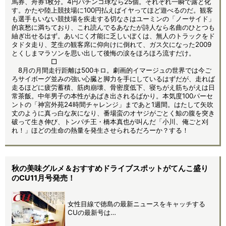
馬券、舟券1枚分。4円パチンコ球なら25個。それぞれ一瞬で露と化
す。かたや陸上競技場に100円払えばイヤってほど遊べるのだ。観客
も選手もいない競技場を疾走する切なさはユーミンの「ノーサイド」
的哀愁に満ちており、これ読んでるあなたが詩人なら名曲のひとつも
紬ぎ出せるはず。あいにく才能に乏しいぼくは、無人のトラックをド
タドタ走り、芝生の観客席に仰向けに倒れて、ガス欠になった2009
とくしまマラソンを思い出して後悔の涙をほろほろ流すだけ。
□
8月の月間走行距離は500キロ。劇画的イマージュの世界では今ご
ろサイボーグ並みの強い心臓と脚力を手にしているはずだが、走れば
走るほどに疲労蓄積、筋肉崩壊、骨密度低下、寝ちがえ筋ちがえは日
常茶飯。中年男子の本性があばき出されるばかり。本気度100パーセ
ントの「神宮外苑24時間チャレンジ」まであと1週間。はたして矢吹
丈のように真っ白な灰になり、番場蛮のオヤジがごとく鯨の腹を突き
破って生き伸び、トンパチ王・橋本真也が叫んだ「小川、俺ごと刈
れ！」ほどの生命の熱量を発生させられるだろーか？する！
秋の美味グルメ＆おすすめドライブスポットがてんこ盛り
のCU11月号発売！
女性目線で徳島の最新ニュースをキャッチする
CUの最新号は…