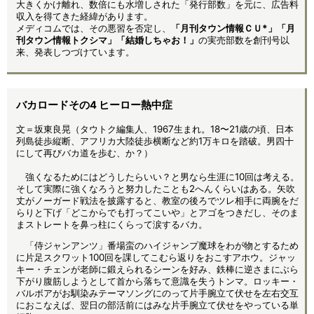
大きくかけ離れ、数倍にも水増しされた「発行部数」を元に、広告料
収入を得てきた経緯があります。
メディコムでは、その悪習を否定し、
「月刊タウン情報ＣＵ*」「月
刊タウン情報トクシマ」「結婚しちゃお！」
の実売部数を創刊号以
来、発表しつづけています。
バカロードその4 ヒーロー熱中症
文＝坂東良晃（タウトク編集人、1967生まれ。18〜21歳の頃、日本
列島徒歩縦断、アフリカ大陸徒歩横断など約1万キロを踏破。男四十
にして再びバカ道を歩む、か？）
強くなるためにはどうしたらいい？と男なら生涯に10回は考える。
そして実際に強くなろうと努力したことも2へんくらいはある。矢吹
丈がノーガード戦法を披露すると、教室の後ろでツレ相手に両腕をだ
らりと下げ「どこからでも打ってこいや」とアゴをつきだし、そのま
まストレートを鼻っ柱にくらって涙するバカ。
「侍ジャンアンツ」番場蛮のハイジャンプ魔球をわが物とするため
に片足スクワット100回を課してこむら返りをおこすアホウ。ジャッ
キー・チェンが老師に鍛えられるシーンを好み、鉄棒に逆さまにぶら
下がり腹筋しようとして首から落ちて意識を失うトンマ。ロッキー・
バルボアがお馴染みテーマソングにのって片手腕立て伏せを左右交互
におこなえば、翌日の部活前にはみな片手腕立て伏せをやっている単