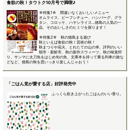
食欲の秋！タウトク10月号で満喫♪
☆特集1☆ 間違いなくおいしいメニュー
オムライス、ビーフシチュー、ハンバーグ、グラ
タン、コロッケ、ハヤシライス…徳島の人気の一
品、そのおいしさのヒミツを探ります！
☆特集2☆ 秋の徳島まる遊び
秋といえば食欲の秋！芸術の秋！
秋まつりや花火、とれたての山の幸、評判のいい
朝市・新鮮市、秋の新作スウィーツ、秋の味覚狩
り、サンマに太刀魚をはじめ旬の魚、文庫本を持って乗る列車の旅な
どなど、徳島の秋を思いっきり楽しんじゃおう！
「ごはん党が愛する店」好評発売中
ふっくら炊き上がったごはんのいい香り。