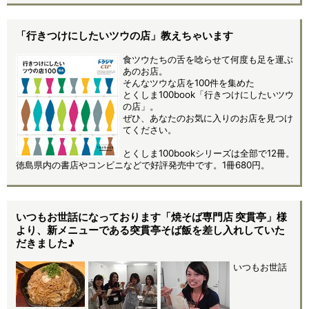
「行きつけにしたいツウの店」教えちゃいます
食ツウたちの舌を唸らせて何度も足を運ぶ
あのお店。
そんなツウな店を100件を集めた
とくしま100book「行きつけにしたいツウ
の店」。
ぜひ、あなたのお気に入りのお店を見つけ
てください。
とくしま100bookシリーズは全部で12冊。
徳島県内の書店やコンビニなどで好評発売中です。1冊680円。
いつもお世話になっております「焼そば専門店 突貫亭」様
より、新メニューである突貫亭そば飯を差し入れしていた
だきました♪
いつもお世話