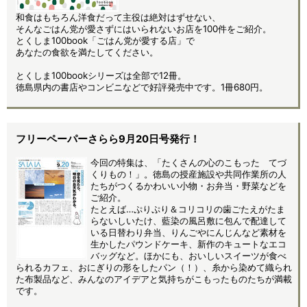
和食はもちろん洋食だって主役は絶対はずせない、
そんなごはん党が愛さずにはいられないお店を100件をご紹介。
とくしま100book「ごはん党が愛する店」で
あなたの食欲を満たしてください。
とくしま100bookシリーズは全部で12冊。
徳島県内の書店やコンビニなどで好評発売中です。1冊680円。
フリーペーパーさらら9月20日号発行！
今回の特集は、「たくさんの心のこもった てづ
くりもの！」。徳島の授産施設や共同作業所の人
たちがつくるかわいい小物・お弁当・野菜などを
ご紹介。
たとえば…ぷりぷり＆コリコリの歯ごたえがたま
らないしいたけ、藍染の風呂敷に包んで配達して
いる日替わり弁当、りんごやにんじんなど素材を
生かしたパウンドケーキ、新作のキュートなエコ
バッグなど。ほかにも、おいしいスイーツが食べ
られるカフェ、おにぎりの形をしたパン（！）、糸から染めて織られ
た布製品など、みんなのアイデアと気持ちがこもったものたちが満載
です。