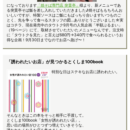
になっております
「焼そば専門店 突貫亭」
様より、新メニューであ
る突貫亭そば飯を差し入れしていただきました♪焼そばももちろんお
いしいですが、特製ソースはご飯にもばっちり合います!いつものご
とく、先を争って食べるスタッフの図…ありがとうございました☆実
はコチラ、現在発売中のタウトク9月号の人気企画「半額ぶるまい」
（19ページ）にて、取材させていただいたメニューなんです。注文時
に「タウトクを見た」と言えば680円→340円で食べられるというお
得な企画！9月30日までなのでお店へ急げ〜！
「誘われたいお店」が見つかるとくしま100book
特別な日はステキなお店に誘われたい。
そんなときはこの本をそっと相手に手渡して。
とくしま100book「女性が誘われたい店」。
思い出の場所がひとつずつ増えていきそうな、
誘われたくなるお店を集めました。