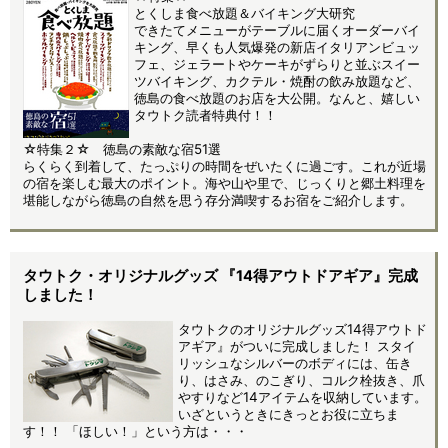
とくしま食べ放題＆バイキング大研究
できたてメニューがテーブルに届くオーダーバイ
キング、早くも人気爆発の新店イタリアンビュッ
フェ、ジェラートやケーキがずらりと並ぶスイー
ツバイキング、カクテル・焼酎の飲み放題など、
徳島の食べ放題のお店を大公開。なんと、嬉しい
タウトク読者特典付！！
☆特集２☆ 徳島の素敵な宿51選
らくらく到着して、たっぷりの時間をぜいたくに過ごす。これが近場
の宿を楽しむ最大のポイント。海や山や里で、じっくりと郷土料理を
堪能しながら徳島の自然を思う存分満喫するお宿をご紹介します。
タウトク・オリジナルグッズ 『14得アウトドアギア』完成
しました！
タウトクのオリジナルグッズ14得アウトド
アギア』がついに完成しました！ スタイ
リッシュなシルバーのボディには、缶き
り、はさみ、のこぎり、コルク栓抜き、爪
やすりなど14アイテムを収納しています。
いざというときにきっとお役に立ちま
す！！ 「ほしい！」という方は・・・