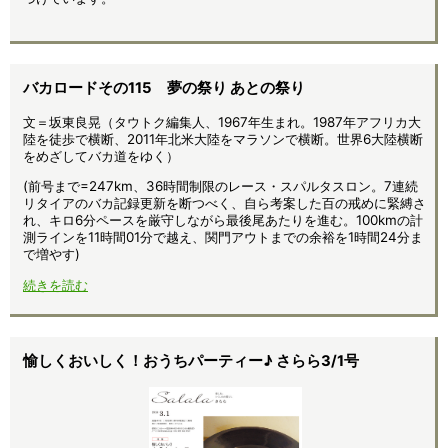
バカロードその115 夢の祭り あとの祭り
文＝坂東良晃（タウトク編集人、1967年生まれ。1987年アフリカ大
陸を徒歩で横断、2011年北米大陸をマラソンで横断。世界6大陸横断
をめざしてバカ道をゆく）
(前号まで=247km、36時間制限のレース・スパルタスロン。7連続
リタイアのバカ記録更新を断つべく、自ら考案した百の戒めに緊縛さ
れ、キロ6分ペースを厳守しながら最後尾あたりを進む。100kmの計
測ラインを11時間01分で越え、関門アウトまでの余裕を1時間24分ま
で増やす)
続きを読む
愉しくおいしく！おうちパーティー♪ さらら3/1号