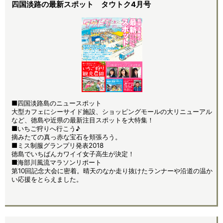
四国淡路の最新スポット タウトク4月号
■四国淡路島のニュースポット
大型カフェにシーサイド施設、ショッピングモールの大リニューアル
など、徳島や近県の最新注目スポットを大特集！
■いちご狩りへ行こう♪
摘みたての真っ赤な宝石を頬張ろう。
■ミス制服グランプリ発表2018
徳島でいちばんカワイイ女子高生が決定！
■海部川風流マラソンリポート
第10回記念大会に密着。晴天のなか走り抜けたランナーや沿道の温か
い応援をとらえました。