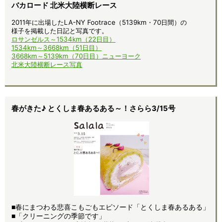
バカロード 北米大陸横断レース
2011年に出場したLA-NY Footrace（5139km・70日間）の
様子を掲載した日記と写真です。
ロサンゼルス～1534km（22日目）
1534km～3668km（51日目）
3668km～5139km（70日目）ニューヨーク
北米大陸横断レース写真
春がきた♪ とくしま春あるある～！さらら3/15号
■春にまつわる悲喜こもごもエピソード「とくしま春あるある」
■
「クリーニングの季節です」