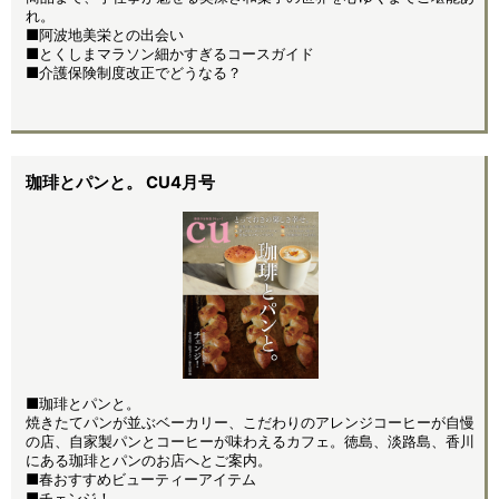
れ。
■阿波地美栄との出会い
■とくしまマラソン細かすぎるコースガイド
■介護保険制度改正でどうなる？
珈琲とパンと。 CU4月号
■
珈琲とパンと。
焼きたてパンが並ぶベーカリー、こだわりのアレンジコーヒーが自慢
の店、自家製パンとコーヒーが味わえるカフェ。徳島、淡路島、香川
にある珈琲とパンのお店へとご案内。
■春おすすめビューティーアイテム
■チェンジ！