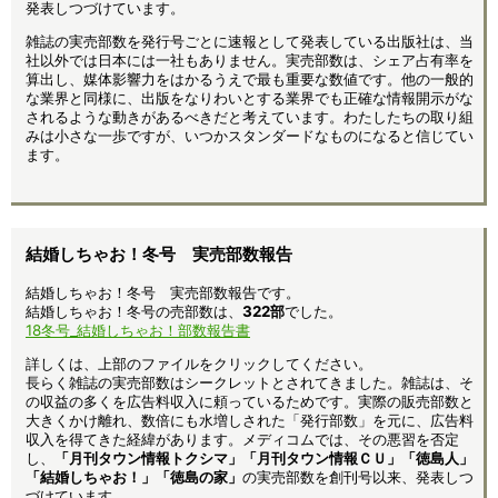
発表しつづけています。
雑誌の実売部数を発行号ごとに速報として発表している出版社は、当
社以外では日本には一社もありません。実売部数は、シェア占有率を
算出し、媒体影響力をはかるうえで最も重要な数値です。他の一般的
な業界と同様に、出版をなりわいとする業界でも正確な情報開示がな
されるような動きがあるべきだと考えています。わたしたちの取り組
みは小さな一歩ですが、いつかスタンダードなものになると信じてい
ます。
結婚しちゃお！冬号 実売部数報告
結婚しちゃお！冬号 実売部数報告です。
結婚しちゃお！冬号の売部数は、
322部
でした。
18冬号_結婚しちゃお！部数報告書
詳しくは、上部のファイルをクリックしてください。
長らく雑誌の実売部数はシークレットとされてきました。雑誌は、そ
の収益の多くを広告料収入に頼っているためです。実際の販売部数と
大きくかけ離れ、数倍にも水増しされた「発行部数」を元に、広告料
収入を得てきた経緯があります。メディコムでは、その悪習を否定
し、
「月刊タウン情報トクシマ」「月刊タウン情報ＣＵ」「徳島人」
「結婚しちゃお！」「徳島の家」
の実売部数を創刊号以来、発表しつ
づけています。