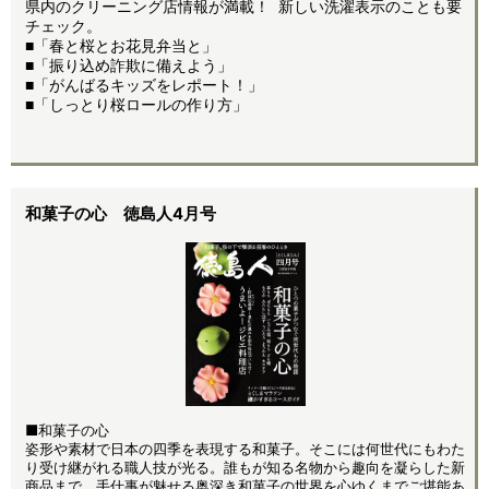
県内のクリーニング店情報が満載！ 新しい洗濯表示のことも要
チェック。
■
「春と桜とお花見弁当と」
■「振り込め詐欺に備えよう」
■「がんばるキッズをレポート！」
■「しっとり桜ロールの作り方」
和菓子の心 徳島人4月号
■和菓子の心
姿形や素材で日本の四季を表現する和菓子。そこには何世代にもわた
り受け継がれる職人技が光る。誰もが知る名物から趣向を凝らした新
商品まで、手仕事が魅せる奥深き和菓子の世界を心ゆくまでご堪能あ