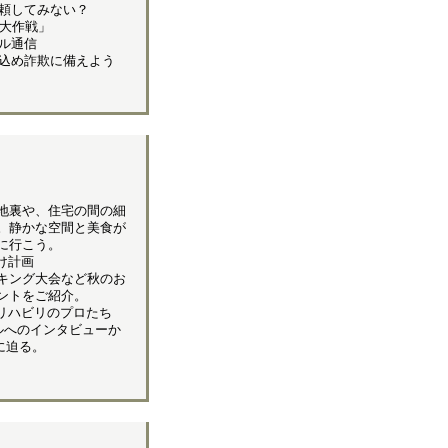
依頼してみない？
大作戦」
ル通信
込め詐欺に備えよう
地裏や、住宅の間の細
。静かな空間と美食が
に行こう。
け計画
キング大会など秋のお
ントをご紹介。
リハビリのプロたち
ルへのインタビューか
に迫る。