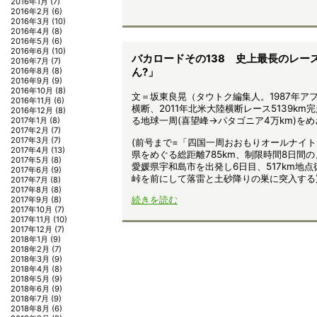
2016年1月
(7)
2016年2月
(6)
2016年3月
(10)
2016年4月
(8)
2016年5月
(6)
2016年6月
(10)
バカロードその138 史上最長のレー
2016年7月
(7)
2016年8月
(8)
ん?」
2016年9月
(9)
2016年10月
(8)
文＝坂東良晃（タウトク編集人。1987年アフ
2016年11月
(6)
横断、2011年北米大陸横断レース5139k
2016年12月
(8)
る地球一周(喜望峰→パタゴニア4万km)を
2017年1月
(8)
2017年2月
(7)
2017年3月
(7)
(前号まで=「四国一周おおもりオールナイ
2017年4月
(13)
県をめぐる総距離785km、制限時間8日間
2017年5月
(8)
愛媛県宇和島市を出発し6日目、517km地
2017年6月
(9)
峠を前にして落雷と土砂降りの巣に突入する
2017年7月
(8)
2017年8月
(8)
続きを読む
2017年9月
(8)
2017年10月
(7)
2017年11月
(10)
2017年12月
(7)
2018年1月
(9)
2018年2月
(7)
2018年3月
(9)
2018年4月
(8)
2018年5月
(9)
2018年6月
(9)
2018年7月
(9)
2018年8月
(6)