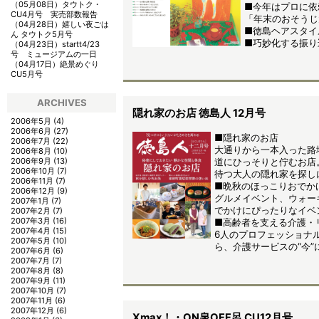
（05月08日）
タウトク・
■今年はプロに
CU4月号 実売部数報告
「年末のおそうじ
（04月28日）
嬉しい夜ごは
■徳島ヘアスタイ
ん タウトク5月号
■巧妙化する振り
（04月23日）
startt4/23
号 ミュージアムの一日
（04月17日）
絶景めぐり
CU5月号
ARCHIVES
隠れ家のお店 徳島人 12月号
2006年5月
(4)
2006年6月
(27)
■隠れ家のお店
2006年7月
(22)
大通りから一本入った路
2006年8月
(10)
2006年9月
(13)
道にひっそりと佇むお店
2006年10月
(7)
待つ大人の隠れ家を探し
2006年11月
(7)
■晩秋のほっこりおでか
2006年12月
(9)
グルメイベント、ウォー
2007年1月
(7)
でかけにぴったりなイベ
2007年2月
(7)
2007年3月
(16)
■高齢者を支える介護・
2007年4月
(15)
6人のプロフェッショナ
2007年5月
(10)
ら、介護サービスの“今”
2007年6月
(6)
2007年7月
(7)
2007年8月
(8)
2007年9月
(11)
2007年10月
(7)
2007年11月
(6)
2007年12月
(6)
Xmax！・ON泉OFF呂 CU12月号