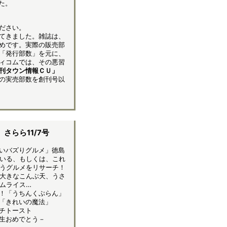
た。
ださい。
てきました。雑誌は、
めです。実際の販売部
「発行部数」を元に、
ィコムでは、その悪習
刊タウン情報ＣＵ」
の実売部数を創刊号以
さらら11/7号
いバズりグルメ」徳島
いる、もしくは、これ
うグルメをリサーチ！
大きなこんぶ天、うさ
ムライス…
！「うちんくぷらん」
「きれいの魔法」
チトースト
生おめでとう－