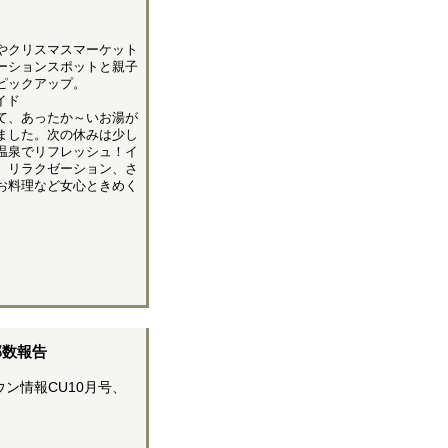
やクリスマスマーケット
ーションスポットと親子
ピックアップ。
イド
て、あったか～いお湯が
ました。次の休みは少し
温泉でリフレッシュ！イ
、リラクゼーション、さ
お料理など女心ときめく
部数報告
ン情報CU10月号、