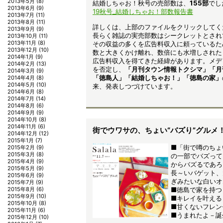
2013年5月
(8)
結婚しちゃお！秋号の売部数は、
155
部
でし
2013年6月
(9)
19秋号_結婚しちゃお！部数報告書
2013年7月
(11)
2013年8月
(11)
詳しくは、上部のファイルをクリックしてく
2013年9月
(9)
長らく雑誌の実売部数はシークレットとされ
2013年10月
(11)
2013年11月
(8)
その収益の多くを広告料収入に頼っているた
2013年12月
(10)
数と大きくかけ離れ、数倍にも水増しされた
2014年1月
(9)
広告料収入を得てきた経緯があります。メデ
2014年2月
(13)
を否定し、
「月刊タウン情報トクシマ」「月
2014年3月
(9)
「徳島人」「結婚しちゃお！」「徳島の家」
2014年4月
(8)
2014年5月
(10)
来、発表しつづけています。
2014年6月
(8)
2014年7月
(14)
2014年8月
(6)
2014年9月
(9)
2014年10月
(8)
2014年11月
(6)
街でウワサの、ちょい“バズり”グルメ！ 
2014年12月
(12)
2015年1月
(7)
■「街で噂のちょ
2015年2月
(9)
2015年3月
(8)
の一部でバズって
2015年4月
(9)
からバズるであろ
2015年5月
(9)
長～いバゲット、
2015年6月
(9)
ぎみたいな白いオ
2015年7月
(9)
■徳島で家を持つ
2015年8月
(6)
2015年9月
(10)
■キレイを叶える
2015年10月
(8)
■甘くないフレン
2015年11月
(6)
■うまれたよ－誕
2015年12月
(10)