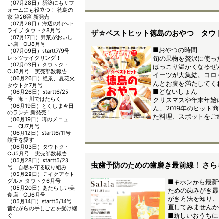
（07月28日）
新築にもリフ
ォームにも役立つ！ 徳島の
家 第26弾 新発売
（07月28日）
海辺の街へド
ライブ タウトク8月号
ザ☆ベストヒット徳島のおやつ タウト
（07月17日）
野菜がおいし
い店 CU8月号
■おやつの時間
（07月09日）
startt7/9号
レッツサイクリング！
旬の果物を贅沢に使っ
（07月03日）
タウトク・
ほっこり温かくなるぜ
CU6月号 実売部数報告
イーツが大集結。コロ
（06月26日）
絶景、夏花火
んとお腹を満たしてく
タウトク7月号
■どないしょん
（06月26日）
startt6/25
号 海・川ではたらく
クリスマスや年末年始
（06月19日）
とくしま今日
ん。2019年のヒット商
のランチ 新発売！
た料理、スポットをご
（06月19日）
噂のメニュ
ー CU7月号
（06月12日）
startt6/11号
餃子を愛す
（06月03日）
タウトク・
CU5月号 実売部数報告
（05月28日）
startt5/28
虫歯予防のための歯磨き最前線！ さらら1
号 自然を守る取り組み
（05月28日）
テイクアウト
グルメ タウトク6月号
■キホンから最新
（05月20日）
あたらしい美
ための歯みがき最
食店 CU6月号
がき方法を知り、
（05月14日）
startt5/14号
直してみませんか
昔ながらの手しごとを受け継
■新しいおうちに
ぐ