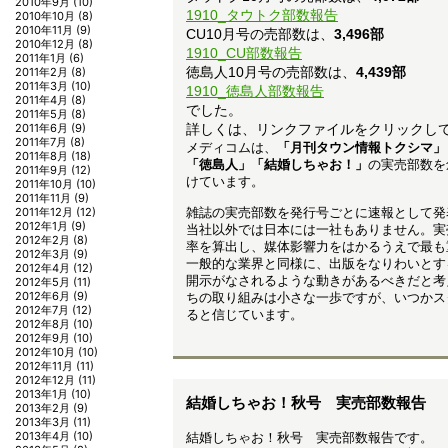
2010年9月
(10)
1910_タウトク部数報告
2010年10月
(8)
2010年11月
(9)
CU10月号の売部数は、
3,496部
2010年12月
(8)
1910_CU部数報告
2011年1月
(6)
徳島人10月号の売部数は、
4,439部
2011年2月
(8)
2011年3月
(10)
1910_徳島人部数報告
2011年4月
(8)
でした。
2011年5月
(8)
2011年6月
(9)
詳しくは、リンクファイルをクリックし
2011年7月
(8)
メディコムは、
「月刊タウン情報トクシマ」
2011年8月
(18)
「徳島人」「結婚しちゃお！」
の実売部数を
2011年9月
(12)
けています。
2011年10月
(10)
2011年11月
(9)
雑誌の実売部数を発行号ごとに速報として発
2011年12月
(12)
2012年1月
(9)
当社以外では日本には一社もありません。実
2012年2月
(8)
率を算出し、媒体影響力をはかるうえで最も
2012年3月
(9)
一般的な業界と同様に、出版をなりわいとす
2012年4月
(12)
開示がなされるような動きがあるべきだと考
2012年5月
(11)
ちの取り組みは小さな一歩ですが、いつかス
2012年6月
(9)
2012年7月
(12)
ると信じています。
2012年8月
(10)
2012年9月
(10)
2012年10月
(10)
2012年11月
(11)
2012年12月
(11)
2013年1月
(10)
結婚しちゃお！秋号 実売部数報告
2013年2月
(9)
2013年3月
(11)
2013年4月
(10)
結婚しちゃお！秋号 実売部数報告です。