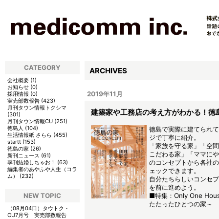
CATEGORY
ARCHIVES
会社概要
(
1
)
お知らせ
(
0
)
2019年11月
採用情報
(
0
)
実売部数報告
(
423
)
月刊タウン情報トクシマ
建築家や工務店の考え方がわかる！徳島
(
301
)
月刊タウン情報CU
(
251
)
徳島人
(
104
)
徳島で実際に建てられて
生活情報紙 さらら
(
455
)
ジで丁寧に紹介。
startt
(
153
)
「家族を守る家」「空間
徳島の家
(
26
)
こだわる家」「ママにや
新刊ニュース
(
61
)
のコンセプトから各社の
季刊結婚しちゃお！
(
63
)
編集者のあやふや人生（コラ
ェックできます。
ム）
(
232
)
自分たちらしいコンセプ
を前に進めよう。
NEW TOPIC
■特集：Only One H
たたったひとつの家～
（08月04日）
タウトク・
CU7月号 実売部数報告