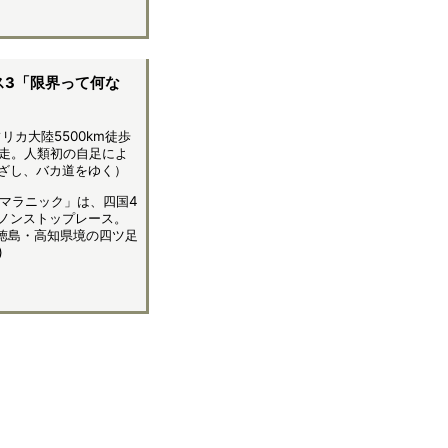
ス3「限界って何な
リカ大陸5500km徒歩
m完走。人類初の自足によ
めざし、バカ道をゆく）
トマラニック」は、四国4
のノンストップレース。
点徳島・高知県境の四ツ足
)