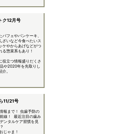
ク12月号
たパフェやパンケーキ、
んざいなど今食べたいス
ッケやからあげなどがつ
れる惣菜系もあり！
に役立つ情報盛りだくさ
品や2020年を先取りし
紹介。
1/21号
情報まで！ 虫歯予防の
前線！ 最近注目の歯み
デンタルケア習慣を見
？
おじゃま！