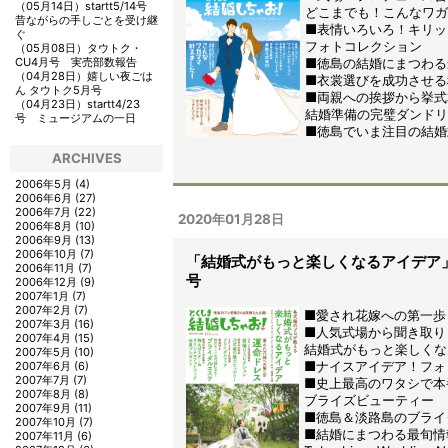
（05月14日）
startt5/14号
どこまでも！こんなワガ
昔ながらの手しごとを受け継
■表情いろいろ！キリッ
ぐ
フォトコレクション
（05月08日）
タウトク・
■徳島の結婚にまつわる
CU4月号 実売部数報告
（04月28日）
嬉しい夜ごは
■衣裳選びを成功させる
ん タウトク5月号
■両親への挨拶から挙式
（04月23日）
startt4/23
結婚準備の完璧ダンドリ
号 ミュージアムの一日
■徳島でいま注目の結婚
ARCHIVES
2006年5月
(4)
2006年6月
(27)
2006年7月
(22)
2020年01月28日
2006年8月
(10)
2006年9月
(13)
2006年10月
(7)
「結婚式がもっと楽しくなるアイデア
2006年11月
(7)
号
2006年12月
(9)
2007年1月
(7)
2007年2月
(7)
■愛され花嫁への第一歩
2007年3月
(16)
■人気式場から聞き取り
2007年4月
(15)
結婚式がもっと楽しくな
2007年5月
(10)
■ナイスアイデア！フォ
2007年6月
(6)
2007年7月
(7)
■史上最高のワタシで本
2007年8月
(8)
ブライズビューティー
2007年9月
(11)
■徳島＆淡路島のブライ
2007年10月
(7)
■結婚にまつわる最旬情
2007年11月
(6)