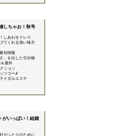
婚しちゃお！秋号
！しあわせドレス
げてくれる強い味方
最旬情報
さ」を出した引出物
内＆屋外
クション
ッツゴー♪
ライダルエステ
トがいっぱい！結婚
社がふたりのために