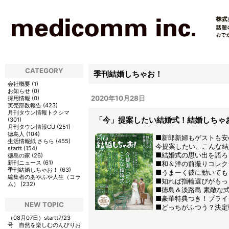
CATEGORY
季刊結婚しちゃお！
会社概要
(
1
)
お知らせ
(
0
)
2020年10月28日
採用情報
(
0
)
実売部数報告
(
423
)
月刊タウン情報トクシマ
「今」提案したい結婚式！結婚しちゃ
(
301
)
月刊タウン情報CU
(
251
)
徳島人
(
104
)
■新郎新婦もゲストも安
生活情報紙 さらら
(
455
)
今提案したい、こんな結
startt
(
154
)
■結婚式の思い出を語ろ
徳島の家
(
26
)
新刊ニュース
(
61
)
■和＆洋の前撮りコレク
季刊結婚しちゃお！
(
63
)
■うまーく彼に動いても
編集者のあやふや人生（コラ
■知れば指輪選びがもっ
ム）
(
232
)
■徳島＆淡路島 素敵な式
■豪華特典つき！ブライ
NEW TOPIC
■どっちがふつう？決定
（08月07日）
startt7/23
号 自然を楽しむのんびりお