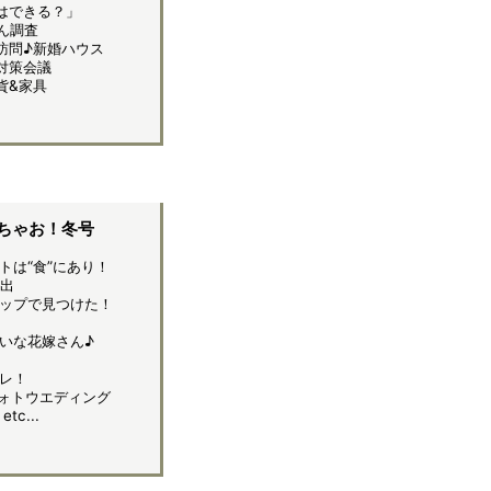
はできる？」
ん調査
訪問♪新婚ハウス
対策会議
貨&家具
ちゃお！冬号
トは“食”にあり！
出
ップで見つけた！
いな花嫁さん♪
レ！
フォトウエディング
c...