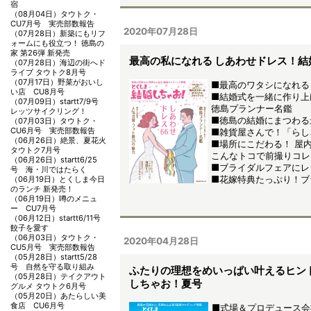
宿
（08月04日）
タウトク・
CU7月号 実売部数報告
2020年07月28日
（07月28日）
新築にもリフ
ォームにも役立つ！ 徳島の
家 第26弾 新発売
最高の私になれる しあわせドレス！結
（07月28日）
海辺の街へド
ライブ タウトク8月号
（07月17日）
野菜がおいし
■最高のワタシになれる
い店 CU8月号
■結婚式を一緒に作り上
（07月09日）
startt7/9号
徳島プランナー名鑑
レッツサイクリング！
■徳島の結婚にまつわる
（07月03日）
タウトク・
CU6月号 実売部数報告
■雑貨屋さんで！「らし
（06月26日）
絶景、夏花火
■場所にこだわる！ 屋
タウトク7月号
こんなトコで前撮りコレ
（06月26日）
startt6/25
■ブライダルフェアにレ
号 海・川ではたらく
■花嫁特典たっぷり！ブ
（06月19日）
とくしま今日
のランチ 新発売！
（06月19日）
噂のメニュ
ー CU7月号
（06月12日）
startt6/11号
餃子を愛す
（06月03日）
タウトク・
2020年04月28日
CU5月号 実売部数報告
（05月28日）
startt5/28
号 自然を守る取り組み
ふたりの理想をめいっぱい叶えるヒン
（05月28日）
テイクアウト
しちゃお！夏号
グルメ タウトク6月号
（05月20日）
あたらしい美
食店 CU6月号
■式場＆プロデュース会