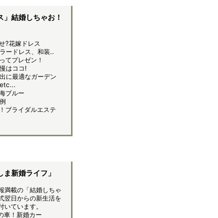
ス」結婚しちゃお！
せ?花嫁ドレス
ラードレス、和装..
ってプレゼン！
慢はココ!
出に最適なガーデン
c...
海ブルー
例
！ブライダルエステ
しま新婚ライフ」
報満載の「結婚しちゃ
式翌日からの新生活を
付いています。
の車！新婚カー