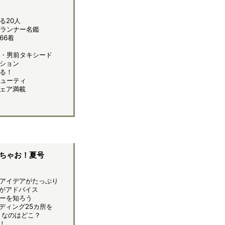
る20人
ランナー名鑑
66着
・男前タキシード
ション
る！
ューティ
ェア満載
しちゃお！夏号
アイデアがたっぷり
がアドバイス
ーを知ろう
ディング25カ所を
りなのはどこ？
！