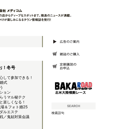
お！冬号
心して参加できる！
婚式
う
ション
らうマル秘テク
と楽しくなる！
SEARCH
場＆フォト婚25
ダルエステ
検索語句
戦／鬼姑対策会議