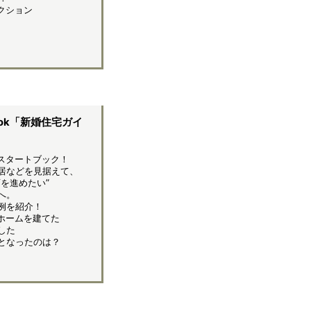
クション
ok「新婚住宅ガイ
スタートブック！
居などを見据えて、
を進めたい”
へ。
例を紹介！
ホームを建てた
した
となったのは？