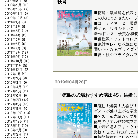
2010年8月
(6)
秋号
2010年9月
(10)
2010年10月
(8)
■徳島・淡路島を代表す
2010年11月
(9)
この人にまかせたい！プ
2010年12月
(8)
2011年1月
(6)
■コーディネーター厳選
2011年2月
(8)
映える！ワタシドレス
2011年3月
(10)
新作ドレス・優美な和装
2011年4月
(8)
■個性派！フォトコレク
2011年5月
(8)
2011年6月
(9)
■絶対キレイな花嫁にな
2011年7月
(8)
通いたくなるブライズビ
2011年8月
(18)
■夏・秋のブライダルフ
2011年9月
(12)
2011年10月
(10)
2011年11月
(9)
2011年12月
(12)
2012年1月
(9)
2012年2月
(8)
2019年04月26日
2012年3月
(9)
2012年4月
(12)
2012年5月
(11)
「徳島の式場おすすめ演出45」結婚
2012年6月
(9)
2012年7月
(12)
2012年8月
(10)
■感動！爆笑！大喜び！
2012年9月
(10)
ゲストが盛り上がる演出
2012年10月
(10)
■ゲスト＆先輩カップル
2012年11月
(11)
徳島のリアル結婚式マネ
2012年12月
(11)
2013年1月
(10)
■人気式場＆フォトウエ
2013年2月
(9)
比較！ ふたりにぴった
2013年3月
(11)
■新郎新婦だけじゃない