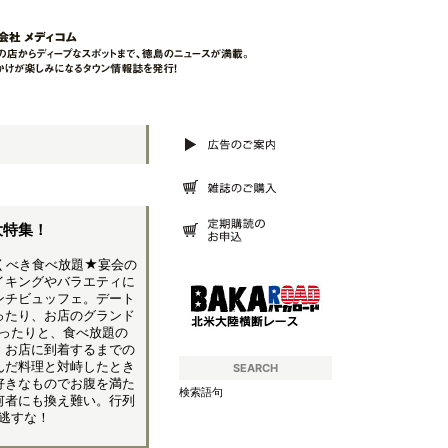
大特集！
くべき食べ放題★宴会の
イキングやバラエティに
ンチビュッフェ。デート
ったり、お店のグランド
だったりと、食べ放題の
。お店に到着するまでの
んだ料理と対峙したとき
SEARCH
好きなものでお腹を満た
検索語句
何者にも換え難い。行列
逃すな！