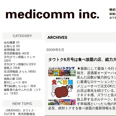
CATEGORY
ARCHIVES
会社概要
(
1
)
お知らせ
(
0
)
2009年5月
採用情報
(
0
)
実売部数報告
(
423
)
月刊タウン情報トクシマ
タウトク6月号は食べ放題の店、総力
(
301
)
月刊タウン情報CU
(
251
)
徳島人
(
104
)
★最新にして最強！今行
生活情報紙 さらら
(
455
)
味方、居酒屋オーダーバ
startt
(
153
)
富んだ品数が魅力的なラ
徳島の家
(
26
)
に最適なロケーションだ
新刊ニュース
(
61
)
メニューすべて注文OK
季刊結婚しちゃお！
(
63
)
編集者のあやふや人生（コラ
お店は進化を続けている
ム）
(
232
)
ドキドキ感、ズラリと並
急上昇するボルテージ。
NEW TOPIC
す幸福感といったら他の
必至、絶対トクする食べ放題の最新情報を見
（08月04日）
タウトク・
CU7月号 実売部数報告