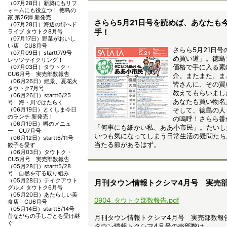
（07月28日）
新築にもリフ
ォームにも役立つ！ 徳島の
家 第26弾 新発売
さらら5月21日号を読めば、あなたも
（07月28日）
海辺の街へド
ライブ タウトク8月号
手！
（07月17日）
野菜がおいし
い店 CU8月号
さらら5月21日号
（07月09日）
startt7/9号
め買い道」。徳島
レッツサイクリング！
価格で手に入る素
（07月03日）
タウトク・
CU6月号 実売部数報告
介。またまた、ま
（06月26日）
絶景、夏花火
皆さんに、その買
タウトク7月号
教えてもらいまし
（06月26日）
startt6/25
あなたも買い物名
号 海・川ではたらく
（06月19日）
とくしま今日
そして、徳島の人
のランチ 新発売！
の嗚呼！さらら番
（06月19日）
噂のメニュ
「何事にも細かい私、ああ小市民」。たいし
ー CU7月号
いつも気になってしまう日常生活の疑問たち
（06月12日）
startt6/11号
当たる節があるはず。
餃子を愛す
（06月03日）
タウトク・
CU5月号 実売部数報告
（05月28日）
startt5/28
号 自然を守る取り組み
（05月28日）
テイクアウト
月刊タウン情報トクシマ4月号 実売
グルメ タウトク6月号
（05月20日）
あたらしい美
0904_タウトク部数報告.pdf
食店 CU6月号
（05月14日）
startt5/14号
昔ながらの手しごとを受け継
月刊タウン情報トクシマ4月号 実売部数報
ぐ
タウン情報トクシマ4月号の売部数は、