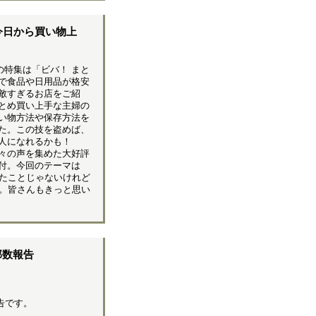
今日から買い物上
の特集は「ビバ！ まと
で食品や日用品が格安
敵すぎるお店をご紹
とめ買い上手な主婦の
い物方法や保存方法を
た。この技を盗めば、
人になれるかも！
々の声を集めた大好評
付。今回のテーマは
たことじゃないけれど
。皆さんもきっと思い
部数報告
告です。