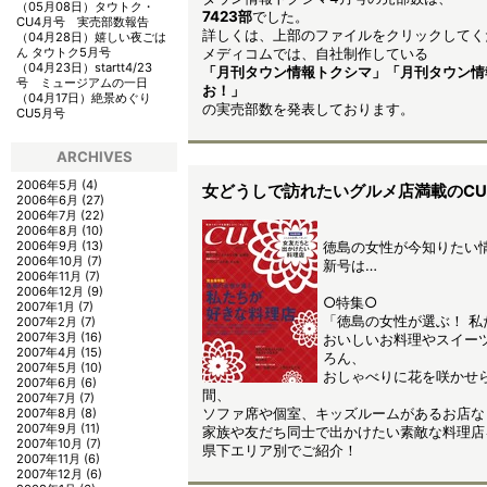
（05月08日）
タウトク・
7423部
でした。
CU4月号 実売部数報告
詳しくは、上部のファイルをクリックしてく
（04月28日）
嬉しい夜ごは
ん タウトク5月号
メディコムでは、自社制作している
（04月23日）
startt4/23
「月刊タウン情報トクシマ」「月刊タウン情
号 ミュージアムの一日
お！」
（04月17日）
絶景めぐり
の実売部数を発表しております。
CU5月号
ARCHIVES
2006年5月
(4)
女どうしで訪れたいグルメ店満載のCU
2006年6月
(27)
2006年7月
(22)
2006年8月
(10)
2006年9月
(13)
徳島の女性が今知りたい
2006年10月
(7)
新号は…
2006年11月
(7)
2006年12月
(9)
○特集○
2007年1月
(7)
「徳島の女性が選ぶ！ 
2007年2月
(7)
2007年3月
(16)
おいしいお料理やスイー
2007年4月
(15)
ろん、
2007年5月
(10)
おしゃべりに花を咲かせ
2007年6月
(6)
間、
2007年7月
(7)
ソファ席や個室、キッズルームがあるお店な
2007年8月
(8)
2007年9月
(11)
家族や友だち同士で出かけたい素敵な料理店
2007年10月
(7)
県下エリア別でご紹介！
2007年11月
(6)
2007年12月
(6)