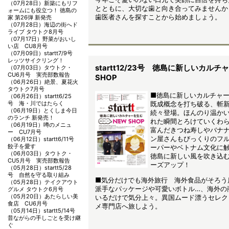
（07月28日）
新築にもリフ
とともに、大切な歯と向き合ってみませんか
ォームにも役立つ！ 徳島の
歯医者さんを探すことから始めましょう。
家 第26弾 新発売
（07月28日）
海辺の街へド
ライブ タウトク8月号
（07月17日）
野菜がおいし
い店 CU8月号
（07月09日）
startt7/9号
レッツサイクリング！
startt12/23号 徳島に新しいカルチ
（07月03日）
タウトク・
CU6月号 実売部数報告
SHOP
（06月26日）
絶景、夏花火
タウトク7月号
■徳島に新しいカルチャーを
（06月26日）
startt6/25
既成概念を打ち破る、斬
号 海・川ではたらく
（06月19日）
とくしま今日
続々登場。ほんのり温か
のランチ 新発売！
れた瞬間とろけていくわ
（06月19日）
噂のメニュ
富んだきつね寿しやバナ
ー CU7月号
ン屋さんもびっくりのフ
（06月12日）
startt6/11号
餃子を愛す
ーパーやベトナム文化に
（06月03日）
タウトク・
徳島に新しい風を吹き込
CU5月号 実売部数報告
ーズアップ！
（05月28日）
startt5/28
号 自然を守る取り組み
■気分だけでも海外旅行 海外食品がそろう
（05月28日）
テイクアウト
派手なパッケージや可愛いボトル…、海外の
グルメ タウトク6月号
（05月20日）
あたらしい美
いるだけで気分上々。異国ムード漂うセレク
食店 CU6月号
メ専門店へ旅しよう。
（05月14日）
startt5/14号
昔ながらの手しごとを受け継
ぐ