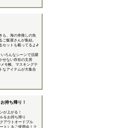
きも、海の幸推しの魚
るご飯屋さんが集結。
るセットも載ってるよ♪
･いろんなシーンで活躍
かせない存在の文房
やメモ帳、マスキングテ
トなアイテムが大集合
をお持ち帰り！
ンが上がる！
ルをお持ち帰り
クアウトオードブル
ート）をご使用会！ク