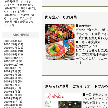
（05月08日）
タウトク・
CU4月号 実売部数報告
（04月28日）
嬉しい夜ごは
ん タウトク5月号
（04月23日）
startt4/23
肉か魚か CU1月号
号 ミュージアムの一日
（04月17日）
絶景めぐり
CU5月号
■肉か魚か
ガッツリ食べたい肉好
派もどちらも満足でき
ARCHIVES
一度に肉も魚も味わえ
2006年5月
(4)
■トキメキ文具旅
2006年6月
(27)
仕事にプライベート･･
2006年7月
(22)
してくれる暮らしに欠
2006年8月
(10)
具。2022年版ポチ袋
2006年9月
(13)
2006年10月
(7)
ープなどなど、キュー
2006年11月
(7)
～！
2006年12月
(9)
2007年1月
(7)
2007年2月
(7)
2007年3月
(16)
2007年4月
(15)
2007年5月
(10)
2007年6月
(6)
さらら12/16号 ごちそうオードブル
2007年7月
(7)
2007年8月
(8)
■一目でテンショ
2007年9月
(11)
2007年10月
(7)
ごちそうオードブ
2007年11月
(6)
徳島で買えるテイ
2007年12月
(6)
（パーティープレ