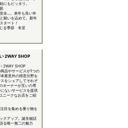
始にもピッタリ。
願
安全…。来年も良い年
と願いを込めて。新年
スタート！
じる季節 冬至
 2WAY SHOP
2WAY SHOP
商品やサービスが1つの
が本業意外の得意分野を
ースをシェアしてそれぞ
のオーナーが互いの専
かにないサービスを提供
ユニークなお店をご紹
 注目を集める乗り物を
ックアップ。誕生秘話
語る唯一無二の魅力