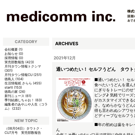
CATEGORY
ARCHIVES
会社概要
(
1
)
お知らせ
(
0
)
2021年12月
採用情報
(
0
)
実売部数報告
(
423
)
月刊タウン情報トクシマ
通いつめたい！ セルフうどん タウト
(
301
)
月刊タウン情報CU
(
251
)
徳島人
(
104
)
■通いつめたい！ セ
生活情報紙 さらら
(
455
)
食べたいうどんを選ん
startt
(
153
)
にぎりをトレーにのせ
徳島の家
(
26
)
ピング♪ 気軽でリー
新刊ニュース
(
61
)
がカスタマイズできる
季刊結婚しちゃお！
(
63
)
編集者のあやふや人生（コラ
さ。なめらかなうどん
ム）
(
232
)
得も言われぬシアワセ
どディープなセルフう
NEW TOPIC
■年の初めは歯をキレ
（08月04日）
タウトク・
ん
CU7月号 実売部数報告
今年こそ憂いのない口元で笑顔に自信を持ちた