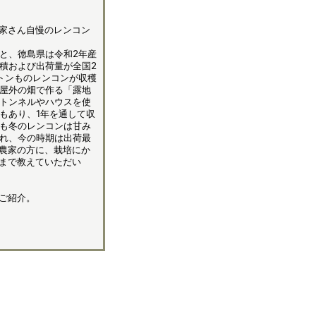
家さん自慢のレンコン
と、徳島県は令和2年産
積および出荷量が全国2
0トンものレンコンが収穫
屋外の畑で作る「露地
トンネルやハウスを使
もあり、1年を通して収
も冬のレンコンは甘み
れ、今の時期は出荷最
農家の方に、栽培にか
まで教えていただい
ご紹介。