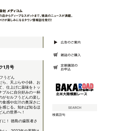
ク1月号
ルフうどん
だら、天ぷらや小鉢、お
て、仕上げに薬味をトッ
ズナブルに自分好みの一杯
のがセルフうどんの楽し
の食感や出汁の奥深さに
を感じる。知れば知るほ
SEARCH
どんの世界へ！
検索語句
イに！ 徳島の歯医者さ
い。2022年の幕開け