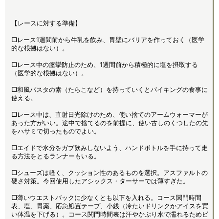
【レースに対する準備】
□レース1週間前から牛乳を飲み、胃壁にバリアを作っておく（医学
的な根拠はない）。
□レース中の痙攣防止のため、1週間前から積極的に塩を摂取する
（医学的な根拠はない）。
□和風パスタの素（たらこなど）を持っていくとバイキングの食事に
使える。
□レース中は、直射日光除けのため、使い捨てのアームウォーマーが
あった方がいい。途中で捨てるのを前提に、使い古しのくつしたの先
をハサミで切ったものでよい。
□エイドで水分をガブ飲みしないよう、ハンドボトルを手に持って走
る方法をとるランナーもいる。
□シューズは軽く、クッション性のあるものを選択。アスファルトの
硬さ対策。今回使用したアシックス・ターサーでは薄すぎた。
□薄いウエストバックに少なくとも以下を入れる。コース関門時間
表、塩、胃薬、応急処置テープ、小銭（冷たいドリンクかアイスを買
い体温を下げる）。コース関門時間表は汗やかぶり水で濡れるためビ