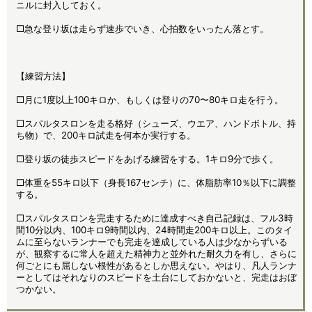
ニルに封入しておく。
□急な登り坂は走らず速歩でいき、心拍数をいったん落とす。
【練習方法】
□月に1度以上100キロか、もしくは登りの70〜80キロ走を行う。
□スパルタスロンを走る格好（シューズ、ウエア、ハンドボトル、持
ち物）で、200キロ試走を何本か実行する。
□登り坂の徒歩スピードをあげる練習をする。1キロ9分で歩く。
□体重を55キロ以下（身長167センチ）に、体脂肪率10％以下に調整
する。
□スパルタスロンを完走するために達成すべき自己記録は、フル3時
間10分以内、100キロ9時間以内、24時間走200キロ以上。このタイ
ムに至らないランナーでも完走を達成している人は少なからずいる
が、観察するに常人を超えた精神力と並外れた耐久力を有し、さらに
何ごとにも屈しない根性があるとしか思えない。やはり、凡人ランナ
ーとしてはそれなりのスピードを土台にしておかないと、完走はおぼ
つかない。