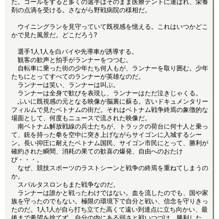
た。ゴールをすると多くの選手はそのまま医療テントに運ばれ、栄養
剤の点滴を受ける。さながら野戦病院の様相だ。
ウイニングランを見守っていて既視感を憶える。これはいつかどこ
かで見た風景だ。どこだろう?
選手1人1人を白バイや先導車が誘導する。
観客の歓声と拍手がランナーをつつむ。
自転車に乗った街の少年たち何人もが、ランナーを取り囲む。少年
たちにとってすべてのランナーが英雄なのだ。
ランナーは笑い、ランナーは叫ぶ。
ランナーは全身で歓びを表現し、ランナーはただ泣きじゃくる。
ふいに既視感の元となる映像が脳裏に蘇る。古いドキュメンタリー
フィルムで見たベトナムの街だ。それはベトナム戦争終焉の象徴的な
場面として、何度もニュースで流された映像だ。
南ベトナム解放戦線の兵士たちが、トラックの荷台に何十人と乗っ
て、銃を持った拳を空中に突き上げながらサイゴンに入城するシー
ン。長い抑圧に耐えたベトナム国民、サイゴン市民にとって、勝利が
確約された瞬間、消耗の果ての歓喜の爆発、自由へのおたけ
び・・・。
なぜ、競技スポーツのラストシーンと戦争の終焉を重ねてしまうの
か。
スパルタスロンもまた戦争なのだ。
ランナーは誰かと戦ったわけではない。血を流したのでも、国や家
族を守ったのでもない。極限の環境下で自分と戦い、信念を守りきっ
たのだ。1人1人が自ら打ち立てた高くて遠い到達点に立ち向かい、最
後まで希望を捨てず、自分の内にある弱さと戦いつづけ、勝利した。