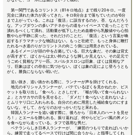
第一関門であるコリントス（81キロ地点）まで残り20キロ。一度
完全に潰れた体力が戻ってきた。キロ8分台まで落ちていたのが6分
まで上がっている。これは「復活」に該当するのか。否、なんだろう
な。アップダウンの多いアテネからの道をハイペースで走ったことで
潰れるべくして潰れ、活動量が低下したため血糖やら乳酸値やら心拍
数やらが平静に戻った、それだけのことだ。「復活」という言葉が喚
起するドラマチックな物語はない。もっと壮絶で、もっと身体に鞭打
たれるべき道のりがコリントスの向こう側には用意されている。
あるイメージが頭の中を占拠している。巨大な象だ。その象は背丈
が高すぎて、ぼくからは太い幹のような脚しか見えない。その足元で
うごめく貧相なアリ一匹。スパルタスロンは巨象、ぼくは貧相なア
リ。巨象はぼくの存在に気づかない。ぼくは象の足によじ登ろうとも
がく。勝負にならない戦いだ。
追い抜き、追い抜かれる際に、ランナーが声を掛けてくれる。
地元のギリシャ人ランナーが、バテているぼくを見かねたか、ビス
ケットを取り出し「食べろ」とさしだす。「喉が渇いて食べられない
よ」とカサカサの舌を見せると、「ダメだ！食べないと走れないよ」
とムリヤリ口に入れられる。自分のために用意した補給食なのにすま
ないな。そして、かなりのおせっかいだなと呆れる。
韓国人ランナーを追い越す際に、後ろから「日本人のハートを見せ
ろ！」とエールを贈られる。振り返れば、何やらビビンバ風の丼メシ
を食べながら走っている。タフで器用な男だ。
ベテランらしき日本人ランナーが、「練習のつもりで走ればいいか
ら。練習で走ってるペースで行けば間に合うから」と指導してくれ