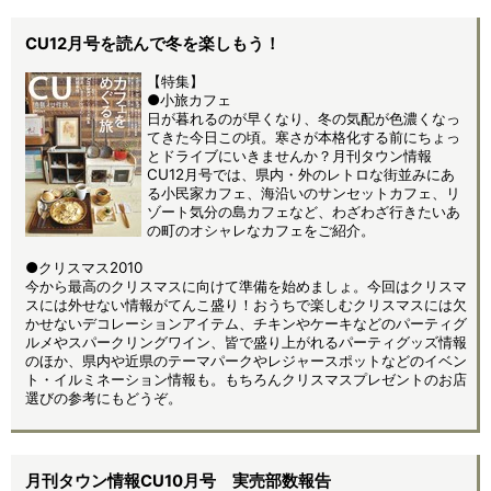
CU12月号を読んで冬を楽しもう！
【特集】
●小旅カフェ
日が暮れるのが早くなり、冬の気配が色濃くなっ
てきた今日この頃。寒さが本格化する前にちょっ
とドライブにいきませんか？月刊タウン情報
CU12月号では、県内・外のレトロな街並みにあ
る小民家カフェ、海沿いのサンセットカフェ、リ
ゾート気分の島カフェなど、わざわざ行きたいあ
の町のオシャレなカフェをご紹介。
●クリスマス2010
今から最高のクリスマスに向けて準備を始めましょ。今回はクリスマ
スには外せない情報がてんこ盛り！おうちで楽しむクリスマスには欠
かせないデコレーションアイテム、チキンやケーキなどのパーティグ
ルメやスパークリングワイン、皆で盛り上がれるパーティグッズ情報
のほか、県内や近県のテーマパークやレジャースポットなどのイベン
ト・イルミネーション情報も。もちろんクリスマスプレゼントのお店
選びの参考にもどうぞ。
月刊タウン情報CU10月号 実売部数報告