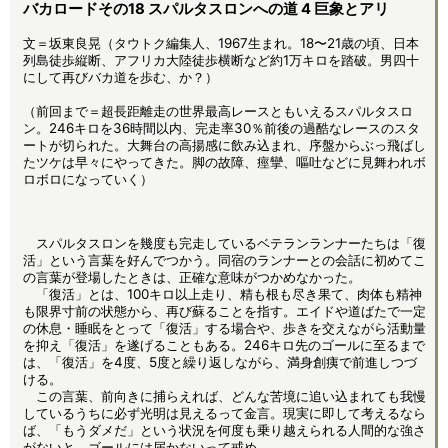
バカロードその18 スパルタスロンへの道 4 巨象とアリ
文＝坂東良晃（タウトク編集人、1967生まれ。18〜21歳の頃、日本
列島徒歩縦断、アフリカ大陸徒歩横断など約1万キロを踏破。男四十
にして再びバカ道を歩む、か？）
（前回まで＝超長距離走の世界最高レースともいえるスパルタスロ
ン。246キロを36時間以内、完走率30％前後の過酷なレースのスタ
ートが切られた。大舞台の高揚感に飲み込まれ、序盤からぶっ飛ばし
たツケは早々にやってきた。脚の故障、痙攣、嘔吐などに見舞われボ
ロボロになっていく）
スパルタスロンを幾度も完走しているベテランランナーたちは「復
活」という言葉を好んでつかう。同宿のランナーとの会話に初めてこ
の言葉が登場したときは、正確な意味がつかめなかった。
「復活」とは、100キロ以上走り、精も根も尽き果て、肉体も精神
も限界寸前の状態から、再び蘇ることを指す。エイドや道ばたで一定
の休息・睡眠をとって「復活」する場合や、歩きを交えながら活動量
を抑え「復活」を遂げることもある。246キロ先のゴールに至るまで
は、「復活」を4度、5度と繰り返しながら、満身創痍で前進しつづ
ける。
この言葉、前向きに捕らえれば、どんな苦境に追い込まれても我慢
しているうちに必ず光明は見えるって金言。現実に即して考えるなら
ば、「もうダメだ」という状況を何度も乗り越えられる人間的な強さ
がないと、ゴールには届かないって戒め。