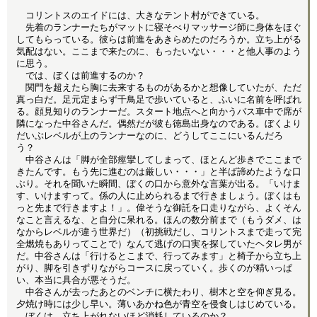
コリントスのエイドには、大きなテント村ができている。
先着のランナーたちがマットに寝そべりマッサージ師に身体をほぐ
してもらっている。彼らは前進をあきらめたのだろうか。立ち上がる
気配はない。ここまで来たのに、もったいない・・・と他人事のよう
に思う。
では、ぼくは前進するのか？
関門を超えたら胸に去来するものがあるかと想像していたが、ただ
真っ白だ。足元定まらず千鳥足で歩いていると、ふいに名前を呼ばれ
る。顔見知りのランナーだ。スタート地点へと向かうバス車中で席が
隣になった中谷さんだ。偶然だが彼も徳島出身なのである。ぼくより
だいぶレベルが上のランナーなのに、どうしてここにいるんだろ
う？
中谷さんは「脚が全部痙攣してしまって、ほとんど歩きでここまで
きたんです。もう先に進むのは厳しい・・・」と半ば諦めたような口
ぶり。それを聞いた瞬間、ぼくの口から意外な言葉が出る。「いけま
す、いけますって。係の人に止められるまで行きましょう。ぼくはも
っと先まで行きますよ！」。偉そうな御託を口走りながら、よくそん
なこと言えるな、と自分に呆れる。ほんの数分前まで（もうダメ、は
なからレベルが違う世界だ）（初挑戦だし、コリントスまで走って完
全燃焼もありってことで）なんて逃げの口実を探していたヘタレ男が
だ。中谷さんは「行けるとこまで、行ってみます」と椅子から立ち上
がり、脚を引きずりながらコースに戻っていく。歩くのが精いっぱ
い、本当に具合が悪そうだ。
中谷さんが去ったあとのベンチに横たわり、樹木と空を仰ぎ見る。
夕焼け時には少し早い。薄いあかね色が青空を侵食しはじめている。
ぼくは、立ち上がれないほど消耗しているのか？