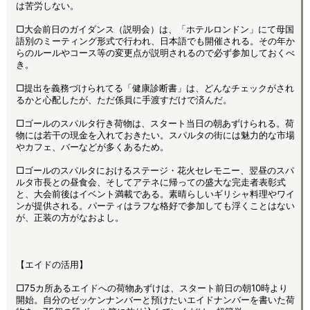
は苦労しない。
□大会前日のガイダンス（説明会）は、「ホテルロンドン」にて母国
語別のミーティング形式で行われ、日本語でも開催される。その年か
らのルールやコース等の変更点が説明されるので必ず参加しておくべ
き。
□提出を義務づけられてる「健康診断書」は、どんなチェックがされ
るかと心配したが、ただ係員に手渡すだけで済んだ。
□ゴールのスパルタ行き荷物は、スタート当日の朝あずけられる。荷
物には若干の現金を入れておきたい。スパルタの街には魅力的な市場
やカフェ、バーなどが多くあるため。
□ゴールのスパルタにおけるステージ・花火セレモニー、翌昼のスパ
ルタ市長との昼食会、そしてアテネに帰っての盛大な完走者表彰式
と、大会前後はイベント満載である。素晴らしいギリシャ料理やワイ
ンが提供される。パーティはラフな格好で参加しても浮くことはない
が、正装の方がなおよし。
【エイドの活用】
□75カ所あるエイドへの荷物あずけは、スタート前日の朝10時より
開始。自分のゼッケンナンバーと預けたいエイドナンバーを書いた荷