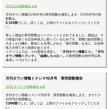
1010_CU部数報告.pdf
月刊タウン情報CU10月号の実売部数を報告します。CU10月号の売
部数は、
5,103部
でした。詳しくは、上部のファイルをクリックしてくださ
い。
長らく雑誌の実売部数はシークレットとされてきました。雑誌は、そ
の収益の多くを広告料収入に頼っているためです。実際の販売部数と
大きくかけ離れ、数倍にも水増しされた「発行部数」を元に、広告料
収入を得てきた経緯があります。
メディコムでは、その悪習を否定し、
「月刊タウン情報ＣＵ」「月刊
タウン情報トクシマ」「結婚しちゃお！」
の実売部数を創刊号以来、
発表しつづけています。
月刊タウン情報トクシマ10月号 実売部数報告
1010_タウトク部数報告.pdf
月刊タウン情報トクシマ10月号 実売部数を報告します。タウトク
10月号の売部数は、
7,296部
でした。詳しくは、上部のファイルをクリックしてくださ
い。