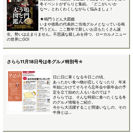
冬イベントがずらりと集結。「どこがいいか
な〜」とわくわくしながらく悩みましょ！
★鳴門うどん大図鑑
いまや徳島の代表的ご当地グルメとなっている鳴
門うどん。ここ数年で新しいお店もたくさん誕
生。勢いは止まりません。不思議な親しみを持つ、ローカルメニュー
の世界にGO!
さらら11月18日号は冬グルメ特別号☆
日に日に寒くなる今日この頃。
あったかい食べ物が恋しくなったり、年末
年始にかけてそろそろ忘年会や新年会の予
定を立て始めた人もいるのでは？
さららでは、そんな時節に食べたくなる冬
のグルメ情報をご紹介。
今から大活躍すること間違いなしの、その
中身とは…