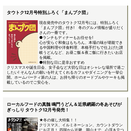
タウトク12月号特別ふろく「まんプク団」
現在発売中のタウトク12月号には、特別ふろく
「まんプク団」付き! 冬のグルメ情報が盛りだく
さんの一冊です。
●ランチもディナーもお任せを!
心が安らぐ和食はもちろん、本場の味が堪能でき
る中国料理や洋食料理、本格手打ちで仕上げた讃
岐うどんなど、お昼ご飯＆夜ご飯に行きたいお店
を掲載。
●特別な日に是非おすすめ
クリスマスや誕生日会、女子会など大切な日はオシャレな場所で過ご
したい! そんな人の願いを叶えてくれるカフェやダイニングを一挙公
開。ホームパーティ派の人は、お持ち帰りのオードブルやケーキも掲
載しているのでご安心を。
ローカルフードの真髄 鳴門うどん＆近県網羅の冬あそびが
ぎっしり タウトク12月号発売！
★冬の催し大特集！！
クリスマス、イルミネーション、カウントダウン
にお正月！ 四国から近畿、岡山まで、心浮き立つ