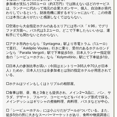
参加者が支払う250ユーロ（約3万円）では賄えないほどのサービス
は、ランナーに代わって地元の企業スポンサー、個人、自治体が肩代
わりしているという。財政危機に瀕するギリシャにおいて、この待遇
には本当にありがたいと感謝しなくてはならない。
□空港から大会指定ホテルのあるエリアには市バス「Ｘ96」でグリ
ファダ方面へ。バス代は3.2ユーロ。どこで下車したらいいかは、運
転手にでも聞かないとわからない。
□アテネ市内からなら「Syntagma」駅より市電トラム（1ユーロ）
で直行。「Asklipiio Voulas」行きに乗り、受付のあるホテルロンド
ンなら「Paralia Vergoti」駅で下車徒歩5分、日本人ランナー指定宿
舎の「シービューホテル」なら「Kolymvitirio」駅にて下車徒歩1分。
□日本人の参加比率が高い（今回はエントリー365人中70人が日本
人）ためか、日本人だけは全参加者とは別の指定ホテルが用意されて
いる。
□ホテルはツインもしくはトリプルの相部屋。
□食事は朝、昼、晩と3食とも提供され、メイン2〜3品に、パン、サ
ラダ、デザート、フルーツ、コーヒーなどをバイキング形式で採る。
メインデッシュはギリシャの煮物料理、肉料理、パスタなどが中心。
□「シービューホテル」には小ぶりだがプールがついている。また、
徒歩5分の所に大きなスーパーマーケットがあり、食料や物資調達に