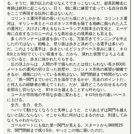
る。そうだ、能力以上の走りなんてできっこないんだ。超長距離走に
奇跡は絶対に起こらない。日々、朝に夜に練習で走っている自分自身
をここで再現する以外に道はないんだ。
コリントス運河手前の長いだらだら坂にさしかかる。コリントス運
河は、ギリシャ本土とペロポネソス半島を隔てる地峡に掘られた人工
の運河だ。大げさに考えるならユーラシア大陸本土の文化と、エーゲ
海に点在するコロニーのような島社会との境界線とも言える。
多くのランナーは坂道を歩いている。万策尽きてランニングを中止
したのではない。戦略上、登り坂は歩きと決めている選手は多いの
だ。このような選手は、歩きといえどジョグペース並みに速く、キロ
8分とか9分でぐいぐい前進する。だから、潰れた状態でよろよろ走
っていると、歩きに抜かれたりもする。
丘の頂上からは、人間の手で掘られたとは信じられない長さ6000
メートルの運河の切り立った岩壁や、コリントス市街の展望が俯瞰で
きるが、感慨にひたっている余裕はない。関門閉鎖まで時間がないの
だ。「第一関門までいかに力を温存できるかが、完走のポイントだ」
と何人もの経験者が教えてくれた。だが、温存どころか出せるものを
全部出し切らないと、81キロを越えることすら叶わない。
コースが市街地の平坦な歩道に変わると、キロ5分台の速いペース
に上げる。
全力、全力、全力。
ヘバッて動けなくなろうと失神しようと、とりあえずは関門を越え
ないと話にならない。そこから先に何がはじまるのかは、到達してみ
なくちゃわからない。
ゴールゲートにも似た第一関門が見える。スタートから9時間25
分。関門閉鎖まで残り5分。やっとこの地に届いたのだ。