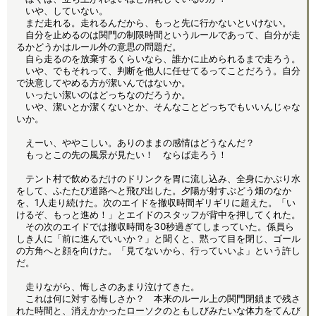
いや、していない。
まだ走れる。走れるんだから、もっと先に行かないといけない。
自分を止めるのは関門の制限時間というルールであって、自分が走
るかどうかはルール外の意思の問題だ。
自ら走るのを放棄するくらいなら、誰かに止められるまで走ろう。
いや、でもそれって、判断を他人に任せてるってことだろう。自分
で決意してやめる方が潔いんではないか。
いったい潔いのはどっちなのだろうか。
いや、潔いとか潔くないとか、そんなことどっちでもいいんじゃな
いか。
えーい、ややこしい。ありのままの感情はどうなんだ？
もっとこの先の風景が見たい！ ならば走ろう！
テント村で飲めるだけのドリンクを胃に流し込み、全身にかぶり水
をして、ふたたび道路へと飛び出した。夕陽が射すぶどう畑のなか
を、1人走り続けた。次のエイドを撤収時間ギリギリに超えた。「い
けるぞ、もっと進め！」とエイドのスタッフが背中を押してくれた。
その次のエイドでは撤収時間を30秒過ぎてしまっていた。係員ら
しき人に「前に進んでいいか？」と聞くと、黙って目を閉じ、ゴール
の方角へと顔を向けた。「見てないから、行っていいよ」という許し
だ。
走りながら、悔しさのあまり泣けてきた。
これは何に対する悔しさか？ 本来のルール上の関門閉鎖まで残さ
れた時間と、消えかかったローソクのともしびみたいな体力をてんび