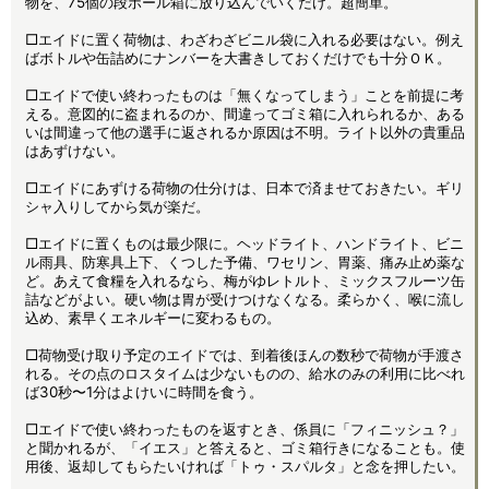
物を、75個の段ボール箱に放り込んでいくだけ。超簡単。
□エイドに置く荷物は、わざわざビニル袋に入れる必要はない。例え
ばボトルや缶詰めにナンバーを大書きしておくだけでも十分ＯＫ。
□エイドで使い終わったものは「無くなってしまう」ことを前提に考
える。意図的に盗まれるのか、間違ってゴミ箱に入れられるか、ある
いは間違って他の選手に返されるか原因は不明。ライト以外の貴重品
はあずけない。
□エイドにあずける荷物の仕分けは、日本で済ませておきたい。ギリ
シャ入りしてから気が楽だ。
□エイドに置くものは最少限に。ヘッドライト、ハンドライト、ビニ
ル雨具、防寒具上下、くつした予備、ワセリン、胃薬、痛み止め薬な
ど。あえて食糧を入れるなら、梅がゆレトルト、ミックスフルーツ缶
詰などがよい。硬い物は胃が受けつけなくなる。柔らかく、喉に流し
込め、素早くエネルギーに変わるもの。
□荷物受け取り予定のエイドでは、到着後ほんの数秒で荷物が手渡さ
れる。その点のロスタイムは少ないものの、給水のみの利用に比べれ
ば30秒〜1分はよけいに時間を食う。
□エイドで使い終わったものを返すとき、係員に「フィニッシュ？」
と聞かれるが、「イエス」と答えると、ゴミ箱行きになることも。使
用後、返却してもらたいければ「トゥ・スパルタ」と念を押したい。