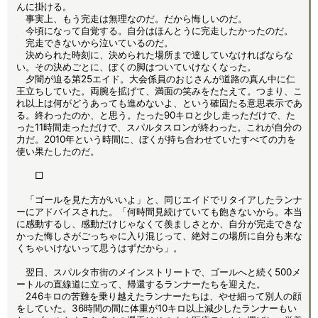
んに掛ける。
事実上、もう完走は無理なのだ。だから悔しいのだ。
今頃になって自覚する。自分はほんとうに完走したかったのだ。
完走できないから泣いているのだ。
決められた時刻に、決められた場所まで達していなければならな
い。その決めごとに、ぼくの脚はついていけなくなった。
夕闇が迫る第25エイド。大会係員のおじさんが道路の真ん中に仁
王立ちしていた。両腕を拡げて、満面の笑みをたたえて。つまり、こ
れ以上は何がどうあっても進めないよ、という確固たる意思表示であ
る。終わったのか、と思う。たった90キロと少し走っただけで、た
った11時間走っただけで、スパルタスロンが終わった。これが自分の
力だ。2010年という時間に、ぼくが持ち合わせていたすべての力を
使い果たしたのだ。
□
「ゴールを見た方がいいよ」と、同じエイドでリタイアしたランナ
ーにアドバイスされた。「何時間見続けていても飽きないから。本当
に感動するし、感動だけじゃなくて羨ましさとか、自分が完走できな
かった悔しさがごっちゃに入り混じって、絶対この場所に自分も来な
くちゃいけないって思うはずだから」。
翌日、スパルタ市街のメインストリートで、ゴールへと続く500メ
ートルの直線道に立って、帰還するランナーたちを迎えた。
246キロの苦難を乗り越えたランナーたちは、やせ細って別人の顔
をしていた。36時間の間に体重が10キロ以上減少したランナーもい