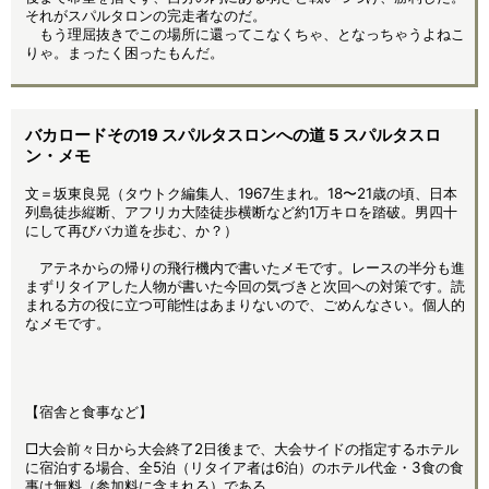
それがスパルタロンの完走者なのだ。
もう理屈抜きでこの場所に還ってこなくちゃ、となっちゃうよねこ
りゃ。まったく困ったもんだ。
バカロードその19 スパルタスロンへの道 5 スパルタスロ
ン・メモ
文＝坂東良晃（タウトク編集人、1967生まれ。18〜21歳の頃、日本
列島徒歩縦断、アフリカ大陸徒歩横断など約1万キロを踏破。男四十
にして再びバカ道を歩む、か？）
アテネからの帰りの飛行機内で書いたメモです。レースの半分も進
まずリタイアした人物が書いた今回の気づきと次回への対策です。読
まれる方の役に立つ可能性はあまりないので、ごめんなさい。個人的
なメモです。
【宿舎と食事など】
□大会前々日から大会終了2日後まで、大会サイドの指定するホテル
に宿泊する場合、全5泊（リタイア者は6泊）のホテル代金・3食の食
事は無料（参加料に含まれる）である。