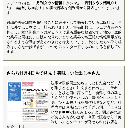
メディコムは、
「月刊タウン情報トクシマ」「月刊タウン情報ＣＵ
*」「結婚しちゃお！」
の実売部数を創刊号から発表しつづけていま
す。
雑誌の実売部数を発行号ごとに速報として発表している出版社は、当
社以外では日本には一社もありません。実売部数は、シェア占有率を
算出し、媒体影響力をはかるうえで最も重要な数値です。他の一般的
な業界と同様に、出版をなりわいとする業界でも正確な情報開示がな
されるような動きがあるべきだと考えています。わたしたちの取り組
みは小さな一歩ですが、いつかスタンダードなものになると信じてい
ます。
さらら11月4日号で発見！ 美味しい仕出しやさん
法事や親戚同士のちょっとした会など、人
が集まるときに注文する仕出し。「仕出
し」とひと口に言っても、新鮮な海の幸を
ふんだんに使ったもの、昔懐かしい田舎の
味、ひと工夫された創作料理などなど、料
理内容はお店によって千差万別。「うちは
いつも●●で頼んみょる」と、馴染みの店
がある人も多いはず。今回は読者から「美
味しい」とクチコミが寄せられたお店をご
紹介します。