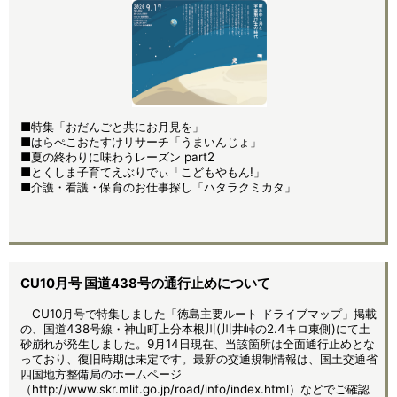
■特集「おだんごと共にお月見を」
■はらぺこおたすけリサーチ「うまいんじょ」
■夏の終わりに味わうレーズン part2
■とくしま子育てえぶりでぃ「こどもやもん!」
■介護・看護・保育のお仕事探し「ハタラクミカタ」
CU10月号 国道438号の通行止めについて
CU10月号で特集しました「徳島主要ルート ドライブマップ」掲載
の、国道438号線・神山町上分本根川(川井峠の2.4キロ東側)にて土
砂崩れが発生しました。9月14日現在、当該箇所は全面通行止めとな
っており、復旧時期は未定です。最新の交通規制情報は、国土交通省
四国地方整備局のホームページ
（http://www.skr.mlit.go.jp/road/info/index.html）などでご確認