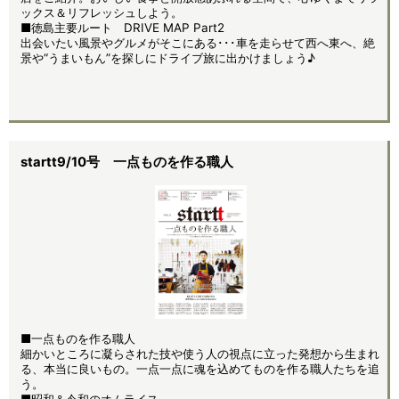
ックス＆リフレッシュしよう。
■徳島主要ルート DRIVE MAP Part2
出会いたい風景やグルメがそこにある･･･車を走らせて西へ東へ、絶
景や“うまいもん”を探しにドライブ旅に出かけましょう♪
startt9/10号 一点ものを作る職人
■
一点ものを作る職人
細かいところに凝らされた技や使う人の視点に立った発想から生まれ
る、本当に良いもの。一点一点に魂を込めてものを作る職人たちを追
う。
■昭和＆令和のオムライス