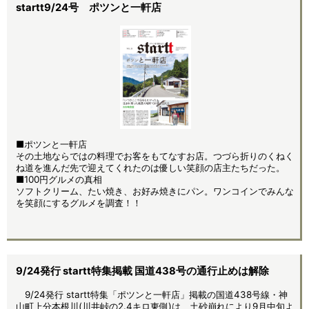
startt9/24号 ポツンと一軒店
■
ポツンと一軒店
その土地ならではの料理でお客をもてなすお店。つづら折りのくねく
ね道を進んだ先で迎えてくれたのは優しい笑顔の店主たちだった。
■100円グルメの真相
ソフトクリーム、たい焼き、お好み焼きにパン。ワンコインでみんな
を笑顔にするグルメを調査！！
9/24発行 startt特集掲載 国道438号の通行止めは解除
9/24発行 startt特集「ポツンと一軒店」掲載の国道438号線・神
山町上分本根川(川井峠の2.4キロ東側)は、土砂崩れにより9月中旬よ