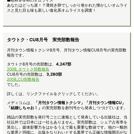
あなたはどっち派！？薄焼き卵でしっかり巻かれた懐かしいオムライ
スと見た目も味も新しい進化系オムライスを調査！
タウトク・CU8月号 実売部数報告
月刊タウン情報トクシマ8月号、月刊タウン情報CU8月号の実売部数
報告です。
タウトク8月号の売部数は、
4,247部
2008_タウトク部数報告
CU8月号の売部数は、
3,280部
2008_CU部数報告
でした。
詳しくは、リンクファイルをクリックしてください。
メディコムは、
「月刊タウン情報トクシマ」「月刊タウン情報CU」
「結婚しちゃお！」
の実売部数を創刊号から発表しつづけています。
雑誌の実売部数を発行号ごとに速報として発表している出版社は、当
社以外では日本には一社もありません。実売部数は、シェア占有率を
算出し、媒体影響力をはかるうえで最も重要な数値です。他の一般的
な業界と同様に、出版をなりわいとする業界でも正確な情報開示がな