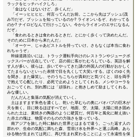
ラックをヒッチハイクしろ」
「金はなくはないけど、歩くんだ」
「イーッヒヒヒヒ、何言ってんだお前。ここから先はブッシュ(茂
み?)だぞ。ブッシュを知っているのか? ライオンいるぞ、わかってる
のか? ナイロビなんて行けっこない。今からライオンのエサになるん
だぞ」
「食われるときは食われるときだ。とにかく歩くって決めたんだ。
そのために日本から来たんだ」
「オーケー、じゃあピストルを持っていけ。さもなくば本当に食わ
れちゃうぞ」
幹線道路沿いには、トラック運転手向けのレストランやジュークボ
ックスバーが点在していて、店の前に客がたむろしている。英語を解
す人が多い。彼らは、歩いてやってきた謎の外国人の行動がおかしく
てたまらないといった表情で目を丸くして大笑いする。ぼくのゆく先
を聞き、また爆笑し、そのうちこちらが真剣だと気づくと、頭を両手
で抱えて心配したり、必死で止めようとしてくれる。メシやコーラを
おごってくれ、別れ際には「頑張れ」と抱きしめて励ましてくれる。
みな優しい。
だんだんと集落の気配が消えていく。
土はますます朱色を濃くし、乾いた草むらの奥にバオバブの巨木が
天を衝く。目に映るほぼすべてが、地面、空、太陽。太陽に焼き固め
られた土は、素焼きの陶器のように硬質だ。何百年と風化に耐え抜い
た赤土の塊は、物質そのものの力強さを放っている。
南アジアを旅した時に触れた世界とはまるで違う。ごった返す人の
群れや、生命の気配に満ちた森、雪溶け水を外界へと運ぶ高峰。あら
ゆる物が生まれては死に、再び生まれ変わることによって永遠性を保