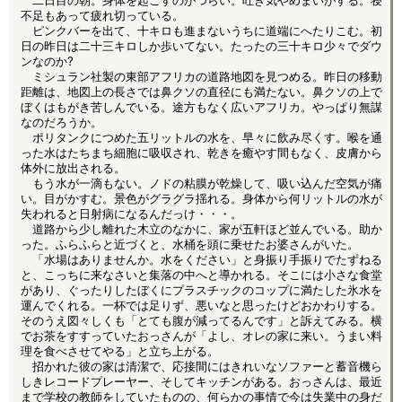
不足もあって疲れ切っている。
ピンクバーを出て、十キロも進まないうちに道端にへたりこむ。初
日の昨日は二十三キロしか歩いてない。たったの三十キロ少々でダウ
ンなのか?
ミシュラン社製の東部アフリカの道路地図を見つめる。昨日の移動
距離は、地図上の長さでは鼻クソの直径にも満たない。鼻クソの上で
ぼくはもがき苦しんでいる。途方もなく広いアフリカ。やっぱり無謀
なのだろうか。
ポリタンクにつめた五リットルの水を、早々に飲み尽くす。喉を通
った水はたちまち細胞に吸収され、乾きを癒やす間もなく、皮膚から
体外に放出される。
もう水が一滴もない。ノドの粘膜が乾燥して、吸い込んだ空気が痛
い。目がかすむ。景色がグラグラ揺れる。身体から何リットルの水が
失われると日射病になるんだっけ・・・。
道路から少し離れた木立のなかに、家が五軒ほど並んでいる。助か
った。ふらふらと近づくと、水桶を頭に乗せたお婆さんがいた。
「水場はありませんか。水をください」と身振り手振りでたずねる
と、こっちに来なさいと集落の中へと導かれる。そこには小さな食堂
があり、ぐったりしたぼくにプラスチックのコップに満たした氷水を
運んでくれる。一杯では足りず、悪いなと思ったけどおかわりする。
そのうえ図々しくも「とても腹が減ってるんです」と訴えてみる。横
でお茶をすすっていたおっさんが「よし、オレの家に来い。うまい料
理を食べさせてやる」と立ち上がる。
招かれた彼の家は清潔で、応接間にはきれいなソファーと蓄音機ら
しきレコードプレーヤー、そしてキッチンがある。おっさんは、最近
まで学校の教師をしていたものの、何らかの事情で今は失業中の身だ