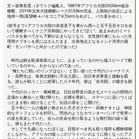
文＝坂東良晃（タウトク編集人。1987年アフリカ大陸5500km徒歩
横断、2011年北米大陸横断レース5139km完走。人類初の自足による
地球一周(喜望峰→パタゴニア4万km)をめざし、バカ道をゆく）
(前号まで=アフリカ大陸の赤道直下を東から西へと五千五百キロを歩
いて横断すべくケニア共和国にやってきた"ぼく"。血まみれのミート
パスタを食べてから下痢が止まらなくなり、女性旅行者にもらった生
理用ナプキンを尻にはさんだまま、出発地点となるインド洋岸の港
町・モンバサへと向かったのであった)
時代は静止軌道衛星のように、止まっているのやら猛スピードで動
いているのやら、わからないのであった。
「俺たちに戦いのリングはない」と言い放った十代のジャーナリス
ト・高野生は、単身北朝鮮に不法入国し、旧日本赤軍派と接触を図
る。誰もが戦うことに絶望した八十年代、彼は「全共闘」の復古を願
った。
十代のロッカー・尾崎豊は、日比谷野音の高さ七メートルの照明の
足場から舞台へと飛び降りた。左脚を骨折し、ステージに這いつくば
ったまま歌い続けることで、伝説の扉をこじ開けた。
五十年に一人の逸材と称された天才ボクサー・高橋ナオトは、神技
的なディフェンスを封印し、閃光のようなカウンターパンチで世界へ
の道を疾走していた。自らの生命を削り取るような殴打戦の繰り返
し。彼もまた十代だった。
そして十九歳になったぼくは、目指すべき先も戦う場所も曖昧模糊
としながら、アフリカの端っこのフライパンのように熱くなったアス