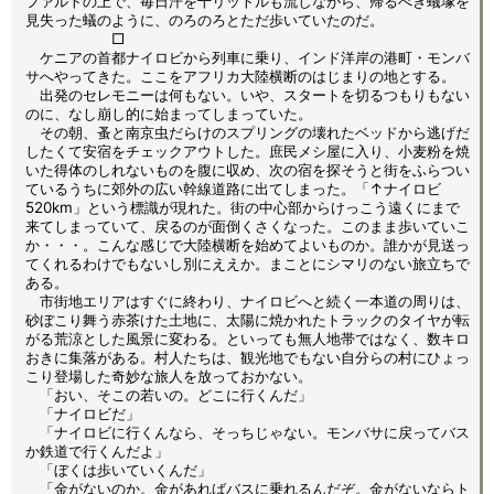
ファルトの上で、毎日汗を十リットルも流しながら、帰るべき蟻塚を
見失った蟻のように、のろのろとただ歩いていたのだ。
□
ケニアの首都ナイロビから列車に乗り、インド洋岸の港町・モンバ
サへやってきた。ここをアフリカ大陸横断のはじまりの地とする。
出発のセレモニーは何もない。いや、スタートを切るつもりもない
のに、なし崩し的に始まってしまっていた。
その朝、蚤と南京虫だらけのスプリングの壊れたベッドから逃げだ
したくて安宿をチェックアウトした。庶民メシ屋に入り、小麦粉を焼
いた得体のしれないものを腹に収め、次の宿を探そうと街をふらつい
ているうちに郊外の広い幹線道路に出てしまった。「↑ナイロビ
520km」という標識が現れた。街の中心部からけっこう遠くにまで
来てしまっていて、戻るのが面倒くさくなった。このまま歩いていこ
か・・・。こんな感じで大陸横断を始めてよいものか。誰かが見送っ
てくれるわけでもないし別にええか。まことにシマリのない旅立ちで
ある。
市街地エリアはすぐに終わり、ナイロビへと続く一本道の周りは、
砂ぼこり舞う赤茶けた土地に、太陽に焼かれたトラックのタイヤが転
がる荒涼とした風景に変わる。といっても無人地帯ではなく、数キロ
おきに集落がある。村人たちは、観光地でもない自分らの村にひょっ
こり登場した奇妙な旅人を放っておかない。
「おい、そこの若いの。どこに行くんだ」
「ナイロビだ」
「ナイロビに行くんなら、そっちじゃない。モンバサに戻ってバス
か鉄道で行くんだよ」
「ぼくは歩いていくんだ」
「金がないのか。金があればバスに乗れるんだぞ。金がないならト