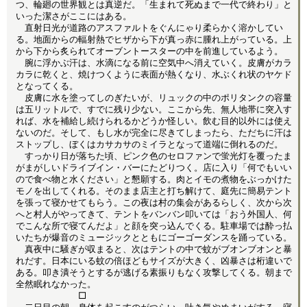
つ、輪廻の世界観とは真逆だ。「生まれて死ぬまで一代で終わり」と
いった潔さがここにはある。
直射日光が道路のアスファルトをぐんにゃり柔らかく溶かしてい
る。地面からの輻射熱でヒザから下が真っ赤に腫れ上がっている。上
から下から炙られてオーブントースターの中を前進しているよう。
腕に浮かぶ汗は、水滴になる前に空気中へ消えていく。皮膚がカラ
カラに乾くと、焼けつくように表面が熱くなり、水ぶくれ状のヤケド
となってくる。
皮膚に水を塗ってしのぎたいが、リュックの中のポリタンクの容量
は五リットルで、すでに残り少ない。ここから先、無人地帯に突入す
れば、水を補給し続けられるかどうか怪しい。飲む目的以外には使え
ないのだ。そして、もし水が完全に尽きてしまったら、ただちに汗は
ストップし、ぼくはカサカサのミイラとなって道端に倒れるのだ。
すっかり日が落ちた頃、ピンク色のセロファンで蛍光灯を覆ったま
がまがしいドライブイン・バーにたどりつく。店に入り「何でもいい
ので食べ物と水ください」と懇願する。肉とイモの煮物をぶっかけた
モノを出してくれる。そのまま店主と打ち解けて、庭先に簡易テント
を張って寝かせてもらう。この夜は村の集会があるらしく、次から次
へと村人がやってきて、テントをバンバン叩いては「おう外国人、何
でこんな所で寝てんだよ」と顔を突っ込んでくる。駐車場では酔っ払
いたちが爆音のミュージックとともにゴーゴーダンスを踊っている。
真夜中に騒ぎが収まると、次はテントの中で蚊がブオンブオンと暴
れだす。日本にいる蚊の倍ほどもサイズが大きく、凶暴さは桁違いで
ある。叩き潰そうとするが逃げる素振りもなく攻撃してくる。朝まで
全然眠れなかった。
□
二日目の朝。身体を起こすのがつらい。吐き気やめまいがする。寝