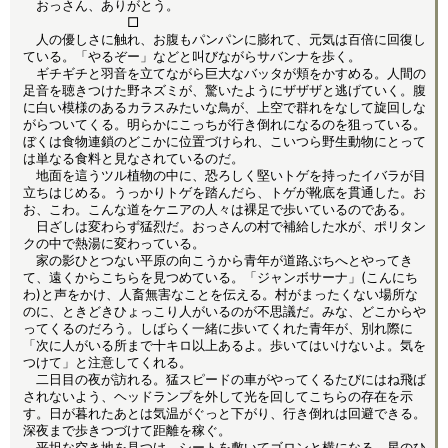
おっさん、ありがとう。
□
人の優しさに触れ、お腹もパンパンに膨れて、元気は百倍に回復し
ている。「やるぞー」などと叫びながらサバンナを歩く。
ギチギチと羽音を立てながら巨大なバッタが頬をかすめる。人間の
足音を聴きつけた野ネズミが、驚いたようにザザザと逃げていく。腹
に白い模様のあるカラスみたいな鳥が、上空で群れをなして旋回しな
がらついてくる。明らかにこっちが行き倒れになるのを狙っている。
ぼくは食物連鎖のどこかに位置づけられ、こいつら野生動物にとって
は単なる食料と見なされているのだ。
地面を這うツル植物の中に、恐ろしく堅いトゲを持ったイバラが目
立ちはじめる。うっかりトゲを踏んだら、トゲが靴底を貫通した。お
お、こわ。こんな道をケニアの人々は裸足で歩いているのである。
日ざしは変わらず猛烈だ。おっさんの村で補給した水が、ポリタン
クの中で熱湯に変わっている。
家の影ひとつない平原の向こうから青年が道路ぶちへとやってき
て、遠くからこちらを見つめている。「ジャンボサーナ」(こんにち
わ)と声をかけ、人畜無害なことを伝える。村がまったくない場所な
のに、ときどきひょっこり人がいるのが不思議だ。みな、どこからや
ってくるのだろう。しばらく一緒に歩いてくれた青年が、別れ際に
「次に人がいる所まで十キロ以上あるよ。歩いてはいけないよ。気を
つけて」と注意してくれる。
二日目の夜が訪れる。猛スピードの車がやってくるたびにはね飛ば
されないよう、ヘッドランプを外して光を回してこちらの存在を示
す。日が暮れたあとは気温がぐっと下がり、行き倒れは回避できる。
深夜まで歩きつづけて距離を稼ぐ。
平坦な空き地を見つけ、シートを敷いてゴロンと横になる。星のひ