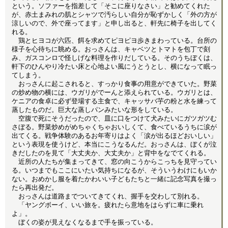
という。ソファーを指差して「そこに座りなさい」と勧めてくれた
が、赤土まみれの肌とシャツで汚らしい自分が恥ずかしく「外の方が
涼しいので、外で座ってます」と申し出ると、軒先に椅子を出してく
れる。
鶏とヒヨコが六匹、餌を求めてピヨピヨ歩きまわっている。台所の
様子を心待ちに眺める。おっさんは、キャベツとトマトを包丁で刻
み、ガスコンロで怪しげな料理を作りだしている。そのうちぼくは、
軒下のひんやり冷たい床と心地よい風にうとうとし、横になって眠っ
てしまう。
おっさんに起こされると、すっかり食事の用意ができていた。野菜
の炒め物の横には、ウガリがでーんと添えられている。ウガリとは、
ケニアの食卓に必ず登場する主食で、キャッサバ芋の粉と水を練って
蒸したものだ。巨大な蒸しパンみたいな形をしている。
空腹で死にそうだったので、皿に口をつけて犬みたいにガツガツむ
さぼる。野菜炒めがめちゃくちゃおいしくて、食べているうちに涙が
出てくる。戦争体験のあるお年寄りはよく「涙が出るほどおいしい」
という表現を使うけど、本当にこうなるんだ。おっさんは、ぼくが泣
きだしたのを見て「大丈夫か、大丈夫か」と背中をなでてくれる。
近所の人たちが集まってきて、窓の向こうからこっちを見守ってい
る。いつまでもここにいたい気持ちになるが、そういうわけにもいか
ない。おめかし服を着たかわいい子どもたちと一緒に記念写真を撮っ
たら再出発だ。
おっさんは道路までついてきてくれ、握手を交わして別れる。
「ヤングボーイ、いい旅を。疲れたら意地をはらずに車に乗れ
よ」。
ぼくの姿が見えなくなるまで手を振っている。