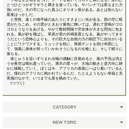
とつひとつがギラギラと輝きを放っている。サバンナでは星もまた力
強いのだ。大の字になった真上にオリオン座がある。あとは知らない
星座ばっかしだ。
と突然、遠くの地平線のあたりにすさまじい光が走る。西の空に暗
雲がたちこめ、その雲がときおり紫色に輝いては、遅れて雷鳴がゴロ
ゴロとうなりをあげる。やがて数秒間隔で空全体が大きな閃光に包ま
れる。風が砂を飛ばし、草原が雷の共鳴装置となる。嵐がやってきそ
うだという恐怖心よりも、その巨大な自然の力の制圧下に自分がいる
ことにワクワクする。リュックを枕に、簡易テントを掛け布団にし
て、強風に身体が持っていかれそうになるのを愉しむ。そして眠りに
落ちる。
体じゅうを這いずりまわる蟻の感触に目覚めると、嵐の予兆は消え
うせ夜空は晴れ渡っていた。満天の星々が、大地の動きと逆方向に静
かに移動していく。ぼくは今、アフリカの表面にへばり着いているん
だ。憧れのアフリカに抱かれているんだ。たとえようもない幸福と充
実感のなかで、いつまでも星を眺めていた。
(つづく)
CATEGORY
NEW TOPIC