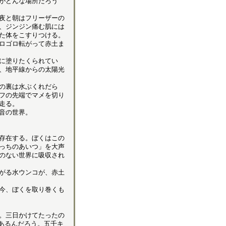
がどんな場所だろう
夜と朝はフリーザーの
、ジンジン痛む肌には
た体をこすりつける。
ロゴロ転がって赤土ま
に塗りたくられてい
、地平線からの太陽光
の裏は水ぶくれだら
フの先端でマメを切り
走る。
音の世界。
存在する。ぼくはこの
っちのあいつ」を大声
のない世界に吸収され
がる水ウンコが、赤土
今、ぼくを取り巻くも
。三日かけてたったの
ロあるんだろう。五千キ