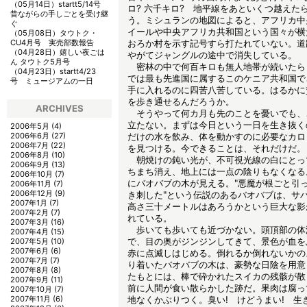
（05月14日）
startt5/14号
ロ? 六千キロ? 地平線をあといくつ越えた
昔ながらの手しごとを受け継
う。ミシュランの地図によると、アフリカ中
ぐ
イールや中央アフリカ共和国という国々が横
（05月08日）
タウトク・
CU4月号 実売部数報告
おろか村を示す記号すら打たれていない。道
（04月28日）
嬉しい夜ごは
やがてジャングルの途中で消失している。
ん タウトク5月号
密林の中で何百キロも無人地帯が続いたら
（04月23日）
startt4/23
では最も先進国に属するこのケニア共和国で
号 ミュージアムの一日
手に入れるのに四苦八苦している。はるかに
を歩き通せるんだろうか。
ARCHIVES
そうやって何カ月も先のことを憂いでも、
立たない。まずは今日という一日を生き抜く
2006年5月
(4)
2006年6月
(27)
だけの水を飲み、体を動かすのに必要なカロ
2006年7月
(22)
を見つける。今できることは、それだけだ。
2006年8月
(10)
朝焼けの鈍い光が、不可視光線の白にとっ
2006年9月
(13)
ちまち消え、地上には一点の陰りもなくなる
2006年10月
(7)
にバオバブの木が見える。"悪魔が根ごと引
2006年11月
(7)
2006年12月
(9)
き刺した"という伝説のあるバオバブは、サ
2007年1月
(7)
高さ三十メートルはあろうかという巨大な影
2007年2月
(7)
れている。
2007年3月
(16)
歩いても歩いても近づかない。頭頂部の体
2007年4月
(15)
で、目の奥がジンジンしてきて、景色が血を
2007年5月
(10)
2007年6月
(6)
赤に点滅しはじめる。倒れるか倒れないかの
2007年7月
(7)
り着いたバオバブの木は、豪勢な日陰を用意
2007年8月
(8)
たもとには、棒で砕かれたスイカの残骸が散
2007年9月
(11)
前に人間が食い散らかした跡だ。果肉は腐っ
2007年10月
(7)
2007年11月
(6)
地なくかぶりつく。臭い! けどうまい! 生