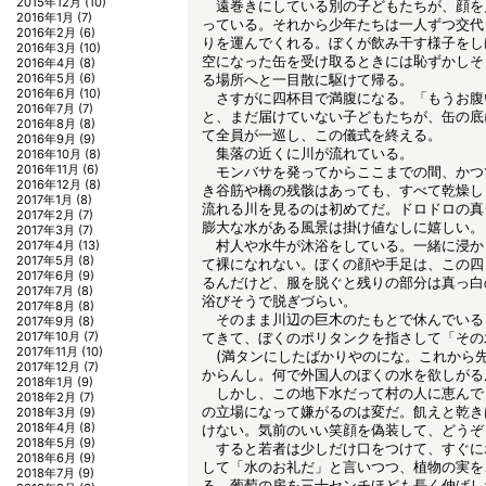
2015年12月
(10)
遠巻きにしている別の子どもたちが、顔を
2016年1月
(7)
っている。それから少年たちは一人ずつ交代
2016年2月
(6)
りを運んでくれる。ぼくが飲み干す様子をし
2016年3月
(10)
空になった缶を受け取るときには恥ずかしそ
2016年4月
(8)
2016年5月
(6)
る場所へと一目散に駆けて帰る。
2016年6月
(10)
さすがに四杯目で満腹になる。「もうお腹
2016年7月
(7)
と、まだ届けていない子どもたちが、缶の底
2016年8月
(8)
て全員が一巡し、この儀式を終える。
2016年9月
(9)
集落の近くに川が流れている。
2016年10月
(8)
2016年11月
(6)
モンバサを発ってからここまでの間、かつ
2016年12月
(8)
き谷筋や橋の残骸はあっても、すべて乾燥し
2017年1月
(8)
流れる川を見るのは初めてだ。ドロドロの真
2017年2月
(7)
膨大な水がある風景は掛け値なしに嬉しい。
2017年3月
(7)
村人や水牛が沐浴をしている。一緒に浸か
2017年4月
(13)
2017年5月
(8)
て裸になれない。ぼくの顔や手足は、この四
2017年6月
(9)
るんだけど、服を脱ぐと残りの部分は真っ白
2017年7月
(8)
浴びそうで脱ぎづらい。
2017年8月
(8)
そのまま川辺の巨木のたもとで休んでいる
2017年9月
(8)
2017年10月
(7)
てきて、ぼくのポリタンクを指さして「その
2017年11月
(10)
(満タンにしたばかりやのにな。これから
2017年12月
(7)
からんし。何で外国人のぼくの水を欲しがる
2018年1月
(9)
しかし、この地下水だって村の人に恵んで
2018年2月
(7)
の立場になって嫌がるのは変だ。飢えと乾き
2018年3月
(9)
2018年4月
(8)
けない。気前のいい笑顔を偽装して、どうぞ
2018年5月
(9)
すると若者は少しだけ口をつけて、すぐに
2018年6月
(9)
して「水のお礼だ」と言いつつ、植物の実を
2018年7月
(9)
る。葡萄の房を三十センチほども長く伸ばし