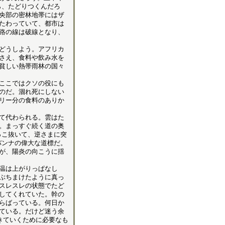
ら、たどりつくんだろ
央部の密林地帯にはザ
たわっていて、都市は
路の線は破線となり、
どうしよう。アフリカ
さえ、食料や飲み水を
貧しい熱帯雨林の国々
ここではクソの役にも
のだ。涸れ死にしない
リー分の食料のありか
て代わられる。雲はた
。まっすぐ続く道の奥
っこ抜いて、逆さまに突
バンナの偉大な道標だ。
が、陽炎の向こうに揺
温は上がりっぱなし
ぶちまけたように真っ
スレスレの状態でたど
してくれていた。幹の
らばっている。何日か
ている。だけど迷う余
きていくために必要なも