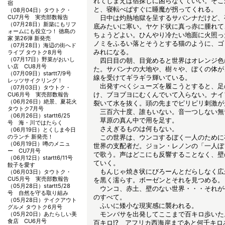
れてしまえば宿探しに困らなくていい。そこ
宿
と、寝転べばすぐに睡魔が拐ってくれる。
（08月04日）
タウトク・
CU7月号 実売部数報告
日中は灼熱地獄を呈するサバンナだけど、
（07月28日）
新築にもリフ
底みたいに寒い。ヤケド状に真っ赤に腫れて
ォームにも役立つ！ 徳島の
ちょうどよい。ひんやり冷たい地面に火照っ
家 第26弾 新発売
ノミをふるい落とそうとする猫のように、ゴ
（07月28日）
海辺の街へド
みれになる。
ライブ タウトク8月号
（07月17日）
野菜がおいし
四日目の朝、目覚めると世界はオレンジ色
い店 CU8月号
た。サバンナの大地や、樹々や、ぼくの体が
（07月09日）
startt7/9号
線を受けてギラギラ輝いている。
レッツサイクリング！
出発すべくシューズを履こうとすると、足
（07月03日）
タウトク・
け、ブヨブヨにむくんでいて入らない。ナイ
CU6月号 実売部数報告
（06月26日）
絶景、夏花火
裂いて水を抜く。頭の先までピリピリ刺激が
タウトク7月号
三百六十度、誰もいない。音一つしない無
（06月26日）
startt6/25
草原の真ん中で用を足す。
号 海・川ではたらく
さえぎるものは何もない。
（06月19日）
とくしま今日
のランチ 新発売！
この世界は、ウンコするぼく一人のために
（06月19日）
噂のメニュ
世界の支配者だ。ジョン・レノンの「一人ぼ
ー CU7月号
で歌う。声はどこにも反響することなく、壁
（06月12日）
startt6/11号
ていく。
餃子を愛す
もんじゃ焼き状にびろーんとだらしなく広
（06月03日）
タウトク・
CU5月号 実売部数報告
を黒く濡らす。ボーゼンとそれを見つめる。
（05月28日）
startt5/28
ウンコ、赤土、壁のない世界・・・それが
号 自然を守る取り組み
のすべて。
（05月28日）
テイクアウト
ふいに矮小な現実感に襲われる。
グルメ タウトク6月号
モンバサを出発してここまで百キロ歩いた
（05月20日）
あたらしい美
食店 CU6月号
百キロ!? アフリカ西海岸まであと何千キ