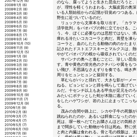
2007年12月
(6)
のなら、腐ってようと生きた昆虫だろうと、
2008年1月
(6)
が、理性を軽くうわまわる。大脳皮質の奥深
2008年2月
(8)
いる人類始祖からの記憶が目覚めつつある。
2008年3月
(8)
野生に近づいているのだ。
2008年4月
(6)
2008年5月
(9)
リュックから文庫本を取り出す。「カラマ
2008年6月
(5)
済学批判」をバオバブの幹に立てかける。こ
2008年7月
(8)
う。今、ぼくに必要なのは思想ではない。求
2008年8月
(7)
痺れる冷たいコカコーラと肉だ。胃壁を凍ら
2008年9月
(4)
コーラと、血のしたたる動物の肉のかたまり
2008年10月
(10)
2008年11月
(9)
記されたドストエフスキーとマルクスは、熱
2008年12月
(5)
やがてバオバブの根から吸収されていくのだ
2009年1月
(9)
サバンナの奥へと進むごとに、珍しい昆虫
2009年2月
(5)
す。青や黄色の蛍光色のクチバシや翼をもつ
2009年3月
(9)
2009年4月
(8)
い飛び、不思議なさえずりを奏でる。鳴き声
2009年5月
(6)
周りをヒュンヒュンと旋回する。
2009年6月
(9)
草むらがバッと揺れて、大きな影が一メー
2009年7月
(8)
ねる。ピョンピョンと蹄を鳴らして逃げてい
2009年8月
(8)
ルだ。十センチ以上もある甲虫が足元をのろ
2009年9月
(6)
2009年10月
(9)
みたいにボテッとした蛇が木陰に逃げていく
2009年11月
(7)
をしたハゲワシが、岩の上に止まってこっち
2009年12月
(9)
る。
2010年1月
(9)
茂みの合間や路上に、シカや子牛の死骸が
2010年2月
(8)
跳ねられたのか、あるいは餌食になったのか
2010年3月
(7)
2010年4月
(7)
死は、塀一枚へだてたお隣さんほどの気軽さ
2010年5月
(7)
まで闊歩していた動物が今日は死ぬ。野に伏
2010年6月
(10)
と肉と内臓は食われる。骨と毛の残骸は、太
2010年7月
(9)