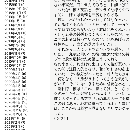
2018年8月
(6)
ない果実だ。口に含んでみると、甘酸っぱく
2018年9月
(9)
2018年10月
(10)
つたない彼の英語と、デタラメなぼくのス
2018年11月
(7)
す間に、ぼくは葡萄を三房も平らげる。
2018年12月
(12)
彼は、水が欲しかったわけではなかった。
2019年1月
(9)
ているぼくを心配したのだ。そして、一方的
2019年2月
(7)
2019年3月
(9)
って態度にならないよう「君は水をくれた。
2019年4月
(11)
という五分の関係をつくろうとしたのだ。そ
2019年5月
(8)
ニアの若者は持っているのだ。水をあげるの
2019年6月
(7)
根性を出した自分の器の小さいこと。
2019年7月
(8)
それから二人でシャツとパンツを脱ぎ、フ
2019年8月
(9)
2019年9月
(7)
いだ。十九歳と同い年の彼は巨大な物体の持
2019年10月
(9)
ブツは脱水症状のため縮こまっており・・・
2019年11月
(9)
なお小さく、おまけに生白っくて格好悪い。
2019年12月
(7)
ちの間で注目の的となり、恥ずかしさのあま
2020年1月
(8)
ていた。その格好がヘンだと、村人たちはキ
2020年2月
(9)
2020年3月
(6)
何となくこの旅がうまくいくような気がし
2020年4月
(9)
がいて、そこには生きるために必要な水と、
2020年5月
(8)
別れ際、彼は「これ、持ってけ」と、さっ
2020年6月
(10)
ク色をした丸い果実をたっぷりリュックにつ
2020年7月
(10)
2020年8月
(10)
ぼくの持っているアフリカの地図の一点を指
2020年9月
(10)
この辺にある。絶対に寄ってくれよ」と白い
2020年10月
(9)
は、ここからは影すら見えないキリマンジャ
2020年11月
(10)
った。
2020年12月
(9)
(つづく)
2021年1月
(8)
2021年2月
(7)
2021年3月
(9)