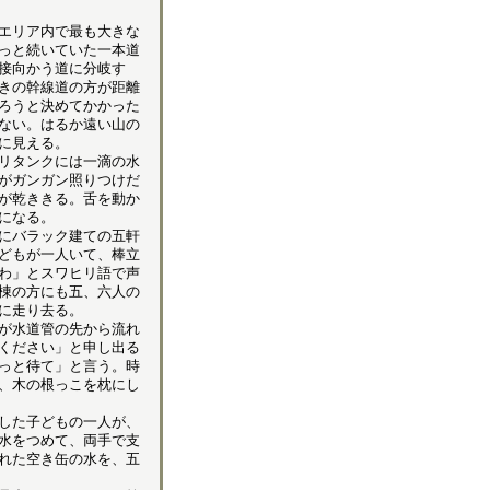
エリア内で最も大きな
っと続いていた一本道
接向かう道に分岐す
きの幹線道の方が距離
ろうと決めてかかった
ない。はるか遠い山の
に見える。
リタンクには一滴の水
がガンガン照りつけだ
が乾ききる。舌を動か
になる。
にバラック建ての五軒
どもが一人いて、棒立
わ」とスワヒリ語で声
棟の方にも五、六人の
に走り去る。
が水道管の先から流れ
ください」と申し出る
っと待て」と言う。時
、木の根っこを枕にし
した子どもの一人が、
水をつめて、両手で支
れた空き缶の水を、五