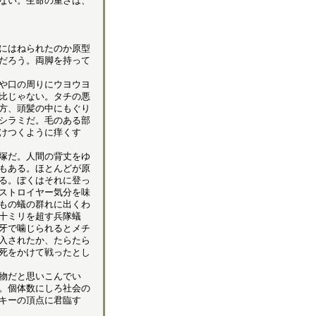
ない。生命の重さは、
にはねられたのか原型
だろう。両脚を持って
や口の周りにウヨウヨ
比じゃない。タチの悪
方、頭髪の中にもぐり
シラミだ。毛のある部
けつくように痒くす
塚だ。人間の背丈をゆ
もある。ほとんどが原
る。ぼくはそれに登っ
ストロイヤー気分を味
もの蟻の群れに出くわ
十ミリを超す兵隊蟻
牙で噛じられるとメチ
入されたか、たらたら
死をかけて戦ったとし
物だと思いこんでい
。個体数にしろ社会の
キーの頂点に君臨す