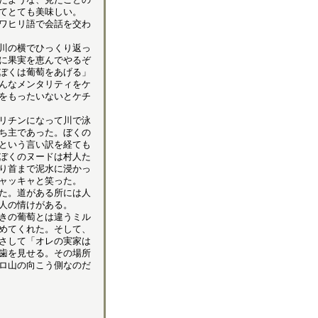
てとても美味しい。
ワヒリ語で会話を交わ
川の横でひっくり返っ
に果実を恵んでやるぞ
ぼくは葡萄をあげる」
んなメンタリティをケ
をもったいないとケチ
リチンになって川で泳
ち主であった。ぼくの
という言い訳を経ても
ぼくのヌードは村人た
り首まで泥水に浸かっ
ャッキャと笑った。
た。道がある所には人
人の情けがある。
きの葡萄とは違うミル
めてくれた。そして、
さして「オレの実家は
歯を見せる。その場所
ロ山の向こう側なのだ