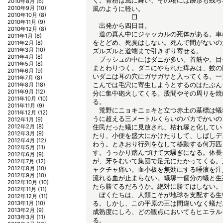
く。骨粉は風に舞い、その場には跡形も残ら
2010年8月
(6)
2010年9月
(10)
風のように軽い。
2010年10月
(8)
□
2010年11月
(9)
出発から四日目。
2010年12月
(8)
道の真ん中にジャッカルの死体がある。車
2011年1月
(6)
をとどめ、死臭はしない。死んで間がないの
2011年2月
(8)
2011年3月
(10)
ズルズルと道端まで引きずり寄せる。
2011年4月
(8)
ブッシュの中にはダニが多い。首筋や、目
2011年5月
(8)
まとわりつく。ダニにやられた痒みは、蚊の
2011年6月
(9)
いダニは耳の穴にガサガサと入ってくる。一
2011年7月
(8)
こんでは毛穴に寄生しようとするのはたぶん
2011年8月
(18)
2011年9月
(12)
分に集中砲火してくる。股間やその周りを焼
2011年10月
(10)
る。
2011年11月
(9)
荒野にニョキニョキと立つ赤土の墓標は蟻
2011年12月
(12)
うに超える三メートルくらいのバカでかいの
2012年1月
(9)
2012年2月
(8)
住民だった蟻に見放され、枯れ塚と化してい
2012年3月
(9)
たり、小便を盛大にかけたりして、しばしデ
2012年4月
(12)
わう。ときおり行列をなして移動する何万匹
2012年5月
(11)
す。うっかり踏んづけて大騒ぎになる。体長
2012年6月
(9)
が、牙をむいて集団で足元にたかってくる。
2012年7月
(12)
2012年8月
(10)
ャクチャ痛い。血小板を無効にする唾液を注
2012年9月
(10)
流れる血が止まらない。蟻塚一個分の蟻と生
2012年10月
(10)
たら勝てるだろうか。絶対に勝てはしない。
2012年11月
(11)
ぼくたちは、人類こそが地球を支配する生
2012年12月
(11)
る。しかし、この平原の王は間違いなく蟻だ
2013年1月
(10)
2013年2月
(9)
成熟度にしろ、どの観点においてもヒエラル
2013年3月
(11)
る。