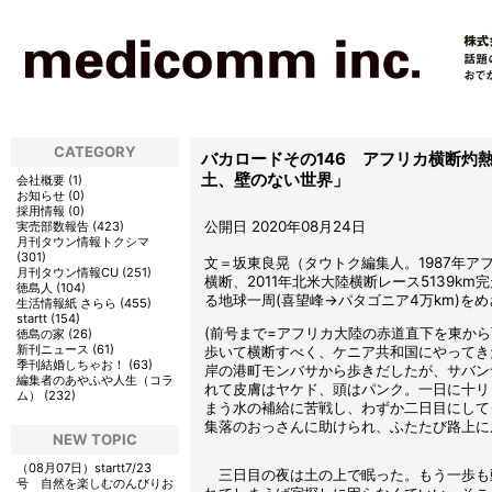
CATEGORY
バカロードその146 アフリカ横断灼
土、壁のない世界」
会社概要
(
1
)
お知らせ
(
0
)
採用情報
(
0
)
公開日 2020年08月24日
実売部数報告
(
423
)
月刊タウン情報トクシマ
(
301
)
文＝坂東良晃（タウトク編集人。1987年アフ
月刊タウン情報CU
(
251
)
横断、2011年北米大陸横断レース5139k
徳島人
(
104
)
る地球一周(喜望峰→パタゴニア4万km)を
生活情報紙 さらら
(
455
)
startt
(
154
)
(前号まで=アフリカ大陸の赤道直下を東か
徳島の家
(
26
)
新刊ニュース
(
61
)
歩いて横断すべく、ケニア共和国にやってき
季刊結婚しちゃお！
(
63
)
岸の港町モンバサから歩きだしたが、サバン
編集者のあやふや人生（コラ
れて皮膚はヤケド、頭はパンク。一日に十リ
ム）
(
232
)
まう水の補給に苦戦し、わずか二日目にして
集落のおっさんに助けられ、ふたたび路上に
NEW TOPIC
（08月07日）
startt7/23
三日目の夜は土の上で眠った。もう一歩も
号 自然を楽しむのんびりお