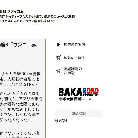
熱編3「ウンコ、赤
リカ大陸5500km徒歩
m完走。人類初の自足によ
めざし、バカ道をゆく）
ら西へと五千五百キロを
た"ぼく"。アフリカ東海
ナの猛烈な太陽に炙ら
ットルも飲み干してし
SEARCH
ダウン。しかし沿道の
戻ったのだった)
検索語句
動けないってくらい疲