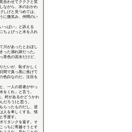
見合わせてクククと笑
しながら、水のおかわ
げしげと見つめては、
うに微笑み、仲間のい
いっぱい」と訴える
にちょびっと水を入れ
て川があったとおぼし
きった涸れ跡だった。
っ茶色の泥水だけど、
りたいが、恥ずかしく
日間で真っ黒に焦げて
の色白なのだ。注目を
と、一人の若者がやっ
水をくれ」と言う。
先、村があるかどうかわ
んだろう)と思う。
もらったものだし、逆
は人を卑しくする、情
と手渡す。
ポリタンクを返す。そ
こっちに寄越そうとす
たような、見たことの