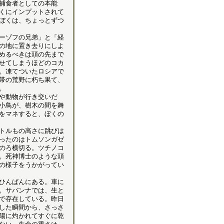
捕食者としての本能
くにインプットされて
ぼくは、ちょっとずつ
ーゾフの兄弟」と「経
の地に置き去りにしよ
めるべきは頭の先まで
せてしまうほどのコカ
。凍てついたロシアで
帯の荒野に朽ち果て、
。
や動物が行き交いだ
小鳥が、樹木の間を舞
をマネすると、ぼくの
トルもの高さに跳びは
ったのはトムソンガゼ
のろ横切る。ツチノコ
。死神博士のような頭
の様子をうかがってい
ひんぱんにある。車に
。サバンナでは、生と
で存在している。昨日
した瞬間から、さっさ
陽に灼かれてすぐに乾