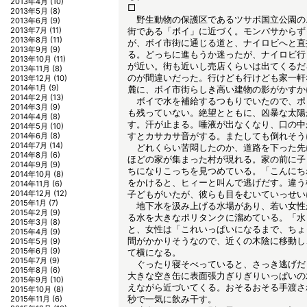
2013年4月
(10)
□
2013年5月
(8)
野生動物の保護区であるツサボ国立公園の
2013年6月
(9)
2013年7月
(11)
街である「ボイ」に近づく。モンバサからず
2013年8月
(11)
が、ボイ市街に通じる道と、ナイロビへと直
2013年9月
(9)
る。どっちに進もうか迷ったが、ナイロビ行
2013年10月
(11)
が近い。街も近いし売店くらいは出てくるだ
2013年11月
(8)
のが間違いだった。行けども行けども家一軒
2013年12月
(10)
2014年1月
(9)
麓に、ボイ市街らしき高い建物の影がかすか
2014年2月
(13)
ボイで水を補給するつもりでいたので、ポ
2014年3月
(9)
も残っていない。絶望とともに、凶暴な太陽
2014年4月
(8)
す。汗が止まる。唾液が出なくなり、口の中
2014年5月
(10)
すとカサカサ音がする。またしても倒れそう
2014年6月
(8)
2014年7月
(14)
どれくらい苦悶したのか、道路を下った先
2014年8月
(6)
ほどの家が集まった村が現れる。家の前に子
2014年9月
(9)
ちになりこっちを見つめている。「こんにち
2014年10月
(8)
をかけると、ヒィーと叫んで逃げだす。違う
2014年11月
(6)
2014年12月
(12)
子どもがいたが、彼らも目をむいていっせい
2015年1月
(7)
地下水を汲み上げる水場があり、若い女性
2015年2月
(9)
る水を大きなポリタンクに溜めている。「水
2015年3月
(8)
と、女性は「これいっぱいになるまで、ちょ
2015年4月
(9)
間がかかりそうなので、近くの木陰に移動し
2015年5月
(9)
2015年6月
(9)
て横になる。
2015年7月
(9)
ぐったり寝そべっていると、さっき逃げだ
2015年8月
(6)
大きな空き缶に表面張力ぎりぎりいっぱいの
2015年9月
(10)
えながら近づいてくる。おそるおそる手渡さ
2015年10月
(8)
秒で一気に飲み干す。
2015年11月
(6)