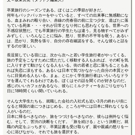
卒業旅行のシーズンである。ぼくはこの季節が好きだ。
何年もバックパッカーをやっていると、すべての出来事に無感動にな
る。血まみれの殴り合い、赤線の売春宿の前に立つ少女、道ばたに落
ちている死体・・・それが日常となり何にも思わなくなる。世界への
不感症状態だ。でも卒業旅行の学生たちは違う。見る物すべてがみず
みずしく、いろんなことに悩み、怒り、世界の不平等を呪う。あるい
は、恐がり、気勢を張り、自分の存在確認をする。そんな彼らと話を
するのが楽しい。
長逗留している宿には、次から次へと若い学生旅行者がやってくる。
旅の予定をこなすために慌ただしく移動する人もおれば、その町を気
に入りすぎて動けなくなる人もいる。街の若者と恋に落ちることもあ
れば失恋に涙もする。あるいは日本で気づかなかった自分の本質とや
らに目覚める人もいる。まぁ、とにかく学生旅行者はいろいろなドラ
マを運んでくれるわけである。ぼくはその話を聞くのが好きなのだ。
感じのいいカフェがあるなら、彼らにミルクティーをおごりながら1
日に18時間くらい聞いていられる。
そんな大学生たちも、就職した会社の入社式も近い3月の終わり頃に
なると帰国の途につきはじめる。ところが中には日本に帰れなくなる
人がいるのだ。
日本に帰るべきなのか、旅をつづけるべきなのか、彼らは例外なく悩
む。そして、苦渋の決断をくだす。「旅を続ける」という決断だ。就
職の内定をぶっちぎり、卒業証書も受け取らず、親や親戚の怒りを一
心に浴びながら、それでも旅を選択する。