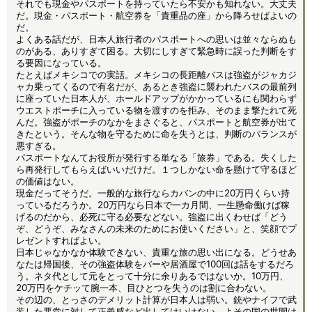
それでも現金やパスポートを持っていたら不安かも知れない。大丈夫
だ。現金・パスポート・航空券を「貴重品の座」から降ろせばよいの
だ。
よくある話だが、日本人旅行者のパスポートへの思いは並々ならぬも
のがある、ありすぎて困る。大切にしすぎて緊急時に誤った判断をす
る要因になっている。
たとえばメキシコでの実話。メキシコの長距離バスは強盗がジャカジ
ャカ乗ってくるので有名だが、あるとき強盗に襲われたバスの最前列
に座っていた日本人が、ホールドアップがかかっているにも関わらず
ウエストポーチに入っている物を渡すのを拒み、そのまま撃たれて死
んだ。強盗がポーチのなかをまさぐると、パスポートと航空券が出て
きたという。そんな物を守るために命を失うとは、判断のバランスが
悪すぎる。
パスポートなんてお役所が発行する単なる「旅券」である。失くした
ら再発行してもらえばいいだけだ。１つしかない命を懸けて守るほど
の価値はない。
現金だってそうだ。一般的な旅行ならカバンの中に20万円くらい持
っているだろうか。20万円なら日本で一カ月間、一生懸命働けば稼
げるのだから、必死に守る必要などない。強盗に出くわせば「どう
ぞ、どうぞ、みなさんの未来のためにお使いください」と、笑顔でプ
レゼントすればよい。
日本じゃなかなか体験できない、貴重な旅の思い出になる。どうせあ
なたは帰国後、その強盗体験をバーや居酒屋で100回は話をするだろ
う。ネタ代として元をとって十分に余りあるではないか。10万円、
20万円をケチッて腕一本、目ひとつを失うのは割に合わない。
その辺の、とっさのデメリット計算が日本人は弱い。銃やナイフで武
装した悪党に対して正義感など出してはいけない。よその国の世間は