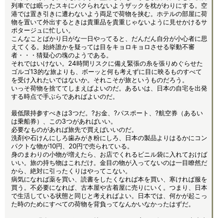
列車では眠ったスキにパクられないようザックを枕がわりにする。空
港では置き引きに遭わないよう両足で荷物を挟む。ホテルの部屋に荷
物を置いて外出するときは貴重品を貴重じゃないように見せかけるサ
ポタージュに忙しい。
こんなことばかり日がな一日やってると、だんだん自分が小心者に思
えてくる。始終誰かを疑っては目をキョロキョロさせる挙動不審
者・・・猜疑心の塊のようである。
それではいけない。24時間リスクに備え緊張の糸を張りめぐらせた
ゴルゴ13的な旅よりも、ボーッと何も考えずに目に映るものすべて
を受け入れたいではないか。それこそが旅というものだろう。
いっそ荷物を捨ててしまえばよいのだ。あるいは、日本の自宅を出発
する時点で手ぶらであればよいのだ。
最低限持参すべきは3つだ。?お金、?パスポート、?航空券（あるい
は乗船券）、この3つがあればいい。
必要なものがあれば旅先で買えばいいのだ。
洗剤や石けんにしろ歯みがき粉にしろ、日本の製品よりはるかにコン
パクトな物が10円、20円で売られている。
身のまわりの小物が増えたら、お店でくれるビニル袋に入れておけば
いい。旅の持ち物はこれだけ。金目の物が入ってないのは一目瞭然だ
から、絶対に引ったくりはやってこない。
病気になれば薬を買い、読書をしたくなれば本を買い、寒ければ服を
買う。不必要になれば、古本屋や古着屋に売りにいく。つまり、日本
で生活している状態と同じと考えればよい。日本では、何かが起こっ
た時のためにすべての荷物を背負ってなんかいなかったはずだ。