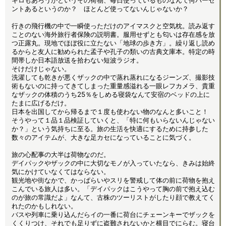
キロもあろうかというその荷物、毎日使っているものなんて何パーセ
ントあるというのか？ ほとんど使ってないんじゃないか？
行きの飛行機の中で一瞬使っただけのアイマスクと空気枕。読み返す
ことのない海外旅行者保険の説明書。服用せずとも匂いは存在感を放
つ正露丸。現地でほぼ役に立たない「地球の歩き方」。繰り返し読め
るからと友人に勧められた孟子や孔子の類いの古典文庫本。特定の時
間帯しか日本語放送を拾わない短波ラジオ。
そけだけじゃない。
洗濯しても乾きが悪くザックの中で蒸れ蒸れになるジーンズ、撮影技
術もないのに持ってきてしまった重量感溢れる一眼レフカメラ、貴重
なザックの体積のうち25％をしめる寝袋なんて安宿のベッドの上に
たまに広げるだけ。
日本を出国してから帰るまで１度も使わない物のなんと多いこと！
そうやって１品１品検証していくと、「特に何もいらないんじゃない
か？」という気持ちに至る。旅の生活を快適にするために持参した
数々のアイテムが、大きな足カセになっていることに気づく。
旅の心配事の大半は荷物なのだ。
デイパックやザックの中に大切なモノが入っていたなら、きみは始終
気にかけていなくてはならない。
観光地や街なかで、かっぱらいやスリを警戒して体の前に荷物を抱え
こんでいる旅人は多い。「デイパックはこうやって胸の前で抱え込む
のが旅の常識だよ」なんて、古株のツーリストがしたり顔で教えてく
れたのかもしれない。
バスや列車に乗り込んだらイの一番に荷台にチェーンキーでザックを
くくりつけ、それでも足りずに盗難されないかと横目でにらむ。寝台