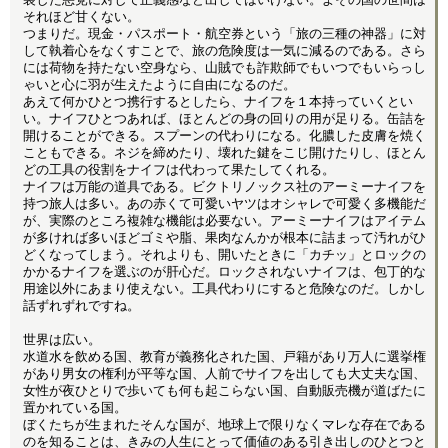
それほど甘くない。
つまりだ。現金・パスポート・航空券という「旅の三種の神器」に対
して執着心をなくすことで、旅の危険度は一気に減るのである。さら
には荷物を持たない空身なら、山賊でも詐欺師でもいつでもいらっし
ゃいと心に羽が生えたように自由になるのだ。
あえて何かひとつ携行するとしたら、ナイフを１本持っていくとい
い。ナイフひとつあれば、ほとんどの身の回りの用が足りる。缶詰を
開けることができる。スプーンの代わりになる。化膿した皮膚を焼く
こともできる。ネジを締めたり、壊れた鍵をこじ開けたりし、ほとん
どの工具の役割をナイフは代わって果たしてくれる。
ナイフは万能の道具である。ビクトリノックス社のアーミーナイフを
持つ旅人は多い。あの赤くて可愛いヤツはオシャレで可愛く多機能だ
が、実際のところ複雑な機能は必要ない。アーミーナイフはアイテム
が多ければ多いほどゴミや脂、果肉なんかが根本に詰まって汚れがひ
どくなってしまう。それよりも、開いたときに「カチッ」とロックの
かかるナイフを選ぶのが肝心だ。ロックされないナイフは、包丁的な
用途以外にあまり使えない。工具代わりにすると危険なのだ。しかし
話ずれずれですね。
世界は広い。
水道水を飲める国、教育が義務化された国、戸籍があり万人に選挙権
があり男女の権利が平等な国、人前でサイフを出しても大丈夫な国、
女性が夜ひとりで歩いても何も起こらない国、自動販売機が道ばたに
置かれている国。
ぼくたちが生まれたそんな国が、地球上で限りなくマレな存在である
のを知ることは、きみの人生にとって価値のある引き出しのひとつと