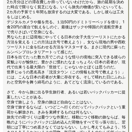
2カ月分ほどの滞在費しか持っていないわけだから、旅の延期を決め
た時点で限りなく貧乏になる。いくら旅先の物価が安いといっても、
2カ月の予算で１年間も放浪するのは大変である。しかし彼らは工夫
をしはじめる。
デジタルカメラや服を売る。１泊50円のドミトリーベッドを借り、1
食20円の屋台で飢えをしのぐ。最後はザックや帰国の片道航空券ま
で売りさばいて空身になる。
男ならたまに辺境地にやってくる日本の女子大生ツーリストにたかる
方法を覚える（この方法は次号で教えよう）。女なら現地の男や西欧
ツーリストに金を払わせる方法をマスターする。まさに現代に蘇った
ルンペンプロレタリアートって感じだ。
日本を出てたった数カ月でこのような悟りの境地に突入できる彼らの
変貌ぶりが愉快だ。豊かさに慣れたなまっちょろい日本の若者が、現
代で出来うる最大限の「世捨て」じゃないかとぼくは思うのだ。
世界じゅうの悪名高き「沈没タウン（この情報も次号で教えよう）」
には、こんな日本の若者が大量に存在する。そして晴れた日にふわふ
わと空気中を舞う綿毛のように、あてどなく流浪しているのである。
さて、今から旅に出る学生旅行者、あるいは若いバックパッカーに提
案したいことがある。
空身で旅しよう。空身の旅ほど自由なことはない。
空身で旅するならば、いつどこへ行くのだってバックパックという重
荷から解放され、きみを束縛するものは何もない。
旅先での荷づくりは憂ウツな作業だ。移動につぐ移動の旅ならば、毎
晩のようにバックパックに詰め込んだ荷物をすべて引っ張り出し、翌
朝には丁寧につめ直さなくてはならない。しかし考えてもみよう。15