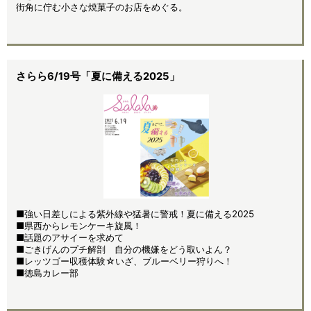
街角に佇む小さな焼菓子のお店をめぐる。
さらら6/19号「夏に備える2025」
■強い日差しによる紫外線や猛暑に警戒！夏に備える2025
■県西からレモンケーキ旋風！
■話題のアサイーを求めて
■ごきげんのプチ解剖 自分の機嫌をどう取いよん？
■レッツゴー収穫体験☆いざ、ブルーベリー狩りへ！
■徳島カレー部