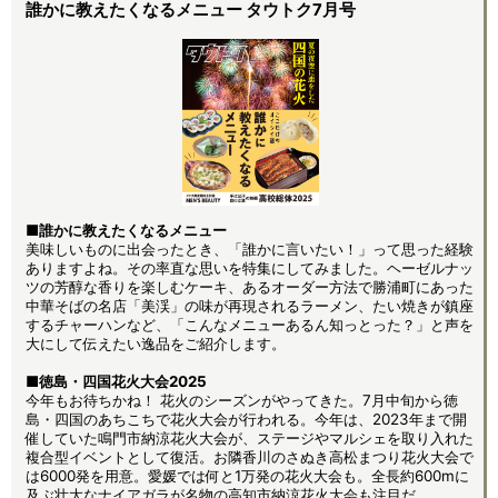
誰かに教えたくなるメニュー タウトク7月号
■誰かに教えたくなるメニュー
美味しいものに出会ったとき、「誰かに言いたい！」って思った経験
ありますよね。その率直な思いを特集にしてみました。ヘーゼルナッ
ツの芳醇な香りを楽しむケーキ、あるオーダー方法で勝浦町にあった
中華そばの名店「美渓」の味が再現されるラーメン、たい焼きが鎮座
するチャーハンなど、「こんなメニューあるん知っとった？」と声を
大にして伝えたい逸品をご紹介します。
■徳島・四国花火大会2025
今年もお待ちかね！ 花火のシーズンがやってきた。7月中旬から徳
島・四国のあちこちで花火大会が行われる。今年は、2023年まで開
催していた鳴門市納涼花火大会が、ステージやマルシェを取り入れた
複合型イベントとして復活。お隣香川のさぬき高松まつり花火大会で
は6000発を用意。愛媛では何と1万発の花火大会も。全長約600mに
及ぶ壮大なナイアガラが名物の高知市納涼花火大会も注目だ。