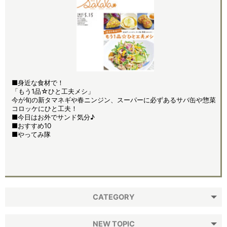
■身近な食材で！
「もう1品☆ひと工夫メシ」
今が旬の新タマネギや春ニンジン、スーパーに必ずあるサバ缶や惣菜
コロッケにひと工夫！
■今日はお外でサンド気分♪
■おすすめ10
■やってみ隊
CATEGORY
NEW TOPIC