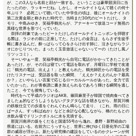
が、この3人なら名前と顔が一致する。ということは豪華競演日に当
たったのか、ラッキーだね。しかし、オールナイトなんて聴くの何十
年ぶり？ 必死こいて聴いていた中学生の頃は、後にオールナイトの
第二次黄金期と称された時代で、当時まだ30代のビートたけし、タ
モリ、中島みゆき、笑福亭鶴光らが、アナーキーで放送コード無視の
異様な世界を形づくっていた。
崇拝の対象であったビートたけしのオールナイトニッポンを拝聴す
る際は、ラジオの前に正座してた。たけしの金言は、もらさず生徒手
帳に書き込んだ。酔っぱらって心をさらけ出す師に、泣きながらラジ
オにかじりついた。まったく玉音放送じゃないってーの（たけし風ノ
リツッコミ）。
そーいやぁ一度、笑福亭鶴光から自宅に電話がかかってきたことが
あったけ。が、その日は寝ていて電話を取れず、月曜日に学校で友達
に「鶴光の電話、出えよ！」と教えられた。鶴光師匠からの電話を受
けたリスナーは、受話器を取った瞬間、「ええか？ええのんか？最高
か？」といやらしい言葉で応じるローカルルールがあった。全力で言
いたかった。わが青春譜に書き加えられるであろう輝ける瞬間を逃し
たこと、今でも後悔している。
時代をへて平成のラジオはAKB。篠田麻里子が韓国で焼肉食べてき
ましたぁ的などうしようもないグタグタな話を聴きながら、那賀川橋
の鉄板仕立ての歩道をぐわんぐわん鳴らして走り、（これ、雨の日に
ばーさん、すっ転ばぬか）などと余計な心配しながら、橋のたもとの
水飲み場でドリンクボトルに水を充填する。
那賀川南岸の坂をくだると国道55号から逸れ、桑野・新野経由の
県道にはいる。右前方にうっすらと、世界に伸びゆく日亜化学の工場
群の威容が浮かぶ。新たな研究棟の建設をしているのかクレーンが何