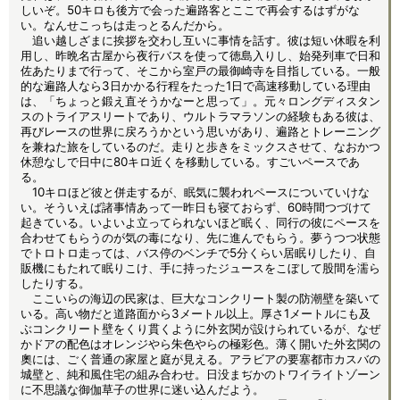
しいぞ。50キロも後方で会った遍路客とここで再会するはずがな
い。なんせこっちは走っとるんだから。
追い越しざまに挨拶を交わし互いに事情を話す。彼は短い休暇を利
用し、昨晩名古屋から夜行バスを使って徳島入りし、始発列車で日和
佐あたりまで行って、そこから室戸の最御崎寺を目指している。一般
的な遍路人なら3日かかる行程をたった1日で高速移動している理由
は、「ちょっと鍛え直そうかなーと思って」。元々ロングディスタン
スのトライアスリートであり、ウルトラマラソンの経験もある彼は、
再びレースの世界に戻ろうかという思いがあり、遍路とトレーニング
を兼ねた旅をしているのだ。走りと歩きをミックスさせて、なおかつ
休憩なしで日中に80キロ近くを移動している。すごいペースであ
る。
10キロほど彼と併走するが、眠気に襲われペースについていけな
い。そういえば諸事情あって一昨日も寝ておらず、60時間つづけて
起きている。いよいよ立ってられないほど眠く、同行の彼にペースを
合わせてもらうのが気の毒になり、先に進んでもらう。夢うつつ状態
でトロトロ走っては、バス停のベンチで5分くらい居眠りしたり、自
販機にもたれて眠りこけ、手に持ったジュースをこぼして股間を濡ら
したりする。
ここいらの海辺の民家は、巨大なコンクリート製の防潮壁を築いて
いる。高い物だと道路面から3メートル以上。厚さ1メートルにも及
ぶコンクリート壁をくり貫くように外玄関が設けられているが、なぜ
かドアの配色はオレンジやら朱色やらの極彩色。薄く開いた外玄関の
奧には、ごく普通の家屋と庭が見える。アラビアの要塞都市カスバの
城壁と、純和風住宅の組み合わせ。日没まぢかのトワイライトゾーン
に不思議な御伽草子の世界に迷い込んだよう。