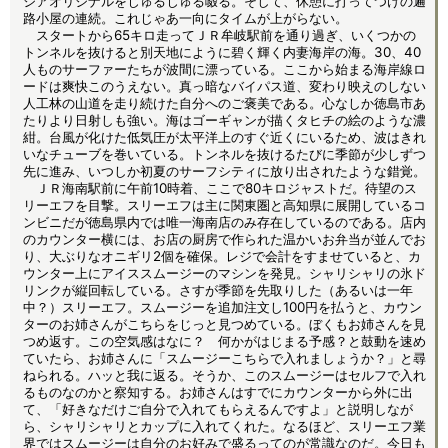
ジアオリジナルをじゅるじゅる啜る。そして、休憩に打ってつけの遍
路小屋の連続。これじゃあ一向にタイムが上がらない。
スタートから65キロ走ってＪＲ牟岐駅前を通り過ぎ、いくつかの
トンネルを抜けると別天地にように碧く輝く内妻海岸の海。30、40
人ものサーファーたちが波間に漂っている。ここから始まる海岸線ロ
ードは爽快このうえない。真っ暗なバイパス道、変わり映えのしない
人工林の山道を走り続けた自分へのご褒美である。心なしか徳島市あ
たりより日射しも強い。海はゴーギャンが描くタヒチの絵のような濃
紺。台風が化けた低気圧が太平洋上のすぐ近くにいるため、波はきれ
いなチューブを巻いている。トンネルを抜けるたびに季節が少しずつ
先に進み、いつしか初夏のサーフシティに放り出されたような錯覚。
ＪＲ海南駅前に午前10時着、ここで80キロジャストだ。待望のス
リーエフを目撃。スリーエフは主に関東圏と高知県に展開しているコ
ンビニだが徳島県内では唯一海南店のみ存在しているのである。店内
のカウンター横には、お店の厨房で作られた温かいお弁当が並んでお
り、大ぶりなオニギリ2個を確保。レジで会計をすませていると、カ
ウンター上にアイススムージーのマシンを発見。シャリシャリの氷ド
リンクが縦回転している。さすが季節を先取りした（あるいは一年
中？）スリーエフ。スムージーを追加注文し100円を払うと、カウン
ターのお姉さんがこちらをじっと見つめている。ぼくもお姉さんを見
つめ返す。この空気感はなに？ 何かがはじまる予感？と鼓動を速め
ていたら、お姉さんに「スムージーこちらで入れましょうか？」と尋
ねられる。ハッと我に返る。そうか、このスムージーはセルフで入れ
るものなのかと察知する。お姉さんはすでにカウンターから外に出
て、「好きなだけご自分で入れてもらえるんですよ」と説明しなが
ら、シャリシャリとカップに入れてくれた。なるほど、スリーエフ業
界ではスムージーは自分のお好みで盛るってのが常識なのだ。今日も