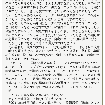
の車にそろりそろり近づき、さんざん見学を楽しんだあと、車のボデ
ィを思いっき左右に揺さぶって、男女をパニックに陥れるという遊び
に夢中だった。（きっと犯罪です。よい子のみんなはマネしないで
ね）。ところがある晩から、リーダー格の超暴力的ヤンキーの兄さん
が「もう二度とあそこには行かない」と言いだすのである。
何があったのかと話を聞けば、深夜蛇行道をクルマで走っている
と、絶対に人などいるはずのないこの場所に、白装束で全身ぐっしょ
り濡れた女が立って、紫色の目玉をぎょろぎょろ動かしながら、クル
マのボンネットに乗っかってきたというのだ。ふだん恐いもの知らず
の超暴力的ヤンキーの兄さんだが、自宅に戻って50度の風呂に浸か
ったが、それでも寒くて寒くて震えつづけたという。
その濡れた白装束の女のイメージが頭を離れない。ぼくは全力失踪
で峠道を駆け抜ける。汗がヒジの先からしたたり落ちる蒸し暑い初夏
の午前4時。暑く感じるはずなのに、背中には悪寒が走り、両腕には
鳥肌が立ちっ放しである。
35キロ走って、国道55号と再合流。ここからの道はうねうねと左
右にカーブし、アップダウンがはげしくなる。ときおり通過する車は
時速100キロ近くで飛ばしている。ドライバーもまさか丑三つ時の山
中で、人が走っているなんて想定して運転してないだろう。存在証明
用のハンドライト、足元を照らすヘッドランプ、後方用の赤点滅灯を
再確認する。歩道のない場所は必ず右側通行だ。万一、クルマが突っ
こんできても前方からならゼロコンマ数秒こちらも反応できる。
恐い。
こんなにも車を恐いと感じたことはない。
わずか一週間前、大切な仲間を失ったのだ。
500キロの超長距離レースの真っ最中に、飲酒居眠り運転のクルマ