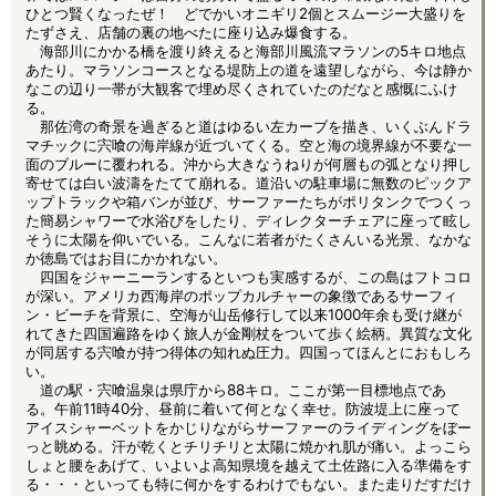
ひとつ賢くなったぜ！ どでかいオニギリ2個とスムージー大盛りを
たずさえ、店舗の裏の地べたに座り込み爆食する。
海部川にかかる橋を渡り終えると海部川風流マラソンの5キロ地点
あたり。マラソンコースとなる堤防上の道を遠望しながら、今は静か
なこの辺り一帯が大観客で埋め尽くされていたのだなと感慨にふけ
る。
那佐湾の奇景を過ぎると道はゆるい左カーブを描き、いくぶんドラ
マチックに宍喰の海岸線が近づいてくる。空と海の境界線が不要な一
面のブルーに覆われる。沖から大きなうねりが何層もの弧となり押し
寄せては白い波濤をたてて崩れる。道沿いの駐車場に無数のピックア
ップトラックや箱バンが並び、サーファーたちがポリタンクでつくっ
た簡易シャワーで水浴びをしたり、ディレクターチェアに座って眩し
そうに太陽を仰いでいる。こんなに若者がたくさんいる光景、なかな
か徳島ではお目にかかれない。
四国をジャーニーランするといつも実感するが、この島はフトコロ
が深い。アメリカ西海岸のポップカルチャーの象徴であるサーフィ
ン・ビーチを背景に、空海が山岳修行して以来1000年余も受け継が
れてきた四国遍路をゆく旅人が金剛杖をついて歩く絵柄。異質な文化
が同居する宍喰が持つ得体の知れぬ圧力。四国ってほんとにおもしろ
い。
道の駅・宍喰温泉は県庁から88キロ。ここが第一目標地点であ
る。午前11時40分、昼前に着いて何となく幸せ。防波堤上に座って
アイスシャーベットをかじりながらサーファーのライディングをぼー
っと眺める。汗が乾くとチリチリと太陽に焼かれ肌が痛い。よっこら
しょと腰をあげて、いよいよ高知県境を越えて土佐路に入る準備をす
る・・・といっても特に何かをするわけでもない。また走りだすだけ