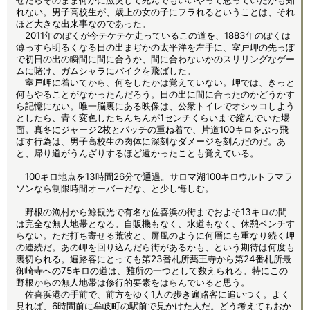
せたらそのまま何かに激突して死んでもいいやって思っていたかも知
れない。男子高校生が、歳上の女の子にフラれるということは、それ
ほど大きな出来事なのであった。
2011年のぼくが今テケテケ走っているこの道を、1883年のぼくは
薄っすら明るくなる日の出まぢかの太平洋を左手に、室戸岬の先っぽ
で初日の出の瞬間に間に合うか、間に合わないかのスリリングなゲー
ムに賭け、ガムシャラにバイクを飛ばした。
室戸岬に着いてから、何をしたかは覚えていない。岬では、きっと
何もやることがなかったんだろう。日の出に間に合ったのかどうかす
ら記憶にない。唯一脳裏にある映像は、公衆トイレでオシッコしよう
としたら、青く変色したちんちんが1センチくらいまで縮んでいた場
面。真冬にジャージ2枚とパッチの重ね着で、片道100キロをぶっ飛
ばす行為は、男子高校生の肉体に深刻なダメージを刻んだのだ。あ
と、帰り道がうんざりするほど遠かったことも覚えている。
100キロ地点を13時間26分で通過。サロマ湖100キロウルトラマラ
ソンなら制限時間オーバーだな、と少し悔しむ。
野根の漁村から鯨観光で有名な佐喜浜の街までおよそ13キロの間
は完全な無人地帯となる。自販機もなく、水道もなく、休憩ベンチす
らない。ただ打ち寄せる荒波と、屏風のように何層にも重なり続く岬
の連続だ。あの岬を回り込んだら街があるかも、という期待は何度も
裏切られる。遍路客にとっても第23番札所薬王寺から第24番札所最
御崎寺への75キロの道は、難所の一つとして数えられる。特にこの
野根からの無人地帯は修行的要素をはらんでいると思う。
佐喜浜港の手前で、前方をゆく1人の歩き遍路客に追いつく。よく
見れば、6時間前に牟岐町の駅前で見かけた人だ。どう考えてもおか