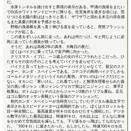
だ。
水床トンネルを抜け出すと県境の表示がある。甲浦の漁港をまたい
で白浜ホワイトサンドビーチに降りる。生見海岸を過ぎる頃には、照
りつける太陽の影ははっきりと黒く、ザワザワと揺れる木立の存在感
もまた真夏の到来を予感させる。
野根の漁港横を真っ直ぐ伸びる道を走っていると、突然フラッシュ
バックが起こる。
この道をずいぶん前に走った。あれは何だっけ。今と同じように必
死に走っていた感覚が残っている。
そうだ、あれは高校2年の真冬、大晦日の夜だ。
ぼくはバイクに乗って1人で室戸岬に向かった。
クリスマス・イブに、一コ歳上の女の子にフラれたとこだった。ひ
たすらその女の子のことを考えてバイクを走らせていた。
バイクと言ってもかっこいいロードバイクじゃなくて、親父のスク
ーター、ホンダ・スペイシーである。コテコテの商用バイクでしかも
ゴールドメタリックというイカれた配色。ダサいのはバイクだけじゃ
ない。オカンに「寒いけん、これ着ていけ」と無理矢理着せられた親
父の黒い革ジャン（革ジャンレプリカで実はビニジャン）に、軍手2
枚重ね。ボトムはパッチの上からジャージ2枚のトリプル重ね、足元
はゴム製のオッサン長靴という最強のファッションだ。
初代ホンダ・スペイシーが当時売りにしていたデジタル液晶文字で
表示されるスピードメーターは画期的であった。ぼくはスロットルを
目一杯全開にし、最高速度が何キロ出るかひたすら挑戦した。デジタ
ル数字が示した最高記録は、時速91キロ。それ以上は、どんなに身体
をかがめて空気抵抗を減らしても、下り坂をかっ飛ばしても出なかっ
た。「100キロ」に届きたかった。もしかしたら、時速100キロを出