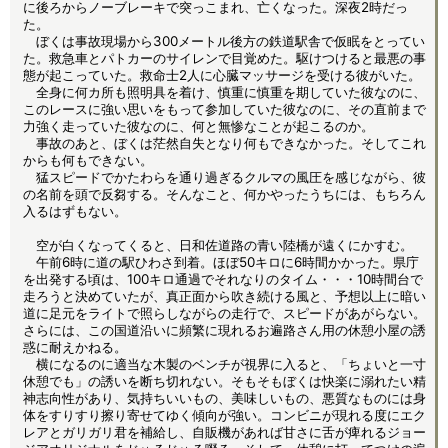
に後ろからノーブレーキで突っこまれ、亡くなった。深夜2時だっ
た。
ぼくは事故現場から300メートル後方の鉄道駅舎で仮眠をとってい
た。救急車とパトカーのサイレンで目覚めた。駆けつけると最悪の事
態が起こっていた。救命士2人に心臓マッサージを受ける彼がいた。
全身に何カ所も照明具を着け、慎重に慎重を期していた彼なのに、
このレースに強い思いをもって参加していた彼なのに、その直前まで
力強く走っていた彼なのに、何と無惨なことが起こるのか。
事故のあと、ぼくは茫然自失となり何もできなかった。そしてこれ
からも何もできない。
猛スピードでかたわらを通り過ぎるクルマの風圧を感じながら、彼
の名前を頭で反芻する。そんなこと、何かやったうちには、もちろん
入るはずもない。
空が白くなってくると、日和佐道路の青い陸橋が遠くにかすむ。
午前6時に道の駅ひわさ到着。ほぼ50キロに6時間かかった。県庁
を出発する頃は、100キロ通過でそれなりのタイム・・・10時間台で
走ろうと決めていたが、真正面から吹き続ける風と、予想以上に暗い
道に足元をライトで照らしながらの走行で、スピードがあがらない。
さらには、この国道沿いに頻繁に現れるお遍路さん用の休憩小屋の誘
惑に耐えかねる。
横になるのに適当な木製のベンチが視界に入ると、「ちょいと一寸
休憩でも」の誘いを断ち切れない。そもそもぼくは快楽に溺れたい精
神志向性があり、気持ちいいもの、美味しいもの、悪質なものには身
体をすりすり擦り寄せてゆく傾向が強い。コンビニが現れる度にエク
レアとガリガリ君を補給し、自販機があれば甘さに舌が痺れるジョー