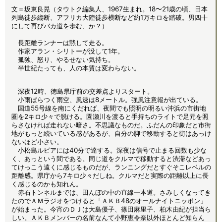
文＝坂東良晃（タウトク編集人、1967生まれ。18〜21歳の頃、日本
列島徒歩縦断、アフリカ大陸徒歩横断など約1万キロを踏破。男四十
にして再びバカ道を歩む、か？）
長距離ランナーは黙して走る。
作家アラン・シリトーが没して1年。
孤独、怒り、やるせない気持ち。
半世紀たっても、人の本質は変わらない。
深夜12時、徳島県庁前の交差点よりスタート。
小雨ぱらつく雨空、風速は8メートル。強風注意報が出ている。
国道55号線を南にくだれば、夜間でも照明の明るい沖浜の市街地
圏を2キロ少々で脱ける。園瀬川を渡ると手持ちのライトで足元を照
らさなければ走れない暗さ。不思議なものだ。ふだんの印象だと市街
地がもっと続いている感があるが、自分の脚で移動すると街はあっけ
ないほど小さい。
小松島ルピアには40分で達する。深夜は信号で止まる回数も少な
く、あっという間である。同じ道をクルマで移動すると渋滞などあっ
てけっこう遠くに感じるものだが、ランニングだとすぐそこレベルの
距離感。県庁から7キロ少々だしね。クルマだと実際の距離以上に長
く感じるのかも知れん。
赤石トンネルまでは、田んぼの中の直線一本道。さみしくなってき
たのでＡＭラジオをつけると「ＡＫＢ48のオールナイトニッポン」
が始まった。今宵のＤＪは大島優子、篠田麻里子、柏木由紀が担当ら
しい。ＡＫＢメンバーの名前なんて小野恵令奈以外ほとんど知らん