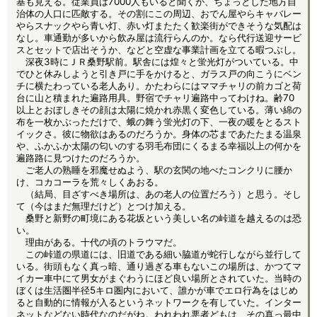
基も見える。従業員は7000人もいると聞くが、ちょっとした地方自
治体の人口に匹敵する。その割にこの周辺、おでん屋やらキャバレー
やらスナックやら青い灯、赤い灯またたく歓楽街ができそうな気配は
なし。車通勤が多いから飲み屋は流行らんのか。なら代行送迎サービ
スとセットで店出そうか、などと空虚な事業計画を立てる暇つぶし。
深夜3時にＪＲ桑野駅前。駅舎には煌々と蛍光灯がついている。中
でひと休みしようと引き戸に手をかけると、ガラス戸の向こうにベン
チに横たわっている老人あり。かたわらにはママチャリの前カゴと荷
台に山と積まれた遍路用具。野宿でチャリ遍路中ってわけね。齢70
以上とおぼしきその顔は太陽に焼かれ赤黒く変色している。薄い綿の
布を一枚かぶっただけで、蛾の舞う蛍光灯の下、一夜の暖をとるスト
イックさ。彼に物欲はあるのだろうか。身体の芯まであたたまる温泉
や、ふかふか太陽の匂いのする羽毛布団にくるまる幸福以上の何かを
遍路路に見つけたのだろうか。
ご老人の熟睡を邪魔せぬよう、駅の玄関の地べたコンクリに腰か
け、コカコーラを荒々しくあおる。
（結局、目ざすべき場所は、あの老人の位置だろう）と思う。そし
て（今はまだ無理だけど）とつけ加える。
桑野と新野の町境にある花坂という美しい名の峠道を越えるのは恐
い。
理由がある。十代の頃のトラウマだ。
この峠道の県道には、旧道である細い脇道が蛇行しながら並行して
いる。街頭もなく真っ暗、通り過ぎる車もないこの場所は、かつてマ
イカー車中にて男女がまぐわうにほど良い場所とされていた。当時の
ぼくは生活圏半径5キロ圏内において、誰かが車でエロ行為をはじめ
ると自動的に情報が入るというネットワークを有していた。インター
ネットなどない時代なのだがね。われわれ悪者どもは、その真っ最中