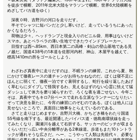
を徒歩で横断、2011年北米大陸をマラソンで横断。世界6大陸横断を
めざしてバカ道をゆく）
深夜０時、吉野川の河口を走りだす。
半そでシャツに短パンだと少し寒いけど、走っているうちにあった
かくなるだろう。
荷物は少々。ヘッドランプと現金入りのビニル袋、用事はないけど
スマホ。あとペラペラの薄い生地でできたウインドブレーカー。
目指すは西へ85km、西日本第二の高峰・剣山の登山基地である見
ノ越だ。国道438号の1本道を佐那河内村、神山、木屋平を越えて、
標高1410mの所をゴールとしよう。
わざわざ真夜中に走りだすのは、不眠ランの練習。これから夏、秋
にかけて徹夜レースの連チャンがお待ちかねなのだ。ぼくは寝不足に
ほんとに弱くて、徹夜一泊ですぐ衰弱するし、蛇行を繰り返したあげ
く草むらにダイブして怪我するわ、見えるはずのない心霊に怯えて猛
ダッシュして体力を磨り減らすわで、ろくな夜を過ごせない。今年こ
そは、真夜中でもキロ7分ペースで走れる立派なランナーになりたい
ぞって決意を新たに、今宵の練習にのぞむのである。ぼくは他人には
見せないところで、真面目に物事をとらえているのである。
さてと走りはじめますか。吉野川大橋、かちどき橋をわたり国道
55号線を南下する。最近開通したバイパス道・徳島南環状線を走っ
てみたくなり、園瀬川を越えて右折する。サッカーのピッチが収まる
くらいだだっ広い中央分離帯がある2車線道。歩道もまた10トントラ
ックが通れそうな広さだ。へー、こうやって人類は先祖代々、必要な
場所に必要な道を築いてきたわけね。この環状道路がぶじ徳島市郊外