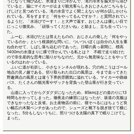
うになって飛び込む。水溜まりに浮かんで、滝の冷水を脳天から浴び
ていると、脇にマイカーが止まり観光客らしきおじさんがこちらをし
げしげと見つめている。滝の水音でよく聞こえないが何か話しかけら
れている。耳をすますと「何をやってるんですか？」と質問されてい
るようだ。「水浴びでーす！」と大声で返す。おじさんは優しい目で
にっこり微笑み、「頑張ってくださいね」と励まし、立ち去っていっ
た。
ふーむ、水浴びだとは答えたものの、おじさんの発した「何をやっ
ているのか」という根源的な問いに、ついついぼくは自分の人生を重
ね合わせて、しばし落ち込むのであった。日曜の真っ昼間に、標高
1400mの水溜まりに裸で浮かんでいる私とは？ 不眠で走り続けた
ので非生産的な思考に陥りがちなのだ。元から無意味なことをやって
いるのはわかっている。
ふいに道が右折し、小さなトンネルが現れる。穴の向こうはゴール
地点の見ノ越である。切り取られた出口の風景は、今まで走ってきた
野趣満点の風景とは違う下界的雰囲気に溢れている。マイカーや路線
バス、たくさんの観光客やザックを背負った登山客が行き交ってい
る。
山道に入ってからグダグダになったため、85kmほどの道のりに13
時間もかかってしまった。徹夜走の練習にはなったが、坂道の克服は
できなかったなと反省。お土産物店の前に、寝そべるにはちょうど良
い幅広の木製ベンチがあったので、シューズと靴下を脱ぎ捨てて横に
なった。5分もしないうちに、照りつける太陽の真下で眠りこけてし
まった。