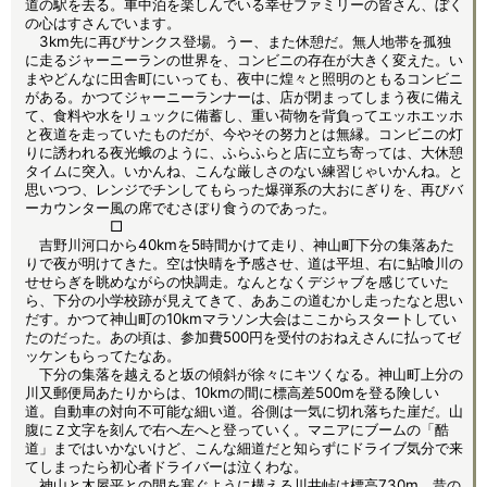
道の駅を去る。車中泊を楽しんでいる幸せファミリーの皆さん、ぼく
の心はすさんでいます。
3km先に再びサンクス登場。うー、また休憩だ。無人地帯を孤独
に走るジャーニーランの世界を、コンビニの存在が大きく変えた。い
まやどんなに田舎町にいっても、夜中に煌々と照明のともるコンビニ
がある。かつてジャーニーランナーは、店が閉まってしまう夜に備え
て、食料や水をリュックに備蓄し、重い荷物を背負ってエッホエッホ
と夜道を走っていたものだが、今やその努力とは無縁。コンビニの灯
りに誘われる夜光蛾のように、ふらふらと店に立ち寄っては、大休憩
タイムに突入。いかんね、こんな厳しさのない練習じゃいかんね。と
思いつつ、レンジでチンしてもらった爆弾系の大おにぎりを、再びバ
ーカウンター風の席でむさぼり食うのであった。
□
吉野川河口から40kmを5時間かけて走り、神山町下分の集落あた
りで夜が明けてきた。空は快晴を予感させ、道は平坦、右に鮎喰川の
せせらぎを眺めながらの快調走。なんとなくデジャブを感じていた
ら、下分の小学校跡が見えてきて、ああこの道むかし走ったなと思い
だす。かつて神山町の10kmマラソン大会はここからスタートしてい
たのだった。あの頃は、参加費500円を受付のおねえさんに払ってゼ
ッケンもらってたなあ。
下分の集落を越えると坂の傾斜が徐々にキツくなる。神山町上分の
川又郵便局あたりからは、10kmの間に標高差500mを登る険しい
道。自動車の対向不可能な細い道。谷側は一気に切れ落ちた崖だ。山
腹にＺ文字を刻んで右へ左へと登っていく。マニアにブームの「酷
道」まではいかないけど、こんな細道だと知らずにドライブ気分で来
てしまったら初心者ドライバーは泣くわな。
神山と木屋平との間を塞ぐように構える川井峠は標高730m。昔の