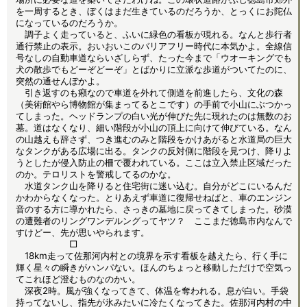
を一周するとき、ぼくはまだ生きているのだろうか、とっくにお陀仏
になっているのだろうか。
調子よく走っていると、ふいに緑色の看板が現れる。なんと歩行者
通行禁止の表示。おいおいこのバリアフリー時代に本気かよ。全線信
号なしの自動車道ならいざしらず、たった今まで「ウオーキングでも
犬の散歩でもどーぞどーぞ」とばかりに立派な歩道がついてたのに、
突然の通せんぼかよ。
引き返すのも癪なので車道を外れて側道を前進したら、文化の森
（美術館やら博物館が集まってるとこです）の手前で小山にぶつかっ
てしまった。ヘッドランプの白い光が伸びた先に現れたのは無数のお
墓。道はなくなり、細い階段が小山の頂上に向けて伸びている。なん
の山越えも辞さず、つき進むのみと階段をかけあがると水道局の巨大
なタンクがある広場に出る。タンクの反対側に階段を見つけ、降りよ
うとしたが侵入防止の柵で覆われている。ここは立入禁止区域だった
のか。テロリストを警戒してるのかな。
水道タンク山を降りると住宅街に迷い込む。自分がどこにいるんだ
かわからなくなった。とりあえず車道に復帰せねばと、車のエンジン
音のする方に導かれたら、さっきの墓地に戻ってきてしまった。砂漠
の遭難者のリングワンデルングってヤツ？ ここまだ徳島市内なんで
すけどー、先が思いやられます。
□
18km走って佐那河内村との境界を示す看板を越えたら、行く手に
輝く星々の瞬きがハンパない。ほんのちょっと移動しただけで空気っ
てこれほど澄むものなのかい。
深夜2時。風が強くなってきて、体温を奪われる。息が白い。手袋
持ってないし、指先が氷みたいに冷たくなってきた。佐那河内村の中