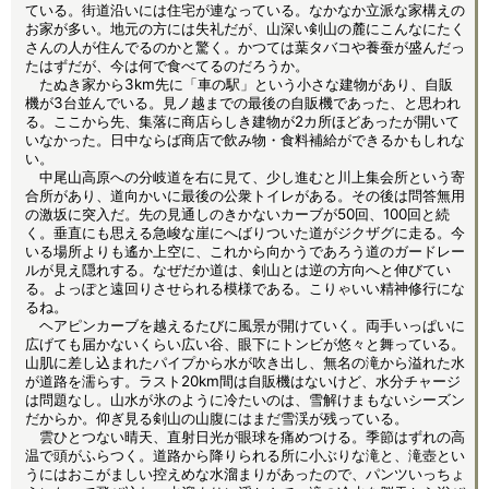
ている。街道沿いには住宅が連なっている。なかなか立派な家構えの
お家が多い。地元の方には失礼だが、山深い剣山の麓にこんなにたく
さんの人が住んでるのかと驚く。かつては葉タバコや養蚕が盛んだっ
たはずだが、今は何で食べてるのだろうか。
たぬき家から3km先に「車の駅」という小さな建物があり、自販
機が3台並んでいる。見ノ越までの最後の自販機であった、と思われ
る。ここから先、集落に商店らしき建物が2カ所ほどあったが開いて
いなかった。日中ならば商店で飲み物・食料補給ができるかもしれな
い。
中尾山高原への分岐道を右に見て、少し進むと川上集会所という寄
合所があり、道向かいに最後の公衆トイレがある。その後は問答無用
の激坂に突入だ。先の見通しのきかないカーブが50回、100回と続
く。垂直にも思える急峻な崖にへばりついた道がジクザグに走る。今
いる場所よりも遙か上空に、これから向かうであろう道のガードレー
ルが見え隠れする。なぜだか道は、剣山とは逆の方向へと伸びてい
る。よっぽと遠回りさせられる模様である。こりゃいい精神修行にな
るね。
ヘアピンカーブを越えるたびに風景が開けていく。両手いっぱいに
広げても届かないくらい広い谷、眼下にトンビが悠々と舞っている。
山肌に差し込まれたパイプから水が吹き出し、無名の滝から溢れた水
が道路を濡らす。ラスト20km間は自販機はないけど、水分チャージ
は問題なし。山水が氷のように冷たいのは、雪解けまもないシーズン
だからか。仰ぎ見る剣山の山腹にはまだ雪渓が残っている。
雲ひとつない晴天、直射日光が眼球を痛めつける。季節はずれの高
温で頭がふらつく。道路から降りられる所に小ぶりな滝と、滝壺とい
うにはおこがましい控えめな水溜まりがあったので、パンツいっちょ