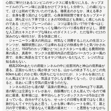
心部に1軒だけあるコンビニのサンクスに暖を取りに入る。カップヌ
ードルのプレーン味にお湯をかけてフタをし１分待つ。この歳になっ
て、ぼくは初めて気づいたのである。徹夜走のさなか、凍える寒さ
と、全身を覆う泥のような疲労。心身衰弱状態で食するカップヌード
ルは、満ち足りた下界で頂くときの100倍ほども美味しく感じられる
のである（ただしプレーンのみ）。コツは湯を注いで1分で食べはじ
めること。ベビースターちっくな麺のパリパリ感を残すがよし。濃密
な人工的エキスとチープな味わいのダイスミンチ、ただ塩辛いだけの
深みのない味付けが、舌を快楽に焼く。
ジャーニーラン最大の利点は、何気なく消費するふだんの生活コン
テンツが、極限状態においては痺れるほどの快感を伴うと気づかされ
ることだ。150円のカップ麺ひとつにエクスタシーを感じる費用対効
果の高さ。真夜中、サンクス佐那河内店の窓辺のバーカウンター風の
席で、全身に鳥肌を立ててるオヤジ1名がいるだなんて、レジの方は
知る由もない。
標高200mあたりの府能トンネルの中に佐那河内と神山の境界線が
通る。正面から冷たい風が吹きつける。山からの吹き下ろしがこの先
60kmも続くのかと暗い気持ちになりかけたが、トンネルを抜けたと
たん風はピタリと止み、気温まで少しなま暖かくなった。ひと山越え
ると、谷あいに漂う空気の質が違うのだな。
トンネル出口から道の駅「温泉の里神山」までの5kmは下り基調。
道の駅には立派なトイレがあり、自販機がたくさん並んでいるので補
給に最適。駐車場には、車中泊らしきワンボックスカーが5台ほど停
まっている。自分が子どもなら、せっかくの日曜を友達ではなく親と
旅行なんてイヤだなあと思う。しかも狭い車のシートを倒して、親と
川の字で密着して寝るなんて最悪の週末だ・・・と悪態をつきながら