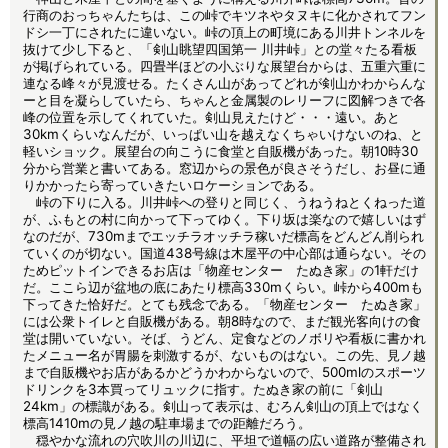
行商のおっちゃんたちは、この峠でキツネやタヌキに化かされてフン
ドシ一丁にされたに違いない。峠の頂上の町境にある川井トンネルを
抜けて少し下ると、「剣山眺望四国第一 川井峠」との堂々たる看板
が掲げられている。四畳半ほどの小ぶりな展望台からは、五重六重に
連なる峰々が見渡せる。たくさん山があってどれが剣山かわからんな
ーと目を凝らしていたら、ちゃんと金属製のレリーフに図解つきで各
峰の位置を示してくれていた。剣山見えたけど・・・遠い。あと
30kmくらいなんだが、いっぱい山を越えなくちゃいけないのね、と
軽いショック。展望台の向こうに食堂と自販機があった。朝10時30
分から営業と書いてある。窓辺からの景色が良さそうだし、お昼に通
りかかったら寄っていきたいロケーションである。
峠の下りに入る。川井峠への登りと同じく、うねうねとくねった道
が、ふもとの村に向かって下ってゆく。下り坂は楽なので嬉しいはず
なのだが、730mまでエッチラオッチラ稼いだ標高をどんどん削られ
ていくのが切ない。国道438号線は木屋平の中心部は通らない。その
ためピットインできるお店は「物産センター たぬき家」の1軒だけ
だ。ここら辺が盆地の底にあたり標高330mくらい。峠から400mも
下ってきた恰好だ。とても残念である。「物産センター たぬき家」
には公衆トイレと自販機がある。朝8時なので、まだ観光客向けの食
堂は開いていない。そば、うどん、定食などのノボリや看板に書かれ
たメニュー名が胃腸を刺激するが、ないものはない。この先、見ノ越
まで自販機やお店があるかどうかわからないので、500mlのスポーツ
ドリンクを3本買ってリュックに指す。たぬき家の前に「剣山
24km」の標識がある。剣山って表示は、むろん剣山の頂上ではなく
標高1410mの見ノ越の駐車場までの距離だろう。
穏やかな流れの穴吹川の川辺に、平坦で道幅の広い道路が整備され