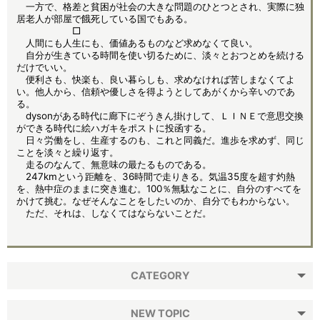
一方で、格差と貧困が社会の大きな問題のひとつとされ、実際に独
居老人が部屋で餓死している国でもある。
□
人間にも人生にも、価値あるものなど求めなくて良い。
自分が生きている時間を使い切るために、淡々とおつとめを続ける
だけでいい。
便利さも、快楽も、良い暮らしも、求めなければ苦しまなくてよ
い。他人から、信頼や優しさを得ようとしてあがくから辛いのであ
る。
dysonがある時代に廊下にぞうきん掛けして、ＬＩＮＥで意思交換
ができる時代に絵ハガキをポストに投函する。
日々労働をし、生産するのも、これと同義だ。進歩を求めず、同じ
ことを淡々と繰り返す。
走るのなんて、無意味の最たるものである。
247kmという距離を、36時間で走りきる。気温35度を超す灼熱
を、熱中症のままに突き進む。100％無駄なことに、自分のすべてを
かけて挑む。なぜそんなことをしたいのか、自分でもわからない。
ただ、それは、しなくてはならないことだ。
CATEGORY
NEW TOPIC