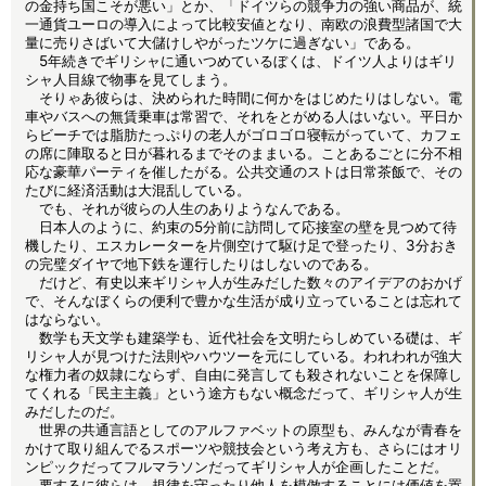
の金持ち国こそが悪い」とか、「ドイツらの競争力の強い商品が、統
一通貨ユーロの導入によって比較安値となり、南欧の浪費型諸国で大
量に売りさばいて大儲けしやがったツケに過ぎない」である。
5年続きでギリシャに通いつめているぼくは、ドイツ人よりはギリ
シャ人目線で物事を見てしまう。
そりゃあ彼らは、決められた時間に何かをはじめたりはしない。電
車やバスへの無賃乗車は常習で、それをとがめる人はいない。平日か
らビーチでは脂肪たっぷりの老人がゴロゴロ寝転がっていて、カフェ
の席に陣取ると日が暮れるまでそのままいる。ことあるごとに分不相
応な豪華パーティを催したがる。公共交通のストは日常茶飯で、その
たびに経済活動は大混乱している。
でも、それが彼らの人生のありようなんである。
日本人のように、約束の5分前に訪問して応接室の壁を見つめて待
機したり、エスカレーターを片側空けて駆け足で登ったり、3分おき
の完璧ダイヤで地下鉄を運行したりはしないのである。
だけど、有史以来ギリシャ人が生みだした数々のアイデアのおかげ
で、そんなぼくらの便利で豊かな生活が成り立っていることは忘れて
はならない。
数学も天文学も建築学も、近代社会を文明たらしめている礎は、ギ
リシャ人が見つけた法則やハウツーを元にしている。われわれが強大
な権力者の奴隷にならず、自由に発言しても殺されないことを保障し
てくれる「民主主義」という途方もない概念だって、ギリシャ人が生
みだしたのだ。
世界の共通言語としてのアルファベットの原型も、みんなが青春を
かけて取り組んでるスポーツや競技会という考え方も、さらにはオリ
ンピックだってフルマラソンだってギリシャ人が企画したことだ。
要するに彼らは、規律を守ったり他人を模倣することには価値を置