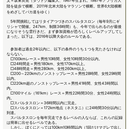
文＝坂東良晃（タウトク編集人、1967年生まれ。1987年アフリカ大
陸を徒歩で横断、2011年北米大陸をマラソンで横断。世界6大陸横断
をめざしてバカ道をゆく）
5年間挑戦してはリタイアつづきのスパルタスロン（毎年9月にギ
リシャで開催。247km、制限36時間）も、今年で出られるのが最後
になりそうな雲行きだ。まず参加資格が恐ろしくレベルアップしてし
まった。以下は、2016年以降大会のルールである。
参加者は過去2年以内に、以下の条件のうち１つを充たさなければ
ならない。
□100kmレース＝男性10時間、女性10時間30分以内。
□24時間走＝男性180km、女性170km以上。
□48時間走＝男性280km、女性260km以上。
□200～220kmのノンストップレース＝男性28時間、女性29時間
以内。
□220km超のノンストップレース＝男性41時間、女性43時間以
内。
□100マイル（161km）レース＝男性22時間30分、女性24時間以
内。
□スパルタスロン＝36時間以内に完走。
□スパルタスロン＝172km地点（ネスタニ）に24時間30分以内に
到達。
スパルタスロンを毎年完走できるレベルの人ならば、これらの記録
は簡単に出せるレベルである。
しかし、ぼくにとっては100km10時間以内（1回だけマグレで出し