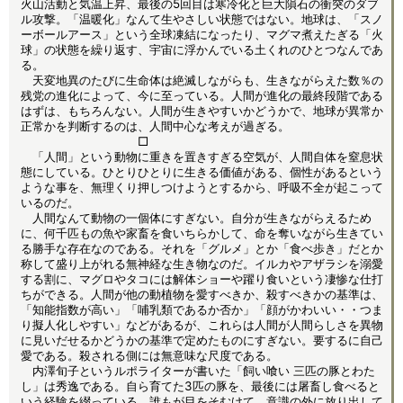
火山活動と気温上昇、最後の5回目は寒冷化と巨大隕石の衝突のダブ
ル攻撃。「温暖化」なんて生やさしい状態ではない。地球は、「スノ
ーボールアース」という全球凍結になったり、マグマ煮えたぎる「火
球」の状態を繰り返す、宇宙に浮かんでいる土くれのひとつなんであ
る。
天変地異のたびに生命体は絶滅しながらも、生きながらえた数％の
残党の進化によって、今に至っている。人間が進化の最終段階である
はずは、もちろんない。人間が生きやすいかどうかで、地球が異常か
正常かを判断するのは、人間中心な考えが過ぎる。
□
「人間」という動物に重きを置きすぎる空気が、人間自体を窒息状
態にしている。ひとりひとりに生きる価値がある、個性があるという
ような事を、無理くり押しつけようとするから、呼吸不全が起こって
いるのだ。
人間なんて動物の一個体にすぎない。自分が生きながらえるため
に、何千匹もの魚や家畜を食いちらかして、命を奪いながら生きてい
る勝手な存在なのである。それを「グルメ」とか「食べ歩き」だとか
称して盛り上がれる無神経な生き物なのだ。イルカやアザラシを溺愛
する割に、マグロやタコには解体ショーや躍り食いという凄惨な仕打
ちができる。人間が他の動植物を愛すべきか、殺すべきかの基準は、
「知能指数が高い」「哺乳類であるか否か」「顔がかわいい・・つま
り擬人化しやすい」などがあるが、これらは人間が人間らしさを異物
に見いだせるかどうかの基準で定めたものにすぎない。要するに自己
愛である。殺される側には無意味な尺度である。
内澤旬子というルポライターが書いた「飼い喰い 三匹の豚とわた
し」は秀逸である。自ら育てた3匹の豚を、最後には屠畜し食べると
いう経験を綴っている。誰もが目をそむけて、意識の外に放り出して