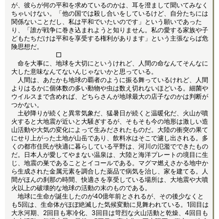
が、彼らが何の平和を求めているのかは、耳を澄まして聞いてみなく
ちゃいけない。「他の国では殺し合いをしているけど、自分たちには
関係ないことだし、私は平和でいたいのです」という願いであった
り、「誰が戦争に巻き込まれようと知りません。私の愛する家族や子
どもたちだけは平和を享受する権利があります」という主張ならば危
険思想だ。
□
命を大事に、地球を大切にというけれど、人間の命なんてそんなに
大した意味なんてないんじゃないかと思っている。
人間は、あたかも地球の覇者のように振る舞っているけれど、人間
よりはるかに個体数の多い動物や虫は数え切れないほどいる。細菌や
ウイルスまで含めれば、どちらさんが地球最大の店子なのかは判断が
つかない。
土砂降りが続くと異常気象だ、猛暑日が続くと温暖化だ、火山が噴
火すると大地震が近いと大騒ぎするが、そもそも今の地形は激しい造
山活動や大気の変化によって生みだされたものだ。大陸の衝突の果て
にせり上がった土地が山岳であり、飲料水はそこで濾し出される。多
くの都市住民が快適に暮らしている平野は、河川の氾濫でできたもの
だ。日本人が愛してやまない温泉は、大陸と海洋プレートの境目に生
じ、地震の巣であることとイコールである。マグマ燃えさかる地中か
ら生成された金属元素を調合した薬品で病気を治し、家を建てる。人
間がほんの刹那の時間、快適さを享受している場所は、大地震や大噴
火以上の破壊的な地球の活動の末のものである。
地球に生命が誕生したのが40億年前とされるが、その後少なくと
も5回は、生命体がほぼ絶滅した気候変動に見舞われている。1回目は
大氷河期、2回目も寒冷化、3回目は苛烈な火山活動と乾燥、4回目も