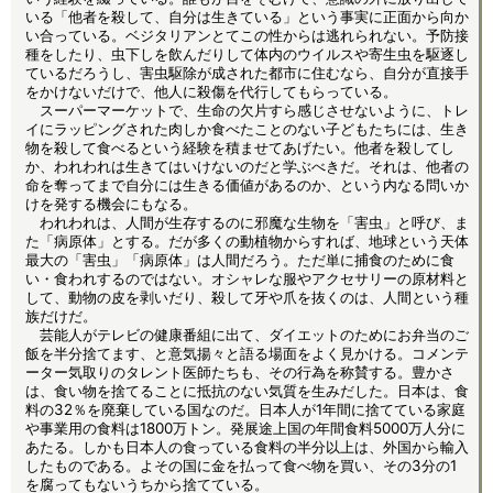
いる「他者を殺して、自分は生きている」という事実に正面から向か
い合っている。ベジタリアンとてこの性からは逃れられない。予防接
種をしたり、虫下しを飲んだりして体内のウイルスや寄生虫を駆逐し
ているだろうし、害虫駆除が成された都市に住むなら、自分が直接手
をかけないだけで、他人に殺傷を代行してもらっている。
スーパーマーケットで、生命の欠片すら感じさせないように、トレ
イにラッピングされた肉しか食べたことのない子どもたちには、生き
物を殺して食べるという経験を積ませてあげたい。他者を殺してし
か、われわれは生きてはいけないのだと学ぶべきだ。それは、他者の
命を奪ってまで自分には生きる価値があるのか、という内なる問いか
けを発する機会にもなる。
われわれは、人間が生存するのに邪魔な生物を「害虫」と呼び、ま
た「病原体」とする。だが多くの動植物からすれば、地球という天体
最大の「害虫」「病原体」は人間だろう。ただ単に捕食のために食
い・食われするのではない。オシャレな服やアクセサリーの原材料と
して、動物の皮を剥いだり、殺して牙や爪を抜くのは、人間という種
族だけだ。
芸能人がテレビの健康番組に出て、ダイエットのためにお弁当のご
飯を半分捨てます、と意気揚々と語る場面をよく見かける。コメンテ
ーター気取りのタレント医師たちも、その行為を称賛する。豊かさ
は、食い物を捨てることに抵抗のない気質を生みだした。日本は、食
料の32％を廃棄している国なのだ。日本人が1年間に捨てている家庭
や事業用の食料は1800万トン。発展途上国の年間食料5000万人分に
あたる。しかも日本人の食っている食料の半分以上は、外国から輸入
したものである。よその国に金を払って食べ物を買い、その3分の1
を腐ってもないうちから捨てている。