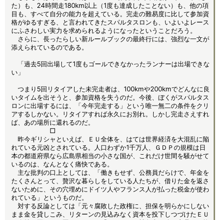
た）も、24時間走180km以上（1度も達成したことない）も、他の項
目も、すべて自分の能力を超えている。完走の難易度に比して参加資
格がゆるすぎる、と言われてきたスパルタスロンも、いよいよレース
にふさわしい実力を求められるようになったということだろう。
さらに、長ったらしい新ルールブックの最終行には、強烈な一文が
添えられているのである。
「過去5回出場して1度もゴールできなかったランナーは出場できな
い」
つまり5回リタイアした未完走者は、100kmや200kmでどんなに良
いタイムを出そうと、参加資格を失うのだ。今後、ぼくがスパルタス
ロンに出場するには、「今年完走する」という唯一無二の条件をクリ
アするしかない。リタイアすれば永久にお別れ。しかし完走さえすれ
ば、あの場所に還れるのだ。
□
昨今ギリシャといえば、ＥＵ全体を、はては世界経済を大混乱に陥
れている元凶とされている。人口わずか1千万人、ＧＤＰの規模は日
本の都道府県なら広島県相当の小さな国が、これだけ世間を騒がせて
いるのは、なんとなく痛快である。
主な批判の口上としては、「働きもせず、公務員だらけで、年金を
たくさんとって、贅沢な暮らしをしている人たちが、借りた金を返さ
ないために、その穴埋めにドイツ人やフランス人が払った税金が使わ
れている」というものだ。
対する反論としては「元々腐敗した政権に、担保を明らかにしない
まま金を貸しこみ、リターンの見込みなく資本を投下しつづけたＥＵ