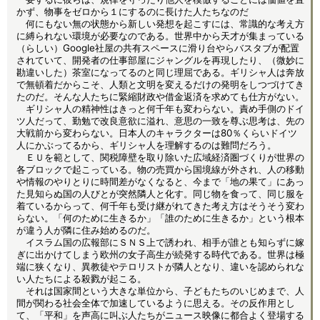
かず、物事をゼロから１にするのに長けた人たちなのだ
何にもない無の状態から新しい発想を起こすには、常識的な考え方
に縛られない環境が必要なのである。世界中から天才が集まっている
（らしい）Google社屋の共有スペースに滑り台やらバスタブが配置
されていて、開発者の仕事部屋にジャングルを再現したり、（微妙に
勘違いした）茶室になってるのと同じ理屈である。ギリシャ人は奔放
で無頓着だからこそ、人類と文明を変えるだけの発明をしつづけてき
たのだ。そんな人たちに緊縮財政や借金返済を求めても仕方がない。
ギリシャ人の精神性はきっと何千年も変わらない。責め手側のドイ
ツ人だって、勤勉で改良意欲に溢れ、意思の一致を尊ぶ思考は、先の
大戦前から変わらない。日本人のキャラクターは80％くらいドイツ
人にかぶってるから、ギリシャ人を理解するのは難問だろう。
ＥＵを範として、関税障壁を取り除いた広域経済圏づくりが世界の
各ブロックで起こっている。物の売買から国境線が外され、人の移動
や情報のやりとりに時間差がなくなると、今まで「地の果て」にあっ
た見知らぬ国の人びとが突然隣人と化す。同じ物を食って、同じ服を
着ているからって、何千年も受け継がれてきた考え方はそうそう変わ
らない。「何のために生きるか」「誰のために生きるか」という根本
が違う人が隣に住み始めるのだ。
イスラム国の広報部にＳＮＳ上で誘われ、相手が誰とも知らずに嫁
ぎに出かけてしまう欧州の女子高生が続発する時代である。世界は極
端に狭くなり、異教徒やテロリストが隣人となり、違いを認められな
い人たちによる殺戮が起こる。
それは国家間という大きな単位から、子どもたちのいじめまで、人
間が関わる社会全体で加速しているように思える。その反作用とし
て、「平和」を声高に叫ぶ人たちがニュース映像に都合よく登場する