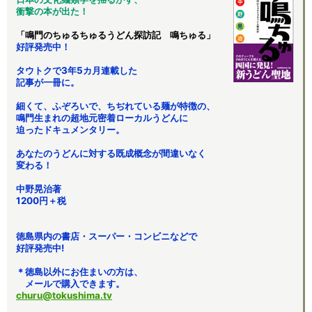
衝撃の本が出た！
「鳴門のちゅるちゅるうどん探訪記 鳴ちゅる」
好評発売中！
タウトクで3年5カ月連載した
記事が一冊に。
細くて、ふぞろいで、ちぢれている麺が特徴の、
鳴門生まれの超地元密着ローカルうどんに
迫ったドキュメンタリー。
あなたのうどんに対する既成概念が間違いなく
変わる！
中野晃治著
1200円＋税
徳島県内の書店・スーパー・コンビニなどで
好評発売中!
＊徳島以外にお住まいの方は、
メールで購入できます。
churu@tokushima.tv