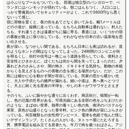
は小ぶりなプールもついている。 部屋は独立型のバンガローで、ベ
ランダにはハンモックが揺れている。朝ごはんもつく。 入口にはし
っかり警備員がいてセキュリティーがよく、これで3600円なら悪く
ないって感じ。
宿に荷物を置くと、夜の街をあてどなく歩いてみる。幅1メートルほ
どの小道が、縦横に走っている。もちろん自動車は通れない。村人た
ちも、すれ違うときは遠慮がちに脇に寄る。裏道には、いくつかの宿
の看板が路上に張り出している。それがなぜか日本の古い温泉地を思
い出させる。
夜が深い。なつかしい闇である。もちろん日本にも夜は訪れるが、昔
のようなホントの闇はなくなってしまった。24時間のコンビニが街
を明るくし、街灯や信号は一晩じゅう道路を照らしている。便利さと
安全性とひきかえに、ぼくたちは街から闇を失ってしまったのだ。夕
暮れどきのさみしさや、闇の怖さ、ドキドキする気持ち。動物の本能
からくる見えざるものへの畏敬の念を感じる場所がない。だが、この
島には確かに心を動かす闇が存在している。民家の窓から暖かい光
と、大人や子供たちの嬌声が漏れる。細い小道は、奥へ奥へとつづ
く。天上に鈍く光る星座の半球を、やしの木々がワサワサとさえぎ
る。
そのうち、ふいに賑やかな通りに出くわす。商店街だ。暗闇が一転
し、色の氾濫の世界がある。可視光線にある全部の色をぶちまけたか
のような、まばゆい世界。熱帯の毒々しい色の魚、南洋のパステルな
果実、原色が山盛りとなった香辛料。ピンク色の豚肉が宙にぶらさが
っている。何百種類もの女性用ワンピース、電球を色紙で包んだ怪し
いデザインランプ。たくさんの人がいる。タトゥー屋にたむろする
男、携帯電話を組み立てる若者たち、牛刀で肉を裁つおばさん。アジ