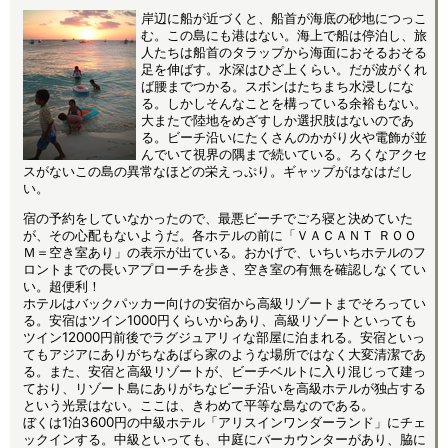
岸辺に船が近づくと、船首が海底の砂地につっこ
む。この島にも港はない。海上で船は停泊し、旅
人たちは船首のタラップから海面におそるおそる
足を伸ばす。水深はひざ上くらい。だが波がくれ
ば腰までつかる。スボンはたちまち水浸しにな
る。しかしそんなことを構っている余裕もない。
大またで陸地をめざすしか選択肢はないのであ
る。ビーチ沿いにたくさんのかがり火や電飾が並
んでいて視界の隅まで続いている。ろくなアクセ
スがないこの島の異常なほどの栄えっぷり。ギャップがはなはだし
い。
宿の予約をしていなかったので、最悪ビーチでごろ寝と決めていた
が、その心配もないようだ。各ホテルの前に「ＶＡＣＡＮＴ ＲＯＯ
Ｍ＝空き室あり」の表示が出ている。おかげで、いちいちホテルのフ
ロントまでの長いアプローチを歩き、空き室の有無を確認しなくてい
い。超便利！
ホテルはバックパッカー向けの安宿から高級リゾートまでそろってい
る。安宿はツイン1000円くらいからあり、高級リゾートといっても
ツイン12000円前後でラグジュアリィな部屋に泊まれる。安宿といっ
てもアジアにありがちなあばら家のような場所ではなく大変清潔であ
る。また、安宿と高級リゾートが、ビーチベルトに入り混じって建っ
ており、リゾート島にありがちなビーチ沿いを高級ホテルが独占する
という光景はない。ここは、きわめて平等な島なのである。
ぼくは1泊3600円の中級ホテル「アリスインワンダーランド」にチェ
ックインする。中級といっても、中庭にバーカウンターがあり、脇に