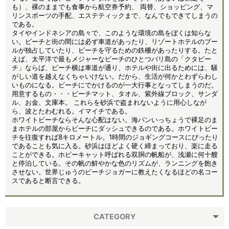
も）、裸のままでも食事から航空券予約、 両替、ショッピング、マ
リンスポーツの手配、エステティックまで、なんでもできてしまうの
である。
タイやインドネシアの島々で、このような環境の島をぼくは知らな
い。ビーチと街の間には必ず車道があったり、リゾートホテルのプー
ルが独占していたり、ビーチを守るための鉄柵があったりする。たと
えば、太平洋で最もメジャーなビーチのひとつバリ島の「クタビー
チ」ならば、ビーチ横は車道が通り、ホテルや街に出るためには、騒
がしい道を越えなくちゃいけない。だから、生活が何かとわずらわし
いものになる。ビーチにでかけるのが一大行事となってしまうのだ。
用意するもの・・・ビーチマット、タオル、紫外線ブロック、サンダ
ル、お金、文庫本。 これらを砂浜で盗まれないように用心しなが
ら、波とたわむれる。イマイチである。
ホワイトビーチならそんな心配はない。海パンいっちょうで裸足のま
まホテルの部屋からビーチにダッシュできるのである。ホワイトビー
チを往復すれば8キロメートル。1時間のジョギングコースにぴったり
であることも気に入る。砂浜はほどよく硬く締まっており、楽に走る
ことができる。ホビーキャット呼ばれる双胴の帆船が、浅瀬に何十艘
と停泊している。その帆の鮮やかな色のリズムが、ランニングを飽き
させない。世界じゅうのビーチジョガーに教えたくなるほどの名コー
スであると断言できる。
CATEGORY