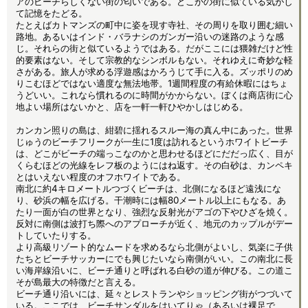
アのビーチらしくない街の匂いである。どこかの街に似ている気がし
て記憶をたどる。
たとえばカトマンズの町中に姿を現す寺社、その周りを取り囲む細い
路地。あるいはインド・バラナシのガンガー沿いの迷路のような感
じ。それらの街と似ているようではある。だがここには猥雑だけど性
的要素はない。そして宗教的なシンボルもない。それゆえに奇妙な軽
さがある。旅人が求める浮遊感はかろうじて手に入る。ズッポリのめ
りこむほどではない適度な無法地帯。1週間程度の有給休暇にはちょ
うどいい。これなら慣れるのに時間がかからない。ぼくは商店街に心
地よい場所はないかと、店を一軒一軒ひやかしはじめる。
カンカン照りの島は、紺碧に揺れるスルー海の真ん中にあった。世界
じゅうのビーチフリークが一生に1度は訪れるというホワイトビーチ
は、どこがビーチの端っこなのかと思わせるほどにだだっ広く、目が
くらむほどの光線をレフ板のようにはね返す。その白砂は、カンペキ
とはいえない程度のオフホワイトである。
南北に約4キロメートルつづくビーチは、北側になるほど遠浅にな
り、砂浜の幅を広げる。干潮時には幅80メートル以上にもなる。あ
たり一面が白の世界となり、強烈な反射光がアゴの下やひざを焼く。
反対に南側は波打ち際へのアプローチが近く、地元のカップルがデー
トしていたりする。
より高級リゾート的なムードを求めるなら北側がよいし、気楽に子供
たちとビーチサッカーにでも興じたいなら南側がいい。この南北に長
い海岸線沿いに、ビーチ通りと呼ばれる白砂の道が伸びる。この道こ
そが島最大の特徴だと言える。
ビーチ通り沿いには、延々とレストランやショッピング街がつづいて
いる。ここでは、ビーチサンダルをはいてりゃ（あるいは裸足で