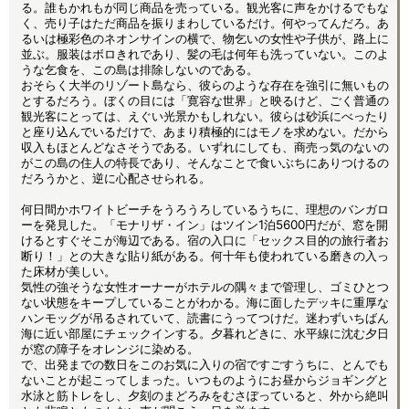
る。誰もかれもが同じ商品を売っている。観光客に声をかけるでもな
く、売り子はただ商品を振りまわしているだけ。何やってんだろ。あ
るいは極彩色のネオンサインの横で、物乞いの女性や子供が、路上に
並ぶ。服装はボロきれであり、髪の毛は何年も洗っていない。このよ
うな乞食を、この島は排除しないのである。
おそらく大半のリゾート島なら、彼らのような存在を強引に無いもの
とするだろう。ぼくの目には「寛容な世界」と映るけど、ごく普通の
観光客にとっては、えぐい光景かもしれない。彼らは砂浜にべったり
と座り込んでいるだけで、あまり積極的にはモノを求めない。だから
収入もほとんどなさそうである。いずれにしても、商売っ気のないの
がこの島の住人の特長であり、そんなことで食いぶちにありつけるの
だろうかと、逆に心配させられる。
何日間かホワイトビーチをうろうろしているうちに、理想のバンガロ
ーを発見した。「モナリザ・イン」はツイン1泊5600円だが、窓を開
けるとすぐそこが海辺である。宿の入口に「セックス目的の旅行者お
断り！」との大きな貼り紙がある。何十年も使われている磨きの入っ
た床材が美しい。
気性の強そうな女性オーナーがホテルの隅々まで管理し、ゴミひとつ
ない状態をキープしていることがわかる。海に面したデッキに重厚な
ハンモッグが吊るされていて、読書にうってつけだ。迷わずいちばん
海に近い部屋にチェックインする。夕暮れどきに、水平線に沈む夕日
が窓の障子をオレンジに染める。
で、出発までの数日をこのお気に入りの宿ですごすうちに、とんでも
ないことが起こってしまった。いつものようにお昼からジョギングと
水泳と筋トレをし、夕刻のまどろみをむさぼっていると、外から絶叫