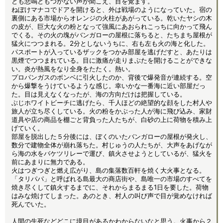
とも悲鳴ともつかない声が聞こえ、目を覚ます。
ねぼけマナコでドアを開けると、外は戦場のようになっていた。宿の
裏側にある市場からオレンジの火柱があがっている。乾いたヤシの木
の皮が、巨大な火の粉となって強風にあおられこっちに向かって飛ん
でくる。その火の塊がバンガローの屋根に落ちると、たちまち屋根が
猛火につつまれる。2分としないうちに、右も左も火の海と化した。
パスポートが入っているザックをつかみ部屋を逃げだすと、あたりは
黒煙でつつまれている。目に激痛が走りまぶたを開けることができな
い。炎が熱風をなり全身をたたく。熱い。
プロパンガスのボンベに引火したのか、背後で爆発音が連続する。空
から爆撃をうけているような感じ。幸いかな一番海に近い部屋だっ
た。目は見えなくなったが、海の方向だけは把握している。
ぶじホワイトビーチに逃げたら、千人ほどの絶望的な顔をした村人や
旅人が立ち尽くしている。火の粉をかぶった人が海に飛び込み、家財
道具や店の商品を棚ごと背負った人たちが、白砂の上に荷物を積み上
げていく。
部屋を脱出した５分後には、ぼくのいたバンガローの屋根が発火し、
数分で建物全体が崩れ落ちた。村じゅうの人たちが、大声をあげなが
ら海の水をバケツリレーで運び、鎮火させようとしているが、猛火を
前にあまりに無力である。
火はつぎつぎと燃え広がり、島の集落数百軒を焼く大火事となる。
「タリパパ」と呼ばれる島最大の商店街や、島唯一の市場のすべてを
焼き尽くして鎮火するまでに、それからまるまる1日を要した。荷物
はみな焼けてしまった。あのとき、村人の叫び声で目が覚めなければ
死んでいた。
人間の生死などどこに境目があるかわからないなと思う。火事から２