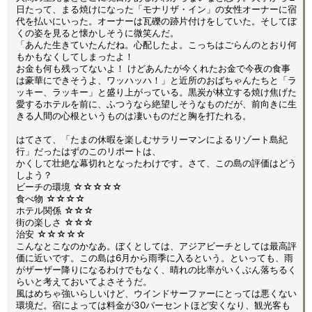
日たって、まる焼けになった「モナリザ・イン」の女性オーナーに宿
代を払いにいった。オーナーは瓦礫の跡片付けをしていた。そしてぼ
くの姿を見ると懐かしそうに微笑んだ。
「あんた生きていたんだね。心配したよ。こっちはごらんのとおり何
もかもなくしてしまったよ！
お金も何も残ってないよ！ けどあんたが今くれたお金で今夜の食事
は豪華にできそうよ、ワッハッハ！」と近所のおばちゃんたちと「ラ
ッキー、ラッキー」と盛り上がっている。黒炭が林立する焼け焦げた
愛するホテルを前に、ふつうなら絶望しそうなものだが、前向きに生
きる人間の心根というものは凄いものだと胸を打たれる。
はてさて、「たまの休暇を楽しむサラリーマンによるリゾート島紀
行」だったはずのこのリポートは、
かくして壮絶な幕切れとなったわけです。さて、この島の評価はどう
しよう？
ビーチの環境 ☆☆☆☆☆
食べ物 ☆☆☆☆
ホテル関係 ☆☆☆
街の楽しさ ☆☆☆
治安 ☆☆☆☆☆
こんなとこなのかなあ。ぼくとしては、アジアビーチとしては最高評
価に近いです。この島は6月から雨季に入るという。といっても、雨
がザーザー降りになるわけでもなく、晴れの比率がいくぶん落ちるく
らいと考えておいてよさそうだ。
風はめちゃ強いらしいけど、ウインドサーファーにとっては悪くない
環境だ。宿によっては料金が30パーセントほど安くなり、観光客も