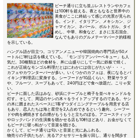
ビーチ通りに立ち並ぶレストランやカフェ
は100軒を超える。夜ともなると世界中の
美食がここに終結って感じの光景が見られ
る。インド、イタリアン、メキシカン、ジ
ャマイカン、ネパール、ポルトガル、タイ
めし、中華、和食など、まさに玉石混合、
なんでもありのグルメテーマパーク的様相
を示している。
ハングル語が目立つ。コリアンメニューや韓国焼肉の専門店が50メ
ートルに1軒は店を構えている。「モンゴリアンバーベキュー」も人
気だ。30種類ほどの食材を、丼に山盛りにして一気に鉄板で焼く。
これが正統なモンゴル料理だとはにわかには信じがたいが・・・。
カフェやカウンターバーが多い。いくつかのカフェは、夜になるとバ
イキング料理店に変身する。シーフードが10品くらい、野菜サラダ
や、フルーツ、スープもあって、240円ほどで食べ放題だ。こりゃ安
い。
ビーチに面した店はみな、砂浜にテーブルと椅子を並べキャンドルを
灯す。そして、周辺のヤシの木々をライトアップするのである。ヤシ
の木に囲まれたスペースに1客ずつダイニングテーブルを用意する店
もあり、恋人たちは海と星空を2人占めできるという趣向。シーフー
ドや肉を網焼きする白煙がもうもうと立ちのぼる。アコースティック
やロックバンドの生演奏を聴かせる店も10軒ほどあり、お金がなくて
もビーチに寝っ転がって音楽を聴ける。
かくして、ビーチ通りは匂いと音楽と光にあふれる。
物売りの子供たちが、光るアクセサリーを振り回し、通りを闊歩す