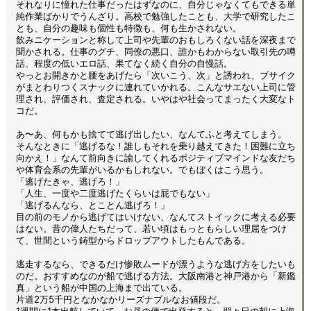
それなりに憧れた仕事だったはずなのに、自分じゃなくてもできる単
純作業ばかりでうんざり。高校で勉強したことも、大学で研究したこ
とも、自分の趣味も個性も特徴も、何も生かされない。
飲みニケーションと称して上司や先輩のおもしろくない話を深夜まで
聞かされる。仕事のグチ、同僚の悪口、誰かもわからない取引先の噂
話、程度の低いエロ話、果てなく続く自分の自慢話。
やっとお開きかと腰をあげたら「次いこう、次」と誘われ、ブサイク
がまとわりつくスナックに連れていかれる。こんなサエない上司に管
理され、評価され、査定される。いやはや社会ってまったく大変なト
コだ。
あ〜あ、何もかも捨てて逃げ出したい、なんてふと考えてしまう。
そんなときに「逃げるな！誰しもそれを乗り越えてきた！困難に立ち
向かえ！」なんて前向きに諭してくれるポジティブマインドな友だち
や体育会系の先輩がいるかもしれない。でもぼくはこう思う。
「逃げたきゃ、逃げろ！」
「人生、一度や二度逃げたくらいは屁でもない」
「逃げるんなら、とことん逃げろ！」
目の前のモノから逃げてはいけない、なんてストイックに考える必要
はない。昔の偉人たちだって、若い頃はもっともらしい理屈をつけ
て、世間という鋳型からドロップアウトしたもんである。
逃走するなら、できるだけ惨敗ムードが漂うような逃げ方をしたいも
のだ。おすすめなのが船で逃げる方法。大阪南港と神戸港から「新鑑
真」という船が中国の上海まで出ている。
片道2万5千円となかなかリーズナブルなお値段だ。