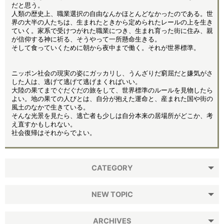
だと思う。
人類の歴史上、職業選択の自由なんかほとんどなかったのである。世
界の大半の人たちは、生まれたときから定められたレールの上を生き
ていく。家系で受けつがれた職業につき、生まれ育った街に住み、親
が信仰する神に祈る、そうやって一所懸命生きる。
そして食っていくために朝から夜中まで働く。それが世界標準。
ニッポン社会の現実の姿にガッカリし、うんざりだ窮屈だと嫌気がさ
した人は、逃げて逃げて逃げまくればいい。
大陸の果てまでぐだぐだの旅をして、世界標準のルールを見物したら
よい。地の果ての人びとは、自分が抱えた運命と、産まれた国や街の
風土のなかで生きている。
そんな光景を見たら、逃亡者も少しは自分本来の居場所がどこか、考
え直すかもしれない。
社会復帰はそれからでよい。
CATEGORY
NEW TOPIC
ARCHIVES