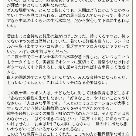
が渾然一体となって美味なものだ。
どんな場所でも、どんなに貧しくても、人間はどうにかこうにかやっ
ていくすべを見つけられる。日本の最下流なんていったって、南アジ
アなら中流の上くらいの生活水準だ。だから安心して下流に生きれば
いい。
昔はもっと金持ちと貧乏の差がはげしかった。持ってるヤツと、持っ
てないヤツの差は歴然としていた。着ている洋服も違うし、ランドセ
ルから取り出すフデバコも違う。貧乏すぎてフロ入れないヤツだって
いた。わずか20年前はそうだった。
ここ数十年でニッポン全体の生活水準が急上昇した。どいつもこいつ
もケータイもって、美容室でオシャレに髪切って、音楽やりたければ
ギターなんてすぐ買えるし、走り屋やりたければ中古車買って改造で
きる。
白人の国以外でこんな国ほとんどない。みんな金持ちになったんだ。
もういいじゃねえか、これ以上リッチになる必要はない。
この数十年ニッポン人は、子どもたちに対して社会教育をほどこさず
「あなたの個性を生かしなさい」「好きなこと、やりたいことをやり
なさい」「人はみな平等です」「人とのコミュニケーションが大事で
す」などという甘い幻想教育ばかりをやりすぎたのである。
戦争を経験したぼくの祖母・祖父の世代の人たちは、そんなことは言
わなかった。「はやく働きに出なさい」「親方（上司）に逆らっては
いけません」「お金は1円でも大事にしなさい」「世の中に出たら悪
いヤツがいっぱいいるからダマされるな」。
このような教育をほどこしてくれた。こっちの方が世界標準な考え方