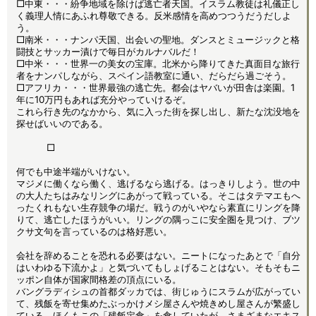
□中東・・・紛争地域を除けば逃亡者天国。イスラム教徒は礼儀正し
く義理人情にあふれ尊敬できる。反米感情を高めつつうだうだしよ
う。
□南米・・・ナンパ天国、出会いの聖地。ダンスとミュージックと格
闘技とサッカー漬けで毎日がカルナバルだ！
□中米・・・世界一の美女の宝庫。北米から降りてきた真面目な旅行
者をナンパしながら、スペイン語教室に通い、だらだら過ごそう。
□アフリカ・・・世界最強の逃亡先。都会はヤバいが田舎は楽園。1
年に10万円もあれば充分やっていけるぞ。
これら行き先のなかから、気に入った街を探し出し、新たな沈没地を
探せばいいのである。
□
何でも中途半端がいけない。
マジメに働くなら働く、逃げるなら逃げる。はっきりしよう。世の中
の大人たちはみなリングにあがって戦っている。そこはタテマエもへ
ったくれもない生存競争の場だ。戦うのがいやなら素直にリングを降
りて、逃亡したほうがいい。リングの隅っこに安全圏を見つけ、ブツ
クサ文句を言っているのは格好悪い。
会社を辞めることを恐れる必要はない。ニートになったあとで「自分
はいわゆる下流かよ」と気づいてもしょげることはない。そもそもニ
ッポン自体が国家間格差の頂点にいる。
バングラディシュの首都ダッカでは、街じゅうにスラムが広がってい
て、残飯を寄せ集めたぶっかけメシ屋さんや焼きめし屋さんが繁盛し
ている。ほくもこの「残飯定食」を食していたが、さまざまなエキス