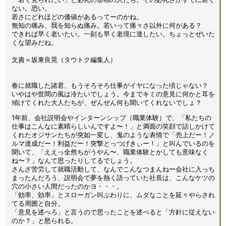
ない。恐い。
若さにどれほどの価値があるってーのかね。
無知の痛み、我を知らぬ痛み。若いって痛々さ以外に何がある？
できれば早く老いたい。一刻も早く老境に達したい。ちょっとぜいた
くな望みだね。
文責＝坂東良晃（タウトク編集人）
春に就職した諸君、もうそろそろ仕事がイヤになった頃じゃない？
いやはや世間の風は冷たいでしょう。今までキミの意見に何かと耳を
傾けてくれた大人たちが、ぜんぜん何も聞いてくれないでしょ？
1年前、会社説明会やインターンシップ（職業体験）で、「私たちの
仕事はこんなに素晴らしいんですよ〜！」と満面の笑顔で話しかけて
くれたオジサンたちが突如一変し、鬼のような表情で「売上だー！ノ
ルマ達成だー！利益だー！突撃とっつげきぃー！」と叫んでいるのを
聞いて、「ええっ全然ちがうやん〜、職業体験とかしても意味なく
ね〜？」なんて思ったりしてるでしょう。
さんざ苦労して就職活動して、なんでこんなつまんねー会社に入っち
まったんだろう、説明会で夢を熱く語っていた社長は、こんなケツの
穴の小さい人間だったのかヨ・・・。
「効率、効率」とスローガン叫ぶわりに、ムダなことを延々やらされ
てる周囲と自分。
「意見を述べろ」と言うので思ったことを述べると「方針に従えない
のか？」と怒られる。