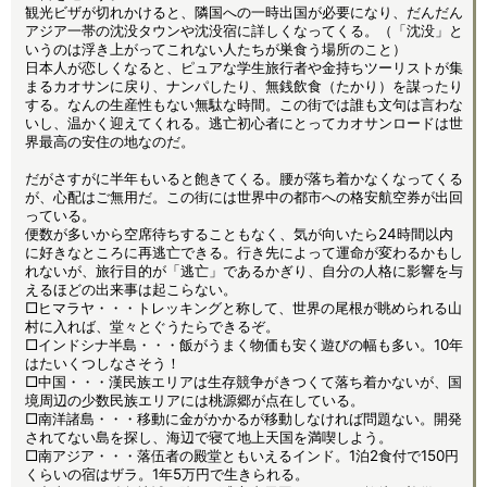
観光ビザが切れかけると、隣国への一時出国が必要になり、だんだん
アジア一帯の沈没タウンや沈没宿に詳しくなってくる。（「沈没」と
いうのは浮き上がってこれない人たちが巣食う場所のこと）
日本人が恋しくなると、ピュアな学生旅行者や金持ちツーリストが集
まるカオサンに戻り、ナンパしたり、無銭飲食（たかり）を謀ったり
する。なんの生産性もない無駄な時間。この街では誰も文句は言わな
いし、温かく迎えてくれる。逃亡初心者にとってカオサンロードは世
界最高の安住の地なのだ。
だがさすがに半年もいると飽きてくる。腰が落ち着かなくなってくる
が、心配はご無用だ。この街には世界中の都市への格安航空券が出回
っている。
便数が多いから空席待ちすることもなく、気が向いたら24時間以内
に好きなところに再逃亡できる。行き先によって運命が変わるかもし
れないが、旅行目的が「逃亡」であるかぎり、自分の人格に影響を与
えるほどの出来事は起こらない。
□ヒマラヤ・・・トレッキングと称して、世界の尾根が眺められる山
村に入れば、堂々とぐうたらできるぞ。
□インドシナ半島・・・飯がうまく物価も安く遊びの幅も多い。10年
はたいくつしなさそう！
□中国・・・漢民族エリアは生存競争がきつくて落ち着かないが、国
境周辺の少数民族エリアには桃源郷が点在している。
□南洋諸島・・・移動に金がかかるが移動しなければ問題ない。開発
されてない島を探し、海辺で寝て地上天国を満喫しよう。
□南アジア・・・落伍者の殿堂ともいえるインド。1泊2食付で150円
くらいの宿はザラ。1年5万円で生きられる。