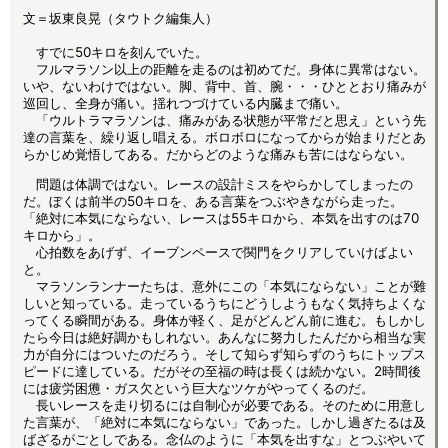
文＝坂東良晃（タウトク編集人）
すでに50キロを刻んでいた。
フルマラソン以上の距離を走るのは初めてだ。身体に異常はない。
いや、ないわけではない。脚、背中、首、腕・・・ひととおり痛みが
巡回し、全身が痛い。揺れつづけている内臓まで痛い。
「ウルトラマラソンは、痛みがある状態が平常だと思え」という先
達の言葉を、繰り返し唱える。ボロボロになってからが始まりだとあ
らかじめ覚悟してある。だからどのような痛みも苦にはならない。
問題は体調ではない。レースの設計ミスをやらかしてしまったの
だ。ぼくは前半の50キロを、ある言葉をつぶやきながら走った。
「絶対に本気にならない、レースは55キロから、本気を出すのは70
キロから」。
心拍数をあげず、イーブンペースで関門をクリアしていけばよい
と。
マラソンランナーたちは、意外にこの「本気にならない」ことが難
しいと知っている。走っているうちにどうしようもなく気持ちよくな
ってくる瞬間がある。身体が軽く、足がどんどん前に進む。もしかし
たら今日は絶好調かもしれない。あんなに努力したんだから相当な実
力が自分にはついたのだろう。そして知らず知らずのうちにトップス
ピードに達している。だがその至福の時は長くは続かない。2時間後
には疲労困憊・ガス欠という巨大なツケがやってくるのだ。
長いレースを走り切るには自制心が必要である。そのために用意し
た言葉が、「絶対に本気にならない」であった。しかし過ぎたるは及
ばざるがごとしである。念仏のように「本気を出すな」とつぶやいて