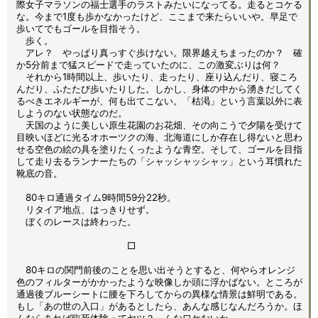
際女子マラソンの福士選手のラストみたいになってる。走るとコケる
な。今まで1度も歩かなかったけど、ここまで来たらいいや。早足で
歩いてでもゴールを目指そう。
歩く。
アレ？ やっぱり真っすぐ歩けない。限界越えちまったのか？ 確
か5分前まで猛スピードで走っていたのに、この激変ぶりは何？
それから1時間以上、歩いたり、走ったり、座り込んだり、寝ころ
んだり、ふたたび歩いたりした。しかし、身体の中から湧きだしてく
るべきエネルギーが、何も出てこない。「枯渇」という言葉以外に表
しようのない状態なのだ。
天国のように美しい原生花園のお花畑、その向こうで夕陽を受けて
目映いほどに光るオホーツクの海、北海道にしか存在し得ないと思わ
せる空色の絵の具を塗りたくったような青空。そして、ゴールを目指
して走り去るランナーたちの「シャッシャッシャッ」という耳慣れた
靴底の音。
80キロ通過タイム9時間59分22秒。
リタイア地点、はっきりせず。
ぼくのレースは終わった。
□
80キロの関門前後のことを思い出そうとすると、何やらオレンジ
色のフィルターがかかったような映像しか頭に浮かばない。ところが
通過後ブルーシートに腰を下ろしてからの異様な情景は鮮明である。
もし「あの世の入口」があるとしたら、あんな感じなんだろうか。ほ