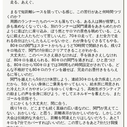
走る。あえぐ。
まるで短距離レースを競っている感じ。この苦行があと何時間つづ
くのか？
周囲のランナーたちのペースも落ちている。ある人は脚が痙攣し１
歩も進めなくなっている。別のランナーは関門通過をあきらめたかの
ように道ばたに座り込み、ぼう然とサロマの景色を眺めている。こん
なに鍛えた人たちだって苦しいんだ。70キロ走って、まだ全力で走
れる自分はたいしたもんじゃないかと、わが身をなぐさるてもやる。
80キロの関門はスタートからちょうど10時間で閉鎖される。残り2
キロ地点で、関門の1分前にクリアできることがわかる。
大丈夫だ。このペースさえ崩さなければ、手を抜きさえしなけれ
ば、80キロを越えられる。80キロの関門を過ぎれば、ひと息つけ
る。80キロから100キロまでは3時間もの時間設定がされている。ど
んな不格好でも80キロのラインを越せば、完走のお墨付きをもらえ
るに等しいのだ。
関門を越えたら5分だけ休憩しよう。連続30キロも全力疾走したの
だから、5分くらい身体にご褒美をやってもいい。給水所に用意され
た冷えたスイカやオレンジをゆっくり食べよう。高校生ボランティア
の励ましの声を全身に浴びよう。そしてエネルギーを蓄えたら、また
ゴールを目指そう。
とにかくもう大丈夫だ、間に合う。
残り1キロ。どこまでも続く直線の広い道なのに、関門が見えてこ
ない。おかしいな、と思う。距離表示がおかしいのかな。しかしこの
大会は伝統的な大会だし、距離を間違えたりはしないだろう。あと1
キロを7分でカバーすればいいのだ。この苦しさをあと7分だけ我慢