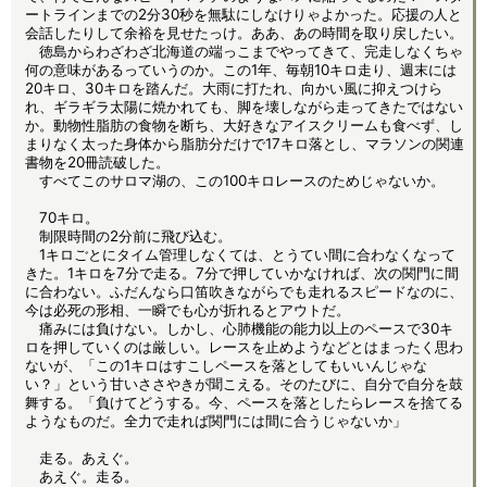
ートラインまでの2分30秒を無駄にしなけりゃよかった。応援の人と
会話したりして余裕を見せたっけ。ああ、あの時間を取り戻したい。
徳島からわざわざ北海道の端っこまでやってきて、完走しなくちゃ
何の意味があるっていうのか。この1年、毎朝10キロ走り、週末には
20キロ、30キロを踏んだ。大雨に打たれ、向かい風に抑えつけら
れ、ギラギラ太陽に焼かれても、脚を壊しながら走ってきたではない
か。動物性脂肪の食物を断ち、大好きなアイスクリームも食べず、し
まりなく太った身体から脂肪分だけで17キロ落とし、マラソンの関連
書物を20冊読破した。
すべてこのサロマ湖の、この100キロレースのためじゃないか。
70キロ。
制限時間の2分前に飛び込む。
1キロごとにタイム管理しなくては、とうてい間に合わなくなって
きた。1キロを7分で走る。7分で押していかなければ、次の関門に間
に合わない。ふだんなら口笛吹きながらでも走れるスピードなのに、
今は必死の形相、一瞬でも心が折れるとアウトだ。
痛みには負けない。しかし、心肺機能の能力以上のペースで30キ
ロを押していくのは厳しい。レースを止めようなどとはまったく思わ
ないが、「この1キロはすこしペースを落としてもいいんじゃな
い？」という甘いささやきが聞こえる。そのたびに、自分で自分を鼓
舞する。「負けてどうする。今、ペースを落としたらレースを捨てる
ようなものだ。全力で走れば関門には間に合うじゃないか」
走る。あえぐ。
あえぐ。走る。