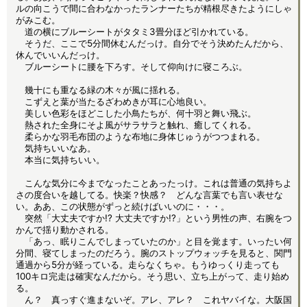
ルの向こうで間に合わなかったランナーたちが精根尽きたようにしゃ
がみこむ。
道の横にブルーシートがタタミ3畳分ほど引かれている。
そうだ、ここで5分間休むんだっけ。自分でそう決めたんだから、
休んでいいんだっけ。
ブルーシートに腰を下ろす。そして仰向けに寝ころぶ。
幾十にも重なる緑の木々が風に揺れる。
こずえと葉が当たるざわめきが耳に心地良い。
美しい色彩をほどこした小鳥たちが、何十羽と舞い飛ぶ。
熱された全身にそよ風がサラサラと触れ、癒してくれる。
柔らかな羽毛布団のような布地に身体じゅうがつつまれる。
気持ちいいなあ。
本当に気持ちいい。
こんな気分に今までなったことあったっけ。これは普通の気持ちよ
さの度合いを越してる。快楽？快感？ どんな言葉でも言い表せな
い。ああ、この状態がずっと続けばいいのに・・・。
突然「大丈夫ですか!? 大丈夫ですか!?」という男性の声、右腕をつ
かんで揺り動かされる。
「あっ、眠りこんでしまっていたのか」と目を覚ます。いったい何
分間、寝てしまったのだろう。腕のストップウォッチを見ると、関門
通過から5分が経っている。走らなくちゃ。もうゆっくり走っても
100キロ完走は確実なんだから。そう思い、立ち上がって、走り始め
る。
ん？ 真っすぐ進まないぞ。アレ、アレ？ これヤバイな。大阪国