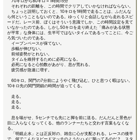
70キロから80キロ＝1時間15分
それぞれの距離を、この時間でクリアしていかなければならない。
ちょっと説明しておくと、10キロを1時間で走ることは、ふだんな
ら何ということもないのである。ゆっくりと会話しながら走れるスピ
ードだ。レース前、ぼくはそういう意識でしか、この時間設定を見て
いなかったのである。しかし50キロを走り終えた「痛みがある状態
が平常」な身体には、生半可ではないタイムであるってことに、今ご
ろ気づいたのである。
イーブンペースが保てない。
歩幅が伸びない。
前傾姿勢がとれない。
タイムを維持するために必死になる。
必死になると心拍数があがり、息が荒れる。
疲労感が急速に増す。
60キロ。関門の7分前にようやく飛び込む。ひと息つく暇はない。
10キロ先の関門閉鎖の時間が迫ってくる。
走る。
走る。
走る。
息を喘がせ、5センチでも先にと脚を前に送る。だんだんと景色が
目に入らなくなってくる。他のランナーたちと交わす言葉もなくな
る。
「明鏡止水」とは正反対の、雑念に心が支配される。レースの後半
で、何でこんなスピードマッチのようなハメに陥ってるのだ？ スタ