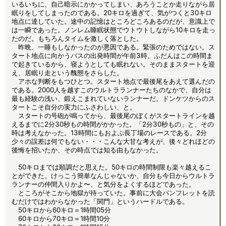
いるいちに、自己暗示にかかってしまい、あろうことか走りながら居
眠りをしてしまったのである。20キロを過ぎて、気がつくと30キロ
地点に達していた。途中の記憶はところどころあるのだが、意識上で
は一瞬であった。ノンレム睡眠状態でウトウトしながら10キロを走っ
たのだ。もちろんタイムを激しく落とした。
昨晩、一睡もしなかったのが悪因である。緊張のためではない。ス
タート地点に向かうバスの出発時間が午前3時。ふだんはこの時間ま
で起きているから、寝ようとしても眠れない。そのままスタートを迎
え、居眠り走という醜態をさらした。
アホな判断をもつひとつ。スタート地点で最後尾をあえて選んだの
である。2000人を越すこのウルトラランナーたちのなかで、自分は
最も経験の浅い、鍛えこまれていないランナーだ。ドンケツからのス
タートこそ自分の実力にふさわしい、と。
スタートの号砲が鳴ってから、最後尾のぼくがスタートラインを越
えるまでに2分30秒もの時間がかかった。「2分30秒もの」と、その
時は考えなかった。13時間にもおよぶ長丁場のレースである。2分
少々の誤差は何でもない・・・こんな大甘な考えが、後々どれほどの
後悔を招いたか、その時点では知る由もなかった。
50キロまでは順調だと思えた。50キロの時間制限も楽々越えるこ
とができた。けっこう簡単なんじゃないか、自分も今日からウルトラ
ランナーの仲間入りかよ〜、と気分をよくするほどであった。
ところがそこから地獄が待っていた。事前に大会パンフレットを読
むだけではわからなかった「関門」というハードルである。
50キロから60キロ＝1時間05分
60キロから70キロ＝1時間10分