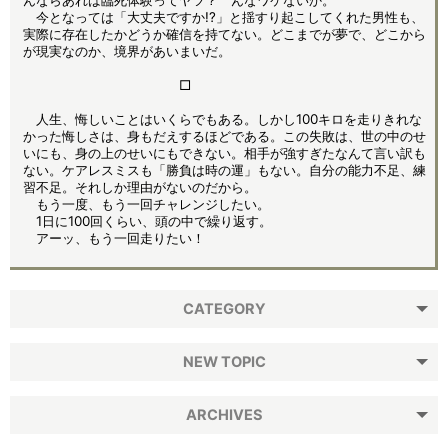
んならあれば臨死体験ってヤツ？ んなワケないか。
今となっては「大丈夫ですか!?」と揺すり起こしてくれた男性も、
実際に存在したかどうか確信を持てない。どこまでが夢で、どこから
が現実なのか、境界があいまいだ。
□
人生、悔しいことはいくらでもある。しかし100キロを走りきれな
かった悔しさは、身もだえするほどである。この失敗は、世の中のせ
いにも、身の上のせいにもできない。相手が強すぎたなんて言い訳も
ない。ケアレスミスも「勝負は時の運」もない。自分の能力不足、練
習不足。それしか理由がないのだから。
もう一度、もう一回チャレンジしたい。
1日に100回くらい、頭の中で繰り返す。
アーッ、もう一回走りたい！
CATEGORY
NEW TOPIC
ARCHIVES