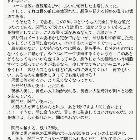
すればいい。
コースは広い直線道を折れ、ふいに蛇行した山道に入った。
そして、それは目の前に突然現れた。想像を超える傾斜の登りの坂
道である。
「うそだろ？」である。この25キロというもの完全に平坦な道だ
ったのである。関門まで1分という計算は、道がフラットであること
を前提としていた。こんな登り坂があるなんて、冗談だろ？
残り何百メートルあるかも定かではないが、登り坂用の自重した走
りをしていては間に合わない。そのままのスピードでつっこむ。
息が続かない。いや続かないでは困る。足も手も、自分のものでは
ないくらいに動かす。今つぶれて一生後悔するくらいなら、このあと
どうなってもいいから走りきってやる。身体じゅうの細胞という細胞
すべてに残っている力があるなら、少しずつでもいいからエネルギー
をくれ！ 残りカスもないほどに真っ白に燃えてくれ！ 何でもい
い、あるものを全部出しきってでも走り続けろ！
周囲に何があるか、よく見えなくなってきた。
ただ登り坂があり、ただ走る。
視界の奧に、黄色い人工物が現れる。黄色い大型時計が刻々と秒数
を刻んでいる。
関門だ、関門があった。
大勢の人が声も枯れんと叫ぶ。あと1分ですよ！間に合います
よ！ そうだ、間に合うのだ。苦しさに妥協してはいけないのだ。力
を抜けば、心が折れたら、間に合わないのだ。
関門を越える。残り38秒。
直後に黒と黄色の工事用のポールが80キロラインの上に渡され
る。ああ、関門ってこうやって閉じられるんだな、初めて見た。ポー