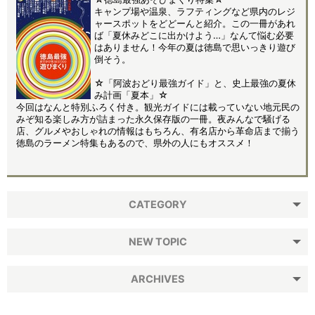
キャンプ場や温泉、ラフティングなど県内のレジ
ャースポットをどどーんと紹介。この一冊があれ
ば「夏休みどこに出かけよう…」なんて悩む必要
はありません！今年の夏は徳島で思いっきり遊び
倒そう。
☆「阿波おどり最強ガイド」と、史上最強の夏休
み計画「夏本」☆
今回はなんと特別ふろく付き。観光ガイドには載っていない地元民の
みぞ知る楽しみ方が詰まった永久保存版の一冊。夜みんなで騒げる
店、グルメやおしゃれの情報はもちろん、有名店から革命店まで揃う
徳島のラーメン特集もあるので、県外の人にもオススメ！
CATEGORY
NEW TOPIC
ARCHIVES