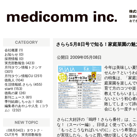
CATEGORY
さらら5月8日号で知る！家庭菜園の魅
会社概要
(
1
)
お知らせ
(
0
)
公開日 2009年05月08日
採用情報
(
0
)
実売部数報告
(
423
)
今年は美味しい夏
月刊タウン情報トクシマ
(
301
)
せんか？というわ
月刊タウン情報CU
(
251
)
の特集は、「家庭
徳島人
(
104
)
庭菜園を楽しんで
生活情報紙 さらら
(
455
)
育て方のコツや楽
startt
(
153
)
徳島の家
(
26
)
教えてもらいまし
新刊ニュース
(
61
)
ないという初心者
季刊結婚しちゃお！
(
63
)
敗してしまって諦
編集者のあやふや人生（コラ
会にもう一度チャ
ム）
(
232
)
さらに大好評の「嗚呼！さらら番付」は、こ
NEW TOPIC
な！（スーパー編）。日頃よく使っているス
「もっとこうなればいいのに」という希望は
（08月04日）
タウトク・
CU7月号 実売部数報告
が実現したら、もっと買い物が楽しくなるの