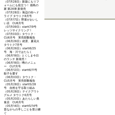
（07月28日）
新築にもリフ
ォームにも役立つ！ 徳島の
家 第26弾 新発売
（07月28日）
海辺の街へド
ライブ タウトク8月号
（07月17日）
野菜がおいし
い店 CU8月号
（07月09日）
startt7/9号
レッツサイクリング！
（07月03日）
タウトク・
CU6月号 実売部数報告
（06月26日）
絶景、夏花火
タウトク7月号
（06月26日）
startt6/25
号 海・川ではたらく
（06月19日）
とくしま今日
のランチ 新発売！
（06月19日）
噂のメニュ
ー CU7月号
（06月12日）
startt6/11号
餃子を愛す
（06月03日）
タウトク・
CU5月号 実売部数報告
（05月28日）
startt5/28
号 自然を守る取り組み
（05月28日）
テイクアウト
グルメ タウトク6月号
（05月20日）
あたらしい美
食店 CU6月号
（05月14日）
startt5/14号
昔ながらの手しごとを受け継
ぐ