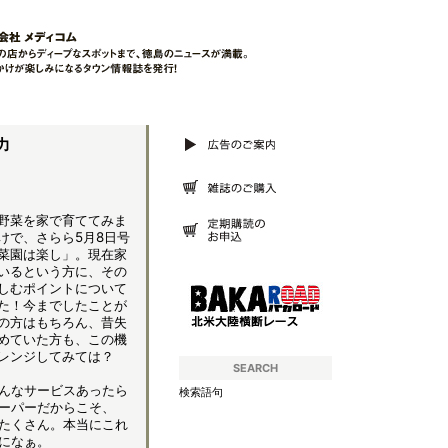
力
野菜を家で育ててみま
けで、さらら5月8日号
菜園は楽し」。現在家
いるという方に、その
しむポイントについて
た！今までしたことが
の方はもちろん、昔失
めていた方も、この機
レンジしてみては？
SEARCH
んなサービスあったら
検索語句
ーパーだからこそ、
たくさん。本当にこれ
になぁ。