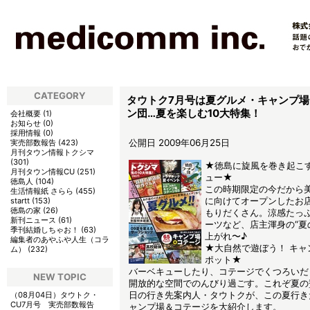
CATEGORY
タウトク7月号は夏グルメ・キャンプ
ン団…夏を楽しむ10大特集！
会社概要
(
1
)
お知らせ
(
0
)
採用情報
(
0
)
公開日 2009年06月25日
実売部数報告
(
423
)
月刊タウン情報トクシマ
(
301
)
★徳島に旋風を巻き起こす
月刊タウン情報CU
(
251
)
ュー★
徳島人
(
104
)
この時期限定の今だから
生活情報紙 さらら
(
455
)
に向けてオープンしたお
startt
(
153
)
徳島の家
(
26
)
もりだくさん。涼感たっ
新刊ニュース
(
61
)
ーツなど、店主渾身の“夏
季刊結婚しちゃお！
(
63
)
上がれ〜♪
編集者のあやふや人生（コラ
★大自然で遊ぼう！ キャ
ム）
(
232
)
ポット★
バーベキューしたり、コテージでくつろいだ
NEW TOPIC
開放的な空間でのんびり過ごす。これぞ夏の
日の行き先案内人・タウトクが、この夏行き
（08月04日）
タウトク・
CU7月号 実売部数報告
ャンプ場＆コテージを大紹介します。