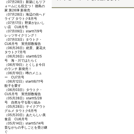
（07月28日）
新築にもリフ
ォームにも役立つ！ 徳島の
家 第26弾 新発売
（07月28日）
海辺の街へド
ライブ タウトク8月号
（07月17日）
野菜がおいし
い店 CU8月号
（07月09日）
startt7/9号
レッツサイクリング！
（07月03日）
タウトク・
CU6月号 実売部数報告
（06月26日）
絶景、夏花火
タウトク7月号
（06月26日）
startt6/25
号 海・川ではたらく
（06月19日）
とくしま今日
のランチ 新発売！
（06月19日）
噂のメニュ
ー CU7月号
（06月12日）
startt6/11号
餃子を愛す
（06月03日）
タウトク・
CU5月号 実売部数報告
（05月28日）
startt5/28
号 自然を守る取り組み
（05月28日）
テイクアウト
グルメ タウトク6月号
（05月20日）
あたらしい美
食店 CU6月号
（05月14日）
startt5/14号
昔ながらの手しごとを受け継
ぐ