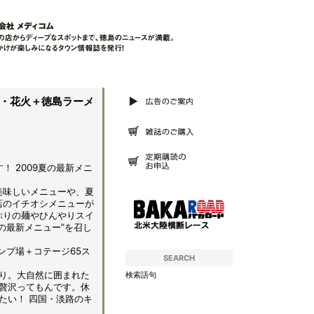
場・花火＋徳島ラーメ
！ 2009夏の最新メニ
美味しいメニューや、夏
店のイチオシメニューが
ぷりの麺やひんやりスイ
の最新メニュー”を召し
ンプ場＋コテージ65ス
SEARCH
り。大自然に囲まれた
検索語句
贅沢ってもんです。休
たい！ 四国・淡路のキ