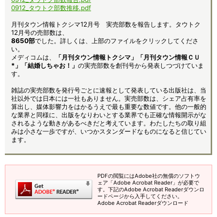
0912_タウトク部数推移.pdf
月刊タウン情報トクシマ12月号 実売部数を報告します。タウトク
12月号の売部数は、
8650部
でした。詳しくは、上部のファイルをクリックしてくださ
い。
メディコムは、
「月刊タウン情報トクシマ」「月刊タウン情報ＣＵ
*」「結婚しちゃお！」
の実売部数を創刊号から発表しつづけていま
す。
雑誌の実売部数を発行号ごとに速報として発表している出版社は、当
社以外では日本には一社もありません。実売部数は、シェア占有率を
算出し、媒体影響力をはかるうえで最も重要な数値です。他の一般的
な業界と同様に、出版をなりわいとする業界でも正確な情報開示がな
されるような動きがあるべきだと考えています。わたしたちの取り組
みは小さな一歩ですが、いつかスタンダードなものになると信じてい
ます。
PDFの閲覧にはAdobe社の無償のソフトウ
ェア「Adobe Acrobat Reader」が必要で
す。下記のAdobe Acrobat Readerダウンロ
ードページから入手してください。
Adobe Acrobat Readerダウンロード