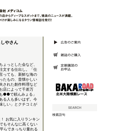
出しやさん
ちょっとした会など、
注文する仕出し。「仕
言っても、新鮮な海の
ったもの、昔懐かしい
夫された創作料理など
お店によって千差万
も●●で頼んみょる」
ある人も多いはず。今
味しい」とクチコミが
SEARCH
検索語句
！ お気に入りランキン
でもそんなに高くない
が平らできっちり量れる