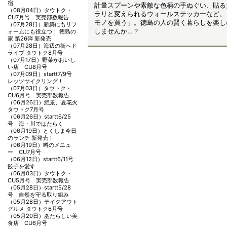
宿
計量スプーンや素敵な色柄の手ぬぐい、貼る
（08月04日）
タウトク・
ラリと変えられるウォールステッカーなど。
CU7月号 実売部数報告
モノを買う」。徳島の人の賢く暮らしを楽し
（07月28日）
新築にもリフ
しませんか…？
ォームにも役立つ！ 徳島の
家 第26弾 新発売
（07月28日）
海辺の街へド
ライブ タウトク8月号
（07月17日）
野菜がおいし
い店 CU8月号
（07月09日）
startt7/9号
レッツサイクリング！
（07月03日）
タウトク・
CU6月号 実売部数報告
（06月26日）
絶景、夏花火
タウトク7月号
（06月26日）
startt6/25
号 海・川ではたらく
（06月19日）
とくしま今日
のランチ 新発売！
（06月19日）
噂のメニュ
ー CU7月号
（06月12日）
startt6/11号
餃子を愛す
（06月03日）
タウトク・
CU5月号 実売部数報告
（05月28日）
startt5/28
号 自然を守る取り組み
（05月28日）
テイクアウト
グルメ タウトク6月号
（05月20日）
あたらしい美
食店 CU6月号