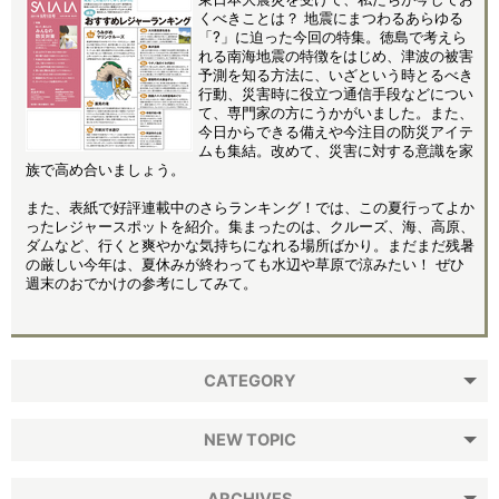
くべきことは？ 地震にまつわるあらゆる
「?」に迫った今回の特集。徳島で考えら
れる南海地震の特徴をはじめ、津波の被害
予測を知る方法に、いざという時とるべき
行動、災害時に役立つ通信手段などについ
て、専門家の方にうかがいました。また、
今日からできる備えや今注目の防災アイテ
ムも集結。改めて、災害に対する意識を家
族で高め合いましょう。
また、表紙で好評連載中のさらランキング！では、この夏行ってよか
ったレジャースポットを紹介。集まったのは、クルーズ、海、高原、
ダムなど、行くと爽やかな気持ちになれる場所ばかり。まだまだ残暑
の厳しい今年は、夏休みが終わっても水辺や草原で涼みたい！ ぜひ
週末のおでかけの参考にしてみて。
CATEGORY
NEW TOPIC
ARCHIVES