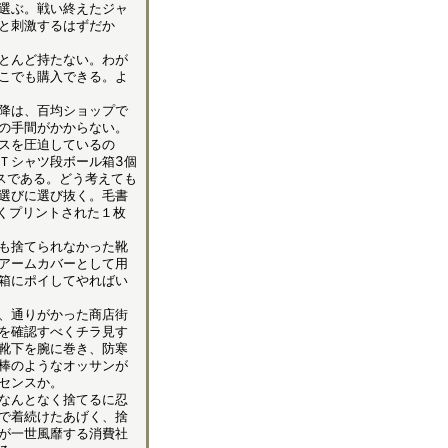
選ぶ。戦い終えたジャ
と刺激するはずだか
とんど持たない。わが
こでも購入できる。よ
降は、百均ショップで
の手間がかからない。
スを圧迫しているの
Ｔシャツ段ボール箱3個
スである。どう考えても
選びに選び抜く。毛書
くプリントされた１枚
も捨てられなかった靴
アームカバーとして用
箱にポイしてやればい
、通りがかった商店街
を確認すべくチラ見す
靴下を腕に巻き、防寒
棒のようなオッサンが
センスか。
なんとなく捨てるに忍
で着続けたあげく、捨
が一世風靡する消費社