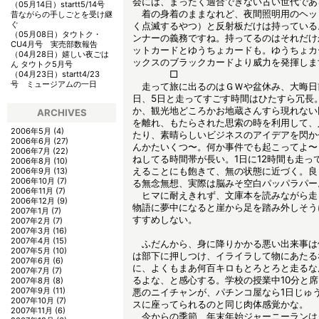
会には、まったく適合できない古い世代であ
（05月14日）
startt5/14号
着の身着のままなれど、夜間照明用のヘッ
昔ながらの手しごとを受け継
ぐ
く点滅するやつ）と反射板だけは持っている
（05月08日）
タウトク・
ンナーの義務ですね。持ってるのはそれだけ
CU4月号 実売部数報告
ットカードとゆうちょカードも。ゆうちょカ
（04月28日）
嬉しい夜ごは
ックスのブラックカードより威力を発揮しま
ん タウトク5月号
□
（04月23日）
startt4/23
号 ミュージアムの一日
走って旅に出るのはＧＷや盆休み、大晦日
日、5日と走ってすごす時間はひたすら冗長
か、観光地どころかお地蔵さんすら現れない
ARCHIVES
を離れ、もたらされた思索の時を利用して、
2006年5月
(4)
たり、素晴らしいビジネスのアイデアを閃か
2006年6月
(27)
んかたいくつ〜。何か事件でも起こってよ〜
2006年7月
(22)
ねしてる時間帯が長い。1日に12時間も走っ
2006年8月
(10)
えることにも飽きて、無の状態に近づく。良
2006年9月
(13)
2006年10月
(7)
る無念無想、実際は脳みそ空白パッパラパー
2006年11月
(7)
ヒマに耐えきれず、文庫本を読みながら走
2006年12月
(9)
物語に夢中になると崖から足を踏み外しそう
2007年1月
(7)
すすめしない。
2007年2月
(7)
2007年3月
(16)
2007年4月
(15)
ふだんから、身に降りかかる悪い出来事は
2007年5月
(10)
は部下に押しつけ、イライラして物にあたる
2007年6月
(6)
に、よくもまあ何百キロもとろとろと走るな
2007年7月
(7)
るよな、と感心する。学校の授業中10分と
2007年8月
(8)
2007年9月
(11)
悪のニイチャンが、パチンコ屋なら1日じゅ
2007年10月
(7)
スに座ってられるのと同じ肉体感覚かな。
2007年11月
(6)
今からの季節、年末年始ジャーニーランは