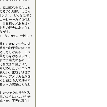
。登山靴ならまだしも
走るのは地獄。しじゅ
日つづく。どんなに寒く
コーヒーをカイロ代わ
、自販機などあるはず
お堂の軒先にあぐらを
ながす。
っこないから、一晩じゅ
越しにオレンジ色の温
番組の効果音の笑い声
ぬくもりがある。こう
最も心をゆさぶられる
すでに過去のもの。一
え鼻先まで浸かりた
りだめしたサイエンス
観たい。素粒子物理学
間や、アメリカ合衆国
くと寝ころんで見物す
るさへの渇望にとらわ
したシャツの汗がバリ
車のようにたなびかせ
滅させ、下界の暮らし