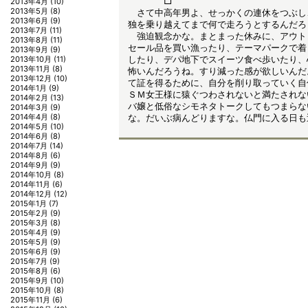
□
2013年4月
(10)
2013年5月
(8)
さて中高年男よ、せっかくの連休をつぶし
2013年6月
(9)
独を乗り越えてまで何で走ろうとするんだろ
2013年7月
(11)
強迫観念かな。まとまった休みに、アウト
2013年8月
(11)
セール品を買い漁ったり、テーマパークで着
2013年9月
(9)
したり、デパ地下でスイーツ食べ歩いたり、
2013年10月
(11)
2013年11月
(8)
怖いんだろうね。すり減った感が欲しいんだ
2013年12月
(10)
て証を得るために、自分を削り取っていく自
2014年1月
(9)
ＳＭ女王様に猿ぐつわされないと満たされな
2014年2月
(13)
バ嬢と低俗なシモネタトークしてもつまらな
2014年3月
(9)
2014年4月
(8)
な。だいぶ病んどりますな。仏門に入る日も
2014年5月
(10)
2014年6月
(8)
2014年7月
(14)
2014年8月
(6)
2014年9月
(9)
2014年10月
(8)
2014年11月
(6)
2014年12月
(12)
2015年1月
(7)
2015年2月
(9)
2015年3月
(8)
2015年4月
(9)
2015年5月
(9)
2015年6月
(9)
2015年7月
(9)
2015年8月
(6)
2015年9月
(10)
2015年10月
(8)
2015年11月
(6)