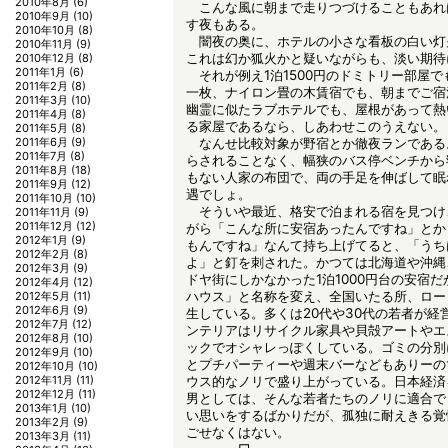
2010年8月
(6)
こんな風に朝まで走りつづけることもあれ
2010年9月
(10)
す夜もある。
2010年10月
(8)
闇夜の奥に、ホテルの小さな看板の白い灯
2010年11月
(9)
これは幻か狐火かと疑いながらも、淡い期待
2010年12月
(8)
2011年1月
(6)
それが例え1泊1500円のドミトリー部屋
2011年2月
(8)
一枚、ナイロン畳の木賃宿でも、朝までご宿泊
2011年3月
(10)
幽霊に似たラブホテルでも、屋根があって熱
2011年4月
(8)
る家屋であるなら、しあわせこのうえない。
2011年5月
(8)
2011年6月
(9)
なんせ比較対象が野宿とか徹夜ランである
2011年7月
(8)
らされることなく、幅狭のバス停ベンチから
2011年8月
(18)
もない人家の布団で、両の手足を伸ばして眠
2011年9月
(12)
遇でしょ。
2011年10月
(10)
そういや最近、格安で泊まれる宿を見つけ
2011年11月
(9)
2011年12月
(12)
がら「こんな所に安宿あったんですね」とか
2012年1月
(9)
もんですね」なんて持ち上げてると、「うち
2012年2月
(8)
よ」と釘を刺された。かつては北海道や沖縄
2012年3月
(9)
ドヤ街にしかなかった1泊1000円台の安宿
2012年4月
(12)
ハウス」と名称を変え、全国いたる所、ロー
2012年5月
(11)
2012年6月
(9)
生している。多くは20代や30代の若者が経
2012年7月
(12)
ンテリアはリサイクル家具や貝殻アートやエ
2012年8月
(10)
ックでオシャレっぽくしている。ゴミの分別
2012年9月
(10)
とプチパーティーや週末バーなどもありーの
2012年10月
(10)
2012年11月
(11)
ウス的なノリで盛り上がっている。日本経済
2012年12月
(11)
男としては、そんな若者たちのノリに適合で
2013年1月
(10)
い思いをするばかりだが、孤独に耐えきる覚
2013年2月
(9)
ごせなくはない。
2013年3月
(11)