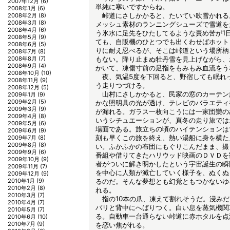
2007年12月
(6)
単純に寒いですからね。
2008年1月
(6)
峠道にさしかかると、たいてい吹雪かれる
2008年2月
(8)
2008年3月
(8)
メッシュ素材のランニングシューズで雪道を
2008年4月
(6)
う氷水に足先をひたしてるような責め苦が1
2008年5月
(9)
ても、自販機のひとつでも出くわせばホット
2008年6月
(5)
りに耐え忍べるが、そこは峠道という場所柄
2008年7月
(8)
2008年8月
(7)
もない。降り止まぬ牡丹雪を見上げながら、
2008年9月
(4)
かいて、凍傷寸前の足指をもみもみ血流をう
2008年10月
(10)
夜、気温5度を下回ると、野宿しても眠れ
2008年11月
(9)
う走りつづける。
2008年12月
(5)
山村にさしかかると、民家の窓のカーテン
2009年1月
(9)
2009年2月
(5)
かな照明具の光が透け、テレビのバラエティ
2009年3月
(9)
が漏れる。ガラス一枚向こうには一家団欒の
2009年4月
(8)
いうシチュエーションが、真冬の走り旅では
2009年5月
(6)
場面である。旅立ちの頃のハイテンションは
2009年6月
(9)
刻も早くこの旅を終え、熱い湯船に身を横た
2009年7月
(8)
2009年8月
(8)
い。ふかふかの布団にもぐりこんだまま、撮
2009年9月
(6)
番組や借りてきたハリウッド映画のＤＶＤを
2009年10月
(9)
者がついに解き明かしたという宇宙誕生の瞬
2009年11月
(7)
を中心に人類が滅亡していく様子を、ぬくぬ
2009年12月
(9)
2010年1月
(9)
るのだ。そんな夢想とも幻覚ともつかないゆ
2010年2月
(8)
れる。
2010年3月
(7)
指の10本の爪、凍えて割れそうだ。浸みだ
2010年4月
(7)
バリと背中にへばりつく。白い息を蒸気機関
2010年5月
(7)
る。自動車一台通らない峠道に赤ホタルを点
2010年6月
(10)
2010年7月
(9)
を恋い焦がれる。