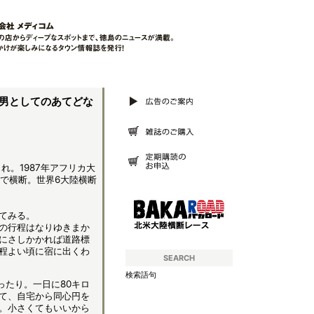
年男としてのあてどな
れ。1987年アフリカ大
ンで横断。世界6大陸横断
てみる。
の行程はなりゆきまか
にさしかかれば道路標
程よい頃に宿に出くわ
SEARCH
検索語句
ったり。一日に80キロ
て、自宅から同心円を
。小さくてもいいから