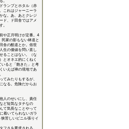
る。
ドランプとホタル（赤
。これはジャーニーラ
かな。あ、あとクレジ
ード、ド田舎ではアメ
す。
前や正月明けが定番。4
。民家の影もない林道と
田舎の酷道とか。俗世
人生の価値を問い直し
せることはない。（な
）とオネエ的にくねく
ていると「飽きた」と考
くいえば禅の境地であ
。
ってみたりもするが、
になる。危険だからお
他人のせいにし、責任
など短気なタチなの
んて気長なことやって
席に着いてられないガラ
う狭苦しいビニル張りイ
タフさを要求される。