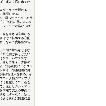
ば、運よく宿に出くわ
火がチラチラ揺れる。
に胸躍らせる。
でも、湿ったせんべい布団
2980円の壁の染みが
いシャワーが浴びられ
。吹きすさぶ寒風にさ
寝ぼけて転落する心配
れるなんて貴族階級待
、玄関で旅装をときな
「貧乏宿はありがたい
はゲストハウスです
、さらに東京・大阪の
だが、知らぬ間に「ゲスト
ドサイドや路地裏に誕
営者や管理人を務め、イ
スニック柄のファブリ
には超厳しくて、夜ご
で、流行りのシェアハ
を末端で支える中高年
きるはずもなく、寂し
悟さえあれば快適に過