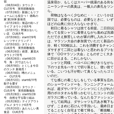
宿
温泉宿か、もしくはスーパー銭湯のある街を
（08月04日）
タウトク・
ニーランナーの異臭は、一般人の鼻孔をツン
CU7月号 実売部数報告
ら。
（07月28日）
新築にもリフ
荷物はなるべく少なめに・・・というかほ
ォームにも役立つ！ 徳島の
国では、必要なものは、必要なときに、いず
家 第26弾 新発売
（07月28日）
海辺の街へド
ほどの山奥に分け入らないかぎり。
ライブ タウトク8月号
初日に着るシャツは捨てる前提。二日目以
（07月17日）
野菜がおいし
売ってる安シャツに着替えながら進めば洗濯
い店 CU8月号
ただでさえ狭苦しいわが家の押し入れスペー
（07月09日）
startt7/9号
レッツサイクリング！
は、マラソン大会の参加賞でいただく新品の
（07月03日）
タウトク・
分、軽く100枚以上。これを消費するチャン
CU6月号 実売部数報告
ダサすぎて二回とは着ないと思われるブツを
（06月26日）
絶景、夏花火
体で「○○マラソン大会」とものすごく大き
タウトク7月号
に目が止まる。これしかない。
（06月26日）
startt6/25
号 海・川ではたらく
シャツと同様、ベロベロに伸びきりながら
（06月19日）
とくしま今日
下のつま先をハサミで切り落とし、使い捨て
のランチ 新発売！
いる。こいつも汗が乾いて臭くなったらゴミ
（06月19日）
噂のメニュ
いのだ。
ー CU7月号
てな感じの着こなしをしている事実を忘れ
（06月12日）
startt6/11号
餃子を愛す
のショーウインドーを、ランニングフォーム
（06月03日）
タウトク・
れば、超ダサいマラソンシャツにくたびれた
CU5月号 実売部数報告
用のボロタオルを頬っかむりしたコントの泥
（05月28日）
startt5/28
ガラスに映っている。なんたるファッション
号 自然を守る取り組み
（05月28日）
テイクアウト
そして結局は、ダサシャツも穴あき靴下も
グルメ タウトク6月号
びず、こまめに石けんで手洗いし、最終日ま
（05月20日）
あたらしい美
てることなく自宅まで着て帰る。「断捨離」
食店 CU6月号