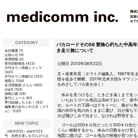
CATEGORY
バカロードその56 冒険心朽ちた中高
き走り旅について
会社概要
(
1
)
お知らせ
(
0
)
採用情報
(
0
)
公開日 2013年08月22日
実売部数報告
(
423
)
月刊タウン情報トクシマ
(
301
)
文＝坂東良晃（タウトク編集人、1967年生ま
月刊タウン情報CU
(
251
)
陸を徒歩で横断、2011年北米大陸をマラソ
徳島人
(
104
)
をめざしてバカ道をゆく）
生活情報紙 さらら
(
455
)
startt
(
154
)
徳島の家
(
26
)
休みを見つけると、ときどき遠くまで走っ
新刊ニュース
(
61
)
いちおうゴール地点は決めておいて、途中
季刊結婚しちゃお！
(
63
)
せ。ルートの下調べはテキトーに、曲がり角
編集者のあやふや人生（コラ
識の矢印を気の向くままに選び、日が落ちて
ム）
(
232
)
せば飛びこみで泊まり、なければ野宿する。
NEW TOPIC
ゴールは200キロ先だったり300キロ先だ
くらい移動するから、休みの日数をかけ算し
（08月07日）
startt7/23
地図に描けば、ゴール地点の候補が見つかる
号 自然を楽しむのんびりお