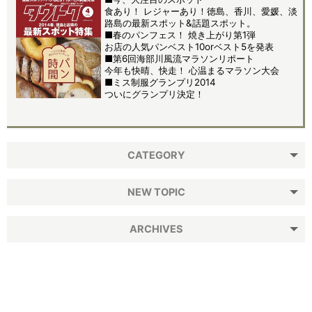
食あり！ レジャーあり！徳島、香川、愛媛、淡
路島の最新スポット&話題スポット。
■春のパンフェス！ 焼き上がり第1弾
お店の人気パンベスト10orベスト5を発表
■第6回海部川風流マラソンリポート
今年も快晴、快走！ 心温まるマラソン大会
■ミス制服グランプリ2014
ついにグランプリ決定！
CATEGORY
NEW TOPIC
ARCHIVES