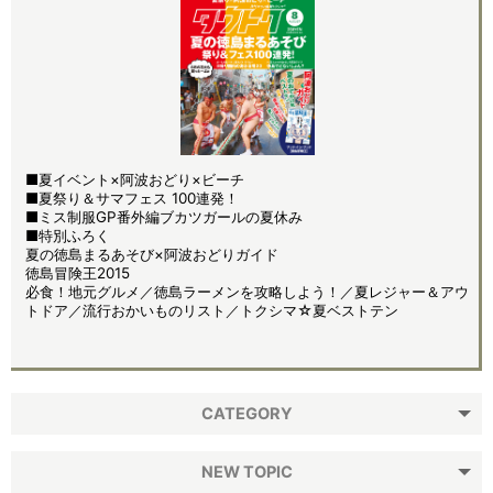
■夏イベント×阿波おどり×ビーチ
■夏祭り＆サマフェス 100連発！
■ミス制服GP番外編ブカツガールの夏休み
■特別ふろく
夏の徳島まるあそび×阿波おどりガイド
徳島冒険王2015
必食！地元グルメ／徳島ラーメンを攻略しよう！／夏レジャー＆アウ
トドア／流行おかいものリスト／トクシマ☆夏ベストテン
CATEGORY
NEW TOPIC