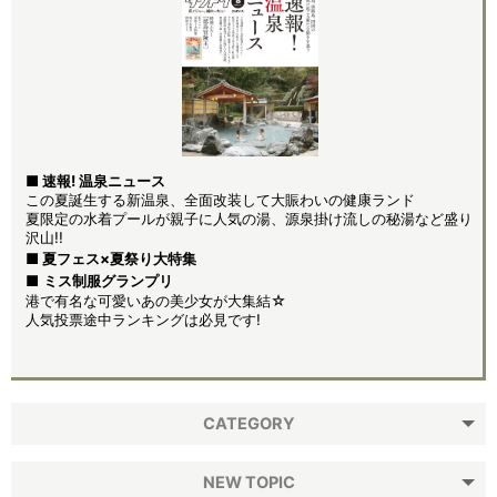
■ 速報! 温泉ニュース
この夏誕生する新温泉、全面改装して大賑わいの健康ランド
夏限定の水着プールが親子に人気の湯、源泉掛け流しの秘湯など盛り
沢山!!
■ 夏フェス×夏祭り大特集
■
ミス制服グランプリ
港で有名な可愛いあの美少女が大集結☆
人気投票途中ランキングは必見です!
CATEGORY
NEW TOPIC