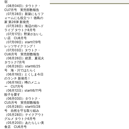
宿
（08月04日）
タウトク・
CU7月号 実売部数報告
（07月28日）
新築にもリフ
ォームにも役立つ！ 徳島の
家 第26弾 新発売
（07月28日）
海辺の街へド
ライブ タウトク8月号
（07月17日）
野菜がおいし
い店 CU8月号
（07月09日）
startt7/9号
レッツサイクリング！
（07月03日）
タウトク・
CU6月号 実売部数報告
（06月26日）
絶景、夏花火
タウトク7月号
（06月26日）
startt6/25
号 海・川ではたらく
（06月19日）
とくしま今日
のランチ 新発売！
（06月19日）
噂のメニュ
ー CU7月号
（06月12日）
startt6/11号
餃子を愛す
（06月03日）
タウトク・
CU5月号 実売部数報告
（05月28日）
startt5/28
号 自然を守る取り組み
（05月28日）
テイクアウト
グルメ タウトク6月号
（05月20日）
あたらしい美
食店 CU6月号