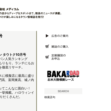
号
 タウトク10月号​
パン人気ランキング
もりもり。ランチにもお
を徹底リサーチ。
スに模擬店に最高に盛り
鳴門高、富岡東高、城ノ内
。
ってこんなに面白い！
SEARCH
一挙掲載。ハロウィンイ
りだくさんだ。
検索語句