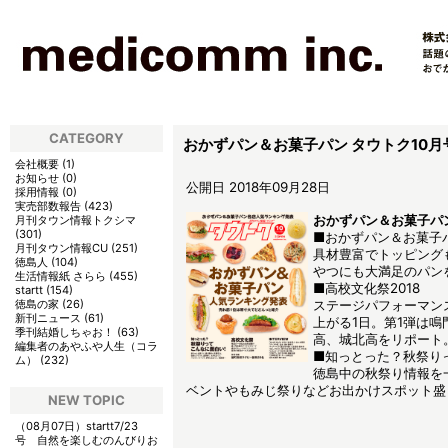
CATEGORY
おかずパン＆お菓子パン タウトク10月
会社概要
(
1
)
お知らせ
(
0
)
公開日 2018年09月28日
採用情報
(
0
)
実売部数報告
(
423
)
おかずパン＆お菓子パン
月刊タウン情報トクシマ
(
301
)
■おかずパン＆お菓子
月刊タウン情報CU
(
251
)
具材豊富でトッピング
徳島人
(
104
)
やつにも大満足のパン
生活情報紙 さらら
(
455
)
■高校文化祭2018
startt
(
154
)
徳島の家
(
26
)
ステージパフォーマン
新刊ニュース
(
61
)
上がる1日。第1弾は
季刊結婚しちゃお！
(
63
)
高、城北高をリポート
編集者のあやふや人生（コラ
■知っとった？秋祭り
ム）
(
232
)
徳島中の秋祭り情報を
ベントやもみじ祭りなどお出かけスポット盛
NEW TOPIC
（08月07日）
startt7/23
号 自然を楽しむのんびりお