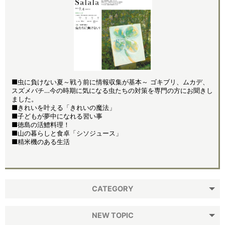
■虫に負けない夏～戦う前に情報収集が基本～ ゴキブリ、ムカデ、
スズメバチ…今の時期に気になる虫たちの対策を専門の方にお聞きし
ました。
■きれいを叶える「きれいの魔法」
■子どもが夢中になれる習い事
■徳島の活鱧料理！
■山の暮らしと食卓「シソジュース」
■精米機のある生活
CATEGORY
NEW TOPIC