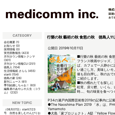
CATEGORY
行樂の秋 藝術の秋 食慾の秋 徳島人11
会社概要
(
1
)
お知らせ
(
0
)
公開日 2019年10月11日
採用情報
(
0
)
実売部数報告
(
423
)
■行樂の秋 藝術の秋 食
月刊タウン情報トクシマ
(
301
)
フランス映画やジャズ、
月刊タウン情報CU
(
251
)
ば、カフェで一人静かに
徳島人
(
104
)
い過ごし方。美味しいモ
生活情報紙 さらら
(
455
)
催も目白押し。秋のおで
startt
(
154
)
徳島の家
(
26
)
ご紹介します。
新刊ニュース
(
61
)
■秋の穫れたてを探しに
季刊結婚しちゃお！
(
63
)
松茸、戻り鰹、いくら、
編集者のあやふや人生（コラ
時…、旬の味覚を食べつ
ム）
(
232
)
P34の瀬戸内国際芸術祭2019の記事内に
NEW TOPIC
●The Naoshima Plan 2019 「水」は、PH
Yamamoto
（08月07日）
startt7/23
号 自然を楽しむのんびりお
●犬島「家プロジェクト」A邸「Yellow Flowe