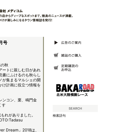
月号
慾の秋
アートに親しむ日があれ
読書にふけるのも秋らし
ノが集まるマルシェの開
かけ計画に役立つ情報を
レンコン、栗、鳴門金
くす
SEARCH
記載もれがありました。
検索語句
OTO:Tadasu
r Dream」2018は、