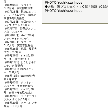
宿
PHOTO:Yoshikazu Inoue
（08月04日）
タウトク・
●犬島「家プロジェクト」C邸「無題（C邸の
CU7月号 実売部数報告
PHOTO:Yoshikazu Inoue
（07月28日）
新築にもリフ
ォームにも役立つ！ 徳島の
家 第26弾 新発売
（07月28日）
海辺の街へド
ライブ タウトク8月号
（07月17日）
野菜がおいし
い店 CU8月号
（07月09日）
startt7/9号
レッツサイクリング！
（07月03日）
タウトク・
CU6月号 実売部数報告
（06月26日）
絶景、夏花火
タウトク7月号
（06月26日）
startt6/25
号 海・川ではたらく
（06月19日）
とくしま今日
のランチ 新発売！
（06月19日）
噂のメニュ
ー CU7月号
（06月12日）
startt6/11号
餃子を愛す
（06月03日）
タウトク・
CU5月号 実売部数報告
（05月28日）
startt5/28
号 自然を守る取り組み
（05月28日）
テイクアウト
グルメ タウトク6月号
（05月20日）
あたらしい美
食店 CU6月号