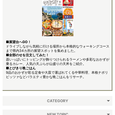
■展望台へGO！
ドライブしながら気軽に行ける場所から本格的なウォーキングコース
まで県内34カ所の展望スポットを集めました。
■全部のせを注文してみた！
器いっぱいにトッピングが飾りつけられるラーメンや多彩なおかずが
乗るカレー、人気の天ぷらが山盛りの天丼をご紹介。
■とびきり晩ごはん
9品のおかずが彩る定食や大皿で運ばれてくる中華料理、本格ナポリ
ピッツァなどバラエティ豊かな晩ごはんをリサーチ。
CATEGORY
NEW TOPIC