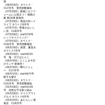
宿
（08月04日）
タウトク・
CU7月号 実売部数報告
（07月28日）
新築にもリフ
ォームにも役立つ！ 徳島の
家 第26弾 新発売
（07月28日）
海辺の街へド
ライブ タウトク8月号
（07月17日）
野菜がおいし
い店 CU8月号
（07月09日）
startt7/9号
レッツサイクリング！
（07月03日）
タウトク・
CU6月号 実売部数報告
（06月26日）
絶景、夏花火
タウトク7月号
（06月26日）
startt6/25
号 海・川ではたらく
（06月19日）
とくしま今日
のランチ 新発売！
（06月19日）
噂のメニュ
ー CU7月号
（06月12日）
startt6/11号
餃子を愛す
（06月03日）
タウトク・
CU5月号 実売部数報告
（05月28日）
startt5/28
号 自然を守る取り組み
（05月28日）
テイクアウト
グルメ タウトク6月号
（05月20日）
あたらしい美
食店 CU6月号