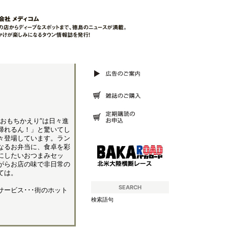
おもちかえり”は日々進
帰れるん！」と驚いてし
々登場しています。ラン
なるお弁当に、食卓を彩
にしたいおつまみセッ
がらお店の味で非日常の
ては。
SEARCH
ービス･･･街のホット
検索語句