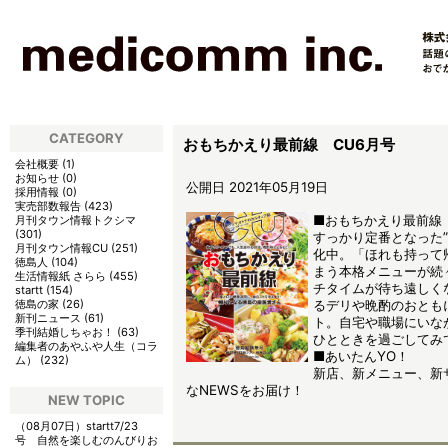
CATEGORY
おもちかえり最前線 CU6月号
会社概要
(
1
)
お知らせ
(
0
)
公開日 2021年05月19日
採用情報
(
0
)
実売部数報告
(
423
)
■おもちかえり最前線
月刊タウン情報トクシマ
(
301
)
すっかり定番となった”
月刊タウン情報CU
(
251
)
化中。「ほれも持って
徳島人
(
104
)
まう本格メニューが続
生活情報紙 さらら
(
455
)
チタイムが待ち遠しく
startt
(
154
)
徳島の家
(
26
)
るデリや晩酌のおとも
新刊ニュース
(
61
)
ト。自宅や職場にいな
季刊結婚しちゃお！
(
63
)
ひとときを過ごしてみ
編集者のあやふや人生（コラ
■あいたんYO！
ム）
(
232
)
新店、新メニュー、新サ
なNEWSをお届け！
NEW TOPIC
（08月07日）
startt7/23
号 自然を楽しむのんびりお