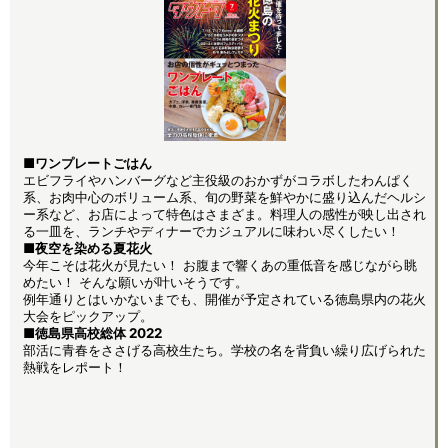
■ワンプレートごはん
エビフライやハンバーグなど主役級のおかずがコラボしたわんぱく
系、お肉中心のボリューム系、旬の野菜を鮮やかに盛り込んだヘルシ
ー系など、お店によって特色はさまざま。料理人の感性が映し出され
る一皿を、ランチやディナーでカジュアルに味わい尽くしたい！
■夜空を染める夏花火
今年こそは花火が見たい！ お腹まで響くあの重低音を感じながら眺
めたい！ そんな願いが叶いそうです。
例年通りとはいかないまでも、開催が予定されている徳島県内の花火
大会をピックアップ。
■徳島県高校総体 2022
部活に青春をささげる高校生たち。学校の名を背負い繰り広げられた
熱戦をレポート！