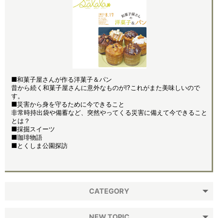
■和菓子屋さんが作る洋菓子＆パン
昔から続く和菓子屋さんに意外なものが⁉これがまた美味しいので
す。
■災害から身を守るために今できること
非常時持出袋や備蓄など、突然やってくる災害に備えて今できること
とは？
■採掘スイーツ
■珈琲物語
■とくしま公園探訪
CATEGORY
NEW TOPIC