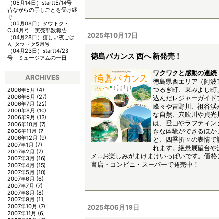
（05月14日）
startt5/14号
昔ながらの手しごとを受け継
ぐ
（05月08日）
タウトク・
CU4月号 実売部数報告
2025年10月17日
（04月28日）
嬉しい夜ごは
ん タウトク5月号
（04月23日）
startt4/23
徳島バカンス 西へ 新発売！
号 ミュージアムの一日
ワクワクと感動の連続
ARCHIVES
徳島県西エリア（阿波
つるぎ町、東みよし町
2006年5月
(4)
2006年6月
(27)
込んだレジャーガイド
2006年7月
(22)
峰々や吉野川、祖谷渓
2006年8月
(10)
な自然、穴吹川や貞光
2006年9月
(13)
は、登山やラフティン
2006年10月
(7)
きな体験ができるほか
2006年11月
(7)
2006年12月
(9)
と、四季折々の表情で
2007年1月
(7)
れます。絶景展望台や
2007年2月
(7)
メ…お楽しみがまけまけいっぱいです。価格は
2007年3月
(16)
書店・コンビニ・スーパーで発売中！
2007年4月
(15)
2007年5月
(10)
2007年6月
(6)
2007年7月
(7)
2007年8月
(8)
2007年9月
(11)
2007年10月
(7)
2025年06月19日
2007年11月
(6)