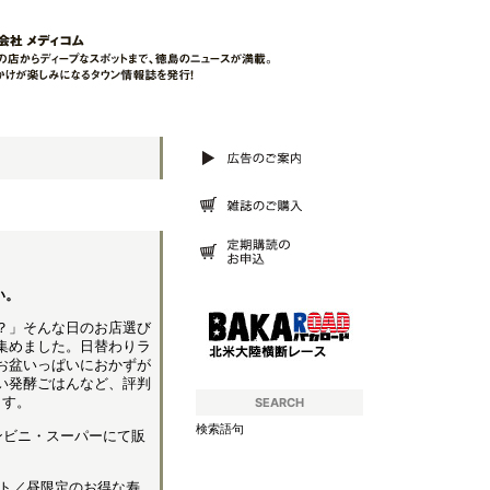
い。
？」そんな日のお店選び
集めました。日替わりラ
お盆いっぱいにおかずが
い発酵ごはんなど、評判
ます。
SEARCH
検索語句
コンビニ・スーパーにて販
ト／昼限定のお得な寿