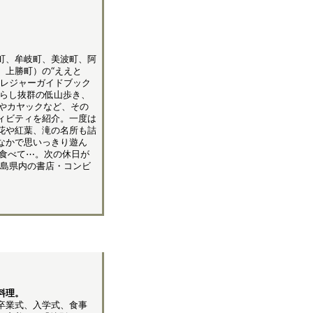
町、牟岐町、美波町、阿
、上勝町）の“ええと
たレジャーガイドブック
晴らし抜群の低山歩き、
Pやカヤックなど、その
ィビティを紹介。一度は
花や紅葉、滝の名所も詰
なかで思いっきり遊ん
食べて⋯。次の休日が
徳島県内の書店・コンビ
料理。
卒業式、入学式、食事