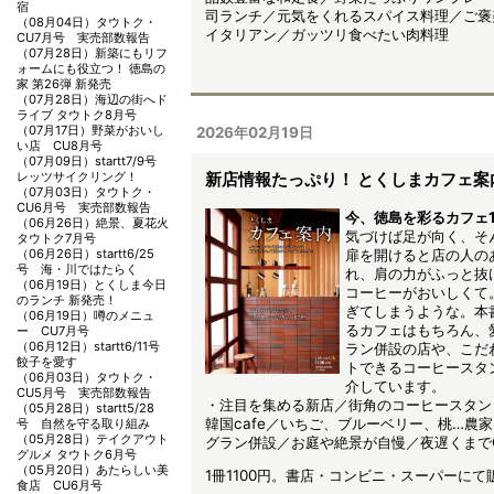
宿
司ランチ／元気をくれるスパイス料理／ご褒
（08月04日）
タウトク・
イタリアン／ガッツリ食べたい肉料理
CU7月号 実売部数報告
（07月28日）
新築にもリフ
ォームにも役立つ！ 徳島の
家 第26弾 新発売
（07月28日）
海辺の街へド
ライブ タウトク8月号
（07月17日）
野菜がおいし
2026年02月19日
い店 CU8月号
（07月09日）
startt7/9号
レッツサイクリング！
新店情報たっぷり！ とくしまカフェ案
（07月03日）
タウトク・
CU6月号 実売部数報告
今、徳島を彩るカフェ1
（06月26日）
絶景、夏花火
気づけば足が向く、そ
タウトク7月号
扉を開けると店の人の
（06月26日）
startt6/25
号 海・川ではたらく
れ、肩の力がふっと抜
（06月19日）
とくしま今日
コーヒーがおいしくて
のランチ 新発売！
ぎてしまうような。本
（06月19日）
噂のメニュ
るカフェはもちろん、
ー CU7月号
（06月12日）
startt6/11号
ラン併設の店や、こだ
餃子を愛す
トできるコーヒースタン
（06月03日）
タウトク・
介しています。
CU5月号 実売部数報告
・注目を集める新店／街角のコーヒースタン
（05月28日）
startt5/28
韓国cafe／いちご、ブルーベリー、桃…農
号 自然を守る取り組み
（05月28日）
テイクアウト
グラン併設／お庭や絶景が自慢／夜遅くまでO
グルメ タウトク6月号
（05月20日）
あたらしい美
1冊1100円。書店・コンビニ・スーパーにて
食店 CU6月号