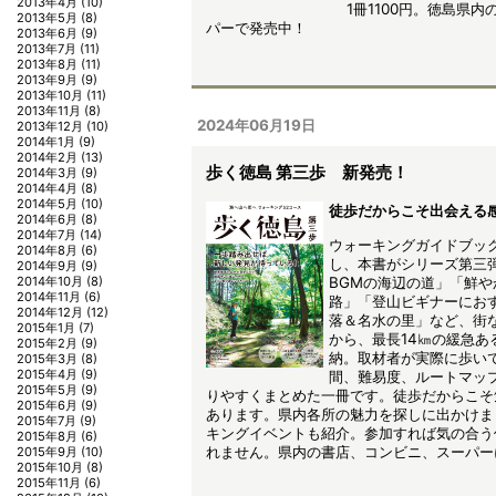
2013年4月
(10)
1冊1100円。徳島県
2013年5月
(8)
パーで発売中！
2013年6月
(9)
2013年7月
(11)
2013年8月
(11)
2013年9月
(9)
2013年10月
(11)
2013年11月
(8)
2024年06月19日
2013年12月
(10)
2014年1月
(9)
2014年2月
(13)
歩く徳島 第三歩 新発売！
2014年3月
(9)
2014年4月
(8)
2014年5月
(10)
徒歩だからこそ出会える
2014年6月
(8)
2014年7月
(14)
ウォーキングガイドブック
2014年8月
(6)
し、本書がシリーズ第三
2014年9月
(9)
BGMの海辺の道」「鮮
2014年10月
(8)
2014年11月
(6)
路」「登山ビギナーにお
2014年12月
(12)
落＆名水の里」など、街
2015年1月
(7)
から、最長14㎞の緩急あ
2015年2月
(9)
納。取材者が実際に歩い
2015年3月
(8)
2015年4月
(9)
間、難易度、ルートマッ
2015年5月
(9)
りやすくまとめた一冊です。徒歩だからこそ
2015年6月
(9)
あります。県内各所の魅力を探しに出かけま
2015年7月
(9)
キングイベントも紹介。参加すれば気の合う
2015年8月
(6)
れません。県内の書店、コンビニ、スーパーに
2015年9月
(10)
2015年10月
(8)
2015年11月
(6)