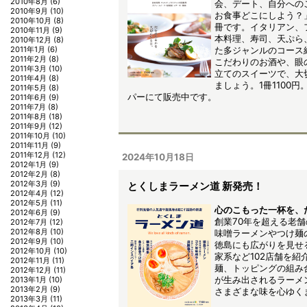
2010年8月
(6)
会、デート、自分への
2010年9月
(10)
お食事どこにしよう？
2010年10月
(8)
冊です。イタリアン、
2010年11月
(9)
本料理、寿司、天ぷら
2010年12月
(8)
た多ジャンルのコース
2011年1月
(6)
2011年2月
(8)
こだわりのお酒や、眼
2011年3月
(10)
立てのスイーツで、大
2011年4月
(8)
ましょう。1冊1100
2011年5月
(8)
パーにて販売中です。
2011年6月
(9)
2011年7月
(8)
2011年8月
(18)
2011年9月
(12)
2011年10月
(10)
2011年11月
(9)
2011年12月
(12)
2024年10月18日
2012年1月
(9)
2012年2月
(8)
2012年3月
(9)
とくしまラーメン道 新発売！
2012年4月
(12)
2012年5月
(11)
心のこもった一杯を、
2012年6月
(9)
創業70年を超える老
2012年7月
(12)
2012年8月
(10)
味噌ラーメンやつけ麺
2012年9月
(10)
徳島にも広がりを見せ
2012年10月
(10)
家系など102店舗を紹
2012年11月
(11)
麺、トッピングの組み
2012年12月
(11)
が生み出されるラーメ
2013年1月
(10)
2013年2月
(9)
さまざまな味を心ゆく
2013年3月
(11)