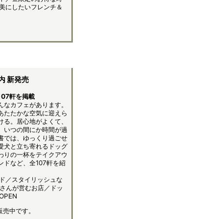
美にしたいフレンチ＆
内 新発売
07軒を掲載
んなカフェがあります。
あたたかな空気に迎えら
ける。居心地がよくて、
。いつの間にか時間が過
書では、ゆっくり過ごせ
愛犬と立ち寄れるドッグ
わりの一杯をテイクアウ
ドなど、全107軒を紹
ド／スタイリッシュな
家さんが営むお店／ドッ
PEN
販売中です。