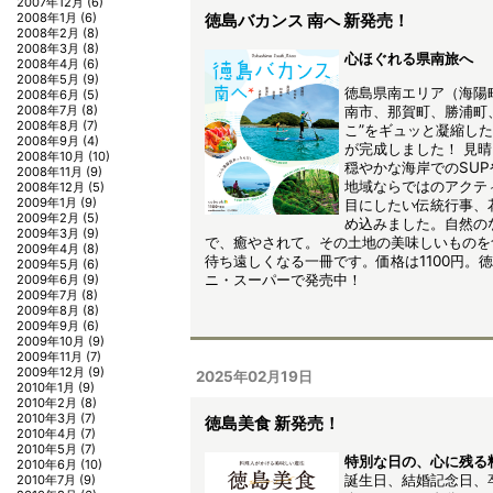
2007年12月
(6)
2008年1月
(6)
徳島バカンス 南へ 新発売！
2008年2月
(8)
2008年3月
(8)
心ほぐれる県南旅へ
2008年4月
(6)
2008年5月
(9)
徳島県南エリア（海陽
2008年6月
(5)
南市、那賀町、勝浦町
2008年7月
(8)
2008年8月
(7)
こ”をギュッと凝縮し
2008年9月
(4)
が完成しました！ 見
2008年10月
(10)
穏やかな海岸でのSU
2008年11月
(9)
地域ならではのアクテ
2008年12月
(5)
2009年1月
(9)
目にしたい伝統行事、
2009年2月
(5)
め込みました。自然の
2009年3月
(9)
で、癒やされて。その土地の美味しいものを
2009年4月
(8)
待ち遠しくなる一冊です。価格は1100円。
2009年5月
(6)
ニ・スーパーで発売中！
2009年6月
(9)
2009年7月
(8)
2009年8月
(8)
2009年9月
(6)
2009年10月
(9)
2009年11月
(7)
2009年12月
(9)
2025年02月19日
2010年1月
(9)
2010年2月
(8)
2010年3月
(7)
徳島美食 新発売！
2010年4月
(7)
2010年5月
(7)
特別な日の、心に残る
2010年6月
(10)
誕生日、結婚記念日、
2010年7月
(9)