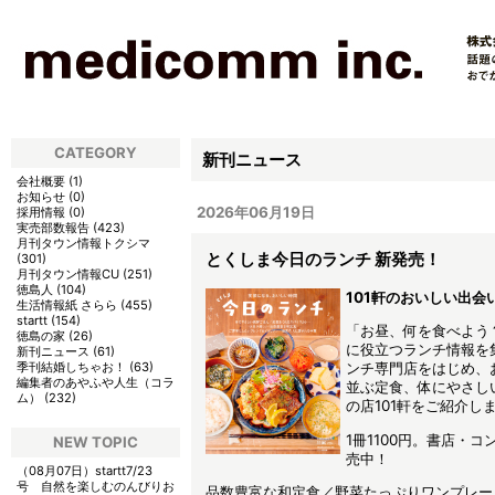
CATEGORY
新刊ニュース
会社概要
(
1
)
お知らせ
(
0
)
2026年06月19日
採用情報
(
0
)
実売部数報告
(
423
)
月刊タウン情報トクシマ
とくしま今日のランチ 新発売！
(
301
)
月刊タウン情報CU
(
251
)
徳島人
(
104
)
101軒のおいしい出会
生活情報紙 さらら
(
455
)
startt
(
154
)
「お昼、何を食べよう
徳島の家
(
26
)
に役立つランチ情報を
新刊ニュース
(
61
)
季刊結婚しちゃお！
(
63
)
ンチ専門店をはじめ、
編集者のあやふや人生（コラ
並ぶ定食、体にやさし
ム）
(
232
)
の店101軒をご紹介し
1冊1100円。書店・
NEW TOPIC
売中！
（08月07日）
startt7/23
号 自然を楽しむのんびりお
品数豊富な和定食／野菜たっぷりワンプレー