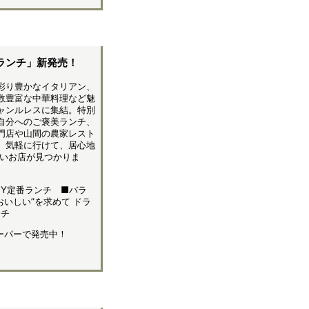
ランチ」新発売！
彩り豊かなイタリアン、
数豊富な中華料理など魅
ャンルレスに集結。特別
自分へのご褒美ランチ、
門店や山間の農家レスト
。気軽に行けて、居心地
たいお店が見つかりま
MY定番ランチ ■バラ
おいしい”を求めて ドラ
ンチ
スーパーで発売中！