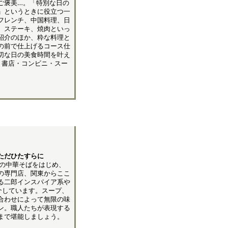
ご褒美…。「特別な日の
」というときに役立つ一
フレンチ、中国料理、日
、ステーキ、焼肉といっ
紹介のほか、粋な料理と
の前で仕上げるコース仕
切な日の美食時間を叶え
円。書店・コンビニ・スー
ただひたすらに
舗の中華そばをはじめ、
の専門店、関東からここ
る二郎インスパイア系や
介しています。スープ、
合わせによって無限の味
ン。職人たちが表現する
まで堪能しましょう。