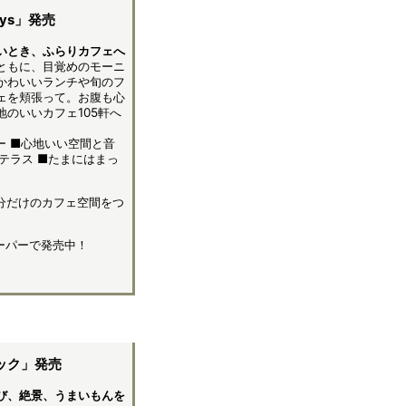
ays」発売
いとき、ふらりカフェへ
ともに、目覚めのモーニ
かわいいランチや旬のフ
ェを頬張って。お腹も心
のいいカフェ105軒へ
ー ■心地いい空間と音
テラス ■たまにはまっ
で、自分だけのカフェ空間をつ
スーパーで発売中！
ック」発売
び、絶景、うまいもんを