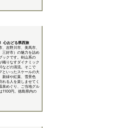
！ 心おどる県西旅
市、吉野川市、美馬市、
、三好市）の魅力を詰め
ブックです。剣山系の
が織りなすダイナミック
川などの清流。そこで
グといったスケールの大
、新緑や紅葉、雪景色
訪れる人を楽しませてく
温泉めぐり、ご当地グル
1100円。徳島県内の