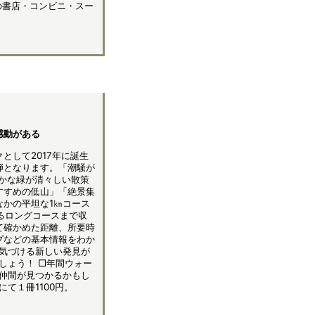
内の書店・コンビニ・スー
感動がある
として2017年に誕生
弾となります。「潮騒が
やかな緑が清々しい散策
すすめの低山」「絶景集
なかの平坦な1㎞コース
るロングコースまで収
て確かめた距離、所要時
プなどの基本情報をわか
気づける新しい発見が
しょう！ □年間ウォー
仲間が見つかるかもし
て１冊1100円。