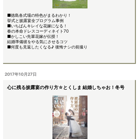
■徳島各式場の特色がまるわかり！
挙式と披露宴全プログラム事例
■いちばんキレイな花嫁になる！
春の本命ドレスコーディネイト70
■かしこい先輩花嫁が伝授！
結婚準備彼をやる気にさせるコツ
■何度も見返したくなる♪ 後悔ナシの前撮り
2017年10月27日
心に残る披露宴の作り方☆とくしま 結婚しちゃお！冬号