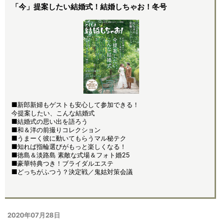
「今」提案したい結婚式！結婚しちゃお！冬号
■新郎新婦もゲストも安心して参加できる！
今提案したい、こんな結婚式
■結婚式の思い出を語ろう
■和＆洋の前撮りコレクション
■うまーく彼に動いてもらうマル秘テク
■知れば指輪選びがもっと楽しくなる！
■徳島＆淡路島 素敵な式場＆フォト婚25
■豪華特典つき！ブライダルエステ
■どっちがふつう？決定戦／鬼姑対策会議
2020年07月28日