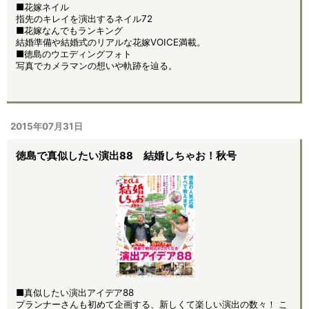
■花嫁ネイル
指先のキレイを演出するネイル72
■花嫁なんでもランキング
結婚準備や結婚式のリアルな花嫁VOICE満載。
■徳島のウエディングフォト
写真でカメラマンの想いや軌跡を辿る。
2015年07月31日
徳島で真似したい演出88 結婚しちゃお！秋号
■真似したい演出アイデア88
プランナーさんも初めて企画する、新しくて楽しい演出の数々！ こ