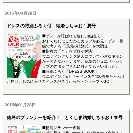
2015年04月28日
ドレスの特別ふろく付 結婚しちゃお！夏号
■ゲストが呼ばれて嬉しい結婚式
おもてなしにこだわるカップル必見！ゲスト目
線で考える「理想の結婚式」を大調査。
■指輪の「？」をプロが解決！
ウエディングリング購入について小さなギモン
から大きなハテナまで、徳島のジュエリーショ
ップのスタッフさんに答えてもらいました。
■特別ふろく「DRESS BOOK」
ウエディング&カラードレス全100着をたっぷり
お届け。お気に入りのドレスが見つかったらショップへGO！
2015年01月28日
徳島のプランナーを紹介！ とくしま結婚しちゃお！春号
■徳島プランナー名鑑
結婚式場のプランナー＆プロデュース会社のス