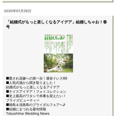
2020年01月28日
「結婚式がもっと楽しくなるアイデア」結婚しちゃお！春
号
■愛され花嫁への第一歩！運命ドレス66
■人気式場から聞き取りました！
結婚式がもっと楽しくなるアイデア
■ナイスアイデア！フォトコレクション
■史上最高のワタシで本番を迎えたい！
ブライズビューティー
■徳島＆淡路島のブライダルフェアへ♪
■結婚にまつわる最旬情報
Tokushima Wedding News