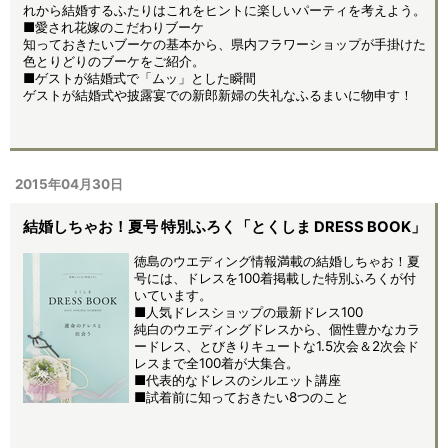
れから結婚するふたりはこれをヒントに楽しいパーティを考えよう。
■愛され花嫁のこだわりブーケ
知っておきたいブーケの基本から、県内フラワーショップが手掛けた
色とりどりのブーケをご紹介。
■ゲストが結婚式で「ムッ」とした瞬間
ゲストが結婚式や披露宴での新郎新婦の失礼なふるまいに物申す！
2015年04月30日
結婚しちゃお！夏号 特別ふろく「とくしま DRESS BOOK」
徳島のウエディング情報満載の結婚しちゃお！夏
号には、ドレスを100着掲載した特別ふろくが付
いています。
■人気ドレスショップの最新ドレス100
純白のウエディングドレスから、個性豊かなカラ
ードレス、とびきりキュートな1.5次会＆2次会ド
レスまで全100着が大集合。
■代表的なドレスのシルエット講座
■試着前に知っておきたい8つのこと