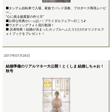
■タンデム自転車で入場、家族でバンド演奏、プロポーズ再現ムービ
ー…
“心に残る披露宴の作り方”
■お得な特典がいっぱい！ブライダルフェアへ行こう♪
■ウエディングフォト流行観測！
■ 読者特典！結婚が決まったカップルへふたりだけのオリジナルフ
ォトブックをプレゼント！
2017年07月28日
結婚準備のリアルマネー大公開！とくしま 結婚しちゃお！
秋号