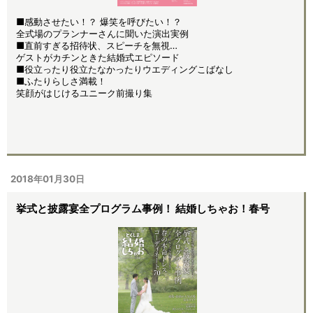
■感動させたい！？ 爆笑を呼びたい！？
全式場のプランナーさんに聞いた演出実例
■直前すぎる招待状、スピーチを無視…
ゲストがカチンときた結婚式エピソード
■役立ったり役立たなかったりウエディングこばなし
■ふたりらしさ満載！
笑顔がはじけるユニーク前撮り集
2018年01月30日
挙式と披露宴全プログラム事例！ 結婚しちゃお！春号