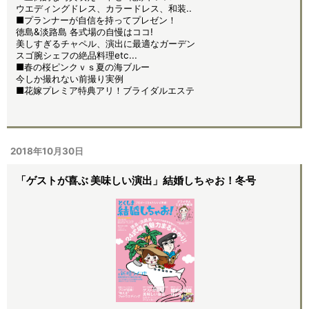
ウエディングドレス、カラードレス、和装..
■プランナーが自信を持ってプレゼン！
徳島&淡路島 各式場の自慢はココ!
美しすぎるチャペル、演出に最適なガーデン
スゴ腕シェフの絶品料理etc...
■春の桜ピンクｖｓ夏の海ブルー
今しか撮れない前撮り実例
■花嫁プレミア特典アリ！ブライダルエステ
2018年10月30日
「ゲストが喜ぶ 美味しい演出」結婚しちゃお！冬号