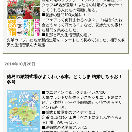
タッフ46名が登場！ふたりの結婚式をサポート
してくれる人たちの素顔に迫る。
■花嫁の疑問100大解決！！
「フェアって何軒まわるべき？」「結婚式のお
金どうやって貯める？」など、花嫁たちの素朴
な疑問を集めました。
■旦那と私の生活習慣の違い
先輩カップルたちが新婚生活をスタートして初めて知った、相手の仰
天の生活習慣を大暴露！
2014年10月28日
徳島の結婚式場がよくわかる本。とくしま 結婚しちゃお！
冬号
■ウエディング＆カクテルドレス100
人気ブランドや新作ドレスをシルエット別にご
紹介。体型カバーや小顔効果が期待できるデザ
イン解説付き。
■挙式＆披露宴のアイデア演出
定番演出にひと工夫！ゲストに楽しんでもらえ
る仕掛けがいっぱい。
■結婚式の名場面アルバム