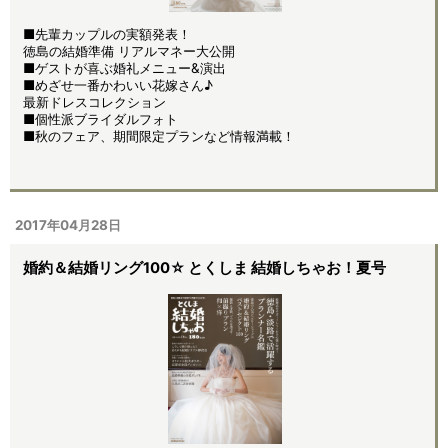
■先輩カップルの実額発表！
徳島の結婚準備 リアルマネー大公開
■ゲストが喜ぶ婚礼メニュー&演出
■めざせ一番かわいい花嫁さん♪
最新ドレスコレクション
■個性派ブライダルフォト
■秋のフェア、期間限定プランなど情報満載！
2017年04月28日
婚約＆結婚リング100☆ とくしま 結婚しちゃお！夏号