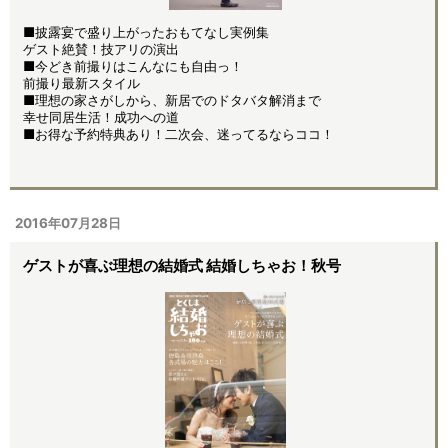
■披露宴で盛り上がったおもてなし実例集
ゲスト絶賛！技アリの演出
■今どき前撮りはこんなにも自由っ！
前撮り最新スタイル
■理想の家さがしから、新居でのドタバタ解消まで
幸せ同居生活！成功への道
■お得な予約特典あり！二次会、迷ってるならココ！
2016年07月28日
ゲストが喜ぶ理想の結婚式 結婚しちゃお！秋号