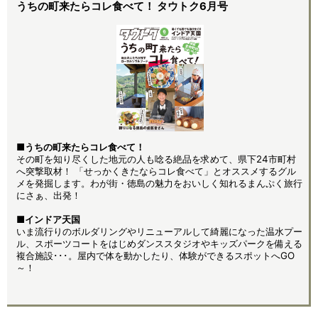
うちの町来たらコレ食べて！ タウトク6月号
■うちの町来たらコレ食べて！
その町を知り尽くした地元の人も唸る絶品を求めて、県下24市町村
へ突撃取材！ 「せっかくきたならコレ食べて」とオススメするグル
メを発掘します。わが街・徳島の魅力をおいしく知れるまんぷく旅行
にさぁ、出発！
■インドア天国
いま流行りのボルダリングやリニューアルして綺麗になった温水プー
ル、スポーツコートをはじめダンススタジオやキッズパークを備える
複合施設･･･。屋内で体を動かしたり、体験ができるスポットへGO
～！