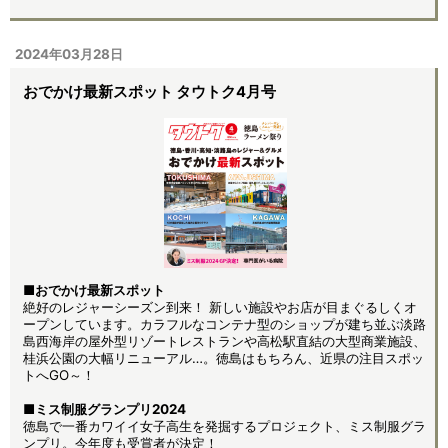
2024年03月28日
おでかけ最新スポット タウトク4月号
■おでかけ最新スポット
絶好のレジャーシーズン到来！ 新しい施設やお店が目まぐるしくオ
ープンしています。カラフルなコンテナ型のショップが建ち並ぶ淡路
島西海岸の屋外型リゾートレストランや高松駅直結の大型商業施設、
桂浜公園の大幅リニューアル…。徳島はもちろん、近県の注目スポッ
トへGO～！
■ミス制服グランプリ2024
徳島で一番カワイイ女子高生を発掘するプロジェクト、ミス制服グラ
ンプリ。今年度も受賞者が決定！