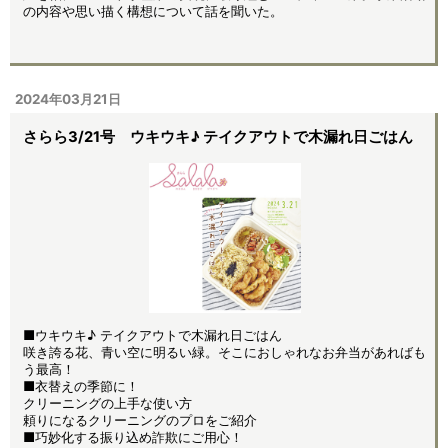
の内容や思い描く構想について話を聞いた。
2024年03月21日
さらら3/21号 ウキウキ♪ テイクアウトで木漏れ日ごはん
■ウキウキ♪ テイクアウトで木漏れ日ごはん
咲き誇る花、青い空に明るい緑。そこにおしゃれなお弁当があればも
う最高！
■衣替えの季節に！
クリーニングの上手な使い方
頼りになるクリーニングのプロをご紹介
■巧妙化する振り込め詐欺にご用心！