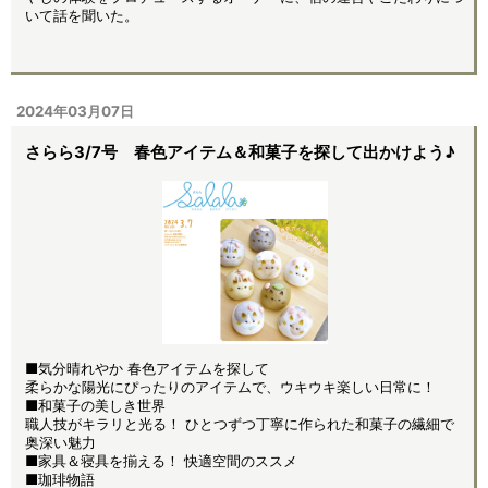
いて話を聞いた。
2024年03月07日
さらら3/7号 春色アイテム＆和菓子を探して出かけよう♪
■気分晴れやか 春色アイテムを探して
柔らかな陽光にぴったりのアイテムで、ウキウキ楽しい日常に！
■和菓子の美しき世界
職人技がキラリと光る！ ひとつずつ丁寧に作られた和菓子の繊細で
奥深い魅力
■家具＆寝具を揃える！ 快適空間のススメ
■珈琲物語