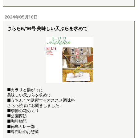
2024年05月16日
さらら5/16号 美味しい天ぷらを求めて
■カラリと揚がった
美味しい天ぷらを求めて
■うちんくで活躍するオススメ調味料
さらら読者にお聞きしました！
■季節の花めぐり
■公園探訪
■珈琲物語
■徳島カレー部
■専門店のお惣菜