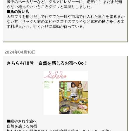
騰中のベーカリーなど、グルメにレジャーに、絶景に！ まだまだ知
らない地元のいいところググッと深堀りしました。
■魚の旨い店
天然ブリを揚げだしで仕立てた一皿や市場で仕入れた魚介を盛るまか
ない丼、サックリ衣のエビやスズキのフライなど素材の良さを引き出
す料理人たち。行くたびに感動が待っている。
2024年04月18日
さらら4/18号 自然を感じるお宿へGo！
■癒やされ小旅へ
自然を感じるお宿