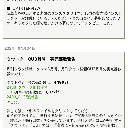
■TOP INTERVIEW
徳島市を拠点とする老舗のダンススタジオで、18歳の実力派インスト
ラクターが活躍している。2人とダンスとの出会い、夢中になったワ
ケ、キラキラした瞳で追いかける夢についてインタビューした。
2024年04月04日
タウトク・CU3月号 実売部数報告
月刊タウン情報トクシマ3月号、月刊タウン情報CU3月号の実売部数
報告です。
タウトク3月号の売部数は、
4,199
部
2403_タウトク部数報告
CU3月号の売部数は、
3,372部
2403_CU部数報告
でした。
詳しくは、上部のファイルをクリックしてください。
多くの出版社では、発行する雑誌において実際の販売部数と大きくか
け離れた「発行部数」を公表しています。当社メディコムが発行する
「タウトク」「CU」では、「実際に何部が売れたのか=実売部数」