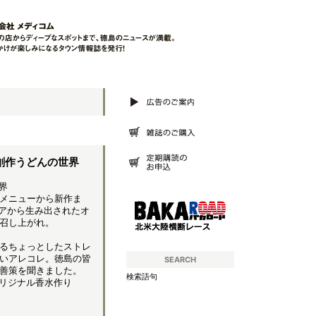
☆創作うどんの世界
界
メニューから新作ま
アから生み出されたオ
召し上がれ。
るちょっとしたストレ
いアレコレ。徳島の皆
SEARCH
善策を聞きました。
検索語句
リジナル香水作り