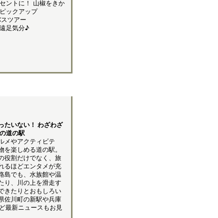
セントに！ 山椒をきか
ピックアップ
バスツアー
遠足気分♪
ったいない！ わざわざ
島の道の駅
ルメやアクティビテ
物を楽しめる道の駅。
の役割だけでなく、旅
れるほどエンタメが充
路島でも、水族館や温
たり、川の上を滑走す
できたりとおもしろい
県佐川町の新駅や兵庫
ど最新ニュースもお見