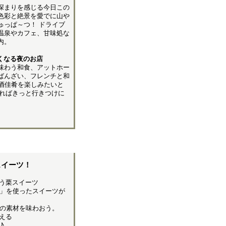
深まりを感じる今日この
色彩と絶景を愛でに山や
ゅっぱ～つ！ ドライブ
温泉やカフェ、甘味処な
内。
くなる夜のお店
味わう和食、アットホー
ばんざい、フレンチと和
酒佳肴を楽しみたいと
ればきっと行きつけに
スイーツ！
う栗スイーツ
」を使ったスイーツが
の素材を味わおう。
える
♪