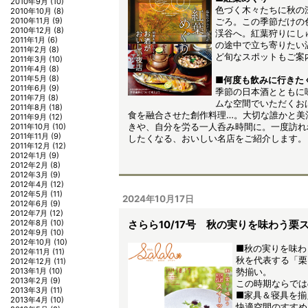
2010年9月
(10)
色づく木々たちに秋の
2010年10月
(8)
ごろ。この季節だけの
2010年11月
(9)
2010年12月
(8)
渓谷へ。紅葉狩りにし
2011年1月
(6)
の途中で立ち寄りたい
2011年2月
(8)
ど旬なスポットもご案
2011年3月
(10)
2011年4月
(8)
2011年5月
(8)
■何度も飲みに行きた
2011年6月
(9)
季節の日本酒とともに
2011年7月
(8)
ムな空間でいただくお
2011年8月
(18)
食を融合させた創作料理…。大切な誰かと美
2011年9月
(12)
きや、自分を労る一人呑み時間に。一度訪れ
2011年10月
(10)
2011年11月
(9)
したくなる、おいしい名店をご紹介します。
2011年12月
(12)
2012年1月
(9)
2012年2月
(8)
2012年3月
(9)
2012年4月
(12)
2012年5月
(11)
2024年10月17日
2012年6月
(9)
2012年7月
(12)
2012年8月
(10)
さらら10/17号 秋の実りを味わう栗
2012年9月
(10)
2012年10月
(10)
■秋の実りを味わ
2012年11月
(11)
秋を代表する「栗
2012年12月
(11)
2013年1月
(10)
勢揃い。
2013年2月
(9)
この時期ならでは
2013年3月
(11)
■家具＆寝具を揃
2013年4月
(10)
快適空間のすすめ