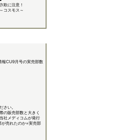
詐欺に注意！
～コスモス～
情報CU9月号の実売部数
ださい。
際の販売部数と大きく
当社メディコムが発行
部が売れたのか=実売部