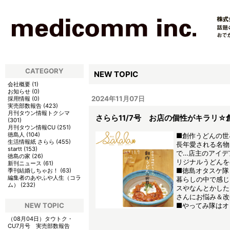
CATEGORY
NEW TOPIC
会社概要
(
1
)
お知らせ
(
0
)
2024年11月07日
採用情報
(
0
)
実売部数報告
(
423
)
月刊タウン情報トクシマ
さらら11/7号 お店の個性がキラリ
(
301
)
月刊タウン情報CU
(
251
)
徳島人
(
104
)
■創作うどんの世
生活情報紙 さらら
(
455
)
長年愛される名物
startt
(
153
)
で…店主のアイデ
徳島の家
(
26
)
リジナルうどんを
新刊ニュース
(
61
)
■徳島オタスケ隊
季刊結婚しちゃお！
(
63
)
編集者のあやふや人生（コラ
暮らしの中で感じ
ム）
(
232
)
スやなんとかした
さんにお悩み＆改
NEW TOPIC
■やってみ隊はオ
（08月04日）
タウトク・
CU7月号 実売部数報告