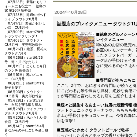
（07月28日）
新築にもリフ
ォームにも役立つ！ 徳島の
家 第26弾 新発売
2024年10月28日
（07月28日）
海辺の街へド
ライブ タウトク8月号
（07月17日）
野菜がおいし
話題店のブレイクメニュー タウトク11
い店 CU8月号
（07月09日）
startt7/9号
■徳島のグルメシーン
レッツサイクリング！
レイクメニュー
（07月03日）
タウトク・
噂のあのお店の激売れ
CU6月号 実売部数報告
（06月26日）
絶景、夏花火
必至のレモンケーキ、
タウトク7月号
したクラフトバーガー
（06月26日）
startt6/25
ーグ店が手掛けるイタ
号 海・川ではたらく
なに売れるのか？ お
（06月19日）
とくしま今日
のランチ 新発売！
す。
（06月19日）
噂のメニュ
ー CU7月号
■専門店があちこちに
（06月12日）
startt6/11号
ここ1、2年で、おにぎりの専門店が続々と
餃子を愛す
にこだわるお米や豊富な具材、絶妙な食感に
（06月03日）
タウトク・
すが専門店と言わしめるお店をご紹介します
CU5月号 実売部数報告
（05月28日）
startt5/28
号 自然を守る取り組み
■続々と誕生するあま～いお店の最新情報 
（05月28日）
テイクアウト
フォトジェニックなドーナツや、もちもち生
グルメ タウトク6月号
名工が手掛けるチョコケーキ…。今春以降に
（05月20日）
あたらしい美
店を直撃！
食店 CU6月号
（05月14日）
startt5/14号
■五感がときめく クラフトビールで乾杯
昔ながらの手しごとを受け継
ぐ
しっかりした苦みとホップの香りが特徴の「I