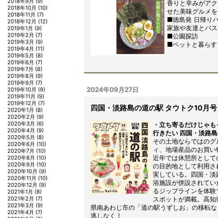
2018年9月
(9)
香りと辛みがアク
2018年10月
(10)
せた美味グルメを
2018年11月
(7)
■徳島発 日帰り
2018年12月
(12)
家族や友達とバス
2019年1月
(9)
2019年2月
(7)
■公園探訪
2019年3月
(9)
■ペットと暮らす
2019年4月
(11)
2019年5月
(8)
2019年6月
(7)
2019年7月
(8)
2019年8月
(9)
2019年9月
(7)
2024年09月27日
2019年10月
(9)
2019年11月
(9)
2019年12月
(7)
四国・淡路島の道の駅 タウトク10月号
2020年1月
(8)
2020年2月
(9)
2020年3月
(6)
・立ち寄るだけじゃも
2020年4月
(9)
行きたい 四国・淡路
2020年5月
(8)
その土地ならではのグ
2020年6月
(10)
ィ、地場産品のお買い
2020年7月
(10)
近年では休憩所として
2020年8月
(10)
2020年9月
(10)
の目的地として利用さ
2020年10月
(9)
実している。四国・淡
2020年11月
(10)
浴施設が併設されてい
2020年12月
(9)
るジップラインを体験
2021年1月
(8)
スポットが満載。高知
2021年2月
(7)
2021年3月
(9)
県南あわじ市の「道の駅うずしお」の移転な
2021年4月
(7)
逃しなく！