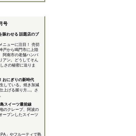
月号
を賑わせる 話題店のブ
メニューに注目！ 売切
神戸から鳴門市に上陸
、阿南市の老舗ハンバ
リアン。どうしてそん
いしさの秘密に迫りま
！おにぎりの新時代
誕生している。焼き加減
仕上げる握り方…。さ
。
徳島スイーツ最前線
地のクレープ、阿波の
オープンしたスイーツ
PA」やフルーティで熟