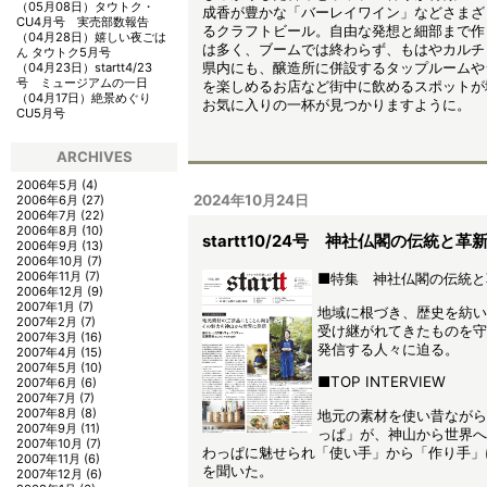
（05月08日）
タウトク・
成香が豊かな「バーレイワイン」などさまざ
CU4月号 実売部数報告
るクラフトビール。自由な発想と細部まで作
（04月28日）
嬉しい夜ごは
は多く、ブームでは終わらず、もはやカルチ
ん タウトク5月号
県内にも、醸造所に併設するタップルームや
（04月23日）
startt4/23
号 ミュージアムの一日
を楽しめるお店など街中に飲めるスポットが
（04月17日）
絶景めぐり
お気に入りの一杯が見つかりますように。
CU5月号
ARCHIVES
2006年5月
(4)
2024年10月24日
2006年6月
(27)
2006年7月
(22)
2006年8月
(10)
startt10/24号 神社仏閣の伝統と革
2006年9月
(13)
2006年10月
(7)
2006年11月
(7)
■特集 神社仏閣の伝統と
2006年12月
(9)
2007年1月
(7)
地域に根づき、歴史を紡い
2007年2月
(7)
受け継がれてきたものを守
2007年3月
(16)
発信する人々に迫る。
2007年4月
(15)
2007年5月
(10)
■TOP INTERVIEW
2007年6月
(6)
2007年7月
(7)
2007年8月
(8)
地元の素材を使い昔ながら
2007年9月
(11)
っぱ」が、神山から世界へ
2007年10月
(7)
わっぱに魅せられ「使い手」から「作り手」
2007年11月
(6)
を聞いた。
2007年12月
(6)