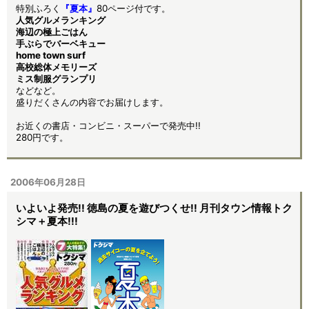
特別ふろく
『夏本』
80ページ付です。
人気グルメランキング
海辺の極上ごはん
手ぶらでバーベキュー
home town surf
高校総体メモリーズ
ミス制服グランプリ
などなど。
盛りだくさんの内容でお届けします。
お近くの書店・コンビニ・スーパーで発売中!!
280円です。
2006年06月28日
いよいよ発売!! 徳島の夏を遊びつくせ!! 月刊タウン情報トク
シマ＋夏本!!!