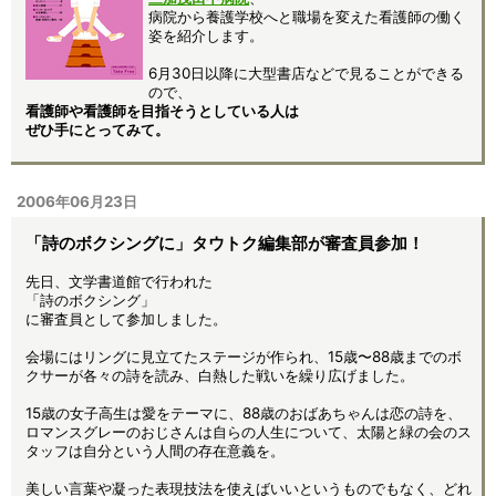
病院から養護学校へと職場を変えた看護師の働く
姿を紹介します。
6月30日以降に大型書店などで見ることができる
ので、
看護師や看護師を目指そうとしている人は
ぜひ手にとってみて。
2006年06月23日
「詩のボクシングに」タウトク編集部が審査員参加！
先日、文学書道館で行われた
「詩のボクシング」
に審査員として参加しました。
会場にはリングに見立てたステージが作られ、15歳〜88歳までのボ
クサーが各々の詩を読み、白熱した戦いを繰り広げました。
15歳の女子高生は愛をテーマに、88歳のおばあちゃんは恋の詩を、
ロマンスグレーのおじさんは自らの人生について、太陽と緑の会のス
タッフは自分という人間の存在意義を。
美しい言葉や凝った表現技法を使えばいいというものでもなく、どれ