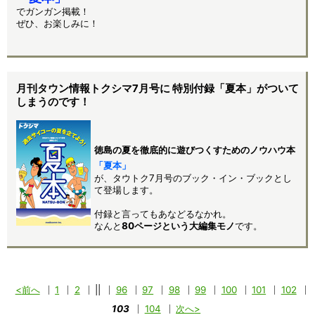
でガンガン掲載！
ぜひ、お楽しみに！
月刊タウン情報トクシマ7月号に 特別付録「夏本」がついて
しまうのです！
徳島の夏を徹底的に遊びつくすためのノウハウ本
「夏本」
が、タウトク7月号のブック・イン・ブックとし
て登場します。
付録と言ってもあなどるなかれ。
なんと
80ページという大編集モノ
です。
前へ
1
2
||
96
97
98
99
100
101
102
103
104
次へ