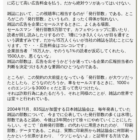
に応じて高い広告料金を払う。だから絶対ウソがあってはいけない。
雑誌において、この視聴率に相当するのが「発行部数」である。とこ
ろがこの「発行部数」というもの、まったく得体が知れない。
雑誌の広告を企業にセールスするときに、よくある場面。
セールスマン「発行部数5万部です。カフェやショップに置いたり、
読者が回し読みしたりするので、1冊につき3人くらいが目を通すと
いう調査ずみです。だから15万人くらいが当社の雑誌を読むことにな
ります。で・・・広告料金はコレコレです」
企業担当者 「15万人か。そのうち1％の読者が反応してくれたら、
1500人か。悪くないな」
雑誌の部数は、広告を出そうかどうか迷っている企業の広報担当者の
判断を決定づける大きな要因のひとつなのである。
ところが、この契約の大前提となっている「発行部数」が大ウソだっ
たとしたら、どうなのだろうか。車をセールスするときに、1000ｃ
ｃのエンジンを3000ｃｃだと言って売りつけたら、
それは詐欺行為にあたるだろう。それと同様のことが、雑誌の世界で
は堂々と行われている。
2004年11月、835誌が加盟する日本雑誌協会は、毎年発表していた
雑誌の部数について、今までに公表していた発行部数の多くは水増し
部数であると認め、今後は3年間かけて徐々にやめていくことにした
らしい。そこで「自称発行部数」の代わりに用意されたのが、「印刷
部数」データである。これは、実際に印刷所から雑誌協会に何部刷っ
たかという伝票がまわり、「ウソじゃないよ」と証明する方法であ