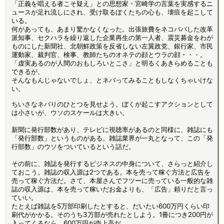
「正義を唱える者こそ疑え」との思想家・宮崎学の言葉を実感するニ
ュースが足れ流しにされ、受け取るぼくたちの心も、壊疽を起こして
いる。
何があっても、あまり驚かなくなった。出張旅費をネコババした改革
派知事、セクハラを繰り返した企業再生の第一人者、震災募金をわが
ものにした新聞社、北朝鮮政策を反省しない左翼政党、銀行家、市民
運動家、裁判官、検事、教師たちのオネテの顔とウラの顔・・・。
「虚実あるのが人間のおもしろいとこさ」と明るくあきらめることも
できるが、
そんなもんじゃないでしょ、とネバってみることもしなくちゃいけな
い。
ちいさなネバりのひとつを見せよう。ぼくが起こすアクションとして
は小さいが、ウソのスケールは大きい。
新聞に発行部数があり、テレビに視聴率があるのと同様に、雑誌にも
「発行部数」というものがある。雑誌業界が一丸となって、この「発
行部数」のウソをついているという話だ。
その前に、雑誌を発行するビジネスの中身について、さらっと紹介し
ておこう。雑誌の収入源は2つである。本を売って稼ぐ方法と広告を
売って稼ぐ方法だ。さて、本屋さんでフツーに売っている一般的な雑
誌の収入源は、本を売って稼いだお金よりも、「広告」頼りだと言っ
ていい。
たとえば雑誌を5万部印刷したとすると、だいたい600万円くらい印
刷代がかかる。そのうち3万部が売れたとしよう。1冊につき200円が
入ってくるなら、600万円が売上高だ。