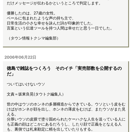
だけメッセージが伝わるかというところで判定します。
優勝したのは、27歳の女性。
ベールに包まれたような声の持ち主で、
日常生活の小さな幸せを詠んだ詩が印象的でした。
言葉という伝達ツールを持つ人間は幸せだと思う一日でした。
（タウン情報トクシマ編集部）
2006年06月22日
徳島で雑誌をつくろう そのイチ「実売部数を公開するの
だ」
ついてはいけないウソ
文責＝坂東良晃(タウトク編集人）
世の中はウソのホンネの多層構造からできている。ウソという皮をむ
けばがホンネが顔を出し、ホンネの薄皮をむけば、またウソがまた見
える。
分厚いウソの皮膜で塗り固められたケーハクな人生を送っている人に
も正義の顔はどこかにあるだろうし、したり顔で正義をとなえる人
も、裏側では札束勘定に精を出していたりもする。