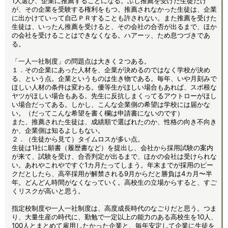
1人選び、企業に推薦することになる。ぶじ推薦を受けた生徒だけ
が、その企業を受験する権利をもつ。推薦されなかった生徒は、企業
に出かけていって自己ＰＲすることも許されない。また推薦を受けた
生徒は、いったん推薦を受けると、その会社の合否が出るまで、ほか
の会社を受けることはできなくなる。ハアーッ、ため息つづきであ
る。
「一人一社制度」の問題点は大きく２つある。
１．その企業にあった人材を、企業が決めるのではなく学校が決め
る、という点。企業というものは生き物である。毎年、いや月刻みで
ほしい人材の条件は変わる。優等生がほしい場合もあれば、スポ根な
ヤツがほしい場合もある。先生に反抗しまくってるアウトローがほし
い場合だってある。しかし、こんな企業側の希望は学校には届かな
い。（だってこんな希望を書く欄は申請書にないのです）
また、推薦された生徒は、成績順で選ばれたのか、性格の向き不向き
か、企業側は知るよしもない。
２．（生徒から見て）タイムロスが多い点。
生徒は1社に願書（履歴書など）を提出し、会社から採用試験の案内
が来て、試験を受け、合否判定が出るまで、ほかの会社は受けられな
い。あれやこれやですぐ1カ月たってしまう。年末までが採用のピー
クだとしたら、高卒採用が解禁される9月からだと勝負は4カ月〜半
年。どんどん時間がなくなっていく。高校生の立場からすると、すご
くリスクが高いと思う。
指定校制度や一人一社制度は、高度成長時代のなごりだと思う。つま
り、大量生産の時代に、勤勉で一定以上の能力のある高校生を10人、
100人とまとめて雇用したかった企業と、毎年安定して企業に生徒を