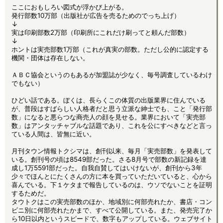
ここにおもしろい図式が浮かび上がる。
発行部数10万部（出版社が広告を売るためのでっち上げ）
↓
実は印刷部数2万部（印刷所にこれだけ刷ってと頼んだ部数）
↓
ホントは実売部数1万部（これが真実の部数。ただし公的に認定する
機関・団体は存在しない。
ＡＢＣ協会というのもあるが加盟誌が少なく、毎号調査しているわけ
でもない）
ひどい話である。ぼくは、長らくこの体質の出版業界に住んでいる
が、普段はすばらしい人格者だと思う立派な紳士でも、こと「発行部
数」になると悪らつな商売人の顔を見せる。業界において「実売部
数」はアンタッチャブルな話題であり、これを公にすべきなどと言っ
ている人間は、皆無に近い。
月刊タウン情報トクシマは、創刊以来、毎月「実売部数」を発表して
いる。創刊号の頃は8549部だった。さる8月号で部数の新記録を達
成し1万5591部だった。自我自賛してはいけないが、創刊から3年
少々でほんとにたくさんの方に本を買っていただいていると、心から
喜んでいる。下１ケタまで報告しているのは、ウソでないことを証明
するためだ。
タウトクはこの実売部数のほか、地域別に何部売れたか、書店・コン
ビニ別に何部売れたかまで、すべて公開している。また、発売完了か
ら10日以内というスピードで、数字もアップしている。ウェブサイト