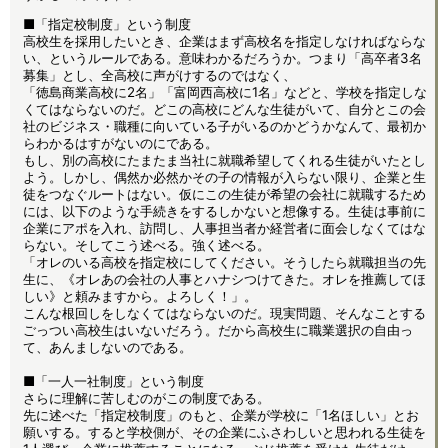
■「指定校制度」という制度
高校生を採用したいとき、企業はまず高校名を指定しなければならな
い、というルールである。意味わかるだろうか。つまり「高卒者3名
募集」とし、全高校に声がけするのではなく、
「徳島商業高校に2名」「富岡西高校に1名」などと、学校を指定しな
くてはならないのだ。どこの高校にどんな生徒がいて、自分とこの会
社のビジネス・職種に向いている子がいるのかどうかなんて、最初か
らわかるはすがないのにである。
もし、別の高校にたまたま当社に就職希望してくれる生徒がいたとし
よう。しかし、偶然か必然かその子の情報が入らない限り、企業と生
徒をつなぐルートはない。仮にこの生徒が希望の会社に就職するため
には、以下のような手続きをするしかないと想像する。生徒は事前に
企業にアポを入れ、訪問し、人事担当者か経営者に面会しなくてはな
らない。そしてこう述べる。強く述べる。
「オレのいる高校を指定校にしてください。そうしたら就職担当の先
生に、《オレあの会社の人事とハナシつけてきた。オレを推薦してほ
しい》と頼みますから。よろしく！」。
こんな根回しをしなくてはならないのだ。現実問題、そんなことする
ごっつい高校生はいないだろう。だから高校生に職業選択の自由っ
て、あんましないのである。
■「一人一社制度」という制度
さらに理解に苦しむのがこの制度である。
先に述べた「指定校制度」のもと、企業が学校に「1名ほしい」とお
願いする。すると学校側が、その企業にふさわしいと思われる生徒を