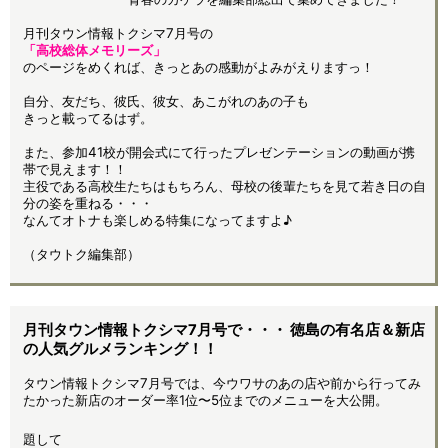
月刊タウン情報トクシマ7月号の
「高校総体メモリーズ」
のページをめくれば、きっとあの感動がよみがえりますっ！
自分、友だち、彼氏、彼女、あこがれのあの子も
きっと載ってるはず。
また、参加41校が開会式にて行ったプレゼンテーションの動画が携
帯で見えます！！
主役である高校生たちはもちろん、母校の後輩たちを見て若き日の自
分の姿を重ねる・・・
なんてオトナも楽しめる特集になってますよ♪
（タウトク編集部）
月刊タウン情報トクシマ7月号で・・・ 徳島の有名店＆新店
の人気グルメランキング！！
タウン情報トクシマ7月号では、今ウワサのあの店や前から行ってみ
たかった新店のオーダー率1位〜5位までのメニューを大公開。
題して