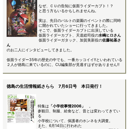
なぜ、ＣＵの告知に仮面ライダーカブト！？
と思う方もいるかもしれませんね。
実は、先日のバルトの楽園のイベントの際に同時
に開かれていたショーに行ってきました。
そこで、仮面ライダーカブトに出演している
仮面ライダーカブト、天道総司役の
水嶋ヒロさん
仮面ライダーガタック、加賀美新役の
佐藤祐基さ
ん
のお二人にインタビューしてきました。
仮面ライダー35年の歴史の中でも、一番カッコイイ!!といわれている
２人が徳島に来ているのに、CU編集部が見逃すはずがありません!!
徳島の生活情報紙さらら 7月6日号 本日発行！
特集は
「小学校事情2006」
。
参観日、制服、給食など、昔とは変わってきてい
る
小学校について、保護者のホンネを大調査。
また、6月14日に行われた