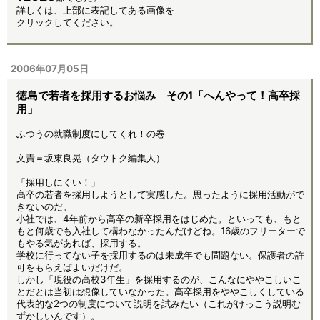
詳しくは、上部に表記してある画像を
クリックしてください。
2006年07月05日
徳島で若者を採用するお悩み その1「へんやって！高卒採
用」
ふつうの就職制度にしてくれ！の巻
文責＝坂東良晃（タウトク編集人）
「採用しにくい！」
高卒の若者を採用しようとして実感した。思ったように採用活動がで
きないのだ。
小社では、4年前から高卒の新卒採用をはじめた。といっても、もと
もと何歳でも入社して構わなかったんだけどね。16歳のフリーターで
もやる気があれば、採用する。
学校に行ってない子を採用するのは未成年でも問題ない。保護者の許
可をもらえばよいだけだ。
しかし「現役の高校3年生」を採用するのが、こんなにややこしいこ
とだとは当初は想像していなかった。高卒採用をややこしくしている
代表的な2つの制度について説明を試みたい（これがけっこう説明む
ずかしいんです）。