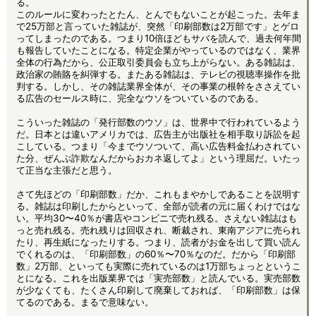
る。
このルールに変わったとたん、とんでもないことが起こった。去年ま
で25万部と言っていた雑誌が、突然「印刷部数は2万部です」とゲロ
ってしまったのである。つまり10倍ほどもサバを読んで、過去何年間
も報告していたことになる。特定企業がやっているのではなく、業界
全体の行為だから、公正取引委員会も立ち上がらない。ある雑誌は、
政治家の賄賂を糾弾する。またある雑誌は、テレビの視聴率操作を批
判する。しかし、その雑誌業界全体が、その事業の根幹をささえてい
る広告のセールス時に、完全なウソをついているのである。
こういった雑誌の「発行部数のウソ」は、世界中で行われているよう
だ。日本とは違いアメリカでは、広告主が出版社を相手取り訴訟を起
こしている。つまり「今までウソついて、高い広告料金払わされてい
た分、ぜんぶ詐欺なんだからおカネ返してよ」という理屈だ。いたっ
て正当な主張だと思う。
さて先ほどの「印刷部数」だか、これもまやかしであることを説明す
る。雑誌は印刷したからといって、全部が読者の元に届くわけではな
い。平均30〜40％が書店やコンビニで売れ残る。さえない雑誌はも
っと売れ残る。売れ残りは回収され、断裁され、東南アジアに売られ
たり、再生紙になったりする。つまり、読者がお金を出して買い読ん
でくれるのは、「印刷部数」の60％〜70％なのだ。だから「印刷部
数」2万部、といっても実際に売れているのは1万部ちょっとというこ
とになる。これを出版業界では「実売部数」と読んでいる。実売部数
が少なくても、たくさん印刷して廃棄しておれば、「印刷部数」は保
てるのである。まるで意味ない。