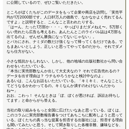
に公開しているので、ぜひご覧いただきたい。
ところがぼくたちがこのデータをもって企業や商店を訪問し「実売平
均が1万2000部です。人口81万人の徳島で、なかなかよく売れてるん
ですよ」と説明すると、こんなこと言われたりする。
「はーん、たった1万部か・・・。やっぱりまだダメねえ〜。5万部く
らい売れたら広告も考えるわ。あんたんとこのライバル誌は4万部も
出てるのよ、ぜんぜん勝負になってないじゃない」。
とバカにされ、ナミダの数だけ強くなって帰ってくるだけである。で
もまあいいとしよう。正しいと思ってやってるのだから、それでダメ
なら仕方がない。
小さな抵抗かもしれない。しかし、他の地域の出版社数社から問い合
わせをいただいている。
「本当に実売部数なんか出して大丈夫なの？ それで広告売れるの？
データを出す理由は？ ウチもやろうかなと検討中なのよ」
あるいは、こんなお話もいただいている。「キミキミ、そんなことし
てどうなるかわかってるの。キミなんか潰すのわけないんだから
ね〜」
おお、こわっ！ そんなときは「ぼ、ぼくが悪ければ、訴訟お待ちし
てます」と命からがら答える。
当社の取り組みをもっと全国に広げたいなあと思っている。ぼくは、
このコラムに実売部数報告書をつけてあちこちに配布しようと思って
いる。ぼくたちの真っ当な提案を拒否する出版社には、拒否する理由
も聞いてみたいと思う。そして聞き取りした各種非難、嫌味などを、