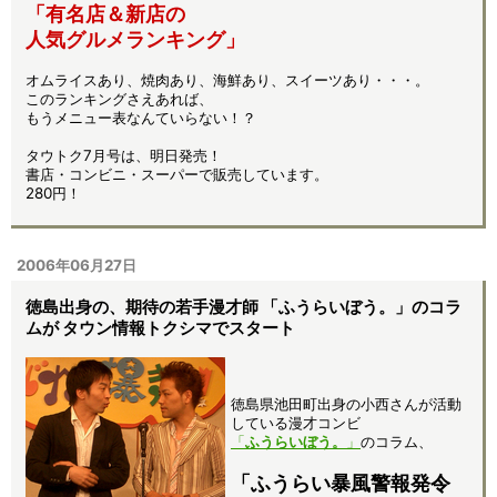
「有名店＆新店の
人気グルメランキング」
オムライスあり、焼肉あり、海鮮あり、スイーツあり・・・。
このランキングさえあれば、
もうメニュー表なんていらない！？
タウトク7月号は、明日発売！
書店・コンビニ・スーパーで販売しています。
280円！
2006年06月27日
徳島出身の、期待の若手漫才師 「ふうらいぼう。」のコラ
ムが タウン情報トクシマでスタート
徳島県池田町出身の小西さんが活動
している漫才コンビ
「
ふうらいぼう。
」
のコラム、
「ふうらい暴風警報発令