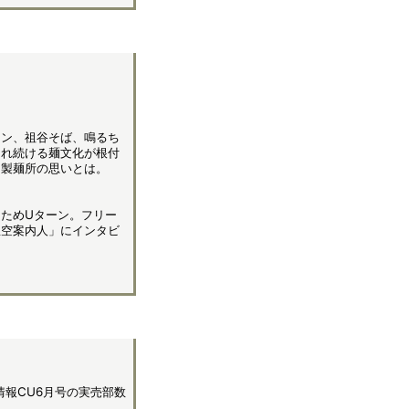
メン、祖谷そば、鳴るち
され続ける麺文化が根付
る製麺所の思いとは。
ためUターン。フリー
星空案内人」にインタビ
情報CU6月号の実売部数