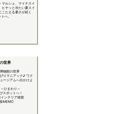
トマルシェ、マイナスイ
、ヒヤッと冷たい夏スイ
にこたえる暑さが続く
ットへ。
館の世界
博物館の世界
ぴりマニアック♪ ワク
ュージアムへ出かけよ
 ～ひまわり～
びスポットへ！
素敵インテリア雑貨
策MEMO