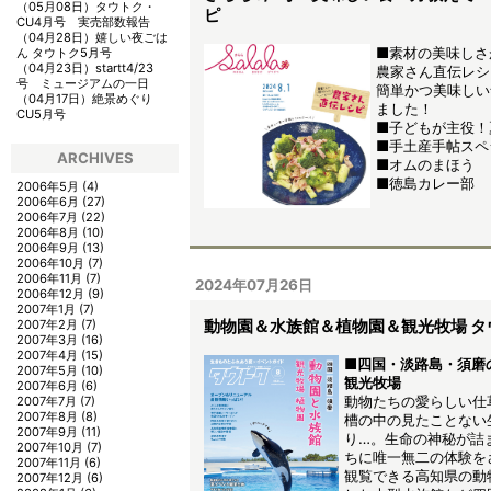
（05月08日）
タウトク・
ピ
CU4月号 実売部数報告
（04月28日）
嬉しい夜ごは
■素材の美味しさ
ん タウトク5月号
（04月23日）
startt4/23
農家さん直伝レシ
号 ミュージアムの一日
簡単かつ美味しい
（04月17日）
絶景めぐり
ました！
CU5月号
■子どもが主役！
■手土産手帖スペ
ARCHIVES
■オムのまほう
■徳島カレー部
2006年5月
(4)
2006年6月
(27)
2006年7月
(22)
2006年8月
(10)
2006年9月
(13)
2006年10月
(7)
2006年11月
(7)
2024年07月26日
2006年12月
(9)
2007年1月
(7)
動物園＆水族館＆植物園＆観光牧場 タ
2007年2月
(7)
2007年3月
(16)
2007年4月
(15)
■四国・淡路島・須磨の
2007年5月
(10)
観光牧場
2007年6月
(6)
動物たちの愛らしい仕
2007年7月
(7)
2007年8月
(8)
槽の中の見たことない
2007年9月
(11)
り…。生命の神秘が詰
2007年10月
(7)
ちに唯一無二の体験を
2007年11月
(6)
観覧できる高知県の動
2007年12月
(6)