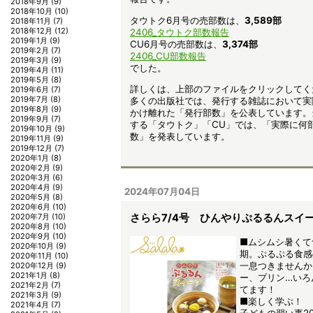
2018年9月
(9)
2018年10月
(10)
タウトク6月号の売部数は、
3,589
部
2018年11月
(7)
2018年12月
(12)
2406_タウトク部数報告
2019年1月
(9)
CU6月号の売部数は、
3,374部
2019年2月
(7)
2406_CU部数報告
2019年3月
(9)
でした。
2019年4月
(11)
2019年5月
(8)
詳しくは、上部のファイルをクリックしてく
2019年6月
(7)
2019年7月
(8)
多くの出版社では、発行する雑誌において実
2019年8月
(9)
かけ離れた「発行部数」を公表しています。
2019年9月
(7)
する「タウトク」「CU」では、「実際に何
2019年10月
(9)
数」を発表しています。
2019年11月
(9)
2019年12月
(7)
2020年1月
(8)
2020年2月
(9)
2020年3月
(6)
2020年4月
(9)
2024年07月04日
2020年5月
(8)
2020年6月
(10)
さらら7/4号 ひんやりぷるるんスイ
2020年7月
(10)
2020年8月
(10)
2020年9月
(10)
■ムシムシ暑くて
2020年10月
(9)
期。ぷるぷる食感
2020年11月
(10)
一息つきませんか
2020年12月
(9)
2021年1月
(8)
ー、プリン…いろ
2021年2月
(7)
てます！
2021年3月
(9)
■楽しく学ぶ！
2021年4月
(7)
子どもの習い事20