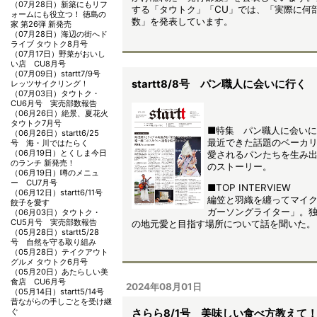
（07月28日）
新築にもリフ
する「タウトク」「CU」では、「実際に何
ォームにも役立つ！ 徳島の
数」を発表しています。
家 第26弾 新発売
（07月28日）
海辺の街へド
ライブ タウトク8月号
（07月17日）
野菜がおいし
い店 CU8月号
（07月09日）
startt7/9号
startt8/8号 パン職人に会いに行く
レッツサイクリング！
（07月03日）
タウトク・
CU6月号 実売部数報告
（06月26日）
絶景、夏花火
タウトク7月号
■特集 パン職人に会い
（06月26日）
startt6/25
最近できた話題のベーカ
号 海・川ではたらく
（06月19日）
とくしま今日
愛されるパンたちを生み
のランチ 新発売！
のストーリー。
（06月19日）
噂のメニュ
ー CU7月号
■TOP INTERVIEW
（06月12日）
startt6/11号
編笠と羽織を纏ってマイ
餃子を愛す
ガーソングライター」。
（06月03日）
タウトク・
CU5月号 実売部数報告
の地元愛と目指す場所について話を聞いた。
（05月28日）
startt5/28
号 自然を守る取り組み
（05月28日）
テイクアウト
グルメ タウトク6月号
（05月20日）
あたらしい美
食店 CU6月号
2024年08月01日
（05月14日）
startt5/14号
昔ながらの手しごとを受け継
ぐ
さらら8/1号 美味しい食べ方教えて！