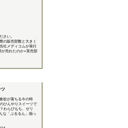
ださい。
際の販売部数と大きく
当社メディコムが発行
部が売れたのか=実売部
ーツ
食欲が落ちる今の時
のひんやりスイーツで
？わらびもち、ゼリ
んな「ぷるるん」揃っ
24