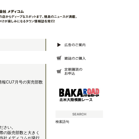
情報CU7月号の実売部数
SEARCH
検索語句
ださい。
際の販売部数と大きく
当社メディコムが発行