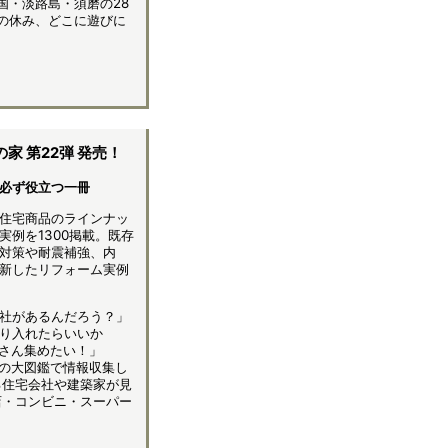
国・淡路島・須磨の28
の休み、どこに遊びに
 第22弾 発売！
必ず役立つ一冊
住宅商品のラインナッ
実例を1300掲載。既存
対策や耐震補強、内
新したリフォーム実例
社があるんだろう？」
り入れたらいいか
さん集めたい！」
の大図鑑で情報収集し
る住宅会社や建築家が見
店・コンビニ・スーパー