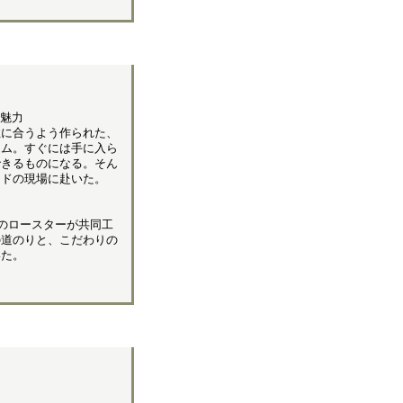
の魅力
性に合うよう作られた、
テム。すぐには手に入ら
できるものになる。そん
イドの現場に赴いた。
のロースターが共同工
の道のりと、こだわりの
いた。