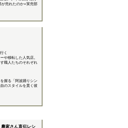
部が売れたのか=実売部
に行く
リーや移転した人気店。
出す職人たちのそれぞれ
クを握る「阿波踊りシン
独自のスタイルを貫く彼
 農家さん直伝レシ