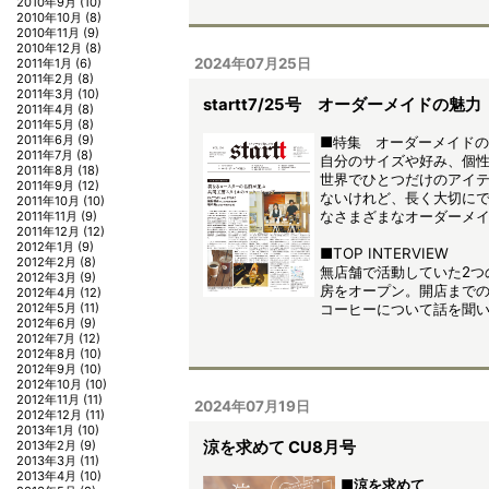
2010年9月
(10)
2010年10月
(8)
2010年11月
(9)
2010年12月
(8)
2024年07月25日
2011年1月
(6)
2011年2月
(8)
2011年3月
(10)
startt7/25号 オーダーメイドの魅力
2011年4月
(8)
2011年5月
(8)
2011年6月
(9)
■特集 オーダーメイド
2011年7月
(8)
自分のサイズや好み、個
2011年8月
(18)
世界でひとつだけのアイ
2011年9月
(12)
ないけれど、長く大切に
2011年10月
(10)
なさまざまなオーダーメ
2011年11月
(9)
2011年12月
(12)
2012年1月
(9)
■TOP INTERVIEW
2012年2月
(8)
無店舗で活動していた2つ
2012年3月
(9)
房をオープン。開店まで
2012年4月
(12)
2012年5月
(11)
コーヒーについて話を聞
2012年6月
(9)
2012年7月
(12)
2012年8月
(10)
2012年9月
(10)
2012年10月
(10)
2012年11月
(11)
2024年07月19日
2012年12月
(11)
2013年1月
(10)
涼を求めて CU8月号
2013年2月
(9)
2013年3月
(11)
2013年4月
(10)
■涼を求めて