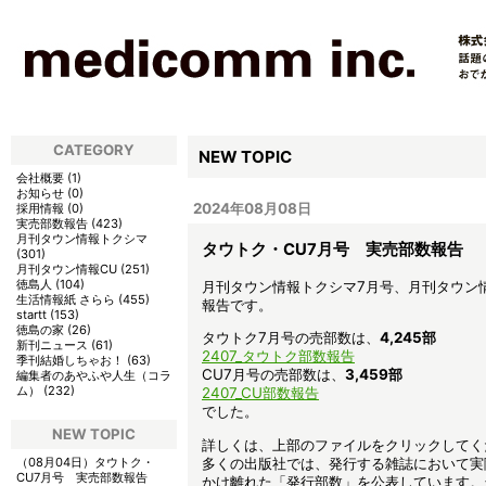
CATEGORY
NEW TOPIC
会社概要
(
1
)
お知らせ
(
0
)
2024年08月08日
採用情報
(
0
)
実売部数報告
(
423
)
月刊タウン情報トクシマ
タウトク・CU7月号 実売部数報告
(
301
)
月刊タウン情報CU
(
251
)
徳島人
(
104
)
月刊タウン情報トクシマ7月号、月刊タウン
生活情報紙 さらら
(
455
)
報告です。
startt
(
153
)
徳島の家
(
26
)
タウトク7月号の売部数は、
4,245
部
新刊ニュース
(
61
)
2407_タウトク部数報告
季刊結婚しちゃお！
(
63
)
CU7月号の売部数は、
3,459部
編集者のあやふや人生（コラ
ム）
(
232
)
2407_CU部数報告
でした。
NEW TOPIC
詳しくは、上部のファイルをクリックしてく
多くの出版社では、発行する雑誌において実
（08月04日）
タウトク・
CU7月号 実売部数報告
かけ離れた「発行部数」を公表しています。