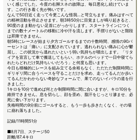
いく感じでした。今度の右脚スネの故障は、毎日悪化し続けていま
す。この行き着く先が怖いです。
なんで50日近く走って今更こんな怪我…と苛立ちます。痛みはすべて
の精神活動を停止させます。朝3時50分に目覚ましが鳴り起きると、
90度のまま動かない足首にがっかりします。スタートラインにつく
までの数十メートルの移動に冷や汗を流します。手摺りがないと階段
は昇降できません。
朝5時にレースが始まり夕方ゴールするまでの十数時間、感情の90パ
ーセントは「痛い」に支配されています。逃れられない痛みに心が鬱
屈し、この状況から逃れたいという弱い気持ちが噴出します。「リタ
イアを宣言して車で搬送してもらい、ホテルのベッドで一日中寝てら
れたらどれだけ気持ちいいだろう」と何度も思います。
今日も積極的にレースを組み立てる余裕もなく、ただただ制限時間に
ギリギリ間に合うペースを守ることだけを求め、走ってるんだか歩い
てるんだかわからない奇妙なフォームで、果てのないイバラの道を行
きました。
1キロを10分で進めば何とか制限時間に間に合いますが、キロ10分を
維持できません。息を切らし、顔を歪め、脂汗をじっとり滲ませ、必
死に食い下がります。
失格時間の9分前にゴールすると、もう一歩も歩きたくなく、その場
に崩れ落ちました。
記録/11時間51分
■8月7日、ステージ50
距離/87.4キロ