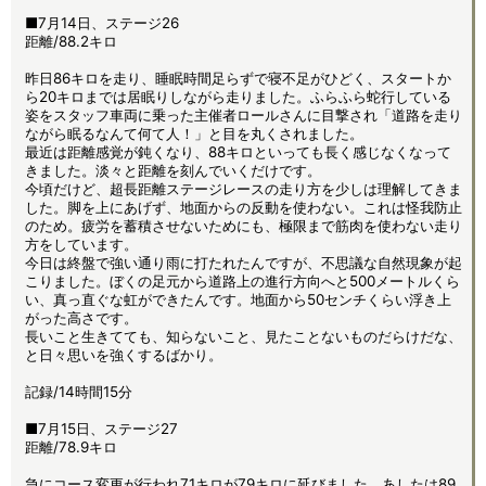
■7月14日、ステージ26
距離/88.2キロ
昨日86キロを走り、睡眠時間足らずで寝不足がひどく、スタートか
ら20キロまでは居眠りしながら走りました。ふらふら蛇行している
姿をスタッフ車両に乗った主催者ロールさんに目撃され「道路を走り
ながら眠るなんて何て人！」と目を丸くされました。
最近は距離感覚が鈍くなり、88キロといっても長く感じなくなって
きました。淡々と距離を刻んでいくだけです。
今頃だけど、超長距離ステージレースの走り方を少しは理解してきま
した。脚を上にあげず、地面からの反動を使わない。これは怪我防止
のため。疲労を蓄積させないためにも、極限まで筋肉を使わない走り
方をしています。
今日は終盤で強い通り雨に打たれたんですが、不思議な自然現象が起
こりました。ぼくの足元から道路上の進行方向へと500メートルくら
い、真っ直ぐな虹ができたんです。地面から50センチくらい浮き上
がった高さです。
長いこと生きてても、知らないこと、見たことないものだらけだな、
と日々思いを強くするばかり。
記録/14時間15分
■7月15日、ステージ27
距離/78.9キロ
急にコース変更が行われ71キロが79キロに延びました。あしたは89