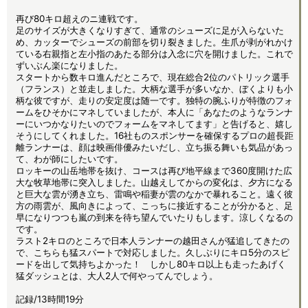
再び80キロ超えのニ連戦です。
足のサイズが大きくなりすぎて、通常のシューズに足が入らないた
め、カッターでシューズの前部を切り裂きました。生爪が剥がれかけ
ている右親指と左小指のあたる部分は入念に穴を開けました。これで
ずいぶん楽になりました。
スタートから数キロ進んだところで、現在総合2位のパトリック選手
（フランス）と並走しました。大柄な選手が多いなか、ぼくよりも小
柄な彼ですが、走りの安定度は随一です。独特の腕ふりが特徴のフォ
ームをひそかにマネしていましたが、本人に「あなたのようなランナ
ーにいつかなりたいのでフォームをマネしてます」と告げると、嬉し
そうにしてくれました。16社ものスポンサーを確保するプロの超長距
離ランナーは、顔は映画俳優みたいだし、立ち振る舞いも気品があっ
て、わが師にしたいです。
ロッキーの山岳地帯を抜け、コースは再び地平線まで360度開けた広
大な牧草地帯に突入しました。山越えしてからの変化は、夕方になる
と巨大な雲が湧き立ち、雷鳴や稲妻が雲のなかで暴れること。遠く彼
方の雨雲が、風向きによって、こっちに接近することが分かると、足
早になりつつも嵐の到来を待ち望んでいたりもします。涼しくなるの
です。
ラスト2キロのところで日本人ランナーの越田さんが猛追してきたの
で、こちらも猛スパートで対応しました。久しぶりにキロ5分のスピ
ードを出して気持ちよかった！ しかし80キロ以上も走ったあげく
猛ダッシュとは、大人2人で何やってんでしょう。
記録/13時間19分