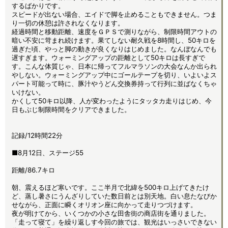
するばかりです。
スピードが出ない場合、エイドで脚を止めることもできません。つま
り一切の休憩は許されなくなります。
経過時間と移動距離、速度をＧＰＳで測りながら、制限時間アウトの
暗い不安に苛まれ続けます。果てしない耐久戦を8時間し、50キロを
過ぎた頃、やっと脚の動きが良くなりはじめました。なんぼなんでも
遅すぎます。ウォーミングアップの距離として50キロは長すぎで
す。こんな体質じゃ、日本に帰ってフルマラソンの大会なんか出られ
やしない。ウォーミングアップ中にゴールテープを切り、いよいよス
パート可能って時に、豚汁やうどん交換券持って行列に並ばなくちゃ
いけない。
かくして50キロ以降、人が変わったようにタッタカ走りはじめ、今
日もぶじ制限時間をクリアできました。
記録/12時間22分
■8月12日、ステージ55
距離/86.7キロ
朝、震えるほど寒いです。ここ半月で北緯を500キロ上げてきたけ
ど、蒸し暑さにうんざりしていた数日前とは別天地。白い息たなびか
せながら、正面に瞬くオリオン座に向かって走りつづけます。
夜が明けてから、いくつかの小さな田舎街の商店街を通りました。
「走って寝て」を繰り返しす今回の旅では、観光はいっさいできない