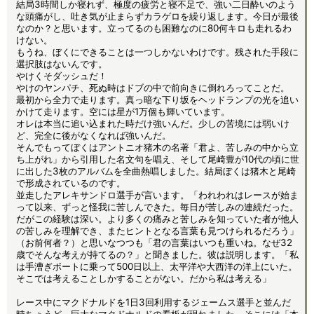
結局3時間しか寝れず、極度の疲労と寝不足で、強い二日酔いのよう
な頭痛がし、吐き気が止まらずカラゲロを繰り返します。今日が最後
なのか？と思います。立ってるのも困難なのに80何キロも走れるわ
けない。
もうね、ぼくにできることは一つしかないわけです。残された手段に
選択肢はないんです。
やけくそダッシュだ！
やけのヤンパチ、死ぬ時はドブの中で前向きに倒れろってことだ。
最初から全力で走ります。真っ暗な下り坂をヘッドランプの光を追い
かけて走ります。空には星が1万個も輝いています。
オレは本当に追い込まれた時だけ強いんだ。少しの苦境には弱いけ
ど、完全に後がなくなれば強いんだ。
そんでもってぼくはアントニオ猪木の名著「君よ、苦しみの中から立
ち上がれ」から引用した名文句を唱え、そして尾崎豊が10代の頃に世
に出した3枚のアルバムを全曲熱唱しました。結局ぼくは猪木と尾崎
で形成されているのです。
並走したアレキサンドロ選手が言います。「われわれはレースが始ま
って以来、ずっと怪我に苦しんできた。毎日が苦しみの連続だった。
だがこの経験は深い。より多くの痛みと苦しみを知っていた者が他人
の苦しみを理解でき、またヒントとなる言葉も見つけられるだろう」
（お前何者？）と思いなつつも「君の言葉はいつも重いね。なぜ32
歳でそんな考えが持てるの？」と聞きました。彼は説明します。「私
は手漕ぎボートに乗って500日以上、太平洋や大西洋の洋上にいた。
そこでは考えることしかすることがない。だから私は考える」
レース中にマクドナルドを1日3回利用するジェームス選手と並んだ
時ちょうど、巨大なマクドナルドの看板が現れました。そこには「本