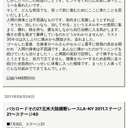
しかしたったこの程度のことです。ヒントをくれた乙武君に深々とこ
うべを垂れたいです。
そして、どんな状況でも、笑って前に進むためにここに来たことを思
いだしました。
人間の身体とは不思議なものです。前向きに克服しようとすれば、
「そうか。治したいなら、治してやる」というエネルギーが患部に集
まり、腫れ、熱を持ち、膿を出しながら自己治療に入る気がします。
痛さが度を過ぎて麻痺しているのかどうかわかりませんが、ラスト
30キロは久しぶりに痛みから開放され、走れました。
ゴールした直後、主催者ロールさんやセルジュ選手に怪我の具合を聞
かれ「人間の身体は不思議です。あんなに痛かったのがランニングを
続けていたら治りました！」と満面の笑顔で説明し、さて椅子から立
とうとすると、自力で立てません。激痛をカバーするため必死に走り
続けた全筋肉がいっせいに休養に入った模様です。まったく人体って
どんな仕組みでできてるんでしょか。
記録/14時間50分
2011年08月04日
バカロードその27北米大陸横断レースLA-NY 2011ステージ
21〜ステージ40
■7月9日、ステージ21