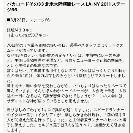
バカロードその33 北米大陸横断レース LA-NY 2011 ステー
ジ66
■8月23日、ステージ66
距離/43.3キロ
（走ったのは50.7キロ）
70日間のうち最も距離の短い今日。選手やスタッフにはリラックス
ムードが漂っています。
なぜ43キロという短距離の設定かといえば、午前中にレースを終
え、午後は荷物整理や洗濯など、各自がニューヨーク到着の準備を、
という主催者の配慮なのです。
ぼくはたいして準備する用件もないので、今日はゆっくり走り明日か
らの4戦に向け、体力温存を図ろうという腹積もりでスタートしまし
た。
選手同士、軽い会話を交わしながら、いつもよりはゆったりペースで
進んでいます。そんなほんわかムードの一日が、大会史上最悪、大波
乱の一日になるなんて誰が想像できたでしょうか？ この大会には、
サディストな神が宿っているとしか思えません。
走りはじめてわずか1キロで異変が起こりました。スピードランナー
のイタロー選手（イタリア）が、草むらかきわけ現れ、「前の選手3
人が間違えた道を行ってしまった」と主催者兼ランナーのセルジュ選
手に伝えました。セルジュ選手は3人を追うべく、血相かえて引き返
します。