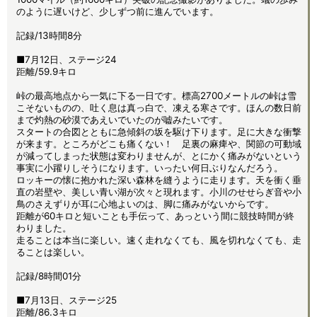
のように遅いけど、少しずつ前に進んでいます。
記録/13時間8分
■7月12日、ステージ24
距離/59.9キロ
峠の最高地点から一気に下る一日です。標高2700メートルの峠は雪
こそないものの、吐く息は真っ白で、凍える寒さです。ほんの数日前
まで灼熱の砂漠であえいでいたのが嘘みたいです。
スタートの合図とともに急傾斜の坂を駆け下ります。足に大きな衝撃
が来ます。ところがどこも痛くない！ 足裏の麻痺や、関節の可動域
が減ってしまった状態は変わりませんが、とにかく痛みがないという
事実に小躍りしそうになります。いったい何日ぶりなんだろう。
ロッキーの懐に抱かれた深い森林を縫うように走ります。天を衝く垂
直の岩壁や、美しい青い湖が次々と現れます。小川のせせらぎ音や小
鳥のさえずりが耳に心地よいのは、脚に痛みがないからです。
距離が60キロと短いことも手伝って、あっという間に競技時間が終
わりました。
走ることは本当に楽しい。速く走れなくても、風を切れなくても、走
ることは楽しい。
記録/8時間01分
■7月13日、ステージ25
距離/86.3キロ