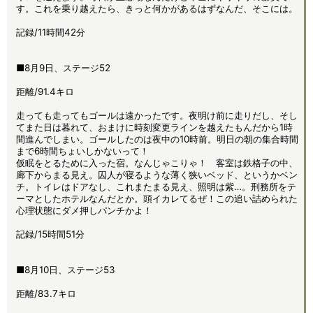
す。これを乗り越えたら、きっと何かがあるはずなんだ、そこには。
記録/11時間42分
■8月9日、ステージ52
距離/91.4キロ
走っても走ってもゴールは遠かったです。夜明け前に走りだし、そし
てまた日は暮れて、おまけに時刻変更ラインを越えたもんだから1時
間進んでしまい。ゴールしたのは夜中の10時前。明日の朝の集合時間
まで6時間ちょいしかないって！
仮眠をとるために入った宿。なんじゃこりゃ！ 客室は鉄格子の中、
廊下からまる見え。囚人が寝るような薄く狭いベッド、というかベン
チ。トイレはドアなし、これまたまる見え、照明は紫…。刑務所をテ
ーマとしたホテルなんだとか。頭イカレてるぜ！この追い詰められた
心理状態にダメ押しパンチかよ！
記録/15時間51分
■8月10日、ステージ53
距離/83.7キロ