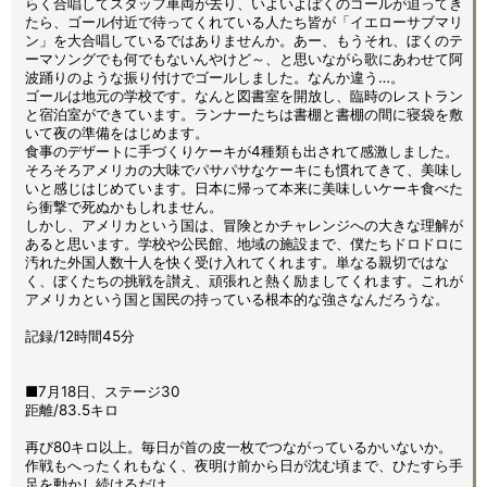
らく合唱してスタッフ車両が去り、いよいよぼくのゴールが迫ってき
たら、ゴール付近で待ってくれている人たち皆が「イエローサブマリ
ン」を大合唱しているではありませんか。あー、もうそれ、ぼくのテ
ーマソングでも何でもないんやけど～、と思いながら歌にあわせて阿
波踊りのような振り付けでゴールしました。なんか違う…。
ゴールは地元の学校です。なんと図書室を開放し、臨時のレストラン
と宿泊室ができています。ランナーたちは書棚と書棚の間に寝袋を敷
いて夜の準備をはじめます。
食事のデザートに手づくりケーキが4種類も出されて感激しました。
そろそろアメリカの大味でパサパサなケーキにも慣れてきて、美味し
いと感じはじめています。日本に帰って本来に美味しいケーキ食べた
ら衝撃で死ぬかもしれません。
しかし、アメリカという国は、冒険とかチャレンジへの大きな理解が
あると思います。学校や公民館、地域の施設まで、僕たちドロドロに
汚れた外国人数十人を快く受け入れてくれます。単なる親切ではな
く、ぼくたちの挑戦を讃え、頑張れと熱く励ましてくれます。これが
アメリカという国と国民の持っている根本的な強さなんだろうな。
記録/12時間45分
■7月18日、ステージ30
距離/83.5キロ
再び80キロ以上。毎日が首の皮一枚でつながっているかいないか。
作戦もへったくれもなく、夜明け前から日が沈む頃まで、ひたすら手
足を動かし続けるだけ。