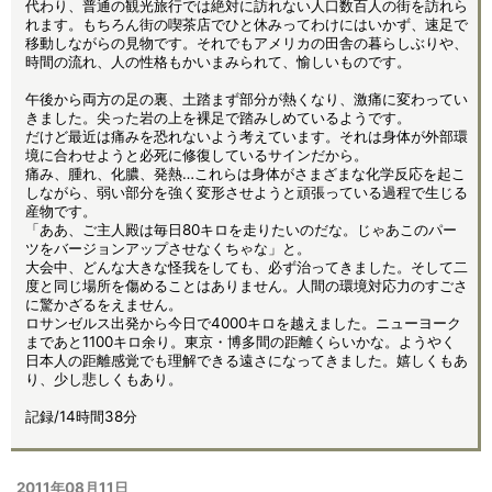
代わり、普通の観光旅行では絶対に訪れない人口数百人の街を訪れら
れます。もちろん街の喫茶店でひと休みってわけにはいかず、速足で
移動しながらの見物です。それでもアメリカの田舎の暮らしぶりや、
時間の流れ、人の性格もかいまみられて、愉しいものです。
午後から両方の足の裏、土踏まず部分が熱くなり、激痛に変わってい
きました。尖った岩の上を裸足で踏みしめているようです。
だけど最近は痛みを恐れないよう考えています。それは身体が外部環
境に合わせようと必死に修復しているサインだから。
痛み、腫れ、化膿、発熱…これらは身体がさまざまな化学反応を起こ
しながら、弱い部分を強く変形させようと頑張っている過程で生じる
産物です。
「ああ、ご主人殿は毎日80キロを走りたいのだな。じゃあこのパー
ツをバージョンアップさせなくちゃな」と。
大会中、どんな大きな怪我をしても、必ず治ってきました。そして二
度と同じ場所を傷めることはありません。人間の環境対応力のすごさ
に驚かざるをえません。
ロサンゼルス出発から今日で4000キロを越えました。ニューヨーク
まであと1100キロ余り。東京・博多間の距離くらいかな。ようやく
日本人の距離感覚でも理解できる遠さになってきました。嬉しくもあ
り、少し悲しくもあり。
記録/14時間38分
2011年08月11日