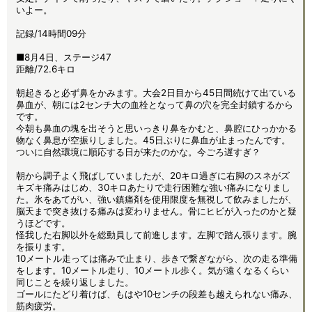
いよー。
記録/14時間09分
■8月4日、ステージ47
距離/72.6キロ
朝起きると必ず鼻をかみます。大会2日目から45日間続けて出ている
鼻血が、朝には2センチ大の血栓となって鼻の穴を完全封鎖するから
です。
今朝も鼻血の塊を出そうと思いっきり鼻をかむと、鼻腔にひっかかる
物なく鼻息が空振りしました。45日ぶりに鼻血が止まったんです。
ついに自然環境に順応する日が来たのかな。今ごろ遅すぎ？
朝から調子よく飛ばしていましたが、20キロ過ぎに右脚のスネがズ
キズキ痛みはじめ、30キロあたりで走行困難な強い痛みになりまし
た。氷をあてがい、強い鎮痛剤を使用限度を無視して飲みましたが、
脳天まで突き抜ける痛みは変わりません。骨にヒビが入ったのかと疑
うほどです。
怪我した右脚以外を総動員して前進します。左脚で踏ん張ります。腕
を振ります。
10メートル走っては痛みで止まり、歩きで繋ぎながら、次の走る準備
をします。10メートル走り、10メートル歩く。気が遠くなるくらい
同じことを繰り返しました。
ゴールにたどり着けば、もはや10センチの段差も越えられない痛み、
筋肉疲労。