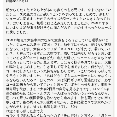
距離/82.6キロ
朝からくたくたで立ち上がるのも歩くのも必死です。今まではいてい
たシューズの底のゴムが残り1センチを切ってしまったので、新しい
シューズに変えましたが足のサイズが2センチくらい大きくなってお
り、はいりません。無理にねじ込み走りだしましたが、25キロすぎ
にいよいよ足が張り裂けそうに痛んだので、元のすりへったシューズ
に戻しました。
26キロ地点で大会車両のなかで意識もうろうとしている選手がいま
した。ジェームス選手（英国）です。熱中症にやられ、動けない状態
になっています。大会スタッフが「ＢＡＮＤＯが来たぞ。着いていく
か？」と尋ねていますが上の空です。着いては来ないだろうと思い走
っていると300メートルほど先に進んだ所で、ジェームスが立ち上が
り走ろうとしているのが見えます。しばらく様子を見ていると、大量
の嘔吐をはじめました。引き返して背中を撫でました。何がなんでも
ゴールに行きたいという気持ちが伝わります。（こいつを引っ張って
やろう）と思いました。「君はどうしてもニューヨークにいかなくち
ゃならないんだろ？ ぼくのペースは関門ギリギリ通過だけど、必ず
ゴール出来るから着いてこい」と言って、彼を引っ張ります。嘔吐を
繰り返す彼は、まるで大会2日目の自分を見るようです。ロンドン在
住の彼のためにビートルズの「一人ぼっちのあいつ」やらなんやら、
思いつく限りの英国音楽を歌いながら進みます。彼も死にかけの声て
歌います。彼の周りん360度周りながら、全身に霧吹きで氷水をかけ
ながら走ります。徐々に元気を取り戻し、50キ
ロ近く引っ張った所で充
分ひとりで走れるようになったので「先に行け」と言うと、「君と一