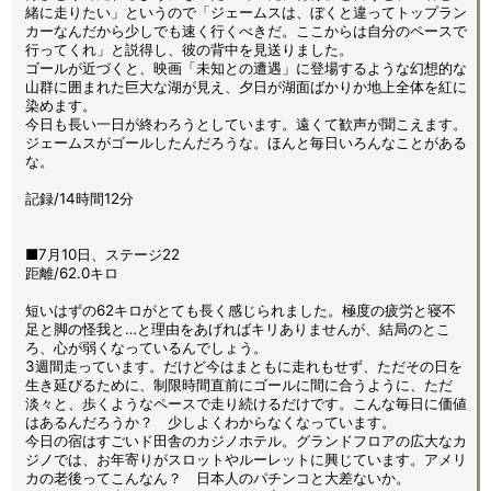
緒に走りたい」というので「ジェームスは、ぼくと違ってトップラン
カーなんだから少しでも速く行くべきだ。ここからは自分のペースで
行ってくれ」と説得し、彼の背中を見送りました。
ゴールが近づくと、映画「未知との遭遇」に登場するような幻想的な
山群に囲まれた巨大な湖が見え、夕日が湖面ばかりか地上全体を紅に
染めます。
今日も長い一日が終わろうとしています。遠くて歓声が聞こえます。
ジェームスがゴールしたんだろうな。ほんと毎日いろんなことがある
な。
記録/14時間12分
■7月10日、ステージ22
距離/62.0キロ
短いはずの62キロがとても長く感じられました。極度の疲労と寝不
足と脚の怪我と…と理由をあげればキリありませんが、結局のとこ
ろ、心が弱くなっているんでしょう。
3週間走っています。だけど今はまともに走れもせず、ただその日を
生き延びるために、制限時間直前にゴールに間に合うように、ただ
淡々と、歩くようなペースで走り続けるだけです。こんな毎日に価値
はあるんだろうか？ 少しよくわからなくなっています。
今日の宿はすごいド田舎のカジノホテル。グランドフロアの広大なカ
ジノでは、お年寄りがスロットやルーレットに興じています。アメリ
カの老後ってこんなん？ 日本人のパチンコと大差ないか。