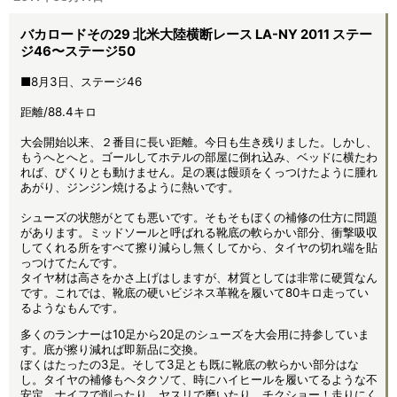
バカロードその29 北米大陸横断レース LA-NY 2011 ステー
ジ46〜ステージ50
■8月3日、ステージ46
距離/88.4キロ
大会開始以来、２番目に長い距離。今日も生き残りました。しかし、
もうへとへと。ゴールしてホテルの部屋に倒れ込み、ベッドに横たわ
れば、ぴくりとも動けません。足の裏は饅頭をくっつけたように腫れ
あがり、ジンジン焼けるように熱いです。
シューズの状態がとても悪いです。そもそもぼくの補修の仕方に問題
があります。ミッドソールと呼ばれる靴底の軟らかい部分、衝撃吸収
してくれる所をすべて擦り減らし無くしてから、タイヤの切れ端を貼
っつけてたんです。
タイヤ材は高さをかさ上げはしますが、材質としては非常に硬質なん
です。これでは、靴底の硬いビジネス革靴を履いて80キロ走ってい
るようなもんです。
多くのランナーは10足から20足のシューズを大会用に持参していま
す。底が擦り減れば即新品に交換。
ぼくはたったの3足。そして3足とも既に靴底の軟らかい部分はな
し。タイヤの補修もヘタクソて、時にハイヒールを履いてるような不
安定。ナイフで削ったり、ヤスリで磨いたり。チクショー！走りにく