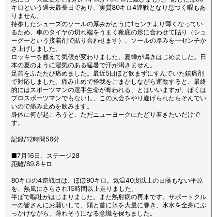
キロという過去最長日であり、実質80キロ4連戦となり息つく暇もあ
りません。
持参したシューズのソールの厚みがとうに1センチより薄くなってい
るため、車のタイヤの切れ端をうまく靴底の形に合わせて貼り（シュ
ーグーという接着剤で貼り合わせます）、ソールの厚みを一センチか
さ上げしました。
ロッキーを越えて気候が変わりました。夏蝉が鳴きはじめました。日
本の夏のように湿気のある猛暑で汗が渇きません。
足首をふたたび痛めました。最近5日ほど飲まずにすんでいた鎮痛剤
で対応しました。痛み止めで怪我をごまかしながら運動すると、最終
的にはスポーツマンの選手生命が奪われる、とはいいますが、ぼくは
プロスポーツマンでもないし、この大会をやり遂げられたらそんでい
いので痛み止めを飲みます。
身体に何が起ころうと、ただニューヨークにたどり着きたいだけで
す。
記録/12時間56分
■7月16日、ステージ28
距離/89.8キロ
80キロの4連戦目は、ほぼ90キロ。気温40度以上の日蔭もない平原
を、熱風にさらされ15時間以上走りました。
半ばで嘔吐がはじまりました。また熱射病の再来です。サポートクル
ーの皆さんにお願いして、頭と首に氷を大量に巻き、氷水を全身にぶ
っかけながら、薄れそうになる意識を保ちました。