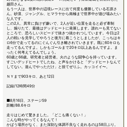
越田さん。
もう一人は、世界中の辺境レースに出て何度も優勝している石原さ
ん。砂漠、ジャングル、ヒマラヤから南極まで世界中が遊び場みたい
な人です。
この2人、異常に負けず嫌いで、2人が近い位置を走ると必ず牽制
し、煽りたて、最後はデッドヒートに発展します。誰れーも見てない
ところで、恐ろしいスピードで抜きつ抜かれつしています。今日は2
人の戦いを見学してやろうと後方に着こうとしましたが、こっちはキ
ロ6分で走ってるのにぐんぐん引き離されていきます。既に60キロも
走ってるんですよ。しかもゴールまで20キロ以上あるんですよ。ま
ったく何考えてるんでしょう。
60歳と66歳。研究者と経営者。火のような闘争心を持っています。
すごいデッドヒートでしたね、と声をかけると「デッドヒートなんて
してない。遊んでやっただけ」と捨てぜりふ。カッコイイ〜。
ＮＹまで903キロ、あと12日
記録/12時間49分
■8月16日、ステージ59
距離/88.6キロ
走りはじめて驚きました。「どこも痛くない！」
こんな時がやってくるなんて！
かばう場所がなく、また深刻な体調不良なく走れるのは58日ぶり。