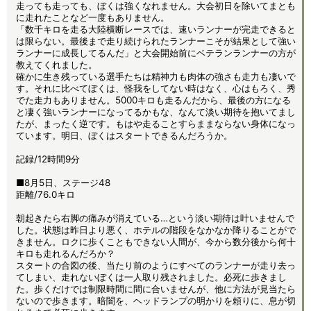
走っても走っても、ぼくは強くなれません。大会初日を除いてまとも
に走れたことなど一度もありません。
「数千キロを走る大陸横断レースでは、速いランナーが完走できると
は限らない。最後まで走り続けられたランナーこそが結果として強い
ランナーに成長してるんだ」と大会開始前にベテランランナーの方が
教えてくれました。
確かに生き残っている選手たちは精神力も肉体の強さも走力も凄いで
す。それに比べてぼくは、怪我をしてない時はなく、心はもろく、秀
でた走力もありません。5000キロも走るんだから、最後の方になる
と凄く強いランナーになってるかもな、なんて淡い期待を抱いてまし
たが、まったく逆です。もはや走ることすらままならない身体になっ
ています。明日、ぼくはスタートできるんだろうか。
記録/12時間9分
■8月5日、ステージ48
距離/76.0キロ
朝起きたら右脚の痛みが消えている…という淡い期待は叶いませんで
した。状態は昨日より悪く、ホテルの階段をなかなか降りることがで
きません。ロクに歩くこともできない人間が、今から数分後から何十
キロも走れるんだろか？
スタートの合図の後、当たり前のようにすべてのランナーが走り去っ
てしまい、走れないぼくは一人取り残されました。必死に歩きまし
た。歩くだけでは制限時間に間に合いませんが、他に方法が見当たら
ないので歩きます。暗闇を、ヘッドランプの明かりを頼りに、息が切