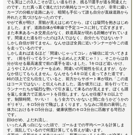
でも実はこの3人こそが正しい道を行き、残る11選手が道を間違えた
のです。ただ真っ直ぐ進むだけの単純なコースでしたが、非常に緩い
カーブの分岐が走路にあり、暗闇も手伝って誰も自分が直線道路から
外れたと気づけなかったのです。
やがて夜が明け、景観が見えはじめてから、ぼくは疑問を抱きはじめ
ました。まず、道路自体が6車線で予定コースに対して広すぎます。
また本来あるべき交差点がなく、鉄道高架が現れる距離がずれていま
す。間違えた道を行ったのは3人ではなく、自分たちではないか？
しかし自信が持てません。なんせほぼ全員に近いランナーが今この道
を走っているのです。
しかし走れば走るほど「間違いじゃってコレ」が確信に近づいてきま
す。（前を行ってるランナーを止めんと大変じゃ！）。そこからは自
分が出せる最高速度で前の選手を追いました。1キロほど追いかけ、
ようやく2人のランナーを止め、間違いの可能性を伝えますが、なか
なか信じてもらえません。なんせもう4キロ近く走ってきた道です。
峠の頂上で立ち往生していると、前方からサポート車が現れ「この道
はコースではない」と伝えられました。遥か彼方には、前を行ってた
ランナーたちが猛烈な勢いで引き返して来るのが見えます。ぼくも踵
を返し全速力で正規ルートを目指します。なんせ往復7キロ以上で
す。制限時間、ヤバい！ もう全力でいかないと間に合うかどうかの
ギリギリ。キロ5分台で飛ばしまくります。ちなみに現在の衰弱した
体力におけるキロ5分台は、健康状態のキロ3分台に匹敵する苛烈さ
です。
顔ゆがめ、よだれ流し、
いったん真っ白になった頭で、ゴールまでの平均ペースを計算しま
す。混乱しているので何度計算しても答えが違います。