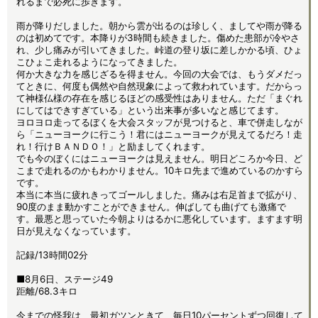
れるまで必死に歩きます。
雨が降りだしました。朝から雲が出るのは珍しく、ましてや雨が降る
のは初めてです。本降りが3時間も続きました。傷めた患部が冷やさ
れ、少し痛みが引いてきました。峠道の登り坂に差しかかる頃、ひょ
こひょこ走れるようになってきました。
何か大きな力を感じざるを得ません。今回の大会では、もうダメだっ
てときに、何度も偶然や自然現象によって救われています。だからっ
て神様仏様の存在を感じるほどの感受性はありません。ただ「まぐれ
にしてはできすぎている」という出来事が多いなと感じてます。
ヨロヨロ走ってるぼくを大会スタッフが見つけると、車で併走しなが
ら「ニューヨークに行こう！君にはニューヨークが見えてるだろ！走
れ！行けＢＡＮＤＯ！」と励ましてくれます。
でも今のぼくにはニューヨークは見えません。明日どころか今日、ど
こまで走れるのかもわかりません。10キロ先まで進めているのかすら
です。
本当に本当に疲れきってゴールしました。痛みは右足首まで拡がり、
90度のまま動かすことができません。伸ばしても曲げても激痛で
す。最悪と思っていた今朝よりはるかに悪化しています。ますます明
日が見えなくなっています。
記録/13時間02分
■8月6日、ステージ49
距離/68.3キロ
今までの怪我は、最初ガツンときて、毎日10パーセントずつ回復して