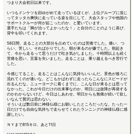
つまり大会初日以来です。
いつもドンケツを顔ゆがめて走っているぼくが、上位グループに混じ
ってタッタカ爽快に走っている姿を目にして、大会スタッフや他国の
サポートクルーが何が起こったのか、と驚いています。
選手たちは「脚が治ってよかったな！」と自分のことのように喜び、
背中を叩いてくれます。
58日間、走ることの大部分を占めていたのは苦痛でした。痛い、つ
らい、苦しい。そればかりでした。朝が来るのが嫌でした。朝起き
て、今から走るって思うだけで吐き気がしました。十時間以上も続く
苦痛を思い、言葉を失いました。走ることは、乗り越えるべき苦行で
した。
今感じてること。走ることはこんなに気持ちいいんだ。景色が後ろに
流れてくのが速いな。どこもかばわずに走ったらこんなにスピードが
出るんだな。ニューヨークに着くまでに、こんな日が来るとは思って
なかった。これが今日だけの出来事なのか、明日には故障が再発する
のかわからないけど、今日はしあわせ。明日からも無痛が続いて欲し
いなんて贅沢は思わない。
そういえば数日前に神様仏様にお願いしたところだったな。たった一
日だけでも自由な気持ちで走らせてくれたランニングの神様仏様に感
謝したい。
ＮＹまで815キロ、あと11日