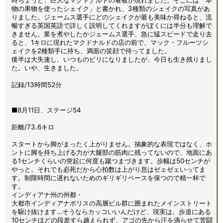
物の果物を使ったシェイク」と書かれ、3種類のシェイクの写真があ
りました。ジェームス選手にどのシェイクが最も美味か尋ねると、流
暢すぎる英国英語で詳しく説明してくれますがぼくには半分も理解で
きません。業を煮やしたかジェームス選手、急に猛スピードで走り去
ると、1キロに現れたマクドナルドの店の前で、マック・フルーツシ
ェイクを2種類手に持ち、満面の笑顔で待ってました。
後半は大失速し、いつものビリになりましたが、今日も生き残りまし
た。いや、生きました。
記録/13時間52分
■8月11日、ステージ54
距離/73.6キロ
スタートから脚がまったく上がりません。抽象的な表現ではなく、ホ
ントに脚を持ち上げる力が大腿部の筋肉に残ってないので、地面にあ
る1センチくらいの突起に何度も蹴つまづきます。歩幅は50センチが
やっと。それでも必死だから心拍数は上がり息はゼェゼェいってま
す。制限時間に遅れないためのギリギリペースを保つので精一杯で
す。
インディアナ州の州都・
大都市インディアナポリスの高層ビル群に囲まれたメインストリート
を駆け抜けます…そうならカッコいいんだけど、現実は、歩道にある
10センチほどの段差すら越えられず、アゴの先から汗を滴らせて苦闘