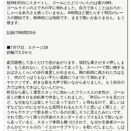
朝5時30分にスタートし、ゴールにたどりついたのは夜の9時。
ゴールラインの上で大の字に倒れました。自力で歩くことはおろか、
しゃべる余力さえ残っていません。4時間ほど寝たらすぐ明日のレー
スの開始です。精神的には地獄です。まるで救いがありません。もう
寝ます。
記録/15時間25分
■7月17日、ステージ29
距離/73.0キロ
疲労困憊して歩くだけで息があがります。強烈な暑さがダメ押ししま
す。もう走れない。どんな頑張って走っても、スーパーで買い物する
おばさんくらいの歩行速度しか出ません。脚の筋肉に残された力はな
く、何のでっぱりもない平たい道路につまづいて倒れます。
ヤケクソです。好きな歌を大声で歌いながら走りました。もう自分の
力では何もできはしないんだから。
昨日から新しく運営スタッフに加わったフランス人の女性が、ゴール
近くの数キロを自転車で伴走してくれました。「昨日レースを見たけ
ど、なぜあなたは楽しそうに走ってるの？」と尋ねるので、楽しいは
ずなどないのになぜそんな質問されるんだろ？と思いよく聞くと、ど
うやらヤケクソで歌を歌っているのが楽しそうに見えたみたいです。
それで思いつく限りの洋楽のスタンダードポップスを2人で歌いなが
ら走っていると、スタッフ車両も横づけされて、なぜか主催者ロール
さんがビートルズの「イエローサブマリン」を歌いだしました。しば