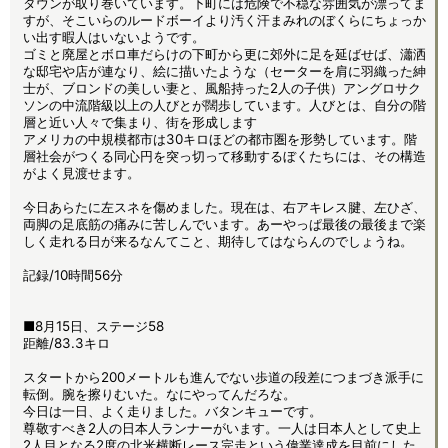
タウンが取り巻いています。下町には危険で不穏な雰囲気が漂ってま
すが、そこいらのルードボーイより汚く汗まみれのぼくらにちょっか
い出す暇人はいないようです。
ゴミと廃屋とボロ車だらけの下町から更に郊外に足を延ばせば、瀟洒
な邸宅や店が連なり、絵に描いたような（セーターを肩に羽織った紳
士が、ブロンドの美しい妻と、風船持った2人の子供）アングロサク
ソンの中流階級以上の人びとが闊歩しています。人びとは、自分の階
層と近い人々で集まり、街を形成します
アメリカの中規模都市は30キロほどの都市圏を形勢しています。階
層社会がつくる同心円を突っ切って移動するぼくたちには、その構造
がよく見渡せます。
今日あらたに左スネを傷めました。現在は、右アキレス腱、左ひざ、
両脚の足底筋の痛みに苦しんでいます。あーやっぱ最後の最後まで楽
しく走れる日が来るなんてこと、期待してはならんのでしょうね。
記録/10時間56分
■8月15日、ステージ58
距離/83.3キロ
スタートから200メートルも進んでない歩道の段差につまづき派手に
転倒。腕を擦りむいた。なにやってんだろな。
今日は一日、よく走りました。バタンキューです。
尊敬すべき2人の日本人ランナーがいます。一人は日本人として史上
2人目となる2度の北米横断レース完走という偉業達成を目前にした