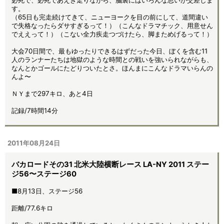
必死で、必死であえぎ走りながら、脳裏にはいろんな思いが交差しま
す。
（65日も完走続けてきて、ニューヨークを目の前にして、道間違い
で失格なったらダサすぎるって！）（こんなドラマチック、用意せん
でええって！）（こない全力疾走つづけたら、脚まためげるって！）
大会70日間で、最もゆったりできるはずだった今日、ぼくを含む11
人のランナーたちは地獄のような時間との戦いを強いられながらも、
なんとかゴールにたどりついたとさ。ほんまにこんなドラマいらんの
んよ〜
ＮＹまで297キロ、あと4日
記録/7時間14分
2011年08月24日
バカロードその31 北米大陸横断レース LA-NY 2011 ステー
ジ56〜ステージ60
■8月13日、ステージ56
距離/77.6キロ