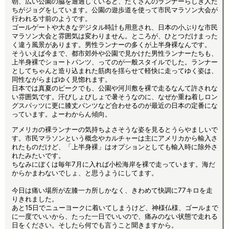
朝、広い公園の脇を通過していると、たくさんのランナーらしき人た
ちがジョグをしています。公園の遊歩道を使って市民マラソン大会が
行われる寸前のようです。
ゴールゲートや大きなデジタル時計も用意され、日本の小ぶりな市民
マラソン大会と雰囲気は変わりません。ところが、ひとつだけまった
く違う風景があります。男性ランナーの多くが上半身裸なんです。
そういえば今まで、都市郊外や公園で見かけた男性ランナーたちも、
上半身裸でショートパンツ、ってのが一般スタイルでした。ランナー
としてちゃんと造り込まれた筋肉を揺らせて軽快に走ってゆく姿は、
同性ながらまばゆく見惚れます。
日本では真夏のピークでも、公園や河川敷を裸で走るなんて許されな
い雰囲気です。汗びしょびしょで暑そうなのに、なぜか重ね着しロン
グスパッツに更に膝丈パンツなど合わせるのが最近の日本の定番にな
っています。よーわからん傾向。
アメリカの裸ランナーの気持ちよさそうな姿を見るとうらやましいで
す。市民マラソンという概念やカルチャーは主にアメリカから輸入さ
れたものだけど、「上半身裸」はオプションとしても輸入時に除外さ
れたみたいです。
ちなみにぼくは毎年7月に入れば小松海岸を裸で走っています。海だ
からかまわないでしょ、と思うようにしてます。
今日は痛い場所が左膝一カ所しかなく、きわめて快調に77キロを走
りきれました。
あと15日でニューヨークに着いてしまうけど、神様仏様、ゴールまで
に一度でいいから、たった一日でいいので、痛みのない状態で走れる
日をください。そしたら何でも言うこと聞きますから。