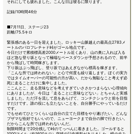
それにしても疲れました。こんな日は寝るに限ります。
記録/10時間46分
■7月11日、ステージ23
距離/75.5キロ
緊張感のある一日を迎えました。ロッキー山脈越えの最高点2783メ
ートルのパロフレチャド峠がゴール地点です。
今日だけで累積標高差2000メートル近くあり、山の奥に入れば入る
ほど急な登り坂となって極端なペースダウンが予想されるので、前半
から飛ばして時間稼ぎします。
下り坂はぶっ飛ばし、登り坂ではあえぎながら標高を稼ぎます。
「こんな所では終われない」と心で何度も繰り返します。ぼくの実力
ではタイムオーバーの可能性の方が高い。だから無駄なこと考えず必
死に走ることだけに集中しました。
ここんとこ、走る意味などを考えすぎていささかつまらない心理傾向
にありましたが、今日は「走ることに意味などない」とちゃんと実感
しました。ただ汗を流して息をあらげて、コンチクショウと前を目指
すだけです。誰の役にも立たないことを、自分勝手にやっているだけ
です。
でもせめてひとつくらいは自分の立てた目標をやり遂げたい。どんな
ブザマな恰好でもいいので、ニューヨークまで自分の脚で行きたい。
だからこんな所では終われないんだ。
制限時間まで20分残して峠のてっぺんに着きました。ゴールすると
1000マイル（約1600キロ）突破の記念撮影がありました。蟻の歩み