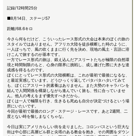
記録/12時間25分
■8月14日、ステージ57
距離/68.6キロ
今さら何をだけど、こういったレース形式の大会は本来のぼくの旅の
スタイルではありません。アフリカ大陸を徒歩横断した時のように、
一人ぼっちで、風の吹くままに行く先を決め、現地の風土・言語に溶
けこんで旅するのが基本です。
一方でレース形式の旅は、鍛え込んだアスリートたちが極限の自然環
境と時間制限のもと、心身の限界に挑戦し、成し遂げた際に大きな達
成感を得るものです。
ぼくにとってレース形式の大陸横断は、これが最初で最後になるな、
と最近実感しています。どうひっくり返してパタパタハタいてみて
も、ぼくにアスリート的素養はありません。また大勢のキャラバンを
組んで人間関係を構築しながら進んでいく旅も、性に合っていませ
ん。他人の考えをまず優先すべきだから。
ぼくは一人で極限を行き、生きるも死ぬも自分が決定づけるという場
所にいたいです。
今回が最初で最後のロング・ステージ・レースです。あと2週間、二
度とない時を愉しまなくちゃな。
今日は実にアメリカらしい街を走りました。コロンバスという巨大な
街は中心部に高層ビル群と尖塔のある教会を抱き、その周囲をダウン