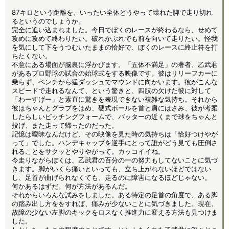
87キロという距離を、いったい全体どうやって壊れた脚で走り切れ
るというのでしょうか。
完全に追い込まれました。今日でぼくのレースが終わるなら、せめて
攻めに攻めて終わりたい。破れかぶれでも前を向いて走りたい。怪我
を気にして下をうつむいたままの恰好で、ぼくのレースに終止符を打
ちたくない。
不意にある場面が脳裏に浮かびます。「五体不満足」の著者、乙武君
があるプロ野球の試合の始球式をする映像です。彼はリリーフカーに
乗らず、ベンチから猛ダッシュでマウンドに向かいます。彼がこんな
スピードで走れるなんて、という驚きと、四肢の欠けた彼に対して
「わーすげー」と素直に驚きを表現できない複雑な気持ち。それから
彼はちゃんとグラブをはめ、硬式ボールを首と肩にはさみ、彼が考案
したらしいピッチングフォームで、バッターの近くまで球をちゃんと
投げ、また走って帰ったのだった。
記憶は曖昧なんだけど、その映像を見た時の気持ちは「恰好つけやが
って」でした。ハンデキャップを逆手にとって誰がどう見ても圧倒さ
れることをサクッとやりやがって。カッコイイね。
今走りながらぼくは、乙武君の百分の一の努力もしてないことに気づ
きます。脚がいくら痛いといっても、立ち上がれないほどではない
し、足首が曲げられなくても、走るのに障害になるほどじゃない。
何かあるはずだ。何が方法があるんだ。
それからいろんな試みをしました。ある特定の足首の角度で、ある脚
の踏み出し方ををすれば、痛みが少ないことに気づきました。現在、
故障の少ない左脚のキックをロスなく推進力に変える方法も見つけま
した。