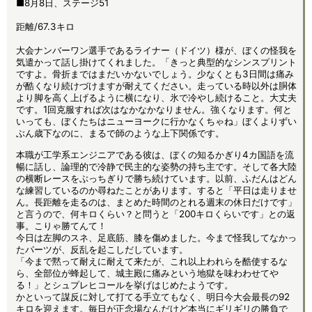
■8月8日、ステージ51
距離/67.3キロ
大会ナンバーワン選手であるライナー（ドイツ）様が、ぼくの怪我を
気遣かって話し掛けてくれました。「きっと典型的なシンスプリント
ですよ。骨折まではまだいかないでしょう。少なくとも3日間は痛み
が酷くなり続けづけますが耐えてください。走っている時以外は胴体
より脚を高く上げるように横になり、氷で冷やし続けること。大丈夫
です。1回克服すれば次はなかなかなりません。強くなります。何と
いっても、ぼくたちはニューヨークに行かなくちゃね」ぼくよりずい
ぶん歳下なのに、まるで師のような上下関係です。
本職が工学系エンジニアである彼は、ぼくの知るかぎり4カ国語を流
暢に話し、論理的で冷静で民主的な姿勢の持ち主です。そして各大陸
の横断レースをぶっちぎりで勝ち続けています。以前、ふだんはどん
な練習しているのか尋ねたことがあります。すると「平日は走りませ
ん。長距離を走るのは、まとめた時間のとれる週末の休日だけです」
と言うので、何キロくらい？と問うと「200キロくらいです」との返
事。こりゃ勝てんて！
今日は左脚のスネ、足底筋、膝を傷めました。今まで怪我してなかっ
たパーツが、反乱を起こしだしています。
「今まで黙って耐えに耐えて来たが、これ以上われらを酷使するな
ら、全部位が蜂起して、城主殿に痛みという地獄を味わわせてや
る！」とシュプレヒコールを挙げはじめたようです。
かといって謀反に対して打てる手立てもなく、明日今大会最長の92
キロを迎えます。毎日が正念場なんだけど本当にギリギリの勝負で