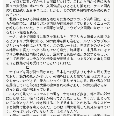
ナイロビに着いてから十日間ほどかけて、これから向かう先にある
国々の大使館に通いつめ、入国査証をひととおり揃えた。ケニア国内
の行程は残り五百キロほど。しかし、どの方向を目指すのか決めあぐ
ねていた。
北西へと伸びる幹線道路を道なりに進めばウガンダ共和国だ。とこ
ろが新聞では、連日ウガンダ内線が佳境を迎えているというニュース
が報じられていた。ケニア国軍が大挙してウガンダ国境に向かってい
るという報道もある。
一方、途中で南寄りに進路を逸れると、アフリカ大陸最大の湖であ
るビクトリア湖岸に出る。湖の南岸を回り込むと、ルワンダやブルン
ジといった小国にたどり着く。この南ルートは、赤道直下のジャング
ル地帯のド真ん中へ突っ込んでいく道だ。時期悪く、来月早々にはア
フリカ中央部は雨期に突入し、浸水する集落や道が多発するらしい。
そして赤痢やコレラなどの伝染病が蔓延する。つまりどの方角を目指
そうと困難が待ち受けているというわけだ。
□
ナイロビを再び発つ日が来た。日本を出た頃よりも十キロ近く痩せ
ており、筋力の衰えが著しい。荷物をほとんど捨てた空っぽのリュッ
クをかついだだけで、後ろにひっくり返りそうになる。腕や脚など肌
を露出している部分は大量の虫刺されの跡があり、栄養失調からか
点々と白い膿が溜まっている。
ふらつく足でアスファルトの道を二十キロほど歩き、都市圏の郊外
に出た頃には、徐々に調子が戻ってきた気がした。そうだ、止まって
いてはダメなんだ。歩き続けることで見えることがある。歩くスピー
ドと視野で物事を考えるんだ。この数日間の鬱屈した気分が晴れてい
く。やっぱり歩いていないとぼくはダメなんだ。
夕陽が山の端にかかる頃、とつぜん背筋に悪寒が走る。漫画に描か