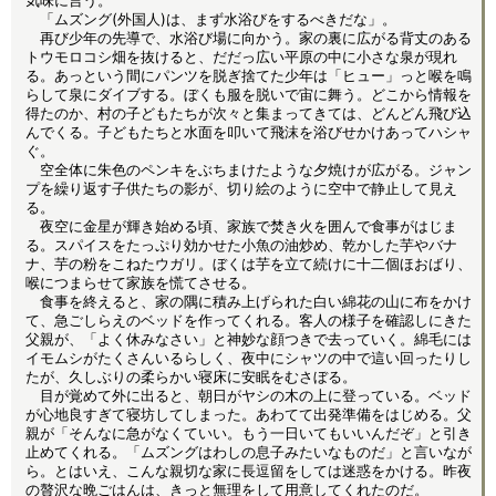
気味に言う。
「ムズング(外国人)は、まず水浴びをするべきだな」。
再び少年の先導で、水浴び場に向かう。家の裏に広がる背丈のある
トウモロコシ畑を抜けると、だだっ広い平原の中に小さな泉が現れ
る。あっという間にパンツを脱ぎ捨てた少年は「ヒュー」っと喉を鳴
らして泉にダイブする。ぼくも服を脱いで宙に舞う。どこから情報を
得たのか、村の子どもたちが次々と集まってきては、どんどん飛び込
んでくる。子どもたちと水面を叩いて飛沫を浴びせかけあってハシャ
ぐ。
空全体に朱色のペンキをぶちまけたような夕焼けが広がる。ジャン
プを繰り返す子供たちの影が、切り絵のように空中で静止して見え
る。
夜空に金星が輝き始める頃、家族で焚き火を囲んで食事がはじま
る。スパイスをたっぷり効かせた小魚の油炒め、乾かした芋やバナ
ナ、芋の粉をこねたウガリ。ぼくは芋を立て続けに十二個ほおばり、
喉につまらせて家族を慌てさせる。
食事を終えると、家の隅に積み上げられた白い綿花の山に布をかけ
て、急ごしらえのベッドを作ってくれる。客人の様子を確認しにきた
父親が、「よく休みなさい」と神妙な顔つきで去っていく。綿毛には
イモムシがたくさんいるらしく、夜中にシャツの中で這い回ったりし
たが、久しぶりの柔らかい寝床に安眠をむさぼる。
目が覚めて外に出ると、朝日がヤシの木の上に登っている。ベッド
が心地良すぎて寝坊してしまった。あわてて出発準備をはじめる。父
親が「そんなに急がなくていい。もう一日いてもいいんだぞ」と引き
止めてくれる。「ムズングはわしの息子みたいなものだ」と言いなが
ら。とはいえ、こんな親切な家に長逗留をしては迷惑をかける。昨夜
の贅沢な晩ごはんは、きっと無理をして用意してくれたのだ。