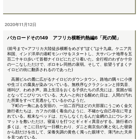
2020年11月12日
バカロードその149 アフリカ横断灼熱編6「死の闇」
(前号まで=アフリカ大陸徒歩横断をめざす"ぼく"は十九歳。ケニア共
和国、インド洋岸の港町モンバサをスタートし、大サバンナ地帯を五
百二十キロ歩いて首都ナイロビにたどり着いた。全行程のわずか十分
の一こなしただけで、ボロキレ同然の衰弱。そして、欲望うずまくナ
イロビの街に翻弄されるのであった)
高層ビルの麓に広がるナイロビのダウンタウン。路地の隅々に小便
や生ゴミの腐臭が染みついている。無秩序なクラクションと排気音、
雄叫び、わめき声。路上生活をおくる子供たちの爪先には、貧困が垢
となってこびりついている。大人へと向ける醒めた目は、人間の汚れ
た所業をすべて見透かしているかのようだ。
下町の一角にある安宿の、一泊二百円ほどの大部屋にうごめく金欠
旅行者たちは、カフカの描く毒虫のように、不確かな自己存在に苛ま
れている。粗末なベッドは、だらしなくたるんだ金網の上にウレタン
マットを敷いただけ。寝返りを打つとギィギィ異音がする。旅行者の
多くは、そこに日がな一日横たわり、ダニと南京虫の巣と化した寝袋
から顔だけを出して、栄養失調の黄色く濁った眼球で、薄汚れた天井
を見つめている。