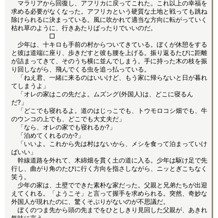
マラリアから回復し、アフリカに戻ってこれた。これ以上の幸福を
求める必要がなくなった。アフリカという硬質な土地と戦っても跳ね
除けられるに決まっている。風に吹かれて適当な方向に転がっていく
枯れ草のように、行きあたりばったりでいいのだ。
□
少年は、十キロも手前の村からついてきている。ぼくが休憩をする
と彼は道端に座り、歩きだすと彼も腰を上げる。振り返るたびに距離
が詰まってきて、そのうち横に並んでしまう。手に持った木の枝を振
り回しながら、飛んでくる虫を追っ払っている。
「ねえ君、一緒に来るのはいいけど、もう家に帰らないと日が暮れ
てしまうよ」
「オレの家はこの先だよ。ムズング(外国人)は、どこに寝るん
だ?」
「どこでも寝れるよ。道のはじっこでも、トウモロコシ畑でも、牛
のウンコの上でも、どこでも大丈夫だ」
「なら、オレの家でも寝れるか?」
「泊めてくれるのか?」
「いいよ。これから先は村はないから、メシを食って泊まっていけ
ばいい」
幹線道路を外れて、木綿畑を貫く土の道に入る。少年は駆け足で先
行し、曲がり角のたびに行く方向を指さしながら、ニッとぎこちなく
笑う。
少年の家は、土壁でできた素朴な家だった。父親と兄弟たちが出迎
えてくれる。「ようこそ」と言って握手を求められる。突然、奇妙な
外国人が現れたのに、驚くそぶりがないのが不思議だ。
ぼくのつま先から頭の先までをひとしきり見回した父親が、あきれ