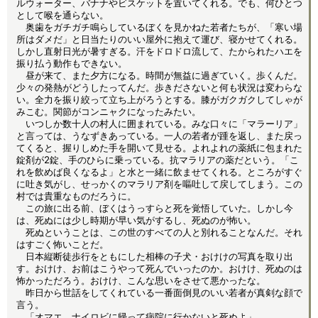
ルウォーター、バナナやビスケットを置いてくれる。でも、何ひとつ
として喉を通らない。
奥歯をガチガチ鳴らしているぼくを見かねた若者たちが、「寒い場
所はダメだ」と日当たりのいい屋外に抱えて運び、寝かせてくれる。
しかし直射日光が暑すぎる。汗をドロドロ流して、たかられたハエを
振り払う動作もできない。
昼が来て、また夕方になる。時間が無益に過ぎていく。歩くんだ。
少々の発熱がどうしたってんだ。歩きださないと何も状況は変わらな
い。全力を振り絞って立ち上がろうとする。膝がガクガクしてしゃが
みこむ。関節がコンニャクになったみたい。
いつしか数十人の村人に囲まれている。みな口々に「マラーリア」
と言っては、うなずきあっている。一人の若者が踵を返し、また戻っ
てくると、握りしめた手を開いて見せる。よれよれの薬紙に包まれた
錠剤が2錠、手のひらに乗っている。抗マラリアの薬だという。「こ
れを飲めば良くなるよ」と水と一緒に飲ませてくれる。ところがすぐ
に吐き気がし、せっかくのマラリア剤を嘔吐して戻してしまう。この
村では貴重なものだろうに。
この旅に出る前、ぼくはうっすらと死を覚悟していた。しかし今
は、死ぬには少し時期が早い気がするし、死ぬのが怖い。
死ぬということは、この世のすべての人と別れることなんだ。それ
はすごく怖いことだ。
日本縦断徒歩行をともにした相棒の子犬・おけけの写真を取り出
す。おけけ、お前はこうやって死んでいったのか。おけけ、死ぬのは
怖かっただろう。おけけ、こんな思いをさせて悪かったな。
昨日から世話をしてくれている一番面倒見のいい若者が真剣な顔で
言う。
「オマエ、ナイロビに帰って病院に行かないと死ぬよ」