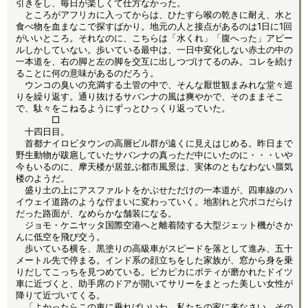
引きをし、毎日が楽しくて仕方なかった。
ところがアフリカに入ってからは、ひたすら喉の乾きに耐え、水と
食べ物を血まなこで探すばかり。地元の人と接点があるのは1日に1回
がいいところ。それなのに、こちらは「水くれ」「腹へった」アピー
ルしかしていない。歩いている最中は、一日中変化しない赤土の中の
一本道を、右の脚と左の脚を交互に出しつづけてるのみ。コレを続け
ることに何の意味があるのだろう。
ウンコの臭いの充満する土管の中で、そんな厭世観まみれな堂々巡
りを繰り返す。通り抜けるサバンナの風は爽やかで、そのままそこ
で、駄々をこねるようにずっとひっくり返っていた。
□
十四日目。
首都ナイロビタウンの高層ビル群が遠くに見えはじめる。昨日まで
野生動物が跋扈していたサバンナの真っただ中にいたのに・・・いや
今もいるのに、摩天楼が居並ぶ都市風景は、実体のともなわない蜃気
楼のようだ。
盛り土の上にアスファルトをかぶせただけの一本道が、四車線のハ
イウェイ道路のような佇まいに変わっていく。地割れと穴ボコだらけ
だった路面が、なめらかな舗装になる。
ジョモ・ケニヤッタ国際空港へと離着陸する大型ジェット機がさか
んに低空を飛び交う。
歩いている横を、黒塗りの高級車がスピードを落として進み、五十
メートル先で停まる。インド系の顔立ちをした家族が、窓から身を乗
りだしてこっちを見つめている。ピカピカにボティが磨かれたドイツ
車に近づくと、助手席のドアが開いてサリーをまとった美しい女性が
降りて近づいてくる。
「よかったらこの車に乗ればいいわ。私たちの家に来なさい。その