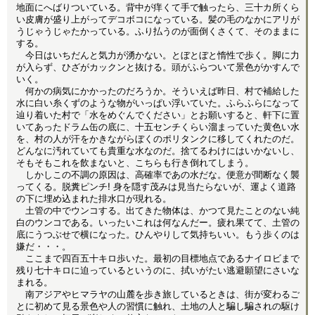
地面にへばりついている。背中が痒くて手で触ったら、三十カ所くら
い皮膚が盛り上がってデコボコになっている。髪の毛のなかにアリが
うじゃうじゃたかっている。ふり払うのが面倒くさくて、そのままに
する。
今日はいちだんと気力が湧かない。とぼとぼと惰性で歩く。脚に力
が入らず、ひざがカックンと抜ける。頭がふらついて景色がかすんで
いく。
何かの病気にかかったのだろうか。そういえば昨日、村で補給した
水に白い糸くずのような物がいっぱい浮いていた。ふらふらになって
辿り着いた村で「水をめぐんでください」とお願いすると、軒下に置
いてあったドラム缶の底に、十五センチくらい溜まっていた黄色い水
を、村の人が汗をかきながらぼくのポリタンクに移してくれたのだ。
どんなに汚れていても貴重な水なのだ。捨てるわけにはいかないし、
そもそもこれを飲まないと、こちらも行き倒れてしまう。
しかしこの不調の原因は、高確率であの水だな。便意が間断なく襲
ってくる。脱糞ピンチ! 身を隠す茂みは見当たらないが、運よく道路
の下に埋め込まれた排水口が現れる。
土管の中でウンコする。出てきた物体は、かつて見たことのない純
白のウンコである。いったいこれは何なんだー。疲れ果てて、土管の
底にうつぶせで横になった。ひんやりして気持ちいい。もう歩くのは
嫌だ・・・。
ここまで四百五十キロ歩いた。最初の目標地点であるナイロビまで
残り七十キロに迫っているというのに、拭いがたい逃避願望にさいな
まれる。
南アジアやヒマラヤの山麓を歩き旅しているときは、街が変わるご
とに初めて見る景色や人の習慣に触れ、土地の人と騙し騙されの駆け