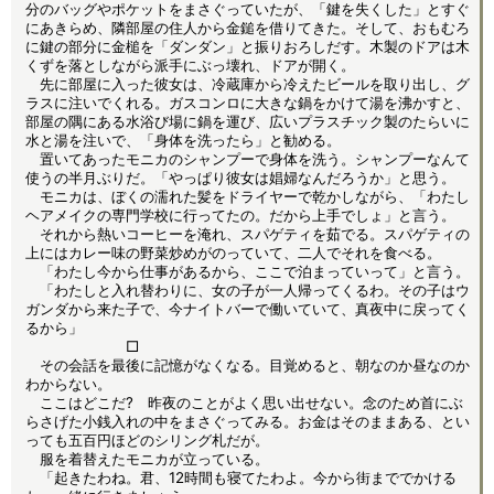
分のバッグやポケットをまさぐっていたが、「鍵を失くした」とすぐ
にあきらめ、隣部屋の住人から金鎚を借りてきた。そして、おもむろ
に鍵の部分に金槌を「ダンダン」と振りおろしだす。木製のドアは木
くずを落としながら派手にぶっ壊れ、ドアが開く。
先に部屋に入った彼女は、冷蔵庫から冷えたビールを取り出し、グ
ラスに注いでくれる。ガスコンロに大きな鍋をかけて湯を沸かすと、
部屋の隅にある水浴び場に鍋を運び、広いプラスチック製のたらいに
水と湯を注いで、「身体を洗ったら」と勧める。
置いてあったモニカのシャンプーで身体を洗う。シャンプーなんて
使うの半月ぶりだ。「やっぱり彼女は娼婦なんだろうか」と思う。
モニカは、ぼくの濡れた髪をドライヤーで乾かしながら、「わたし
ヘアメイクの専門学校に行ってたの。だから上手でしょ」と言う。
それから熱いコーヒーを淹れ、スパゲティを茹でる。スパゲティの
上にはカレー味の野菜炒めがのっていて、二人でそれを食べる。
「わたし今から仕事があるから、ここで泊まっていって」と言う。
「わたしと入れ替わりに、女の子が一人帰ってくるわ。その子はウ
ガンダから来た子で、今ナイトバーで働いていて、真夜中に戻ってく
るから」
□
その会話を最後に記憶がなくなる。目覚めると、朝なのか昼なのか
わからない。
ここはどこだ? 昨夜のことがよく思い出せない。念のため首にぶ
らさげた小銭入れの中をまさぐってみる。お金はそのままある、とい
っても五百円ほどのシリング札だが。
服を着替えたモニカが立っている。
「起きたわね。君、12時間も寝てたわよ。今から街まででかける