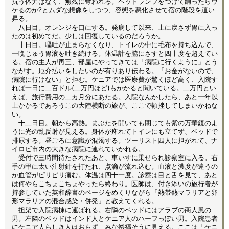
抗う体力はなく、無残に奪われる。ヘッドランプをつけて踊ったらウ
ケるのか?とムダな想像をしつつ、容態を悪化させて宿の階段を這い
昇る。
八日目。オレンジを口にする。発病して以来、上に戻さず胃に入っ
たのは初めてだ。少しは回復しているのだろうか。
十日目。嘔吐が止まらなくなり、トイレの中に毛布を持ち込んで、
一晩じゅう胃液を吐き続ける。体温計を脇にさすと四十度を超えてい
る。宿の主人が再三、部屋にやってきては「病院に行くように」とう
ながす。厄介払いをしたいのが有りあり伝わる。「お金がないので、
病院に行けない」と拒む。ケニアでは医療費が驚くほど高く、入院す
れば一日に二百ドル(二万円ほど)もかかると聞いている。二万円とい
えば、旅行費用の二カ月分にあたる。入院なんかしたら、あと一年以
上かかるであろうこの大陸横断の旅が、ここで頓挫してしまいかねな
い。
十二日目。朝から高熱。まぶたを開いても閉じても紫の万華鏡のよ
うに光の乱反射が見える。身体が痺れてトイレにも立てず、ベッドで
排尿する。昼ごろに意識が混濁する。ツーリスト四人に担がれて、ナ
イロビ市内の大きな病院に連れていかれる。
受付で三時間待たされたあと、車いすに乗せられ診察室に入る。右
手の甲に太い注射針を打たれ、点滴が流れ込む。血液と濃度が違うの
か血管がピリピリ痛む。体温は四十一度。診察は目と舌を見て、あと
は何やらこちょこちょやったら終わり。医師は、付き添いの旅行者が
持参していた英和辞書のページをめくりながら「熱帯熱マラリアと卵
形マラリアの混合感染・併発」と教えてくれる。
担架で入院病棟に運ばれる。右隣のベッドにはアラブの商人風の
男。左隣のベッドはインド人とケニア人のハーフっぽい男。入院患者
にケニア人らしき人はおらず、みな裕福そうに見える。ここは「ケニ