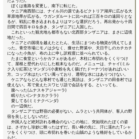
たようだ)。
ぼくは進路を変更し、南下に転じた。
ケニア南西部には、ナイル川の源であるビクトリア湖岸に広がる大
草原地帯が広がる。ウガンダルートに比べれば三百キロの遠回りとな
るが、戦乱に巻き込まれるよりはマシな選択だろう。再出発から十四
日間で四百キロを歩き、タンザニアに入国した。
これといった観光地も都市もない北西部タンザニアは、まさに辺境
地だった。
ケニアとの国境を越えたとたん、生活にまつわる物資が消えてしま
った。青空市場にモノは少なく、痩せた野菜や、天日干しのカチカチ
になった小魚が、布の上に申し訳程度に並べられている。
たまに食堂というかカフェがあるが、木柱に布切れをくくりつけ
て、屋根と壁代わりにした粗末なものだ。メニューは、チャイ(ミル
ク入り紅茶)とマンダジ(小麦粉を丸く揚げたドーナツ)があればいい
方。コップ水はたいてい濁っており、透明な水にはありつけない。
ケニアならどんな寒村でも通じた英語は、タンザニアの田舎村では
使えない。耳で覚えたスワヒリ語で会話をする。といっても、
腹へった(ムナスキアジャーラ)
眠りたい(ンナタカクララ)
愛してる(ミミナクペンダ)
の一辺倒だ。
タンザニアでは野宿の必要がない。ムラという共同体が、客人の野
宿を良しとしないのだ。
外国人など絶対訪れる機会のないこの地に、突如現れたぼくの姿
は、さぞかし珍妙に映ったはずだ。長い棒の先に、汗に濡れたTシャ
ツをくくりつけ、頭に布切れを巻いた山賊のような格好をしているか
らだ。