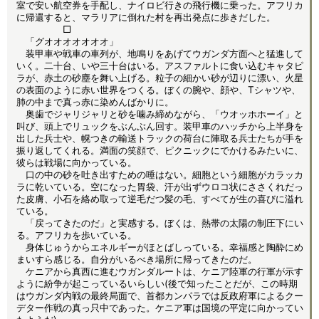
室で安い航空券を手配し、ナイロビ行きの飛行機に乗った。アフリカ
に帰還すると、マラリアに倒れた村を再出発点に歩きだした。
□
「グオオオオオオオ」
装甲車や戦車の車列が、地鳴りをあげてウガンダ方面へと猛進して
いく。二十台、いや三十台はいる。アスファルトに食い込むキャタピ
ラが、赤土の砂塵を舞い上げる。粒子の細かい砂が辺りに漂い、火星
の表面のように赤い世界をつくる。ぼくの腕や、顔や、Tシャツや、
肺の中まで真っ赤に染めんばかりに。
奥歯でジャリジャリと砂を噛み締めながら、「ウオッホホーイ」と
叫び、頭上でリュックをぶんぶん回す。装甲車のハッチから上半身を
出した兵士や、幌つきの輸送トラックの荷台に陣取る兵士たちが手を
振り返してくれる。満面の笑顔で、ピクニックにでかけるみたいに、
彼らは戦場に向かっている。
口の中の砂を吐き出すための唾はない。細胞という細胞がカラッカ
ラに乾いている。空になった胃袋、汗が出ずウロコ状にささくれだっ
た皮膚、小石を絡め取って逆毛だつ髪の毛、すべてが生の喜びに溢れ
ている。
「戻ってきたのだ」と実感する。ぼくは、熱帯の太陽の制圧下にい
る。アフリカを歩いている。
身体じゅうからエネルギーがほとばしっている。幸福感と陶酔にめ
まいすら感じる。自分がいるべき場所に帰ってきたのだ。
ケニアから真西に進むウガンダルートは、ケニア陸軍の行軍が示す
ように紛争が起こっているいらしい(後で知ったことだが、この時期
はウガンダ内戦の最終局面で、首都カンパラでは反政府軍によるクー
デター作戦の真っ只中であった。ケニア軍は国境の平定に向かってい