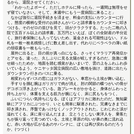
るから、退院させてください」
「わかったよボーイ。ただしホテルに帰ったら、一週間は無理をせ
ず寝ていなさい。そして、来週中にもう一度病院に来ること」
なかば強引に退院手続きを済ませ、料金の支払いカウンターに行
く。態度の横柄な受付のお姉さんがバンと請求書をカウンターに叩き
つける。そのゼロの並びを見て、頭がクラクラする。たった二晩の入
院で五百ドル以上の請求書。五万円といえば、ぼくの全財産の半分近
く。旅行者保険にも入ってないため、返金される可能性はない。ドル
札を一枚一枚名残惜しげに数え差し出す。代わりにペラペラの薄い紙
の領収書を一枚もらった。
屋外に出ると、目の前が真っ白になる。さっそくマラリア再発症か
とアセる。違った、久しぶりに見る太陽が眩しすぎるのだ。急激に痩
せ細ったためか、地面を踏む感覚があいまいで、雲の上をふわふわ歩
いているよう。ケニヤッタ国立病院の広い敷地を抜け、道路に出たら
ダウンタウン行きのバスに乗る。
相変わらずバスの窓にはガラスがない。車窓から土埃が舞い込む。
手すりを掴む腕はガリガリで肉が消え、肘の関節の蝶つがいの骨が
デコボコ浮き上がっている。急ブレーキがかかると、身体がふわっと
持ち上がり、体重を支える筋力が腕になく、床に尻もちをつく。
ふいにつらい気持ちになる。ぼくはアフリカに敗れたのだ。無知蒙
昧にアフリカにぶつかり、いとも簡単に駆逐された。完膚なきまでに
叩き潰され、序盤であっけなくノックアウトされた。じわじわと涙が
溢れてくる。床に座り込んだまま、立とうとしない東洋人を、乗客た
ちが振り返って見つめている。土埃と草原の匂いが鼻の奥に流れ込
む。赤い大地が広がるあのサバンナに、ぼくは再び戻れるのだろう
か。(つづく)