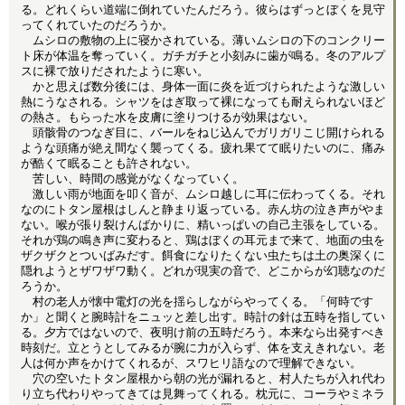
る。どれくらい道端に倒れていたんだろう。彼らはずっとぼくを見守
ってくれていたのだろうか。
ムシロの敷物の上に寝かされている。薄いムシロの下のコンクリー
ト床が体温を奪っていく。ガチガチと小刻みに歯が鳴る。冬のアルプ
スに裸で放りだされたように寒い。
かと思えば数分後には、身体一面に炎を近づけられたような激しい
熱にうなされる。シャツをはぎ取って裸になっても耐えられないほど
の熱さ。もらった水を皮膚に塗りつけるが効果はない。
頭骸骨のつなぎ目に、バールをねじ込んでガリガリこじ開けられる
ような頭痛が絶え間なく襲ってくる。疲れ果てて眠りたいのに、痛み
が酷くて眠ることも許されない。
苦しい、時間の感覚がなくなっていく。
激しい雨が地面を叩く音が、ムシロ越しに耳に伝わってくる。それ
なのにトタン屋根はしんと静まり返っている。赤ん坊の泣き声がやま
ない。喉が張り裂けんばかりに、精いっぱいの自己主張をしている。
それが鶏の鳴き声に変わると、鶏はぼくの耳元まで来て、地面の虫を
ザクザクとついばみだす。餌食になりたくない虫たちは土の奥深くに
隠れようとザワザワ動く。どれが現実の音で、どこからが幻聴なのだ
ろうか。
村の老人が懐中電灯の光を揺らしながらやってくる。「何時です
か」と聞くと腕時計をニュッと差し出す。時計の針は五時を指してい
る。夕方ではないので、夜明け前の五時だろう。本来なら出発すべき
時刻だ。立とうとしてみるが腕に力が入らず、体を支えきれない。老
人は何か声をかけてくれるが、スワヒリ語なので理解できない。
穴の空いたトタン屋根から朝の光が漏れると、村人たちが入れ代わ
り立ち代わりやってきては見舞ってくれる。枕元に、コーラやミネラ