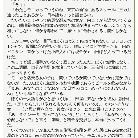
「そう」
「わたしモニカっていうのね。東京の新宿にあるスクールに三カ月
通ったことあるから、日本語ちょっと話せるの」
だいたいこうやって綺麗な顔立ちの女が、向こうから近づいてくる
のは、睡眠薬強盗か詐欺師か娼婦と相場が決まっている。ふつうなら
相手にしない。何かを奪われて、痛い目に合わされる可能性しかな
い。
しかし幸いかな、目下のぼくには失うものは何もない。ヨレヨレの
Tシャツ、股間に穴の空いた短パン、昨日ナイロビで買った五十円の
ビニサン。首から下げた小銭入れには現金が五百円ほど入っているだ
けだ。
ちょうど話し相手がいなくて寂しかったんだ。ぼくは饒舌になり、
この二週間、自分が荒野を放浪していた話を、三倍増しに粉飾して、
しゃべりまくる。
モニカと名乗る女の子は、聞いているか聞いていないかは定かでは
ないが、たぶんぼくに勘定を払わす魂胆であろうビールを飲みながら
「まあ、あなたのようなおかしな日本人には、めったに会わないわ
ね」という風にうなずいている。
ぼくの一人語りがひと息つく頃に、部屋に来ないかと彼女に誘われ
た。(ぼくからむしり取れるものなんて何もないのに。かわいそうな
女・・・)と思い席を立つ。彼女がタクシーに先に乗りこんだので
「あ、タクシー代、持ってないんだけど」と言うと、「私が払うから
心配しないで」と言う。運転手と料金を交渉し、本当に払ってくれ
た。
いくつかのドアが並んだ集合住宅の階段を昇った所にある彼女の部
屋のドアには、南京錠の鍵がかかっていた。モニカはドアの前で、自