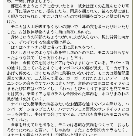
わ。一緒に行きましょう」
部屋を出ようとドアに近づいたとき、彼女はぼくの左腕をたぐり寄
せ、耳に噛みついた。抵抗したら、両肩を掴まれて、後ろの壁に激し
く叩きつけられた。すごい力だったので後頭部をゴツンと壁に打ちつ
けた。
モニカは人工呼吸するくらいの勢いで、耳の穴を吸ったり吐いたり
した。舌は軟体動物のように自由自在に動いた。
身体じゅうの関節のちょうつがいに力が入らない。尻に背骨に向か
って、ぞわぞわする快楽が駆け昇る。
ぼくはヘナヘナと壁に沿って床に尻もちをつく。
ひとしきりそのような行為を推し進めたのちに、モニカは何もなか
ったような顔で「じゃあ行くわよ」と言う。
昨日、金槌で穴を開けたドアはそのままになっている。アパート前
の通りに立っているとすぐにオンボロバスの姿が見え、モニカが手を
あげて停める。ぼくたち以外に乗客はいないけど、モニカは最後部座
席まで進んで、二人並んで座る。ガーガーとけたたましいディーゼル
エンジンの音を立ててバスは走りだす。道路のデコボコにタイヤがは
まるたびに席はバウンドし、「わっ」とびっくりするぼくを見てモニ
カは笑う。乗降ドアも窓ガラスも全部外れた車内を、ホコリまみれの
風が通りぬけていく。
ナイロビの繁華街の渋谷みたいなお洒落な通りでバスを降りる。ハ
ンバーガーショップに入り、バナナパフェと野菜のサンドイッチとコ
ーラを注文し、半分ずつ分けて食べる。バス代も食事代もモニカが払
ってくれた。
食事を終えて店を出ると、モニカは悪戯な笑顔をつくって「おもし
ろかったわね」と言い、「じゃあね、また」と余韻のカケラもなく、
スカートの裾をひるがえして雑踏へと消えていった。