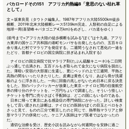
バカロードその151 アフリカ灼熱編8「意思のない枯れ草
として」
文＝坂東良晃（タウトク編集人。1987年アフリカ大陸5500km徒歩
横断、2011年北米大陸横断レース5139km完走。人類初の自足による
地球一周(喜望峰→パタゴニア4万km)をめざし、バカ道をゆく）
(前号まで=アフリカ大陸の徒歩横断を試みる"ぼく"は十九歳。アフリ
カ東岸の国ケニア共和国の港町モンバサを出発したものの、五百キロ
余り進んだ村でマラリアを発症する。二週間うなされて悪化の一途を
たどり、首都ナイロビの国立病院に担ぎ込まれ入院する)
ナイロビの国立病院で抗マラリア剤(たぶん硫酸キニーネ)を二日間
ぶっ通しで点滴され、五百ドルもぎ取られて金欠になり病院を脱出し
た。薄暗い安宿の大部屋に生還し、更にベッドの上で三週間、平熱と
高熱の間をいったりきたりした。皮膚は黄色くなり、あばら骨が洗濯
板のように浮き出した。一向に回復の兆しがないため日本に戻る決意
をした。別のバックパッカーが放棄した東京～ナイロビ間の往復航空
券の帰り分のチケットを、一万円ちょいで調達した。そういう怪しい
チケットを専門に売りさばく手配師は、どこの国にもいるのである。
日本に帰って東京にある感染症の専門病院にかかった。詳しい検査
をして言い渡された診断は、ナイロビの医師がぼくの目玉とベロをさ
さっと見て、ものの三分で断言したのと同じで、熱帯熱マラリアと卵
形マラリアの併発だった。ケニア人医師はヤブ医者ではなかったの
だ。
適切な治療を受け、歴史小説を読みながら何週間かを安静に過ご