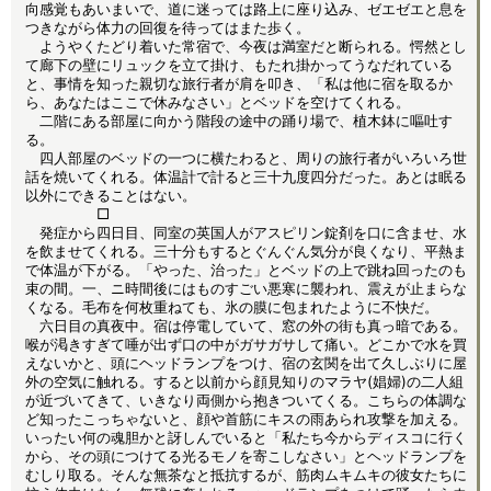
向感覚もあいまいで、道に迷っては路上に座り込み、ゼエゼエと息を
つきながら体力の回復を待ってはまた歩く。
ようやくたどり着いた常宿で、今夜は満室だと断られる。愕然とし
て廊下の壁にリュックを立て掛け、もたれ掛かってうなだれている
と、事情を知った親切な旅行者が肩を叩き、「私は他に宿を取るか
ら、あなたはここで休みなさい」とベッドを空けてくれる。
二階にある部屋に向かう階段の途中の踊り場で、植木鉢に嘔吐す
る。
四人部屋のベッドの一つに横たわると、周りの旅行者がいろいろ世
話を焼いてくれる。体温計で計ると三十九度四分だった。あとは眠る
以外にできることはない。
□
発症から四日目、同室の英国人がアスピリン錠剤を口に含ませ、水
を飲ませてくれる。三十分もするとぐんぐん気分が良くなり、平熱ま
で体温が下がる。「やった、治った」とベッドの上で跳ね回ったのも
束の間。一、ニ時間後にはものすごい悪寒に襲われ、震えが止まらな
くなる。毛布を何枚重ねても、氷の膜に包まれたように不快だ。
六日目の真夜中。宿は停電していて、窓の外の街も真っ暗である。
喉が渇きすぎて唾が出ず口の中がガサガサして痛い。どこかで水を買
えないかと、頭にヘッドランプをつけ、宿の玄関を出て久しぶりに屋
外の空気に触れる。すると以前から顔見知りのマラヤ(娼婦)の二人組
が近づいてきて、いきなり両側から抱きついてくる。こちらの体調な
ど知ったこっちゃないと、顔や首筋にキスの雨あられ攻撃を加える。
いったい何の魂胆かと訝しんでいると「私たち今からディスコに行く
から、その頭につけてる光るモノを寄こしなさい」とヘッドランプを
むしり取る。そんな無茶なと抵抗するが、筋肉ムキムキの彼女たちに