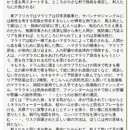
かう道を再スタートする。ところが小さな村で熱病を発症し、村人た
ちに介抱される)
東アフリカではマラリアは日常茶飯事だ。サバンナやジャングルに
は耐性を有する部族が存在するらしいが稀有な例であり、風土病とし
て瘧(おこり・熱病の症状)に苦しむ人々は多い。地元の人でさえ罹る
のだから、無菌培養された清潔な国から来た人間が、無防備に汚染エ
リアを旅すれば、たちどころにやられてしまうのは至極当然だ。
マラリアは蚊の一種であるハマダラカによって媒介される。人間か
ら血を吸うために肌を刺した際に、ハマダラカの唾液から「マラリア
原虫」が体内に送り込まれ、人の肝臓や赤血球内で増殖する。つまり
人は、ハマダラカに血をあげた代わりにマラリア原虫をもらうとい
う、恩を仇で返される仕打ちを受けるのである。
そもそも、ドラム缶に溜まったボウフラだらけの雨水で乾きを癒
し、土の家や草原で夜を明かして蚊に刺され放題のぼくなど、感染し
ない方がおかしい。カネをケチって予防薬すら飲んでないのだ。マラ
リア予防薬は主に2種類。そこらへんの庶民売店にも置いてる低価格
のマララキン、病院や薬局でしか入手できない高価格のファンシダー
ル。マララキンは気休め程度で、ファンシダールはガチで効くが肝臓
や腎臓への副作用強い・・・というのが旅行者の通説。
ぼくは「守られた旅」をする気がない。水が汚染されているからと
ミネラルウォーターを飲み、蚊やハエが多いからと防虫スプレーをか
ける。兵隊アリに攻撃されまじとテントを張り、切り傷に抗生物質を
塗りたくる。精巧な地図を持ち、コンパスで方位を測りながら進
む・・・。リスク回避された正しい旅の方法は、ぼくには何の意味も
持たない。
村人たちと同じ水を飲み、毒虫にたかられて、飢えて乾いて足の裏