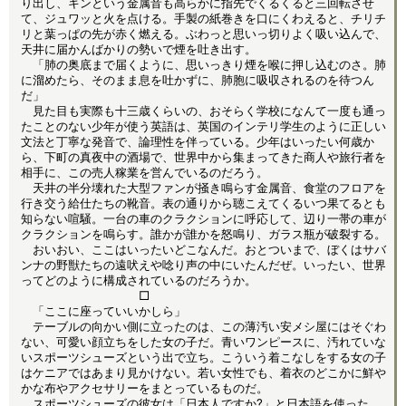
り出し、キンという金属音も高らかに指先でくるくると三回転させ
て、ジュワッと火を点ける。手製の紙巻きを口にくわえると、チリチ
リと葉っぱの先が赤く燃える。ぶわっと思いっ切りよく吸い込んで、
天井に届かんばかりの勢いで煙を吐き出す。
「肺の奥底まで届くように、思いっきり煙を喉に押し込むのさ。肺
に溜めたら、そのまま息を吐かずに、肺胞に吸収されるのを待つん
だ」
見た目も実際も十三歳くらいの、おそらく学校になんて一度も通っ
たことのない少年が使う英語は、英国のインテリ学生のように正しい
文法と丁寧な発音で、論理性を伴っている。少年はいったい何歳か
ら、下町の真夜中の酒場で、世界中から集まってきた商人や旅行者を
相手に、この売人稼業を営んでいるのだろう。
天井の半分壊れた大型ファンが掻き鳴らす金属音、食堂のフロアを
行き交う給仕たちの靴音。表の通りから聴こえてくるいつ果てるとも
知らない喧騒。一台の車のクラクションに呼応して、辺り一帯の車が
クラクションを鳴らす。誰かが誰かを怒鳴り、ガラス瓶が破裂する。
おいおい、ここはいったいどこなんだ。おとついまで、ぼくはサバ
ンナの野獣たちの遠吠えや唸り声の中にいたんだぜ。いったい、世界
ってどのように構成されているのだろうか。
□
「ここに座っていいかしら」
テーブルの向かい側に立ったのは、この薄汚い安メシ屋にはそぐわ
ない、可愛い顔立ちをした女の子だ。青いワンピースに、汚れていな
いスポーツシューズという出で立ち。こういう着こなしをする女の子
はケニアではあまり見かけない。若い女性でも、着衣のどこかに鮮や
かな布やアクセサリーをまとっているものだ。
スポーツシューズの彼女は「日本人ですか?」と日本語を使った。