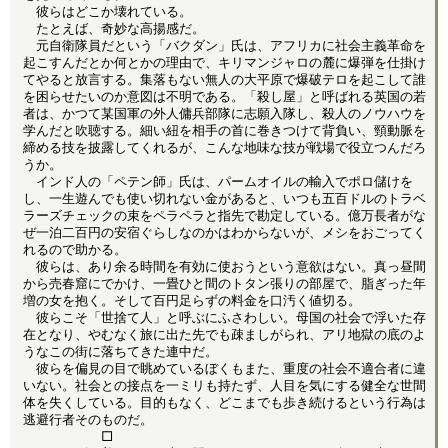
彼らはどこか壊れている。
たとえば、奇妙な高揚感だ。
元自衛隊員だという「バクダン」氏は、アフリカに社会主義革命を
起こすんだとか何とかの理由で、キリマンジャロの麓に爆弾を仕掛け
てやると放言する。集落もない無人の大平原で爆破テロを起こして誰
を困らせたいのか意図は不明である。「殺し屋」と呼ばれる英国の若
者は、かつて某国軍の外人傭兵部隊に志願入隊し、殺人のノウハウを
学んだと吹聴する。細い紐を相手の首に巻きつけて背負い、頸動脈を
締める技を披露してくれるが、こんな地味な技が戦場で役立つんだろ
うか。
インド人の「ペテン師」氏は、パームオイルの輸入でポロ儲けを
し、一生遊んでも使い切れない金があると、いつも五百ドルのトラベ
ラーズチェックの束をペラペラと指先で勘定している。億万長者がな
ぜ一泊二百円の安宿ぐらしなのかはわからないが、メシをおごってく
れるので助かる。
彼らは、あり余る時間を有効に使おうという意欲はない。真っ昼間
から売春窟にでかけ、一畳ひと間のトタン張りの部屋で、脂ぎった年
増の女を抱く。そして百円足らずの料金を口汚く値切る。
彼らこそ「世捨て人」と呼ぶにふさわしい。母国の社会で浮いた存
在となり、やむなく旅に出た先でも疎ましがられ、アリ地獄の底のよ
うなこの街に落ちてきた連中だ。
彼らを偏見の目で眺めているぼくもまた、重度の社会不適合者に違
いない。社会との接点を一ミリも持たず、人目を気にする健全な世間
体を失くしている。目的もなく、どこまでも歩き続けるという行為は
逃避行者そのものだ。
□