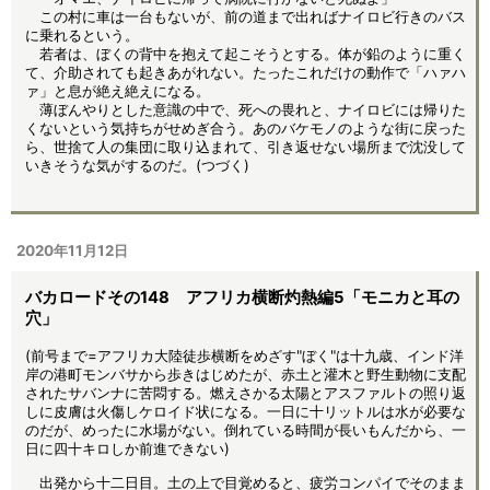
この村に車は一台もないが、前の道まで出ればナイロビ行きのバス
に乗れるという。
若者は、ぼくの背中を抱えて起こそうとする。体が鉛のように重く
て、介助されても起きあがれない。たったこれだけの動作で「ハァハ
ァ」と息が絶え絶えになる。
薄ぼんやりとした意識の中で、死への畏れと、ナイロビには帰りた
くないという気持ちがせめぎ合う。あのバケモノのような街に戻った
ら、世捨て人の集団に取り込まれて、引き返せない場所まで沈没して
いきそうな気がするのだ。(つづく)
2020年11月12日
バカロードその148 アフリカ横断灼熱編5「モニカと耳の
穴」
(前号まで=アフリカ大陸徒歩横断をめざす"ぼく"は十九歳、インド洋
岸の港町モンバサから歩きはじめたが、赤土と灌木と野生動物に支配
されたサバンナに苦悶する。燃えさかる太陽とアスファルトの照り返
しに皮膚は火傷しケロイド状になる。一日に十リットルは水が必要な
のだが、めったに水場がない。倒れている時間が長いもんだから、一
日に四十キロしか前進できない)
出発から十二日目。土の上で目覚めると、疲労コンパイでそのまま