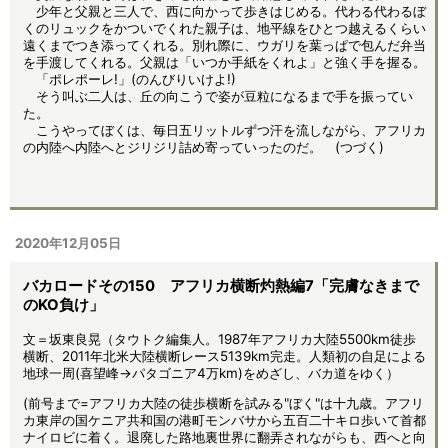
少年と父親と三人で、西に向かって歩きはじめる。代わる代わるぼ
くのリュックをかついでくれた親子は、地平線をひとつ越えるくらい
遠くまでつき添ってくれる。別れ際に、ウガリを葉っぱで包んだ弁当
を手渡してくれる。父親は「いつか手紙をくれよ」と強く手を握る。
「ポレポーレ!」(のんびりいけよ!)
そう叫ぶ二人は、丘の向こうで姿が豆粒になるまで手を振ってい
た。
こうやってぼくは、毎日五リットルずつ汗を流しながら、アフリカ
の内陸へ内陸へとジリジリ詰め寄っていったのだ。 (つづく)
2020年12月05日
バカロードその150 アフリカ横断灼熱編7「完膚なきまで
のKO負け」
文＝坂東良晃（タウトク編集人。1987年アフリカ大陸5500km徒歩
横断、2011年北米大陸横断レース5139km完走。人類初の自足による
地球一周(喜望峰→パタゴニア4万km)をめざし、バカ道をゆく）
(前号まで=アフリカ大陸の徒歩横断を試みる"ぼく"は十九歳。アフリ
カ東岸の国ケニア共和国の港町モンバサから五百二十キロ歩いて首都
ナイロビに着く。退廃した路地裏世界に翻弄されながらも、西へと向