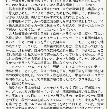
し、一日五回の食事を続けた。半月もすると体力は元どおりになっ
た。若い身体は、バカバカしいほど単純な構造をしているのだ。
筋肉や脂肪が弾力を取り戻すにつれ、自分が薄気味悪い幽霊のよう
に思えはじめた。アフリカに惨敗しおめおめと帰国して、目標のない
宙ぶらりん状態。腕ひとつ動かすのでも億劫でたまらない。
日本縦断やアフリカへの旅に出る数カ月前まで根城としていたバイ
ト先の運送屋のロッカー室に巣食っていた友人や、家賃一万五千円の
下宿の住人の多くは、そこにはいなくなっていた。
六大陸最高峰の登頂を目指して南米へと旅立った登山家や、百人の
仏様を描いて個展をはじめたイラストレーター、ピンク映画の脚本を
書いて三十万円のギャラを手にした脚本家・・・。ちょっと前まで地
の底でくすぶっていた二十歳前後の同類たちは、立ち止まってはいな
かった。誰もが皆、自分の未来に何の恐れも抱かず、小さな穴からこ
ぼれる光源へと猛スピードで突っ込んでいっているようだった。そこ
にしか自分の生きる場所はないと、あっさり決断していた。居心地の
良かったモラトリアムな箱庭は、既になくなっていた。
これといってやることもなく、野晒しにしてあったバイクに乗って
徳島に帰ることにした。国道一号線を下り、烏帽子岩を正面に望む湘
南の砂浜で野宿した。箱根で芦ノ湖を眺めたり、甲府のパチンコ屋で
時間をつぶした。そして高校生の頃に登った北アルプスを見たくな
り、信州に向かった。
底冷えのする上高地は、人っ子ひとりいなくて寂しい雰囲気だっ
た。どしゃぶりの雨が降っていて、槍・穂高連峰は霧の奥に隠れてい
た。意地でも山を目にしてやるぞと野宿を決め、物産センターの雨除
けの下で、段ボール箱を組み立てて箱の中で丸まった。凍える夜をや
り過ごすと、北アルプスの連山が朝日を浴びて白く光っていた。河童
橋まで全力疾走すると、息が蒸気機関車の煙みたいに後ろにたなびい