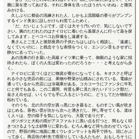
腕に薬を塗ってあげる。それに身体を洗ったほうがいいわね」と微笑
みかける。
久しぶりに都会の洗練された人、しかも上流階級の香りがプンプン
するインド美女に話しかけられ慌てふためく。
「だ、だいじょうぶです。ぼくは大そう汚いので、気にしないで下
さい。腕のただれたのはナイロビに着いたら薬屋さんに行って薬を探
してみます」とペコペコお辞儀をし遠慮する。
奥さんとご主人と後部座席の子供たちはしばらく相談し、「遠慮し
なくていいのに」と残念そうな表情をつくり、エンジン音もさせずに
静かに去っていった。
あの洗車の行き届いた高級ドイツ車に乗って、御殿のような家に招
待されたら、ぼくの人生は変わったのだろうか・・・と考えながら歩
く。
ナイロビに近づくほどに物資が豊かになってくる。キオスクと呼ば
れる小さな売店の前には、果物や野菜が山積みにされている。電線が
通っているから売店には冷蔵庫がある。コカコーラにファンタに牛乳
にと何でもある。この二週間、何度も夢に見た冷たいドリンク類だ。
金さえ出せば、いくらでも手に入るというのに、どうしてだか物欲が
枯れている。
そのうち、北の方の空が真っ黒にかき曇ると、ものすごい風が吹き
はじめる。茶色い雲が次から次へと湧きだし、押し寄せてくる。道ゆ
く人々は、空の様子を気にしながら、大股で走りだす。
ポツポツと大粒の雨がアスファルトに黒い点を打つと、間もなく叩
きつけるような土砂降りに変わる。むろん傘など持ち合わせていない
ので、野宿の時に地面に敷くウレタンマットを両手で持ち、頭にかぶ
って歩く。商店街の軒先で雨宿りしている人たちが、おもしろそうに