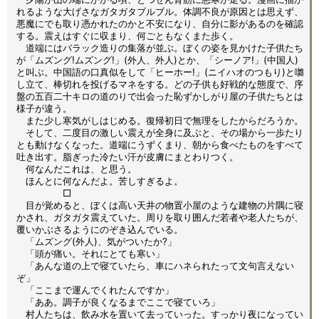
れるような大げさなガタガタブルブル。体調不良が原因とは思えず、
悪魔にでも取り憑かれたのかと不安になり、自分に影があるのを確認
する。震えはすぐに収まり、何ごともなくまた歩く。
道端にはバラック造りの集落が並ぶ。ぼくの姿を見かけた子供たち
が「ムズング!ムズング!」(外人、外人)とか、「シーノア!」(中国人)
と叫ぶ。中国語の口真似をして「ヒーホー!」(ニイハオのつもり)と囃
し立て、棒切れを投げるマネをする。どの子供も好戦的な態度で、序
盤の五百二十キロの道のりで出会った恥ずかしがり屋の子供たちとは
様子が違う。
また少し寒気がしはじめる。復帰初日で無理をしたからだろうか。
そして、二度目の激しい震えが全身に及ぶと、その場から一歩たり
とも動けなくなった。道端にうずくまり、朝から食べたものをすべて
吐き出す。脂ぎった冷たい汗が皮膚にまとわりつく。
何なんだこれは、と思う。
ほんとに何なんだよ。苦しすぎるよ。
□
目が覚めると、ぼくは高い天井の物置小屋のような建物の片隅に寝
かされ、ガタガタ震えていた。周りを取り囲んだ若者や老人たちが、
覆いかぶさるようにのぞき込んでいる。
「ムズング(外人)、気がついたか?」
「頭が痛い。それにとても寒い」
「あんな道の上で寝ていたら、車にハネられたって文句言えない
ぞ」
「ここまで運んでくれたんですか」
「ああ。調子が良くなるまでここで寝ていろ」
村人たちは、飲み水を置いて去っていった。すっかり夜になってい