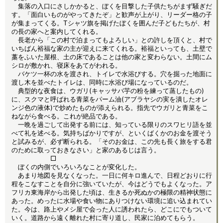
集落の入口にさしかかると、ぼくを目撃した子供たちがまず騒ぎだ
す。「面白いものがやってきたぞ」と歓声が上がり、リーダー格の子
が集まってくる。Tシャツ旗を掲げたぼくを囲んだ子どもたちが、村
の長の家へと案内してくれる。
長老から「この村で泊まってもよろしい」との許しを頂くと、村で
いちばん裕福な家の主が迎えに来てくれる。裕福といっても、土壁で
藁をふいた屋根、土の床であることは他の家と変わらない。土間にム
シロが敷かれ、寝床をあてがわれる。
バケツ一杯の水を渡され、トイレで水浴びする。穴を掘った地面に
渡し木を並べたトイレは、同時に水浴び場になっているのだ。
典型的な夜食は、ウガリ(キャッサバ芋の粉を練って蒸したもの)
に、スクマと呼ばれる青菜をパーム油(アブラヤシの実を潰したオレ
ンジ色の液体)で炒めたものが添えられる。指先でウガリと青菜をこ
ねながら食べる。これが絶品である。
一晩を過ごして出発する前には、知っている限りのスワヒリ語を並
べて礼を述べる。気持ちばかりですが、といくばくかのお金を渡そう
と試みるが、必ず断られる。「そのお金は、この先も長く旅をする君
のために取っておきなさい」と家のあるじは言う。
□
ぼくの内側でいろいろなことが変化した。
あまり地図を見なくなった。一日に何キロ進んで、日程どおりに行
程をこなすことを自分に強いていたが、今はどうでもよくなった。ア
フリカ東海岸から出発した頃は、生きるか死ぬかの極限の精神状態に
あった。めったに水場や食い物にありつけない環境に追い込まれてい
た。今は、路上やメシ屋で会った人に誘われたら、どこにでもついて
いく。道路から遠く離れた村に寄り道し、民家に泊めてもらう。