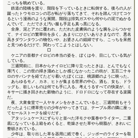
こっちを眺めている。
鉄道の陸橋を渡り、階段を下っているときに転倒する。後ろの人が
蹴ったトウモロコシの芯が転がり落ちてきて、それを踏んづけてコケ
るという漫画のような展開。階段は排気ガスやら何やらの泥でぬかる
んでいて、ただでさえ汚い服も手足も真っ黒になる。
全身、泥とアカに覆われ、ただれた皮膚病のような腕をぶらつかせ
て、ナイロビの繁華街を歩く。あまりにひどいありさまなので、悪名
高きダウンタウンの物乞いや、お婆さんの娼婦ですら、こっちを呆然
と見つめるだけで、関わってこようとはしない。
□
ケニアの首都ナイロビの本当の姿を、ぼくは今、目にしている気が
している。
三週間前に、日本からナイロビに降り立ったときは、とんでもなく
薄汚く、この世の掃き溜めとしか感じなかったこの街が、五百二十キ
ロのサバンナを経てたどり着いたぼくには、桃源郷のように映った。
あらゆるモノ、カネ、ヒトが集まる世界の中心。酒も、女も、ドラ
ッグも、欲しいものは何でも手に入る。考えうるすべての快楽が、ミ
キサーに掻き回された穀物のように、ドロドロになって存在する楽園
だ。
夜、大衆食堂で一人ヤキメシをかきこんでいると、三週間前もそう
だったように煙草売りの少年がやってきては、テーブル席の隣に座っ
てセールストークを繰りだす。
アタッシュケースにずらりと並べた洋モクや葉巻やライター。二重
底になっている上箱をめくると、乾燥させた草やら樹脂が、きれいに
整頓されている。
少年は、取り出した草を器用に紙で巻く。ジッポーのライターを取