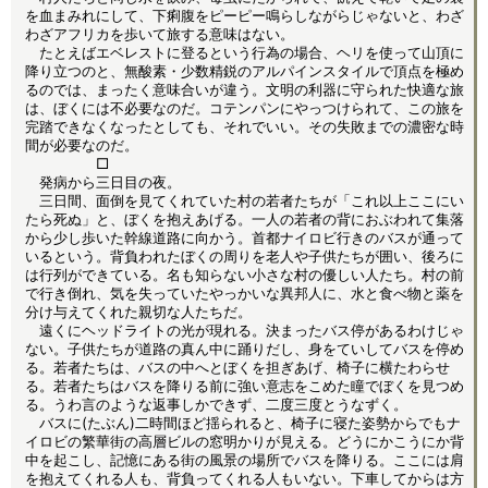
を血まみれにして、下痢腹をピーピー鳴らしながらじゃないと、わざ
わざアフリカを歩いて旅する意味はない。
たとえばエベレストに登るという行為の場合、ヘリを使って山頂に
降り立つのと、無酸素・少数精鋭のアルパインスタイルで頂点を極め
るのでは、まったく意味合いが違う。文明の利器に守られた快適な旅
は、ぼくには不必要なのだ。コテンパンにやっつけられて、この旅を
完踏できなくなったとしても、それでいい。その失敗までの濃密な時
間が必要なのだ。
□
発病から三日目の夜。
三日間、面倒を見てくれていた村の若者たちが「これ以上ここにい
たら死ぬ」と、ぼくを抱えあげる。一人の若者の背におぶわれて集落
から少し歩いた幹線道路に向かう。首都ナイロビ行きのバスが通って
いるという。背負われたぼくの周りを老人や子供たちが囲い、後ろに
は行列ができている。名も知らない小さな村の優しい人たち。村の前
で行き倒れ、気を失っていたやっかいな異邦人に、水と食べ物と薬を
分け与えてくれた親切な人たちだ。
遠くにヘッドライトの光が現れる。決まったバス停があるわけじゃ
ない。子供たちが道路の真ん中に踊りだし、身をていしてバスを停め
る。若者たちは、バスの中へとぼくを担ぎあげ、椅子に横たわらせ
る。若者たちはバスを降りる前に強い意志をこめた瞳でぼくを見つめ
る。うわ言のような返事しかできず、二度三度とうなずく。
バスに(たぶん)二時間ほど揺られると、椅子に寝た姿勢からでもナ
イロビの繁華街の高層ビルの窓明かりが見える。どうにかこうにか背
中を起こし、記憶にある街の風景の場所でバスを降りる。ここには肩
を抱えてくれる人も、背負ってくれる人もいない。下車してからは方