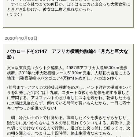
ナイロビを経つまでの何日か、ぼくはモニカと出会った大衆食堂に
ときどき出掛けた。彼女は二度と現れなかった。
(つづく)
2020年10月03日
バカロードその147 アフリカ横断灼熱編4「月光と巨大な
影」
文＝坂東良晃（タウトク編集人。1987年アフリカ大陸5500km徒歩
横断、2011年北米大陸横断レース5139km完走。人類初の自足による
地球一周(喜望峰→パタゴニア4万km)をめざし、バカ道をゆく）
(前号まで=アフリカ大陸徒歩横断をめざし、インド洋岸の港町モンバ
サを出発した"ぼく"は十九歳。スタート直後から想像を絶する厳しさ
に苦悶する。アスファルトの照り返しにスネを焼かれ、乾燥した土地
に水場は見当たらず、倒れている時間が長いもんだから、一日に四十
キロずつしか前進できない)
朝、冷たい土の上で目覚める。調達したメシを歩きながらかじり、
獣たちに見つからないよう木の陰に隠れてウンコをする。真夜中、疲
れ切って歩けなくなるまで行動し、道ばたに突っ伏して眠っては、次
の朝を迎える。つまり二十四時間、路上生活者なんである。