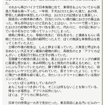
た。
それから再びバイクで日本海側に出て、東尋坊をぶらついてから国
道八号線を南へ下った。一年前、子犬おけけと歩いた道だ。あの頃、
野宿した納屋や休憩したバス停は、おけけとの記憶がまだ真新しい。
国道沿いの雑木林の奥の、日当たりのいい畑の脇におけけの墓はあ
った。何も目印はないけど忘れることはない。スーパーで買っておい
たおけけの好物の牛乳とサバ缶を置いた。代わりに、その辺に転がっ
ている小石をひとつ拾ってリュックにしまった。
徳島に帰省したら、母校の先生に「顔を見せろ」と連絡をもらい高
校にでかけた。登山部の顧問だった人で、ぼくの無謀な単独登山を怒
ってくれていた人だ。
土曜の午後の校舎は、しんと静まり返っていた。八角堂と呼ばれる
古めかしい大正モダン建築の建物の床に、高校生のとき「アフリカば
んざい」と彫刻刀で刻んだ文字が残っていた。
五階建ての校舎の屋上に出る。屋上にはロッククライミングの練習
に最適な壁があり、休み時間になると指先の力を鍛えるために、ヒサ
シにぶら下がっていたものだ。隣で煙草を吸っている不良たちに、頭
のおかしいヤツだと訝しがられていた。昔そうやったように、ヒサシ
に飛びつき懸垂を繰り返した。冷たいコンクリートに触れている指が
ジンジン痺れた。
いったいぼくは何をしているのだ?
あちこちほっつき歩いても、そこには何もないことを知っている。
帰るべき場所は、アフリカ以外にない。
ぼくは、アフリカに帰るのだ。
□
日本での停滞は一カ月で充分だった。東京四谷にある汚いビルの一