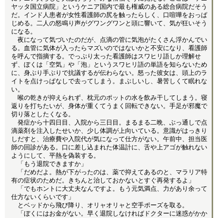
ヤッタ国立病院」というケニア国内で最も権威のある総合病院だそう
だ。インド人患者が女性看護師の尻を触ったらしく、口喧嘩をおっぱ
じめる。二人の怒鳴り声がグワングワンと頭に響いて、気が狂いそう
になる。
夜になって気づいたのだが、点滴の管に気泡がたくさん浮かんでい
る。血管に気体が入ったらマズいのではないかと不安になり、看護師
を呼んで指摘する。でっぷり太った看護師はスワヒリ語しか理解せ
ず、ぼくは「空気」や「泡」というスワヒリ語の単語を知らないため
に、身ぶり手ぶりで抗議するが伝わらない。怒った彼女は、頭上のラ
イトを点けっぱなしで去ってしまう。まぶしいし、暑苦しくて眠れな
い。
喉の乾きが抑えられず、枕元のポットの水を飲み干してしまう。寝
返りを打ちたいが、身体が重くてうまく回転できない。手足が邪魔で
切り落としたくなる。
発症から十四日目、入院から三日目。まるまる二晩、ぶっ通しで点
滴薬剤を注入したせいか、少し体調が上向いている。意識がはっきり
しだすと、治療費や入院代が気になって仕方がない。午前中、担当医
師の回診がある。口に差し込まれた体温計に、舌や上アゴが触れない
ようにして、平熱を偽装する。
「もう退院できますか」
「だめだよ。熱が下がったのは、薬で抑えてあるのと、マラリア特
有の症状のためだ。きちんと治しておかないとすぐ再発するよ」
「でもホントに大丈夫なんですよ。もう元気満点、力があり余って
仕方ないくらいです」
とベッドから飛び降り、オリャオリャと空手ポーズを取る。
「ぼくにはお金がない。早く退院しなければドクターに迷惑がかか